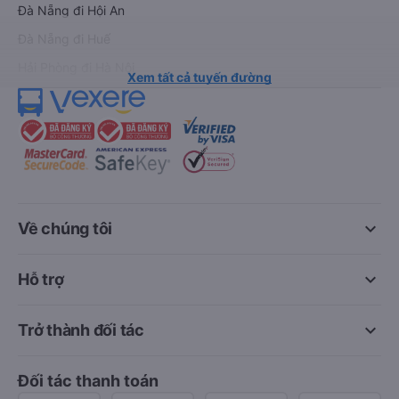
Đà Nẵng đi Hội An
Đà Nẵng đi Huế
Hải Phòng đi Hà Nội
Xem tất cả tuyến đường
keyboard_arrow_down
Về chúng tôi
keyboard_arrow_down
Hỗ trợ
keyboard_arrow_down
Trở thành đối tác
Đối tác thanh toán