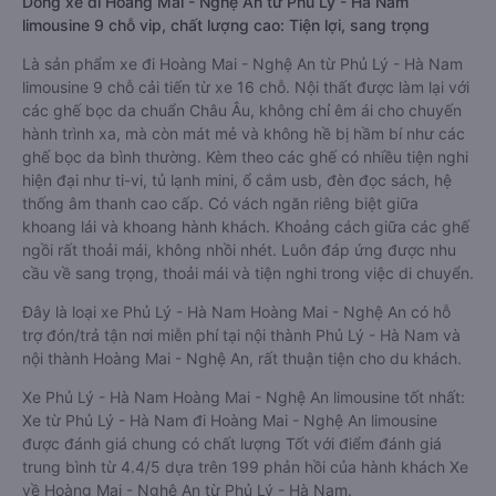
Dòng xe đi Hoàng Mai - Nghệ An từ Phủ Lý - Hà Nam
limousine 9 chỗ vip, chất lượng cao: Tiện lợi, sang trọng
Là sản phẩm xe đi Hoàng Mai - Nghệ An từ Phủ Lý - Hà Nam
limousine 9 chỗ cải tiến từ xe 16 chỗ. Nội thất được làm lại với
các ghế bọc da chuẩn Châu Âu, không chỉ êm ái cho chuyến
hành trình xa, mà còn mát mẻ và không hề bị hầm bí như các
ghế bọc da bình thường. Kèm theo các ghế có nhiều tiện nghi
hiện đại như ti-vi, tủ lạnh mini, ổ cắm usb, đèn đọc sách, hệ
thống âm thanh cao cấp. Có vách ngăn riêng biệt giữa
khoang lái và khoang hành khách. Khoảng cách giữa các ghế
ngồi rất thoải mái, không nhồi nhét. Luôn đáp ứng được nhu
cầu về sang trọng, thoải mái và tiện nghi trong việc di chuyển.
Đây là loại xe Phủ Lý - Hà Nam Hoàng Mai - Nghệ An có hỗ
trợ đón/trả tận nơi miễn phí tại nội thành Phủ Lý - Hà Nam và
nội thành Hoàng Mai - Nghệ An, rất thuận tiện cho du khách.
Xe Phủ Lý - Hà Nam Hoàng Mai - Nghệ An limousine tốt nhất:
Xe từ Phủ Lý - Hà Nam đi Hoàng Mai - Nghệ An limousine
được đánh giá chung có chất lượng Tốt với điểm đánh giá
trung bình từ 4.4/5 dựa trên 199 phản hồi của hành khách Xe
về Hoàng Mai - Nghệ An từ Phủ Lý - Hà Nam.