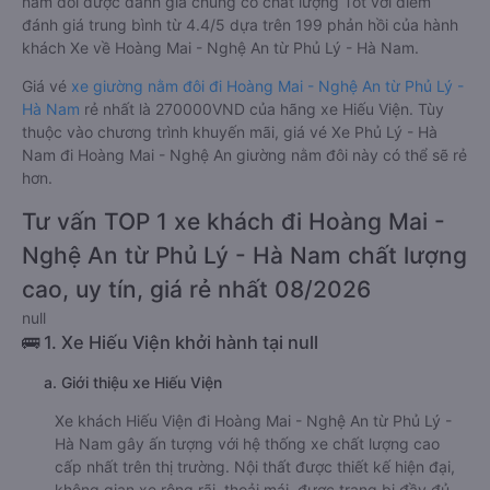
nằm đôi được đánh giá chung có chất lượng Tốt với điểm
đánh giá trung bình từ 4.4/5 dựa trên 199 phản hồi của hành
khách Xe về Hoàng Mai - Nghệ An từ Phủ Lý - Hà Nam.
Giá vé
xe giường nằm đôi đi Hoàng Mai - Nghệ An từ Phủ Lý -
Hà Nam
rẻ nhất là 270000VND của hãng xe Hiếu Viện. Tùy
thuộc vào chương trình khuyến mãi, giá vé Xe Phủ Lý - Hà
Nam đi Hoàng Mai - Nghệ An giường nằm đôi này có thể sẽ rẻ
hơn.
Tư vấn TOP 1 xe khách đi Hoàng Mai -
Nghệ An từ Phủ Lý - Hà Nam chất lượng
cao, uy tín, giá rẻ nhất 08/2026
null
🚌 1. Xe Hiếu Viện khởi hành tại null
a. Giới thiệu xe Hiếu Viện
Xe khách Hiếu Viện đi Hoàng Mai - Nghệ An từ Phủ Lý -
Hà Nam gây ấn tượng với hệ thống xe chất lượng cao
cấp nhất trên thị trường. Nội thất được thiết kế hiện đại,
không gian xe rộng rãi, thoải mái, được trang bị đầy đủ