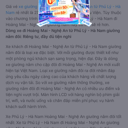
Giá vé
xe giường nằm đi Hoàng Mai - Nghệ An từ Phủ Lý - Hà
Nam
rẻ nhất là 270000VND của hãng xe Hiếu Viện. Tùy thuộc
vào chương trình khuyến mãi, giá vé Xe Phủ Lý - Hà Nam đi
Hoàng Mai - Nghệ An giường nằm này có thể sẽ rẻ hơn.
Dòng xe đi Hoàng Mai - Nghệ An từ Phủ Lý - Hà Nam giường
nằm đôi: Riêng tư, đầy đủ tiện nghi
Xe khách đi Hoàng Mai - Nghệ An từ Phủ Lý - Hà Nam giường
nằm đôi là loại xe đặc biệt. Với mỗi giường được thiết kế như
một phòng ngủ khách sạn sang trọng, hiện đại. Đây là dòng
xe giường nằm cho cặp đôi đi Hoàng Mai - Nghệ An mới xuất
hiện tại Việt Nam. Loại xe giường nằm đôi ra đời nhằm đáp
ứng yêu cầu ngày càng cao của khách hàng về chất lượng
dịch vụ vận tải. So với xe giường nằm thông thường, xe
giường nằm đôi đi Hoàng Mai - Nghệ An có nhiều ưu điểm và
tiện nghi vượt trội. Màn hình LCD với hàng nghìn bộ phim giải
trí, wifi, và nước uống và chăn đắp miễn phí phục vụ hành
khách suốt hành trình.
Xe Phủ Lý - Hà Nam Hoàng Mai - Nghệ An giường nằm đôi tốt
nhất: Xe từ Phủ Lý - Hà Nam đi Hoàng Mai - Nghệ An giường