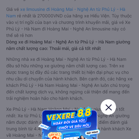
Giá vé
xe limousine đi Hoàng Mai - Nghệ An từ Phủ Lý - Hà
Nam
rẻ nhất là 270000VND của hãng xe Hiếu Viện. Tùy thuộc
vào vị trí ngồi của bạn và chương trình khuyến mãi, giá vé Xe
Phủ Lý - Hà Nam đi Hoàng Mai - Nghệ An limousine này có
thể sẽ rẻ hơn
Dòng xe đi Hoàng Mai - Nghệ An từ Phủ Lý - Hà Nam giường
nằm chất lượng cao: Thoải mái, giá cả tốt nhất
Những nhà xe đi Hoàng Mai - Nghệ An từ Phủ Lý - Hà Nam
đều sở hữu những xe giường nằm chất lượng cao. Trên xe
được trang bị đầy đủ các trang thiết bị hiện đại phục vụ cho
nhu cầu di chuyển của hành khách. Bên cạnh đó, các hãng xe
khách Phủ Lý - Hà Nam Hoàng Mai - Nghệ An luôn chú trọng
đến chất lượng dịch vụ, không ngừng cải thiện để mang đến
trải nghiệm hoàn hảo cho hành khách.
Xe Phủ Lý - Hà Nam Hoàng Mai - Nghệ An giường nằm tốt
nhất: Xe từ Phủ Lý - Hà Nam đi Hoàng Mai - Nghệ An giường
nằm được đánh giá chung chất lượng Tốt với điểm đánh giá
trung bình từ 4.4/5 dựa trên 199 phản hồi của hành khách Xe
về Hoàng Mai - Nghệ An từ Phủ Lý - Hà Nam.