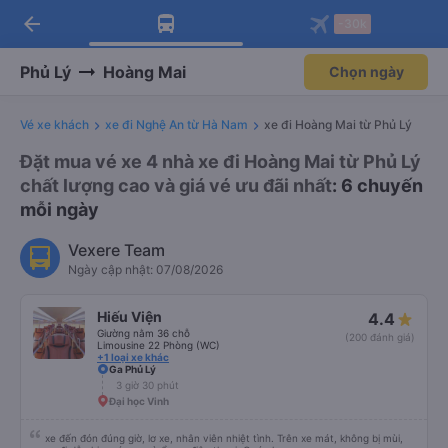
arrow_back
Tải app Vexere ngay!
Tải app Vexere
-30k
Mở app
Mở app
Nhận ưu đãi thành viên độc
-30k/ghế khi đặt vé máy bay qua
quyền
app
Phủ Lý
Hoàng Mai
Chọn ngày
Vé xe khách
xe đi Nghệ An từ Hà Nam
xe đi Hoàng Mai từ Phủ Lý
Đặt mua vé xe 4 nhà xe đi Hoàng Mai từ Phủ Lý
chất lượng cao và giá vé ưu đãi nhất
: 6 chuyến
mỗi ngày
Vexere Team
Ngày cập nhật: 07/08/2026
Hiếu Viện
4.4
Giường nằm 36 chỗ
(200 đánh giá)
Limousine 22 Phòng (WC)
+1 loại xe khác
Ga Phủ Lý
3 giờ 30 phút
Đại học Vinh
xe đến đón đúng giờ, lơ xe, nhân viên nhiệt tình. Trên xe mát, không bị mùi,