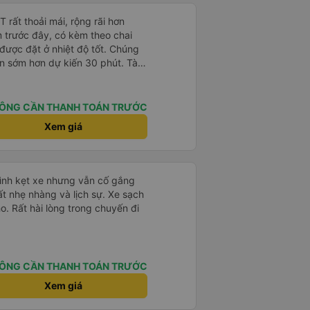
rất thoải mái, rộng rãi hơn
m trước đây, có kèm theo chai
 được đặt ở nhiệt độ tốt. Chúng
ến sớm hơn dự kiến 30 phút. Tài
ài xế khác ở Việt Nam! Không quá
 nhạc lớn hoặc tiếng ồn khác và
ất dễ ngủ. Tôi rất vui vì đã đặt
ÔNG CẦN THANH TOÁN TRƯỚC
ýt trên GPS và biển số xe vì tôi
Xem giá
n xe để tìm thấy nó, đây là vấn
 phải tất cả các xe buýt đều có
phải của công ty.
mình kẹt xe nhưng vẫn cố gắng
ất nhẹ nhàng và lịch sự. Xe sạch
o. Rất hài lòng trong chuyến đi
ÔNG CẦN THANH TOÁN TRƯỚC
Xem giá