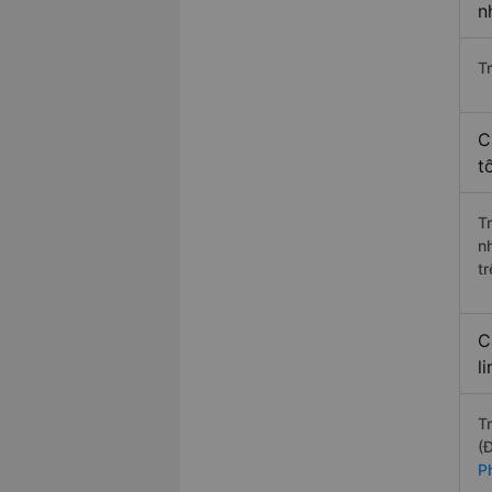
n
T
C
t
T
n
t
C
l
T
(
P