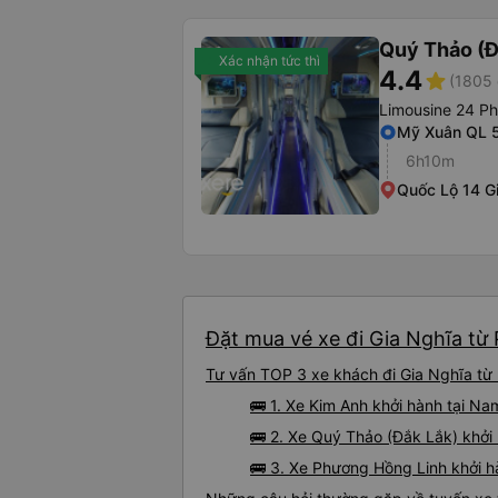
Quý Thảo (Đ
Xác nhận tức thì
4.4
star
(1805 
Limousine 24 P
Mỹ Xuân QL 
6h10m
Quốc Lộ 14 G
Đặt mua vé xe đi Gia Nghĩa từ 
Tư vấn TOP 3 xe khách đi Gia Nghĩa từ 
🚌 1. Xe Kim Anh khởi hành tại N
🚌 2. Xe Quý Thảo (Đắk Lắk) khởi
🚌 3. Xe Phương Hồng Linh khởi h