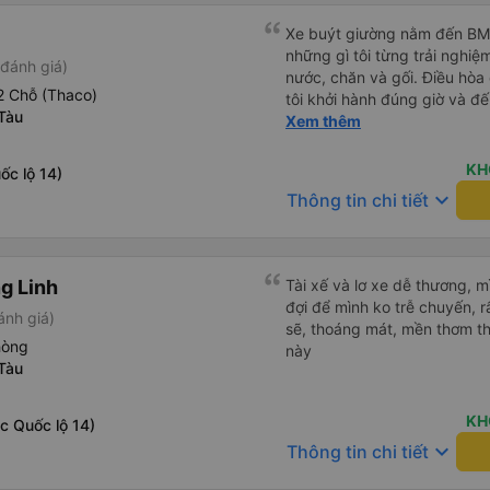
Xe buýt giường nằm đến BMT 
những gì tôi từng trải nghiệ
đánh giá)
nước, chăn và gối. Điều hòa
2 Chỗ (Thaco)
tôi khởi hành đúng giờ và đ
Tàu
xế rất tuyệt so với những t
Xem thêm
nhiều tiếng còi xe, không có
cảm giác lái xe an toàn nên r
KH
ốc lộ 14)
qua Vexere và có vị trí xe bu
keyboard_arrow_down
Thông tin chi tiết
phải tìm kiếm xung quanh bế
đề của bến xe Đà Lạt (không
bảng thông tin), chứ không 
g Linh
Tài xế và lơ xe dễ thương, 
đợi để mình ko trễ chuyến, r
ánh giá)
sẽ, thoáng mát, mền thơm th
hòng
này
Tàu
KH
c Quốc lộ 14)
keyboard_arrow_down
Thông tin chi tiết