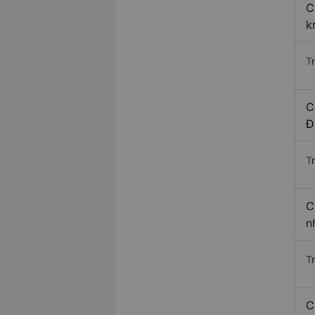
C
k
T
C
Đ
T
C
n
T
C