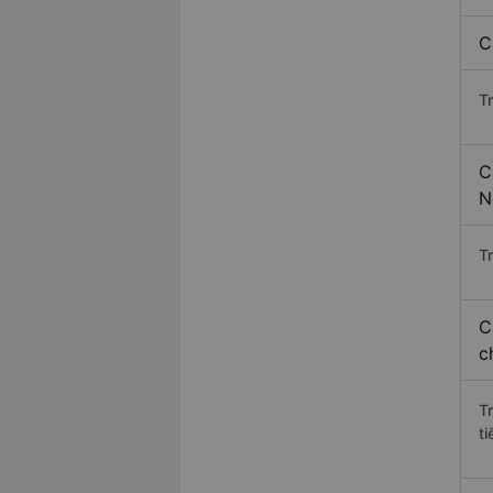
C
T
C
N
Tr
C
c
T
ti