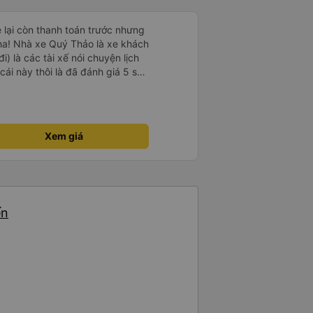
e lại còn thanh toán trước nhưng
ha! Nhà xe Quý Thảo là xe khách
i) là các tài xế nói chuyện lịch
cái này thôi là đã đánh giá 5 sao
psi rất dễ thương chứ không có
e khác. Đón trả đúng điểm.
t. Nói chung 10 điểm.
Xem giá
ến