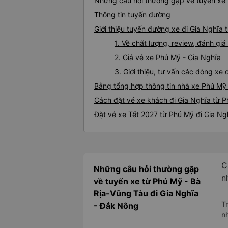
Những câu hỏi thường gặp về tuyến xe 
Thông tin tuyến đường
Giới thiệu tuyến đường xe đi Gia Nghĩa
1. Về chất lượng, review, đánh gi
2. Giá vé xe Phú Mỹ - Gia Nghĩa
3. Giới thiệu, tư vấn các dòng x
Bảng tổng hợp thông tin nhà xe Phú Mỹ 
Cách đặt vé xe khách đi Gia Nghĩa từ P
Đặt vé xe Tết 2027 từ Phú Mỹ đi Gia Ng
C
Những câu hỏi thường gặp
n
về tuyến xe từ Phú Mỹ - Bà
Rịa-Vũng Tàu đi Gia Nghĩa
T
- Đắk Nông
n