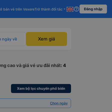
help_outline
Đăng nhập
ở bán vé trên Vexere
Trở thành đối tác
arrow_drop_down
Xem giá
 ngày về
ng cao và giá vé ưu đãi nhất
: 4
Xem bộ lọc chuyến phổ biến
Chọn ngày