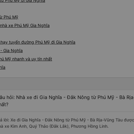
từ Phú Mỹ đi Gia Nghĩa
 từ Phú Mỹ
á nhà xe Phú Mỹ Gia Nghĩa
e chạy tuyến đường Phú Mỹ đi Gia Nghĩa
- Gia Nghĩa
hú Mỹ nhanh và uy tín nhất
hĩa
âu hỏi: Nhà xe đi Gia Nghĩa - Đắk Nông từ Phú Mỹ - Bà Rị
hất?
rả lời: Xe đi Gia Nghĩa - Đắk Nông từ Phú Mỹ - Bà Rịa-Vũng Tàu được
hà xe Kim Anh, Quý Thảo (Đắk Lắk), Phương Hồng Linh.