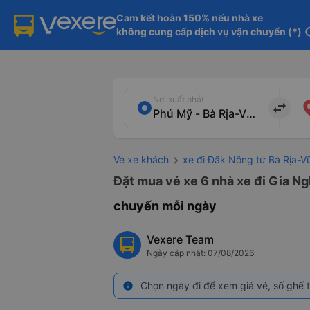
Cam kết hoàn 150% nếu nhà xe

không cung cấp dịch vụ vận chuyển (*)
in
Nơi xuất phát
import_export
Vé xe khách
xe đi Đăk Nông từ Bà Rịa-V
Đặt mua vé xe 6 nhà xe đi Gia Ng
chuyến mỗi ngày
Vexere Team
Ngày cập nhật: 07/08/2026
Chọn ngày đi để xem giá vé, số ghế t
info