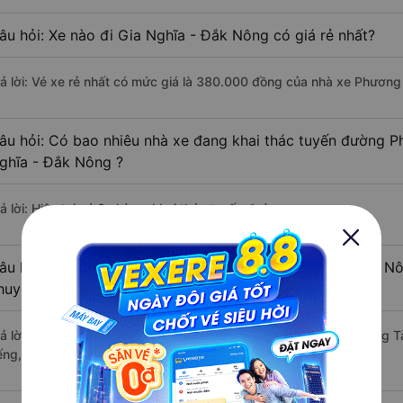
âu hỏi: Xe nào đi Gia Nghĩa - Đắk Nông có giá rẻ nhất?
rả lời: Vé xe rẻ nhất có mức giá là 380.000 đồng của nhà xe Phương
âu hỏi: Có bao nhiêu nhà xe đang khai thác tuyến đường P
ghĩa - Đắk Nông ?
ả lời: Hiện tại có 3 nhà xe khai thác tuyến đường.
âu hỏi: Từ Phú Mỹ - Bà Rịa-Vũng Tàu đi Gia Nghĩa - Đắk Nô
huyển bằng xe khách?
rả lời: Thời gian di chuyển bằng xe khách từ Phú Mỹ - Bà Rịa-Vũng 
ếng, nếu mật độ giao thông thuận lợi.