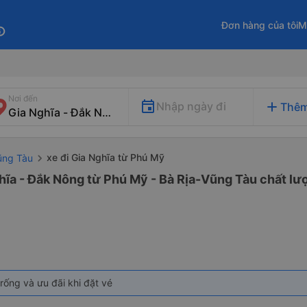
Đơn hàng của tôi
M
fo
Nơi đến
add
Nhập ngày đi
Thêm
xe đi Gia Nghĩa từ Phú Mỹ
ũng Tàu
hĩa - Đắk Nông từ Phú Mỹ - Bà Rịa-Vũng Tàu chất lượ
rống và ưu đãi khi đặt vé