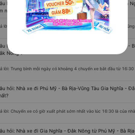
âu hỏi: Khoảng cách từ Phú Mỹ - Bà Rịa-Vũng Tàu đi Gia N
m nếu di chuyển bằng xe khách?
rả lời: Đoạn đường đi Gia Nghĩa - Đắk Nông từ Phú Mỹ - Bà Rịa-Vũn
âu hỏi: Mỗi ngày có bao nhiêu chuyến xe khách Phú Mỹ - B
ắk Nông ?
rả lời: Trung bình mỗi ngày có khoảng 4 chuyến xe bắt đầu từ 16:30
âu hỏi: Nhà xe đi Phú Mỹ - Bà Rịa-Vũng Tàu Gia Nghĩa - Đ
hất?
rả lời: Chuyến xe có giờ xuất phát sớm nhất vào lúc 16:30 là của n
âu hỏi: Nhà xe đi Gia Nghĩa - Đắk Nông từ Phú Mỹ - Bà Rịa