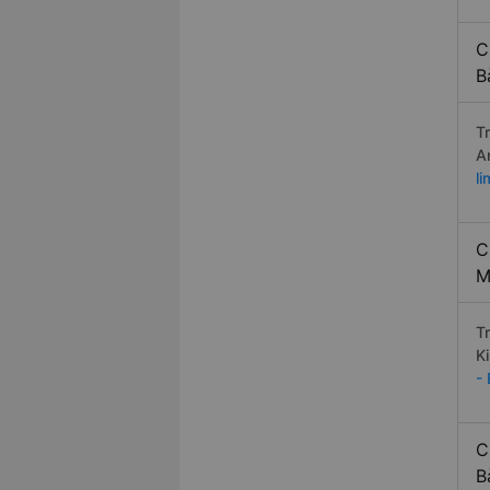
C
B
T
A
l
C
M
T
K
-
C
B