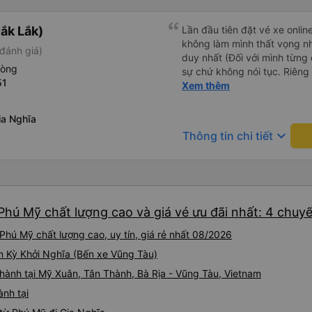
ắk Lắk)
Lần đầu tiên đặt vé xe onlin
không làm mình thất vọng n
đánh giá)
duy nhất (Đối với mình từng đ
hòng
sự chứ không nói tục. Riêng 
51
rồi. Chú tài xế còn uống pe
Xem thêm
hút thuốc phè phè như các x
Được nằm đúng giường đã đặ
ia Nghĩa
keyboard_arrow_down
Thông tin chi tiết
Phú Mỹ chất lượng cao và giá vé ưu đãi nhất: 4 chuy
Phú Mỹ chất lượng cao, uy tín, giá rẻ nhất 08/2026
am Kỳ Khởi Nghĩa (Bến xe Vũng Tàu)
 hành tại Mỹ Xuân, Tân Thành, Bà Rịa - Vũng Tàu, Vietnam
ành tại