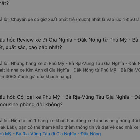
hất?
rả lời: Chuyến xe có giờ xuất phát trễ (muộn) nhất là vào lúc 18:50 
âu hỏi: Review xe đi Gia Nghĩa - Đắk Nông từ Phú Mỹ - Bà
ốt, xuất sắc, cao cấp nhất?
rả lời: Những hãng xe đi Phú Mỹ - Bà Rịa-Vũng Tàu Gia Nghĩa - Đắk 
hất là nhà xe Kim Anh đi Gia Nghĩa - Đắk Nông từ Phú Mỹ - Bà Rịa-V
rên 4063 đánh giá của khách hàng).
âu hỏi: Có loại xe Phú Mỹ - Bà Rịa-Vũng Tàu Gia Nghĩa - Đ
imousine phòng đôi không?
rả lời: Hiện tại có 1 hãng xe khai thác dòng xe Limousine giường đô
Đắk Lắk), bạn có thể tham khảo thêm thông tin và đặt vé các nhà xe 
hú Mỹ - Bà Rịa-Vũng Tàu đi Gia Nghĩa - Đắk Nông