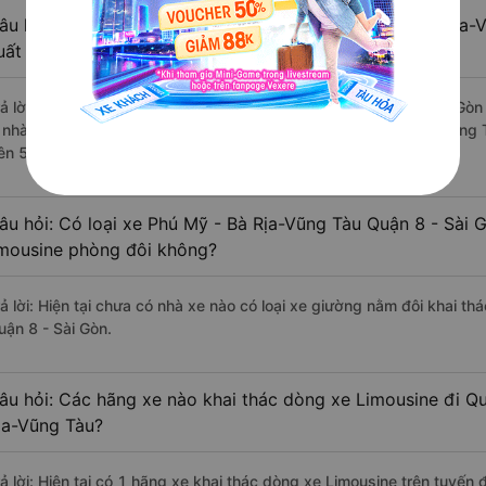
âu hỏi: Review xe đi Quận 8 - Sài Gòn từ Phú Mỹ - Bà Rịa-
uất sắc, cao cấp nhất?
rả lời: Những hãng xe đi Phú Mỹ - Bà Rịa-Vũng Tàu Quận 8 - Sài Gòn 
à nhà xe Vie Limousine đi Quận 8 - Sài Gòn từ Phú Mỹ - Bà Rịa-Vũng 
rên 5386 đánh giá của khách hàng).
âu hỏi: Có loại xe Phú Mỹ - Bà Rịa-Vũng Tàu Quận 8 - Sài 
imousine phòng đôi không?
rả lời: Hiện tại chưa có nhà xe nào có loại xe giường nằm đôi khai t
uận 8 - Sài Gòn.
âu hỏi: Các hãng xe nào khai thác dòng xe Limousine đi Qu
ịa-Vũng Tàu?
rả lời: Hiện tại có 1 hãng xe khai thác dòng xe Limousine trên tuyến