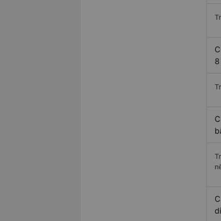
T
C
8
Tr
C
b
T
n
C
d