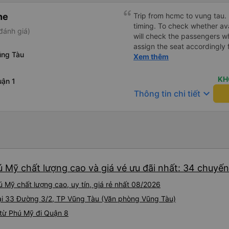
ne
Trip from hcmc to vung tau. 
timing. To check whether ava
đánh giá)
will check the passengers wh
assign the seat accordingly 
ũng Tàu
put your luggage. The charg
Xem thêm
working at my seat. The back 
comfortable and you can adj
KH
ận 1
compared to other seat. It 
keyboard_arrow_down
Thông tin chi tiết
stop point for Toilet break a
option where to drop off com
driver is very good drop off 
the office can speak english a
recommend this transport s
safe travel. Chuyến đi từ hcmc đến vung tau. Tài xế gọi
trước giờ đón. Để kiểm tra 
ú Mỹ chất lượng cao và giá vé ưu đãi nhất: 34 chuyến
sớm hay không. Họ sẽ kiểm t
thai sản và sắp xếp chỗ ngồ
 Mỹ chất lượng cao, uy tín, giá rẻ nhất 08/2026
Có không gian để đặt hành 
 tại 33 Đường 3/2, TP Vũng Tàu (Văn phòng Vũng Tàu)
hình LCD không hoạt động ở 
3 chỗ rất thoải mái và có th
từ Phú Mỹ đi Quận 8
khác. Nó đi kèm với ghế ma