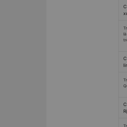
C
x
T
l
t
C
l
T
Q
C
R
T