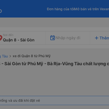
Đơn hàng của tôi
Mở bán vé trên Vexe
fo
Nơi đến
add
Nhập ngày đi
Thêm
xe đi Quận 8 từ Phú Mỹ
g Tàu
 - Sài Gòn từ Phú Mỹ - Bà Rịa-Vũng Tàu chất lượng c
rống và ưu đãi khi đặt vé