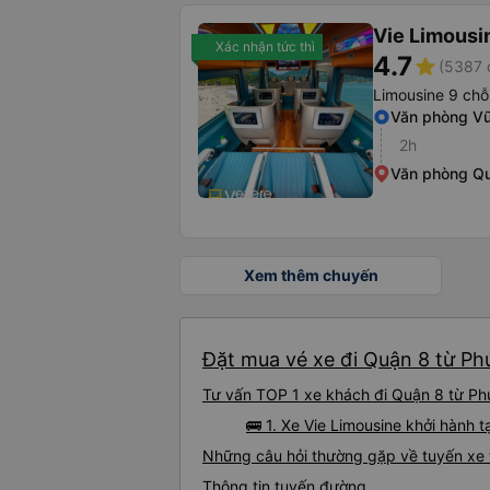
Vie Limousi
Xác nhận tức thì
4.7
star
(5387 
Limousine 9 chỗ
Văn phòng V
2h
Văn phòng Qu
Xem thêm chuyến
Đặt mua vé xe đi Quận 8 từ Ph
Tư vấn TOP 1 xe khách đi Quận 8 từ Phú
🚌 1. Xe Vie Limousine khởi hành
Những câu hỏi thường gặp về tuyến xe 
Thông tin tuyến đường