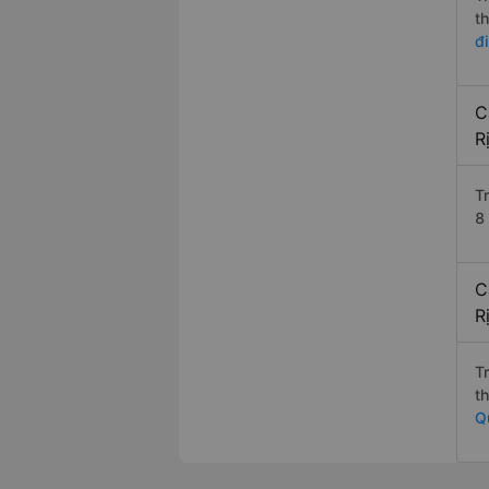
t
đ
C
R
T
8
C
R
T
t
Q