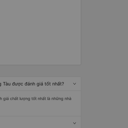
ùy chọn nơi dừng lại so với dịch
ỏi trả khách tại căn hộ của chúng
hòng có thể nói được tiếng Anh
 thiệu công ty dịch vụ vận tải này
đi an toàn.
g Tàu được đánh giá tốt nhất?
h giá chất lượng tốt nhất là những nhà