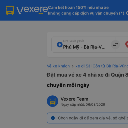
Cam kết hoàn 150% nếu nhà xe

không cung cấp dịch vụ vận chuyển (*)
in
Nơi xuất phát
import_export
Vé xe khách
xe đi Sài Gòn từ Bà Rịa-Vũn
Đặt mua vé xe 4 nhà xe đi Quận 8
chuyến mỗi ngày
Vexere Team
Ngày cập nhật: 06/08/2026
Chọn ngày đi để xem giá vé, số ghế t
info