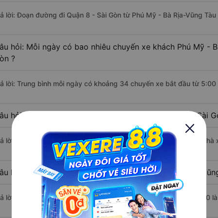
rả lời: Đoạn đường đi Quận 8 - Sài Gòn từ Phú Mỹ - Bà Rịa-Vũng Tàu
âu hỏi: Mỗi ngày có bao nhiêu chuyến xe khách Phú Mỹ - B
òn ?
rả lời: Trung bình mỗi ngày có khoảng 34 chuyến xe bắt đầu từ 5:00
âu hỏi: Nhà xe đi Phú Mỹ - Bà Rịa-Vũng Tàu Quận 8 - Sài 
rả lời: Chuyến xe có giờ xuất phát sớm nhất vào lúc 5:00 là của nhà 
âu hỏi: Nhà xe đi Quận 8 - Sài Gòn từ Phú Mỹ - Bà Rịa-Vũn
rả lời: Chuyến xe có giờ xuất phát trễ (muộn) nhất là vào lúc 21:30 l