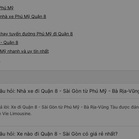
đi vệ sinh. Bạn có thể chọn t
vụ khác. Người lái xe rất gi
 Phú Mỹ
tôi. Các nhân viên tại văn p
iá nhà xe Phú Mỹ Quận 8
và rất thân thiện. Tôi sẽ giới
cho mọi người để có chuyến 
e chạy tuyến đường Phú Mỹ đi Quận 8
 - Quận 8
Mỹ nhanh và uy tín nhất
8
âu hỏi: Nhà xe đi Quận 8 - Sài Gòn từ Phú Mỹ - Bà Rịa-Vũn
rả lời: Xe đi Quận 8 - Sài Gòn từ Phú Mỹ - Bà Rịa-Vũng Tàu được đán
e Vie Limousine.
âu hỏi: Xe nào đi Quận 8 - Sài Gòn có giá rẻ nhất?