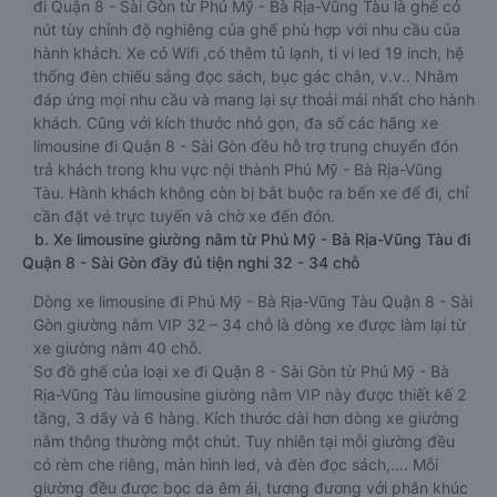
đi Quận 8 - Sài Gòn từ Phú Mỹ - Bà Rịa-Vũng Tàu là ghế có
nút tùy chỉnh độ nghiêng của ghế phù hợp với nhu cầu của
hành khách. Xe có Wifi ,có thêm tủ lạnh, ti vi led 19 inch, hệ
thống đèn chiếu sáng đọc sách, bục gác chân, v.v.. Nhằm
đáp ứng mọi nhu cầu và mang lại sự thoải mái nhất cho hành
khách. Cũng với kích thước nhỏ gọn, đa số các hãng xe
limousine đi Quận 8 - Sài Gòn đều hỗ trợ trung chuyển đón
trả khách trong khu vực nội thành Phú Mỹ - Bà Rịa-Vũng
Tàu. Hành khách không còn bị bắt buộc ra bến xe để đi, chỉ
cần đặt vé trực tuyến và chờ xe đến đón.
b. Xe limousine giường nằm từ Phú Mỹ - Bà Rịa-Vũng Tàu đi
Quận 8 - Sài Gòn đầy đủ tiện nghi 32 - 34 chỗ
Dòng xe limousine đi Phú Mỹ - Bà Rịa-Vũng Tàu Quận 8 - Sài
Gòn giường nằm VIP 32 – 34 chỗ là dòng xe được làm lại từ
xe giường nằm 40 chỗ.
Sơ đồ ghế của loại xe đi Quận 8 - Sài Gòn từ Phú Mỹ - Bà
Rịa-Vũng Tàu limousine giường nằm VIP này được thiết kế 2
tầng, 3 dãy và 6 hàng. Kích thước dài hơn dòng xe giường
nằm thông thường một chút. Tuy nhiên tại mỗi giường đều
có rèm che riêng, màn hình led, và đèn đọc sách,…. Mỗi
giường đều được bọc da êm ái, tương đương với phân khúc