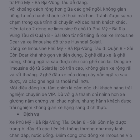
từ Phú Mỹ - Bà Rịa-Vũng Tàu dễ dàng.
Với khoảng cách rộng hơn giữa các ghế ngồi, không gian
riêng tư của hành khách sẽ thoải mái hơn. Tránh được sự va
chạm trong quá trình di chuyển với các hành khách khác.
Hiện tại có 2 dòng xe limousine 9 chỗ từ Phú Mỹ - Bà Rịa-
Vũng Tàu đi Quận 8 - Sài Gòn từ nổi tiếng là loại xe limousine
Dcar và xe limousine độ từ xe Huyndai Solati.
Dòng xe limousine Phú Mỹ - Bà Rịa-Vũng Tàu đi Quận 8 - Sài
Gòn Dcar khá nhỏ gọn và tiện dụng, 2 ghế đầu xe là ghế
cứng, không ngã ra sau được như các ghế còn lại. Dòng xe
limousine độ từ Solati lại có trần cao, không gian xe rộng rãi
và rất thoáng. 2 ghế đầu xe của dòng này vẫn ngã ra sau
được, và các ghế ngã ra thoải mái hơn.
Một điều đáng lưu tâm chính là cảm xúc khi khách hàng trải
nghiệm chuyến xe VIP. Dù với giá thành chỉ nhỉnh hơn xe
giường nằm chừng vài chục nghìn, nhưng hành khách được
trải nghiệm không gian xe hạng sang đích thực.
Dịch vụ
Xe Phú Mỹ - Bà Rịa-Vũng Tàu Quận 8 - Sài Gòn này được
trang bị đầy đủ các tiện ích thông thường như máy lạnh,
chăn đắp, nước uống. Điểm cộng cho dòng xe limousine Vip