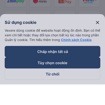
close
Sử dụng cookie
Vexere dùng cookie để website hoạt động ổn định. Bạn có thể
xem chi tiết hoặc thay đổi lựa chọn bất kỳ lúc nào trong phần
Quản lý cookie. Tìm hiểu thêm trong
Chính sách Cookie
.
Chấp nhận tất cả
Tùy chọn cookie
Từ chối
Theo dõi chúng tôi trên
Facebook
Tiktok
Youtube
Công ty TNHH Thương Mại Dịch Vụ Vexere