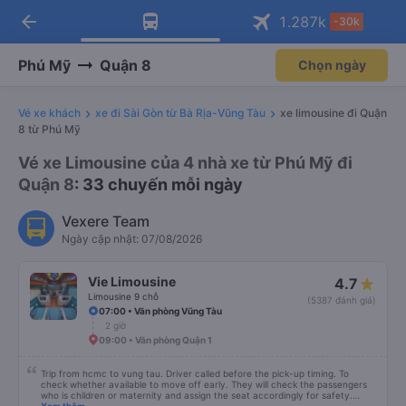
arrow_back
Tải app Vexere ngay!
Tải app Vexere
1.287
k
-30k
Mở app
Mở app
Nhận ưu đãi thành viên độc
-30k/ghế khi đặt vé máy bay qua
quyền
app
Phú Mỹ
Quận 8
Chọn ngày
Vé xe khách
xe đi Sài Gòn từ Bà Rịa-Vũng Tàu
xe limousine đi Quận
8 từ Phú Mỹ
Vé xe Limousine của 4 nhà xe từ Phú Mỹ đi
Quận 8
: 33 chuyến mỗi ngày
Vexere Team
Ngày cập nhật: 07/08/2026
Vie Limousine
4.7
Limousine 9 chỗ
(5387 đánh giá)
07:00 • Văn phòng Vũng Tàu
2 giờ
09:00 • Văn phòng Quận 1
Trip from hcmc to vung tau. Driver called before the pick-up timing. To
check whether available to move off early. They will check the passengers
who is children or maternity and assign the seat accordingly for safety.