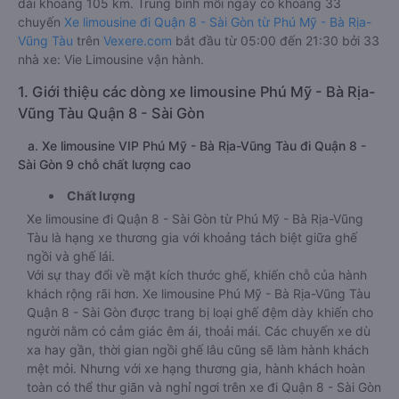
dài khoảng 105 km. Trung bình mỗi ngày có khoảng 33
chuyến
Xe limousine đi Quận 8 - Sài Gòn từ Phú Mỹ - Bà Rịa-
Vũng Tàu
trên
Vexere.com
bắt đầu từ 05:00 đến 21:30 bởi 33
nhà xe: Vie Limousine vận hành.
1. Giới thiệu các dòng xe limousine Phú Mỹ - Bà Rịa-
Vũng Tàu Quận 8 - Sài Gòn
a. Xe limousine VIP Phú Mỹ - Bà Rịa-Vũng Tàu đi Quận 8 -
Sài Gòn 9 chỗ chất lượng cao
Chất lượng
Xe limousine đi Quận 8 - Sài Gòn từ Phú Mỹ - Bà Rịa-Vũng
Tàu là hạng xe thương gia với khoảng tách biệt giữa ghế
ngồi và ghế lái.
Với sự thay đổi về mặt kích thước ghế, khiến chỗ của hành
khách rộng rãi hơn. Xe limousine Phú Mỹ - Bà Rịa-Vũng Tàu
Quận 8 - Sài Gòn được trang bị loại ghế đệm dày khiến cho
người nằm có cảm giác êm ái, thoải mái. Các chuyến xe dù
xa hay gần, thời gian ngồi ghế lâu cũng sẽ làm hành khách
mệt mỏi. Nhưng với xe hạng thương gia, hành khách hoàn
toàn có thể thư giãn và nghỉ ngơi trên xe đi Quận 8 - Sài Gòn