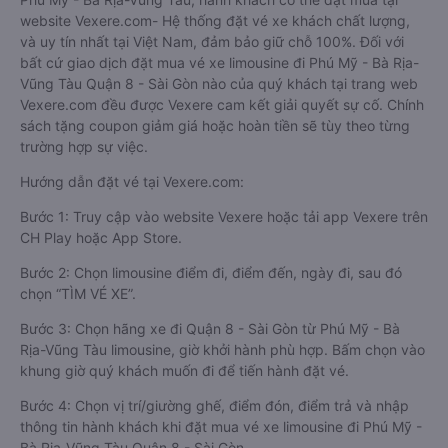
website Vexere.com- Hệ thống đặt vé xe khách chất lượng,
và uy tín nhất tại Việt Nam, đảm bảo giữ chỗ 100%. Đối với
bất cứ giao dịch đặt mua vé xe limousine đi Phú Mỹ - Bà Rịa-
Vũng Tàu Quận 8 - Sài Gòn nào của quý khách tại trang web
Vexere.com đều được Vexere cam kết giải quyết sự cố. Chính
sách tặng coupon giảm giá hoặc hoàn tiền sẽ tùy theo từng
trường hợp sự việc.
Hướng dẫn đặt vé tại Vexere.com:
Bước 1: Truy cập vào website Vexere hoặc tải app Vexere trên
CH Play hoặc App Store.
Bước 2: Chọn limousine điểm đi, điểm đến, ngày đi, sau đó
chọn “TÌM VÉ XE”.
Bước 3: Chọn hãng xe đi Quận 8 - Sài Gòn từ Phú Mỹ - Bà
Rịa-Vũng Tàu limousine, giờ khởi hành phù hợp. Bấm chọn vào
khung giờ quý khách muốn đi để tiến hành đặt vé.
Bước 4: Chọn vị trí/giường ghế, điểm đón, điểm trả và nhập
thông tin hành khách khi đặt mua vé xe limousine đi Phú Mỹ -
Bà Rịa-Vũng Tàu Quận 8 - Sài Gòn