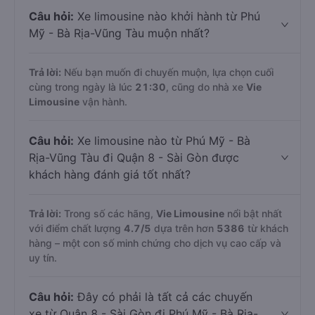
Câu hỏi:
Xe limousine nào khởi hành từ Phú
Mỹ - Bà Rịa-Vũng Tàu muộn nhất?
Trả lời:
Nếu bạn muốn đi chuyến muộn, lựa chọn cuối
cùng trong ngày là lúc
21:30
, cũng do nhà xe
Vie
Limousine
vận hành.
Câu hỏi:
Xe limousine nào từ Phú Mỹ - Bà
Rịa-Vũng Tàu đi Quận 8 - Sài Gòn được
khách hàng đánh giá tốt nhất?
Trả lời:
Trong số các hãng,
Vie Limousine
nổi bật nhất
với điểm chất lượng
4.7
/5
dựa trên hơn
5386
từ khách
hàng – một con số minh chứng cho dịch vụ cao cấp và
uy tín.
Câu hỏi:
Đây có phải là tất cả các chuyến
xe từ Quận 8 - Sài Gòn đi Phú Mỹ - Bà Rịa-