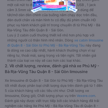
một cái nút to đùng để gọi tiếp viên, 2 cổng USB , 1 jack
cắm 3.5mm và 3 cái nút có biểu tượng nguồn dùng để
tắt/mở dàn đèn chính của buồng nằm chạy dọc trên đầu,
đèn dưới chân và màn hình tv có đầy đủ phim chuẩn HD
phục vụ hành khách giải trí trong chuyến đi từ Phú Mỹ - Bà
Rịa-Vũng Tàu đến Quận 8 - Sài Gòn.
Lưu ý 2 cabin cuối thường thiết kế nhỏ hơn phù hợp với
những người có thân hình nhỏ nhắn. Dòng
xe cabin limousine
đi Quận 8 - Sài Gòn từ Phú Mỹ - Bà Rịa-Vũng Tàu
này đang
là dòng xe cao cấp nhất, hành khách thường chọn vì sự
riêng tư, thoải mái, sang trọng và tiện nghi. Tất nhiên giá
thành của loại xe này sẽ cao hơn các loại khác.
2. Về chất lượng, review, đánh giá nhà xe Phú Mỹ -
Bà Rịa-Vũng Tàu Quận 8 - Sài Gòn limousine
Xe limousine đi Quận 8 - Sài Gòn từ Phú Mỹ - Bà Rịa-Vũng Tàu
tốt nhất được phân loại chất lượng dựa trên đánh giá từ 1 đến
5 của khách hàng với các tiêu chí như: Chất lượng xe
limousine, Đúng giờ, Chất lượng phục vụ trên
Vexere.com
.
Đánh giá này được viết trực tiếp bởi các khách hàng đã trải
nghiệm các hãng Xe Phú Mỹ - Bà Rịa-Vũng Tàu đi Quận 8 -