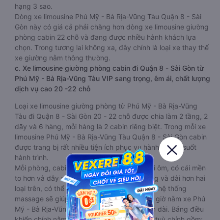
hạng 3 sao.
Dòng xe limousine Phú Mỹ - Bà Rịa-Vũng Tàu Quận 8 - Sài
Gòn này có giá cả phải chăng hơn dòng xe limousine giường
phòng cabin 22 chỗ và đang được nhiều hành khách lựa
chọn. Trong tương lai không xa, đây chính là loại xe thay thế
xe giường nằm thông thường.
c. Xe limousine giường phòng cabin đi Quận 8 - Sài Gòn từ
Phú Mỹ - Bà Rịa-Vũng Tàu VIP sang trọng, êm ái, chất lượng
dịch vụ cao 20 -22 chỗ
Loại xe limousine giường phòng từ Phú Mỹ - Bà Rịa-Vũng
Tàu đi Quận 8 - Sài Gòn 20 - 22 chỗ được chia làm 2 tầng, 2
dãy và 6 hàng, mỗi hàng là 2 cabin riêng biệt. Trong mỗi xe
limousine Phú Mỹ - Bà Rịa-Vũng Tàu Quận 8 - Sài Gòn cabin
được trang bị rất nhiều tiện ích phục vụ hành khách suốt
hành trình.
Mỗi phòng, cabin đều có gối nằm rời, có gối ôm, có cái mền
to hơn và dây an toàn seat belt. Giường rộng và dài hơn hai
loại trên, có thể lăn lộn thoải mái. Đặc biệt là hệ thống
massage sẽ giúp bạn thư giãn trong những giờ nằm xe Phú
Mỹ - Bà Rịa-Vũng Tàu đến Quận 8 - Sài Gòn dài. Bảng điều
khiển chính nằm ngay cạnh đầu để tiện tay tuỳ chỉnh gồm: