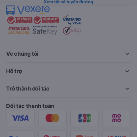
Xem tất cả tuyến đường
keyboard_arrow_down
Về chúng tôi
keyboard_arrow_down
Hỗ trợ
keyboard_arrow_down
Trở thành đối tác
Đối tác thanh toán