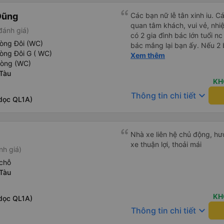
Dũng
Các bạn nữ lễ tân xinh iu. C
quan tâm khách, vui vẻ, nhiệt tình. Trong
đánh giá)
có 2 gia đình bác lớn tuổi nc
hòng Đôi (WC)
bác mắng lại bạn ấy. Nếu 2 
òng Đôi G ( WC)
ngược lại nha. Bạn ấy nhắc n
Xem thêm
hòng (WC)
đến lỗi mình ngủ còn mơ đượ
Tàu
nhau xuất hiện trong giấc mơ của mình luôn. Nên nếu bạn
KH
bị phản ánh thì đừng trừ lươ
keyboard_arrow_down
Thông tin chi tiết
thì bảo bạn ấy liên hệ sđt c
dọc QL1A)
đuôi 666, chuyến ĐH-NT ngày
iu còn đổi cho mình phòng đ
(một mình) yêu luôn. Nhưng
Nhà xe liên hệ chủ động, hướ
lần xe rẽ 1 cái là ✈️ Ít đi x
xe thuận lợi, thoải mái
10/10.
nh giá)
chỗ
Tàu
KH
dọc QL1A)
keyboard_arrow_down
Thông tin chi tiết