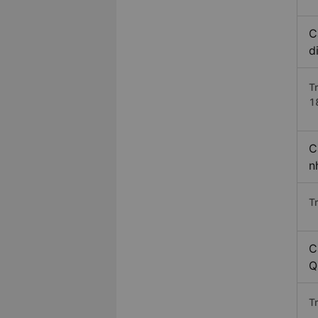
C
d
T
1
C
n
T
C
Q
T