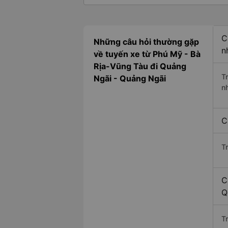
C
Những câu hỏi thường gặp
n
về tuyến xe từ Phú Mỹ - Bà
Rịa-Vũng Tàu đi Quảng
T
Ngãi - Quảng Ngãi
n
C
T
C
Q
Tr