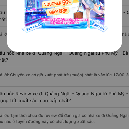
âu hỏi: Nhà xe đi Phú Mỹ - Bà Rịa-Vũng Tàu Quảng Ngãi -
hất?
rả lời: Chuyến xe có giờ xuất phát sớm nhất vào lúc 8:00 là của nh
âu hỏi: Nhà xe đi Quảng Ngãi - Quảng Ngãi từ Phú Mỹ - Bà
hất?
rả lời: Chuyến xe có giờ xuất phát trễ (muộn) nhất là vào lúc 17:00
âu hỏi: Review xe đi Quảng Ngãi - Quảng Ngãi từ Phú Mỹ -
ượng tốt, xuất sắc, cao cấp nhất?
rả lời: Tạm thời chưa đủ review để đánh giá có nhà xe đi Quảng Ngã
àu nào ở tuyến đường này có chất lượng xuất sắc.