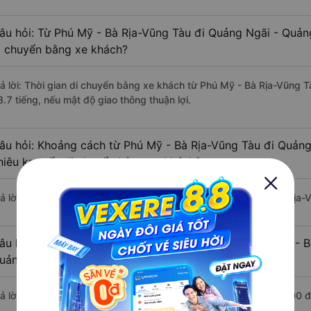
âu hỏi: Từ Phú Mỹ - Bà Rịa-Vũng Tàu đi Quảng Ngãi - Quảng
i chuyển bằng xe khách?
rả lời: Thời gian di chuyển bằng xe khách từ Phú Mỹ - Bà Rịa-Vũng
8.7 tiếng, nếu mật độ giao thông thuận lợi.
âu hỏi: Khoảng cách từ Phú Mỹ - Bà Rịa-Vũng Tàu đi Quảng
hiêu km nếu di chuyển bằng xe khách?
rả lời: Đoạn đường đi Quảng Ngãi - Quảng Ngãi từ Phú Mỹ - Bà Rịa-
âu hỏi: Mỗi ngày có bao nhiêu chuyến xe khách Phú Mỹ - B
uảng Ngãi ?
rả lời: Trung bình mỗi ngày có khoảng 4 chuyến xe bắt đầu từ 8:00 