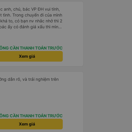
ác anh, chú, bác VP ĐH vui tính,
 chuyến đi của mình
 khá to, có bạn nv nhắc nhở thì 2
bác ấy có đánh giá xấu thì mình
hở rất đúng. 2 bác nói rất to. To
c câu chuyện các bác nói với
 ấy
ÔNG CẦN THANH TOÁN TRƯỚC
ng bạn ấy nha. Nếu bạn ấy bị trừ
ủa mình, mình hỗ trợ ạ. Số mình
Xem giá
 16/1. À các bạn nữ lễ tân xinh
ơn sang đôi xong còn note là
 phòng đôi mà nằm một thì mỗi
ng dẫn rõ, và trải nghiệm trên
e khách nhưng đủ để đánh giá
ÔNG CẦN THANH TOÁN TRƯỚC
Xem giá