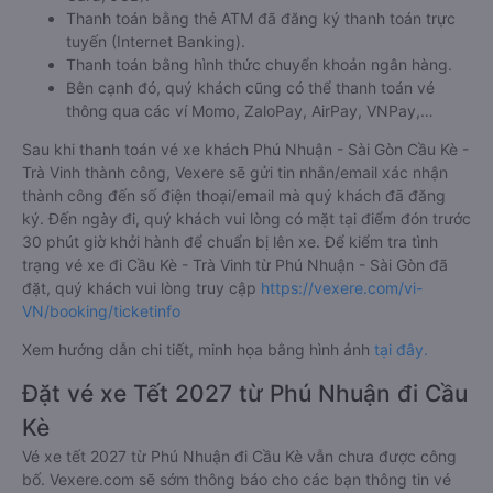
Thanh toán bằng thẻ ATM đã đăng ký thanh toán trực
tuyến (Internet Banking).
Thanh toán bằng hình thức chuyển khoản ngân hàng.
Bên cạnh đó, quý khách cũng có thể thanh toán vé
thông qua các ví Momo, ZaloPay, AirPay, VNPay,…
Sau khi thanh toán vé xe khách Phú Nhuận - Sài Gòn Cầu Kè -
Trà Vinh thành công, Vexere sẽ gửi tin nhắn/email xác nhận
thành công đến số điện thoại/email mà quý khách đã đăng
ký. Đến ngày đi, quý khách vui lòng có mặt tại điểm đón trước
30 phút giờ khởi hành để chuẩn bị lên xe. Để kiểm tra tình
trạng vé xe đi Cầu Kè - Trà Vinh từ Phú Nhuận - Sài Gòn đã
đặt, quý khách vui lòng truy cập
https://vexere.com/vi-
VN/booking/ticketinfo
Xem hướng dẫn chi tiết, minh họa bằng hình ảnh
tại đây.
Đặt vé xe Tết 2027 từ Phú Nhuận đi Cầu
Kè
Vé xe tết 2027 từ Phú Nhuận đi Cầu Kè vẫn chưa được công
bố. Vexere.com sẽ sớm thông báo cho các bạn thông tin vé