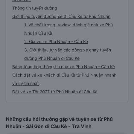
Thông tin tuyến đường
Giới thiệu tuyến đường xe đi Cầu Kè từ Phú Nhuận
1. Về chất lượng, review, đánh giá nhà xe Phú
Nhuận Cầu Kè
2. Giá vé xe Phú Nhuận - Cầu Kè
3. Giới thiệu, tư vấn các dòng xe chạy tuyến
đường Phú Nhuận đi Cầu Kè
Bảng tổng hợp thông tin nhà xe Phú Nhuận - Cầu Kè
Cách đặt vé xe khách đi Cầu Kè từ Phú Nhuận nhanh
và uy tín nhất
Đặt vé xe Tết 2027 từ Phú Nhuận đi Cầu Kè
Những câu hỏi thường gặp về tuyến xe từ Phú
Nhuận - Sài Gòn đi Cầu Kè - Trà Vinh