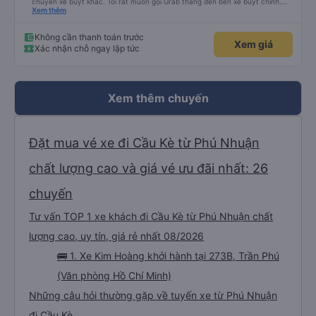
chuyến xe buýt khác. Tôi rất muốn gọi Grab thẳng đến bến xe buýt chính.
Điều đó sẽ giúp tôi không phải mang vác hành lý nhiều lần. Ngoài ra, xe buýt
Xem thêm
chính sạch sẽ, thoải mái và chuyến đi rất dễ chịu.
Không cần thanh toán trước
Xem giá
Xác nhận chỗ ngay lập tức
Xem thêm chuyến
Đặt mua vé xe đi Cầu Kè từ Phú Nhuận
chất lượng cao và giá vé ưu đãi nhất: 26
chuyến
Tư vấn TOP 1 xe khách đi Cầu Kè từ Phú Nhuận chất
lượng cao, uy tín, giá rẻ nhất 08/2026
🚌 1. Xe Kim Hoàng khởi hành tại 273B, Trần Phú
(Văn phòng Hồ Chí Minh)
Những câu hỏi thường gặp về tuyến xe từ Phú Nhuận
đi Cầu Kè