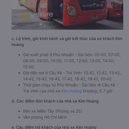
c. Lộ trình, giờ khởi hành và giờ kết thúc của xe khách Kim
Hoàng
Giờ xuất phát ở Phú Nhuận - Sài Gòn: 05:00, 07:00,
08:00, 09:00, 10:00, 11:00, 12:00, 13:00, 14:00,
15:00
Giờ đến nơi ở Cầu Kè - Trà Vinh: 10:42, 12:42, 13:42,
14:42, 15:42, 16:42, 17:42, 18:42, 19:42, 20:42
Thời gian chạy từ Phú Nhuận - Sài Gòn đi Cầu Kè -
Trà Vinh của nhà xe
Kim Hoàng
khoảng: 5.7 giờ
d. Các điểm đón khách của nhà xe Kim Hoàng
Bến xe Miền Tây (Phòng vé 25)
Văn phòng Hồ Chí Minh
e. Các điểm trả khách của nhà xe Kim Hoàng