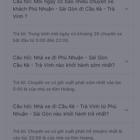
Câu hỏi: Mỗi ngày có bao nhiêu chuyến xe
khách Phú Nhuận - Sài Gòn đi Cầu Kè - Trà
Vinh ?
Trả lời: Trung bình mỗi ngày có khoảng 26 chuyến xe
bắt đầu từ 5:00 đến 22:00.
Câu hỏi: Nhà xe đi Phú Nhuận - Sài Gòn
Cầu Kè - Trà Vinh nào khởi hành sớm nhất?
Trả lời: Chuyến xe có giờ xuất phát sớm nhất vào lúc
5:00 là của nhà xe Kim Hoàng.
Câu hỏi: Nhà xe đi Cầu Kè - Trà Vinh từ Phú
Nhuận - Sài Gòn nào khởi hành trễ nhất?
Trả lời: Chuyến xe có giờ xuất phát trễ (muộn) nhất là
vào lúc 22:00 là của nhà xe Kim Hoàng.