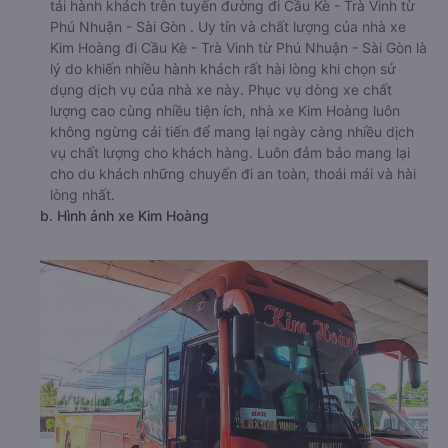
tải hành khách trên tuyến đường đi Cầu Kè - Trà Vinh từ
Phú Nhuận - Sài Gòn . Uy tín và chất lượng của nhà xe
Kim Hoàng đi Cầu Kè - Trà Vinh từ Phú Nhuận - Sài Gòn là
lý do khiến nhiều hành khách rất hài lòng khi chọn sử
dụng dịch vụ của nhà xe này. Phục vụ dòng xe chất
lượng cao cùng nhiều tiện ích, nhà xe Kim Hoàng luôn
không ngừng cải tiến để mang lại ngày càng nhiều dịch
vụ chất lượng cho khách hàng. Luôn đảm bảo mang lại
cho du khách những chuyến đi an toàn, thoái mái và hài
lòng nhất.
b. Hình ảnh xe Kim Hoàng