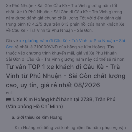
Xe Phú Nhuận - Sài Gòn Cầu Kè - Trà Vinh giường nằm tốt
nhất: Xe từ Phú Nhuận - Sài Gòn đi Cầu Kè - Trà Vinh giường
nằm được đánh giá chung chất lượng Tốt với điểm đánh giá
trung bình từ 4.2/5 dựa trên 613 phản hồi của hành khách Xe
về Cầu Kè - Trà Vinh từ Phú Nhuận - Sài Gòn.
Giá vé
xe giường nằm đi Cầu Kè - Trà Vinh từ Phú Nhuận - Sài
Gòn
rẻ nhất là 210000VND của hãng xe Kim Hoàng. Tùy
thuộc vào chương trình khuyến mãi, giá vé Xe Phú Nhuận -
Sài Gòn đi Cầu Kè - Trà Vinh giường nằm này có thể sẽ rẻ hơn.
Tư vấn TOP 1 xe khách đi Cầu Kè - Trà
Vinh từ Phú Nhuận - Sài Gòn chất lượng
cao, uy tín, giá rẻ nhất 08/2026
null
🚌 1. Xe Kim Hoàng khởi hành tại 273B, Trần Phú
(Văn phòng Hồ Chí Minh)
a. Giới thiệu xe Kim Hoàng
Kim Hoàng nổi tiếng với kinh nghiệm lâu năm phục vụ vận