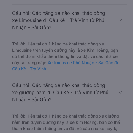
Câu hỏi: Các hãng xe nào khai thác dòng
xe Limousine đi Cầu Kè - Trà Vinh từ Phú
Nhuận - Sài Gòn?
Trả lời: Hiện tại có 1 hãng xe khai thác dòng xe
Limousine trên tuyến đường này là xe Kim Hoàng, bạn
có thể tham khảo thêm thông tin và đặt vé các nhà xe
này tại trang này:
Xe limousine Phú Nhuận - Sài Gòn đi
Cầu Kè - Trà Vinh
Câu hỏi: Các hãng xe nào khai thác dòng
xe giường nằm đi Cầu Kè - Trà Vinh từ Phú
Nhuận - Sài Gòn?
Trả lời: Hiện tại có 1 hãng xe khai thác dòng xe giường
nằm trên tuyến đường này là xe Kim Hoàng, bạn có thể
tham khảo thêm thông tin và đặt vé các nhà xe này tại