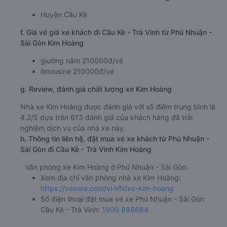
Huyện Cầu Kè
f. Giá vé giá xe khách đi Cầu Kè - Trà Vinh từ Phú Nhuận -
Sài Gòn Kim Hoàng
giường nằm 210000đ/vé
limousine 210000đ/vé
g. Review, đánh giá chất lượng xe Kim Hoàng
Nhà xe Kim Hoàng được đánh giá với số điểm trung bình là
4.2/5 dựa trên 613 đánh giá của khách hàng đã trải
nghiệm dịch vụ của nhà xe này.
h. Thông tin liên hệ, đặt mua vé xe khách từ Phú Nhuận -
Sài Gòn đi Cầu Kè - Trà Vinh Kim Hoàng
Văn phòng xe Kim Hoàng ở Phú Nhuận - Sài Gòn:
Xem địa chỉ văn phòng nhà xe Kim Hoàng:
https://vexere.com/vi-VN/xe-kim-hoang
Số điện thoại đặt mua vé xe Phú Nhuận - Sài Gòn
Cầu Kè - Trà Vinh:
1900 888684