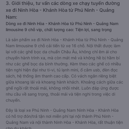
3. Giới thiệu, tư vấn các dòng xe chạy tuyến đường
xe đi Ninh Hòa - Khánh Hòa từ Phú Ninh - Quảng
Nam:
Dòng xe đi Ninh Hòa - Khánh Hòa từ Phú Ninh - Quảng Nam
limousine 9 chỗ vip, chất lượng cao: Tiện lợi, sang trọng
Là sản phẩm xe đi Ninh Hòa - Khánh Hòa từ Phú Ninh - Quảng
Nam limousine 9 chỗ cải tiến từ xe 16 chỗ. Nội thất được làm
lại với các ghế bọc da chuẩn Châu Âu, không chỉ êm ái cho
chuyến hành trình xa, mà còn mát mẻ và không hề bị hầm bí
như các ghế bọc da bình thường. Kèm theo các ghế có nhiều
tiện nghi hiện đại như ti-vi, tủ lạnh mini, ổ cắm usb, đèn đọc
sách, hệ thống âm thanh cao cấp. Có vách ngăn riêng biệt
giữa khoang lái và khoang hành khách. Khoảng cách giữa các
ghế ngồi rất thoải mái, không nhồi nhét. Luôn đáp ứng được
nhu cầu về sang trọng, thoải mái và tiện nghi trong việc di
chuyển.
Đây là loại xe Phú Ninh - Quảng Nam Ninh Hòa - Khánh Hòa
có hỗ trợ đón/trả tận nơi miễn phí tại nội thành Phú Ninh -
Quảng Nam và nội thành Ninh Hòa - Khánh Hòa, rất thuận tiện
cho du khách.