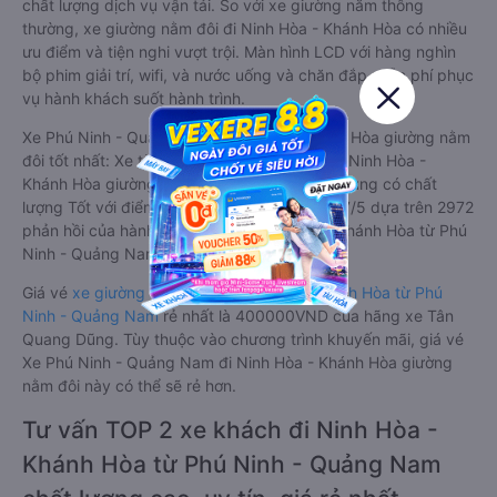
chất lượng dịch vụ vận tải. So với xe giường nằm thông
thường, xe giường nằm đôi đi Ninh Hòa - Khánh Hòa có nhiều
ưu điểm và tiện nghi vượt trội. Màn hình LCD với hàng nghìn
bộ phim giải trí, wifi, và nước uống và chăn đắp miễn phí phục
vụ hành khách suốt hành trình.
Xe Phú Ninh - Quảng Nam Ninh Hòa - Khánh Hòa giường nằm
đôi tốt nhất: Xe từ Phú Ninh - Quảng Nam đi Ninh Hòa -
Khánh Hòa giường nằm đôi được đánh giá chung có chất
lượng Tốt với điểm đánh giá trung bình từ 3.7/5 dựa trên 2972
phản hồi của hành khách Xe về Ninh Hòa - Khánh Hòa từ Phú
Ninh - Quảng Nam.
Giá vé
xe giường nằm đôi đi Ninh Hòa - Khánh Hòa từ Phú
Ninh - Quảng Nam
rẻ nhất là 400000VND của hãng xe Tân
Quang Dũng. Tùy thuộc vào chương trình khuyến mãi, giá vé
Xe Phú Ninh - Quảng Nam đi Ninh Hòa - Khánh Hòa giường
nằm đôi này có thể sẽ rẻ hơn.
Tư vấn TOP 2 xe khách đi Ninh Hòa -
Khánh Hòa từ Phú Ninh - Quảng Nam