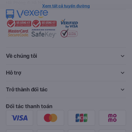
Hải Phòng đi Hà Nội
Xem tất cả tuyến đường
keyboard_arrow_down
Về chúng tôi
keyboard_arrow_down
Hỗ trợ
keyboard_arrow_down
Trở thành đối tác
Đối tác thanh toán