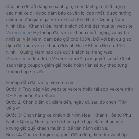
Cho nên để dễ dàng so sánh giá, xem đánh giá chất lượng
các nhà xe đi, được đảm bảo quyền lợi cao nhất, được hưởng
nhiều ưu đãi giảm giá vé xe khách Phú Ninh - Quảng Nam
Ninh Hòa - Khánh Hòa, hành khách có thể đặt mua tại website
Vexere.com
- Hệ thống đặt vé xe khách chất lượng, và uy tín
nhất tại Việt Nam, đảm bảo giữ chỗ 100%. Đối với bất cứ giao
dịch đặt mua vé xe khách đi Ninh Hòa - Khánh Hòa từ Phú
Ninh - Quảng Nam nào của quý khách tại trang web
Vexere.com
đều được Vexere cam kết giải quyết sự cố. Chính
sách tặng coupon giảm giá hoặc hoàn tiền sẽ tùy theo từng
trường hợp sự việc.
Hướng dẫn đặt vé tại Vexere.com:
Bước 1: Truy cập vào website Vexere hoặc tải app Vexere trên
CH Play hoặc App Store.
Bước 2: Chọn điểm đi, điểm đến, ngày đi, sau đó chọn “TÌM
VÉ XE”.
Bước 3: Chọn hãng xe khách đi Ninh Hòa - Khánh Hòa từ Phú
Ninh - Quảng Nam, giờ khởi hành phù hợp. Bấm chọn vào
khung giờ quý khách muốn đi để tiến hành đặt vé.
Bước 4: Chọn vị trí/giường ghế, điểm đón, điểm trả và nhập