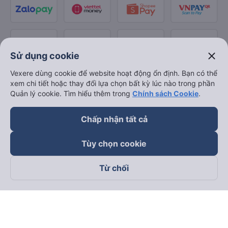
close
Sử dụng cookie
Vexere dùng cookie để website hoạt động ổn định. Bạn có thể
xem chi tiết hoặc thay đổi lựa chọn bất kỳ lúc nào trong phần
Quản lý cookie. Tìm hiểu thêm trong
Chính sách Cookie
.
Chấp nhận tất cả
Tùy chọn cookie
Từ chối
Theo dõi chúng tôi trên
Facebook
Tiktok
Youtube