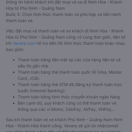
thông tin hành khách khi đặt mua vé xe đi Ninh Hòa - Khánh
Hòa từ Phú Ninh - Quảng Nam
Bước 5: Chọn hình thức thanh toán vé phù hợp và tiến hành
thanh toán vé.
Việc đặt mua và thanh toán vé xe khách đi Ninh Hòa - Khánh
Hòa từ Phú Ninh - Quảng Nam cũng vô cùng đơn giản, tiện lợi
khi
Vexere.com
hỗ trợ đến 06 hình thức thanh toán khác nhau
bao gồm:
Thanh toán bằng tiền mặt tại các cửa hàng tiện lợi và
siêu thị gần nhà.
Thanh toán bằng thẻ thanh toán quốc tế (Visa, Master
Card, JCB).
Thanh toán bằng thẻ ATM đã đăng ký thanh toán trực
tuyến (Internet Banking).
Thanh toán bằng hình thức chuyển khoản ngân hàng.
Bên cạnh đó, quý khách cũng có thể thanh toán vé
thông qua các ví Momo, ZaloPay, AirPay, VNPay,…
Sau khi thanh toán vé xe khách Phú Ninh - Quảng Nam Ninh
Hòa - Khánh Hòa thành công, Vexere sẽ gửi tin nhắn/email
xác nhận thành công đến số điện thoại/email mà quý khách