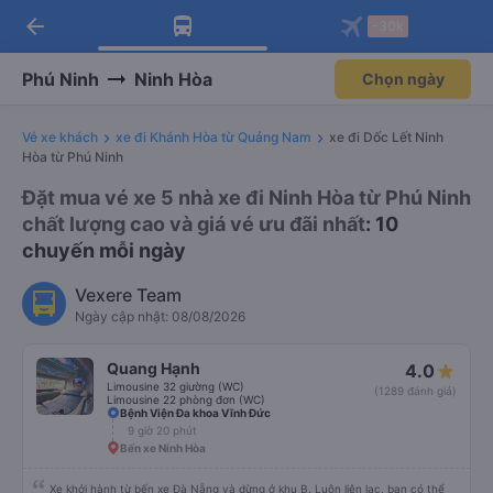
arrow_back
Tải app Vexere ngay!
Tải app Vexere
-30k
Mở app
Mở app
Nhận ưu đãi thành viên độc
-30k/ghế khi đặt vé máy bay qua
quyền
app
Phú Ninh
Ninh Hòa
Chọn ngày
Vé xe khách
xe đi Khánh Hòa từ Quảng Nam
xe đi Dốc Lết Ninh
Hòa từ Phú Ninh
Đặt mua vé xe 5 nhà xe đi Ninh Hòa từ Phú Ninh
chất lượng cao và giá vé ưu đãi nhất
: 10
chuyến mỗi ngày
Vexere Team
Ngày cập nhật: 08/08/2026
Quang Hạnh
4.0
Limousine 32 giường (WC)
(1289 đánh giá)
Limousine 22 phòng đơn (WC)
Bệnh Viện Đa khoa Vĩnh Đức
9 giờ 20 phút
Bến xe Ninh Hòa
Xe khởi hành từ bến xe Đà Nẵng và dừng ở khu B. Luôn liên lạc, bạn có thể