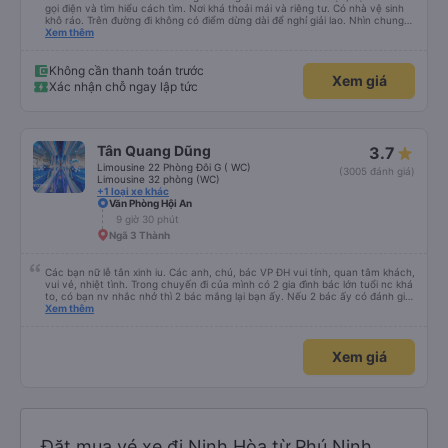
gọi điện và tìm hiểu cách tìm. Nơi khá thoải mái và riêng tư. Có nhà vệ sinh
khô ráo. Trên đường đi không có điểm dừng dài để nghỉ giải lao. Nhìn chung
mọi thứ đều tuyệt vời.
Xem thêm
Không cần thanh toán trước
Xem giá
Xác nhận chỗ ngay lập tức
Tân Quang Dũng
3.7
Limousine 22 Phòng Đôi G ( WC)
(3005 đánh giá)
Limousine 32 phòng (WC)
+1 loại xe khác
Văn Phòng Hội An
9 giờ 30 phút
Ngã 3 Thành
Các bạn nữ lễ tân xinh iu. Các anh, chú, bác VP ĐH vui tính, quan tâm khách,
vui vẻ, nhiệt tình. Trong chuyến đi của mình có 2 gia đình bác lớn tuổi nc khá
to, có bạn nv nhắc nhở thì 2 bác mắng lại bạn ấy. Nếu 2 bác ấy có đánh giá
xấu thì mình ngược lại nha. Bạn ấy nhắc nhở rất đúng. 2 bác nói rất to. To
Xem thêm
đến lỗi mình ngủ còn mơ được câu chuyện các bác nói với nhau xuất hiện
trong giấc mơ của mình luôn. Nên nếu bạn ấy bị phản ánh thì đừng trừ lương
bạn ấy nha. Nếu bạn ấy bị trừ thì bảo bạn ấy liên hệ sđt của mình, mình hỗ
Xem giá
trợ ạ. Số mình đuôi 666, chuyến ĐH-NT ngày 16/1. À các bạn nữ lễ tân xinh
iu còn đổi cho mình phòng đơn sang đôi xong còn note là (một mình) yêu
luôn. Nhưng phòng đôi mà nằm một thì mỗi lần xe rẽ 1 cái là ✈️ Ít đi xe khách
nhưng đủ để đánh giá 10/10.
Đặt mua vé xe đi Ninh Hòa từ Phú Ninh