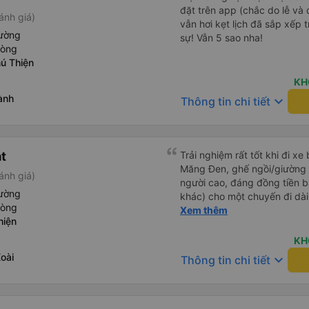
đặt trên app (chắc do lễ và
ánh giá)
vẫn hơi kẹt lịch đã sắp xếp tr
iường
sự! Vẫn 5 sao nha!
hòng
ú Thiện
KH
ành
keyboard_arrow_down
Thông tin chi tiết
át
Trải nghiệm rất tốt khi đi xe
Măng Đen, ghế ngồi/giường r
ánh giá)
người cao, đáng đồng tiền b
iường
khác) cho một chuyến đi dài
hòng
dụng lại sau.
Xem thêm
hiện
KH
oài
keyboard_arrow_down
Thông tin chi tiết