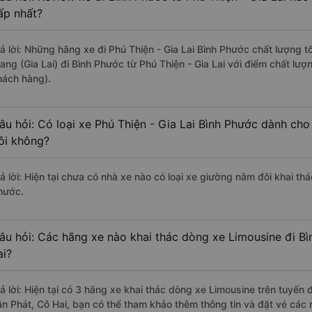
ấp nhất?
rả lời: Những hãng xe đi Phú Thiện - Gia Lai Bình Phước chất lượng t
rang (Gia Lai) đi Bình Phước từ Phú Thiện - Gia Lai với điểm chất lư
hách hàng).
âu hỏi: Có loại xe Phú Thiện - Gia Lai Bình Phước dành cho
ôi không?
ả lời: Hiện tại chưa có nhà xe nào có loại xe giường nằm đôi khai thá
hước.
âu hỏi: Các hãng xe nào khai thác dòng xe Limousine đi Bì
ai?
rả lời: Hiện tại có 3 hãng xe khai thác dòng xe Limousine trên tuyến 
ân Phát, Cô Hai, bạn có thể tham khảo thêm thông tin và đặt vé các n