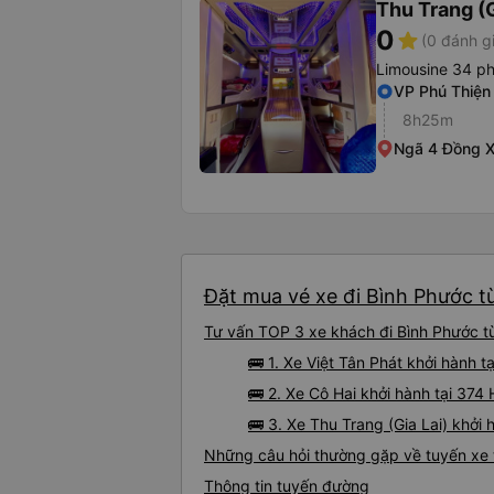
Thu Trang (G
0
star
(0 đánh g
Limousine 34 p
VP Phú Thiện
8h25m
Ngã 4 Đồng X
Đặt mua vé xe đi Bình Phước từ
Tư vấn TOP 3 xe khách đi Bình Phước từ
🚌 1. Xe Việt Tân Phát khởi hành t
🚌 2. Xe Cô Hai khởi hành tại 37
🚌 3. Xe Thu Trang (Gia Lai) khởi
Những câu hỏi thường gặp về tuyến xe 
Thông tin tuyến đường