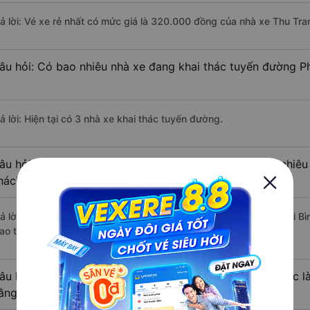
rả lời: Vé xe rẻ nhất có mức giá là 320.000 đồng của nhà xe Thu Tran
âu hỏi: Có bao nhiêu nhà xe đang khai thác tuyến đường Ph
ả lời: Hiện tại có 3 nhà xe khai thác tuyến đường.
âu hỏi: Từ Phú Thiện - Gia Lai đi Bình Phước mất bao nhiêu
hách?
rả lời: Thời gian di chuyển bằng xe khách từ Phú Thiện - Gia Lai đi 
ao thông thuận lợi.
âu hỏi: Khoảng cách từ Phú Thiện - Gia Lai đi Bình Phước 
ằng xe khách?