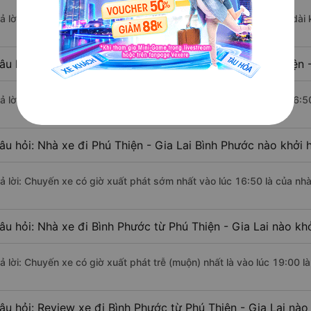
rả lời: Đoạn đường đi Bình Phước từ Phú Thiện - Gia Lai có chiều dà
âu hỏi: Mỗi ngày có bao nhiêu chuyến xe khách Phú Thiện -
rả lời: Trung bình mỗi ngày có khoảng 11 chuyến xe bắt đầu từ 16:5
âu hỏi: Nhà xe đi Phú Thiện - Gia Lai Bình Phước nào khởi
rả lời: Chuyến xe có giờ xuất phát sớm nhất vào lúc 16:50 là của nhà
âu hỏi: Nhà xe đi Bình Phước từ Phú Thiện - Gia Lai nào khở
rả lời: Chuyến xe có giờ xuất phát trễ (muộn) nhất là vào lúc 19:00 l
âu hỏi: Review xe đi Bình Phước từ Phú Thiện - Gia Lai nào 