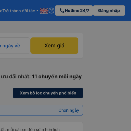
help_outline
phone
Hotline 24/7
Đăng nhập
re
Trở thành đối tác
arrow_drop_down
Xem giá
 ngày về
 ưu đãi nhất
: 11 chuyến mỗi ngày
Xem bộ lọc chuyến phổ biến
Chọn ngày
tốt, mỗi cái xe đón sớm hơn lịch