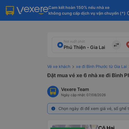
Cam kết hoàn 150% nếu nhà xe

không cung cấp dịch vụ vận chuyển (*)
in
Nơi xuất phát
import_export
Vé xe khách
xe đi Bình Phước từ Gia Lai
Đặt mua vé xe 6 nhà xe đi Bình P
Vexere Team
Ngày cập nhật: 07/08/2026
Chọn ngày đi để xem giá vé, số ghế t
info
Cô Hai