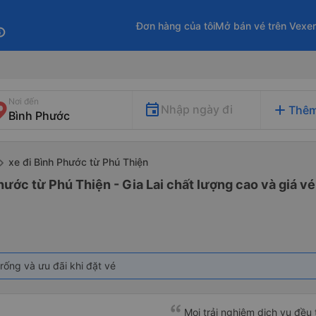
Đơn hàng của tôi
Mở bán vé trên Vexe
fo
Nơi đến
add
Nhập ngày đi
Thêm
xe đi Bình Phước từ Phú Thiện
hước từ Phú Thiện - Gia Lai chất lượng cao và giá vé
rống và ưu đãi khi đặt vé
Mọi trải nghiệm dịch vụ đều 