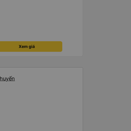
Xem giá
chuyến