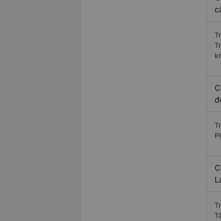
c
T
T
k
C
đ
Tr
P
C
L
T
T