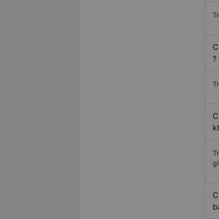
T
C
?
Tr
C
k
T
gi
C
b