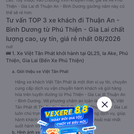
Thiện - Gia Lai đi Thuận An - Bình Dương giường nằm này có
thể sẽ rẻ hơn.
Tư vấn TOP 3 xe khách đi Thuận An -
Bình Dương từ Phú Thiện - Gia Lai chất
lượng cao, uy tín, giá rẻ nhất 08/2026
null
🚌 1. Xe Việt Tân Phát khởi hành tại QL25, Ia Ake, Phú
Thiện, Gia Lai (Bến Xe Phú Thiện)
a. Giới thiệu xe Việt Tân Phát
Hãng xe khách Việt Tân Phát là một đơn vị uy tín, chuyên
cung cấp dịch vụ vận chuyển hành khách và gửi hàng
hóa trên tuyến đường từ Phú Thiện - Gia Lai đi Thuận An
- Bình Dương. Với phương châm an toàn là trên hết, Việt
Tân Phát đi Thuận An - Bình Dương từ Phú Thiện - Gia Lai
luôn chú trọng đầu tư nâng cấp chất lượng dịch vụ, giúp
hành khách có được những trải nghiệm thoải mái nhất
suốt hành trình di chuyển.
b. Hình ảnh xe Việt Tân Phát