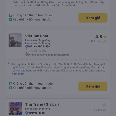
(chắc do lễ và đã được thông báo trước nhưng vẫn hơi kẹt lịch đã sắp xếp
trước), nhân viên nhiệt tình, lịch sự! Vẫn 5 sao nha!
Không cần thanh toán trước
Xem giá
Xác nhận chỗ ngay lập tức
Việt Tân Phát
4.8
Limousine 34 giường
(478 đánh giá)
Limousine 24 Phòng
Bến Xe Phú Thiện
10 giờ 10 phút
Phòng vé Cổng chào Bình Dương
Trải nghiệm rất tốt khi đi xe buýt Việt Tân Phát từ Sài Gòn đi Măng Đen, ghế
ngồi/giường rất thoải mái và phù hợp với người cao, đáng đồng tiền bát gạo
(so với các hãng xe khác) cho một chuyến đi dài như vậy. Tôi chắc chắn sẽ
sử dụng lại sau.
Xem thêm
Không cần thanh toán trước
Xem giá
Xác nhận chỗ ngay lập tức
star_rate
Thu Trang (Gia Lai)
Limousine 34 phòng
(0 đánh giá)
VP Phú Thiện