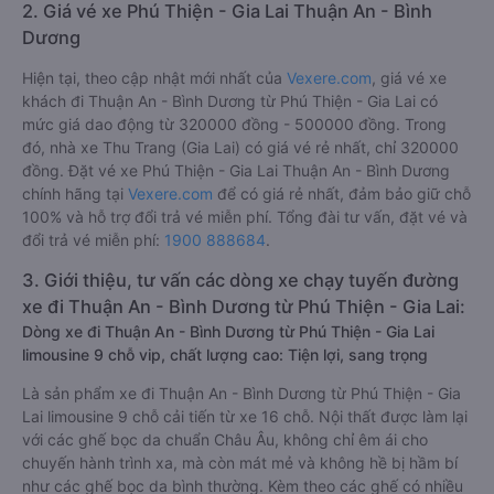
2. Giá vé xe Phú Thiện - Gia Lai Thuận An - Bình
Dương
Hiện tại, theo cập nhật mới nhất của
Vexere.com
, giá vé xe
khách đi Thuận An - Bình Dương từ Phú Thiện - Gia Lai có
mức giá dao động từ 320000 đồng - 500000 đồng. Trong
đó, nhà xe Thu Trang (Gia Lai) có giá vé rẻ nhất, chỉ 320000
đồng. Đặt vé xe Phú Thiện - Gia Lai Thuận An - Bình Dương
chính hãng tại
Vexere.com
để có giá rẻ nhất, đảm bảo giữ chỗ
100% và hỗ trợ đổi trả vé miễn phí. Tổng đài tư vấn, đặt vé và
đổi trả vé miễn phí:
1900 888684
.
3. Giới thiệu, tư vấn các dòng xe chạy tuyến đường
xe đi Thuận An - Bình Dương từ Phú Thiện - Gia Lai:
Dòng xe đi Thuận An - Bình Dương từ Phú Thiện - Gia Lai
limousine 9 chỗ vip, chất lượng cao: Tiện lợi, sang trọng
Là sản phẩm xe đi Thuận An - Bình Dương từ Phú Thiện - Gia
Lai limousine 9 chỗ cải tiến từ xe 16 chỗ. Nội thất được làm lại
với các ghế bọc da chuẩn Châu Âu, không chỉ êm ái cho
chuyến hành trình xa, mà còn mát mẻ và không hề bị hầm bí
như các ghế bọc da bình thường. Kèm theo các ghế có nhiều