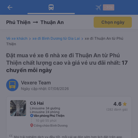
arrow_back
Tải app Vexere ngay!
Tải app Vexere
-30k
Mở app
Mở app
Nhận ưu đãi thành viên độc
-30k/ghế khi đặt vé máy bay qua
quyền
app
Phú Thiện
Thuận An
Chọn ngày
Vé xe khách
xe đi Bình Dương từ Gia Lai
xe đi Thuận An từ Phú
Thiện
Đặt mua vé xe 6 nhà xe đi Thuận An từ Phú
Thiện chất lượng cao và giá vé ưu đãi nhất
: 17
chuyến mỗi ngày
Vexere Team
Ngày cập nhật: 07/08/2026
Cô Hai
4.6
Limousine 34 giường
(282 đánh giá)
Limousine 24 phòng
Văn phòng Phú Thiện
10 giờ 55 phút
Cổng chào Bình Dương
Mọi trải nghiệm dịch vụ đều tốt, mỗi cái xe đón sớm hơn lịch đặt trên app