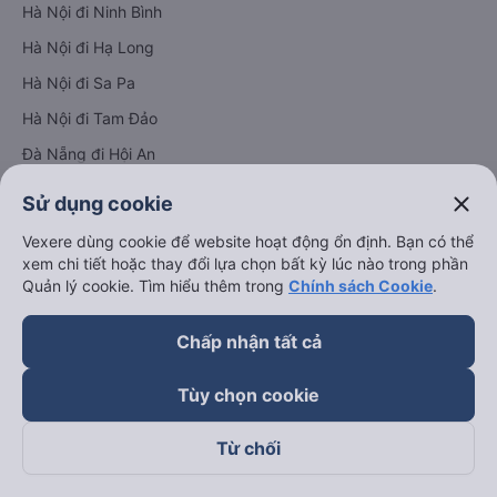
Hà Nội đi Ninh Bình
Hà Nội đi Hạ Long
Hà Nội đi Sa Pa
Hà Nội đi Tam Đảo
Đà Nẵng đi Hội An
Đà Nẵng đi Huế
close
Sử dụng cookie
Hải Phòng đi Hà Nội
Xem tất cả tuyến đường
Vexere dùng cookie để website hoạt động ổn định. Bạn có thể
xem chi tiết hoặc thay đổi lựa chọn bất kỳ lúc nào trong phần
Quản lý cookie. Tìm hiểu thêm trong
Chính sách Cookie
.
Chấp nhận tất cả
Tùy chọn cookie
keyboard_arrow_down
Về chúng tôi
Từ chối
keyboard_arrow_down
Hỗ trợ