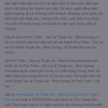
tiện nghi hiện đại như ti-vi, tủ lạnh mini, ổ cắm usb, đèn đọc
sách, hệ thống âm thanh cao cấp. Có vách ngăn riêng biệt
giữa khoang lái và khoang hành khách. Khoảng cách giữa các
ghế ngồi rất thoải mái, không nhồi nhét. Luôn đáp ứng được
nhu cầu về sang trọng, thoải mái và tiện nghi trong việc di
chuyển.
Đây là loại xe Phú Thiện - Gia Lai Thuận An - Bình Dương có
hỗ trợ đón/trả tận nơi miễn phí tại nội thành Phú Thiện - Gia Lai
và nội thành Thuận An - Bình Dương, rất thuận tiện cho du
khách.
Xe Phú Thiện - Gia Lai Thuận An - Bình Dương limousine tốt
nhất: Xe từ Phú Thiện - Gia Lai đi Thuận An - Bình Dương
limousine được đánh giá chung có chất lượng Trung bình với
điểm đánh giá trung bình từ 3.1/5 dựa trên 759 phản hồi của
hành khách Xe về Thuận An - Bình Dương từ Phú Thiện - Gia
Lai.
Giá vé
xe limousine đi Thuận An - Bình Dương từ Phú Thiện -
Gia Lai
rẻ nhất là 320000VND của hãng xe Thu Trang (Gia
Lai). Tùy thuộc vào vị trí ngồi của bạn và chương trình khuyến