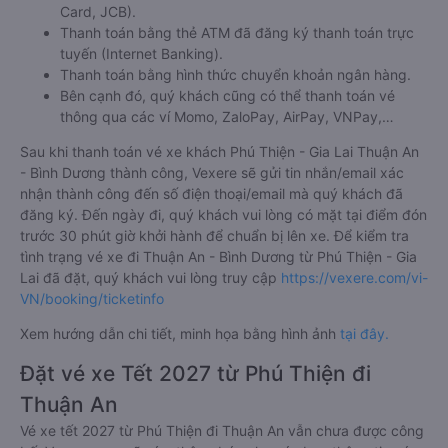
Card, JCB).
Thanh toán bằng thẻ ATM đã đăng ký thanh toán trực
tuyến (Internet Banking).
Thanh toán bằng hình thức chuyển khoản ngân hàng.
Bên cạnh đó, quý khách cũng có thể thanh toán vé
thông qua các ví Momo, ZaloPay, AirPay, VNPay,…
Sau khi thanh toán vé xe khách Phú Thiện - Gia Lai Thuận An
- Bình Dương thành công, Vexere sẽ gửi tin nhắn/email xác
nhận thành công đến số điện thoại/email mà quý khách đã
đăng ký. Đến ngày đi, quý khách vui lòng có mặt tại điểm đón
trước 30 phút giờ khởi hành để chuẩn bị lên xe. Để kiểm tra
tình trạng vé xe đi Thuận An - Bình Dương từ Phú Thiện - Gia
Lai đã đặt, quý khách vui lòng truy cập
https://vexere.com/vi-
VN/booking/ticketinfo
Xem hướng dẫn chi tiết, minh họa bằng hình ảnh
tại đây.
Đặt vé xe Tết 2027 từ Phú Thiện đi
Thuận An
Vé xe tết 2027 từ Phú Thiện đi Thuận An vẫn chưa được công