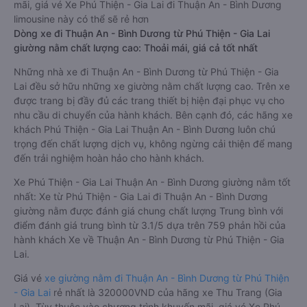
mãi, giá vé Xe Phú Thiện - Gia Lai đi Thuận An - Bình Dương
limousine này có thể sẽ rẻ hơn
Dòng xe đi Thuận An - Bình Dương từ Phú Thiện - Gia Lai
giường nằm chất lượng cao: Thoải mái, giá cả tốt nhất
Những nhà xe đi Thuận An - Bình Dương từ Phú Thiện - Gia
Lai đều sở hữu những xe giường nằm chất lượng cao. Trên xe
được trang bị đầy đủ các trang thiết bị hiện đại phục vụ cho
nhu cầu di chuyển của hành khách. Bên cạnh đó, các hãng xe
khách Phú Thiện - Gia Lai Thuận An - Bình Dương luôn chú
trọng đến chất lượng dịch vụ, không ngừng cải thiện để mang
đến trải nghiệm hoàn hảo cho hành khách.
Xe Phú Thiện - Gia Lai Thuận An - Bình Dương giường nằm tốt
nhất: Xe từ Phú Thiện - Gia Lai đi Thuận An - Bình Dương
giường nằm được đánh giá chung chất lượng Trung bình với
điểm đánh giá trung bình từ 3.1/5 dựa trên 759 phản hồi của
hành khách Xe về Thuận An - Bình Dương từ Phú Thiện - Gia
Lai.
Giá vé
xe giường nằm đi Thuận An - Bình Dương từ Phú Thiện
- Gia Lai
rẻ nhất là 320000VND của hãng xe Thu Trang (Gia
Lai). Tùy thuộc vào chương trình khuyến mãi, giá vé Xe Phú