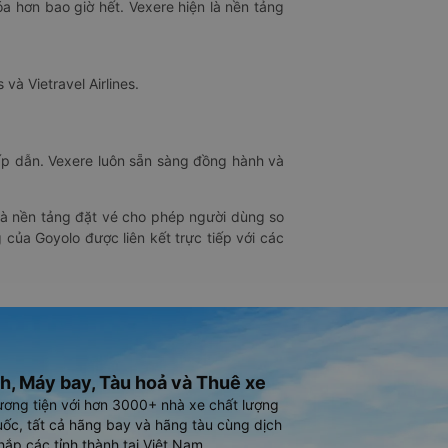
óa hơn bao giờ hết. Vexere hiện là nền tảng
 và Vietravel Airlines.
hấp dẫn. Vexere luôn sẵn sàng đồng hành và
 là nền tảng đặt vé cho phép người dùng so
 của Goyolo được liên kết trực tiếp với các
h, Máy bay, Tàu hoả và Thuê xe
ương tiện với hơn 3000+ nhà xe chất lượng
ốc, tất cả hãng bay và hãng tàu cùng dịch
hắp các tỉnh thành tại Việt Nam.