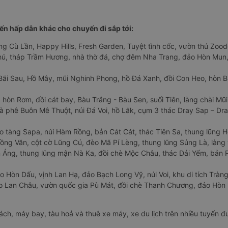
n hấp dẫn khác cho chuyến đi sắp tới:
ng Cù Lần, Happy Hills, Fresh Garden, Tuyệt tình cốc, vườn thú Zoodo
Phú, tháp Trầm Hương, nhà thờ đá, chợ đêm Nha Trang, đảo Hòn Mun,
Bãi Sau, Hồ Mây, mũi Nghinh Phong, hồ Đá Xanh, đồi Con Heo, hòn B
 hòn Rơm, đồi cát bay, Bàu Trắng - Bàu Sen, suối Tiên, làng chài Mũi
à phê Buôn Mê Thuột, núi Đá Voi, hồ Lắk, cụm 3 thác Dray Sap – Dra
o tàng Sapa, núi Hàm Rồng, bản Cát Cát, thác Tiên Sa, thung lũng 
ng Văn, cột cờ Lũng Cú, đèo Mã Pí Lèng, thung lũng Sủng Là, làng 
Áng, thung lũng mận Nà Ka, đồi chè Mộc Châu, thác Dải Yếm, bản P
o Hòn Dấu, vịnh Lan Hạ, đảo Bạch Long Vỹ, núi Voi, khu di tích Tràng
ảo Lan Châu, vườn quốc gia Pù Mát, đồi chè Thanh Chương, đảo Hò
hách, máy bay, tàu hoả và thuê xe máy, xe du lịch trên nhiều tuyến 