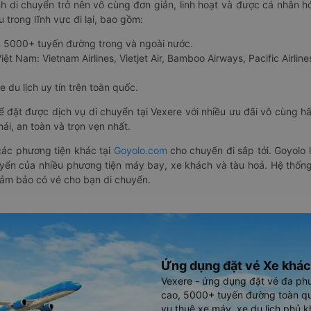
nh di chuyển trở nên vô cùng đơn giản, linh hoạt và được cá nhân h
 trong lĩnh vực đi lại, bao gồm:
n 5000+ tuyến đường trong và ngoài nước.
ệt Nam: Vietnam Airlines, Vietjet Air, Bamboo Airways, Pacific Airlines
 du lịch uy tín trên toàn quốc.
thể đặt được dịch vụ di chuyển tại Vexere với nhiều ưu đãi vô cùng 
i, an toàn và trọn vẹn nhất.
ác phương tiện khác tại
Goyolo.com
cho chuyến đi sắp tới. Goyolo
huyển của nhiều phương tiện máy bay, xe khách và tàu hoả. Hệ thống
đảm bảo có vé cho bạn di chuyển.
Ứng dụng đặt vé Xe khác
Vexere - ứng dụng đặt vé đa ph
cao, 5000+ tuyến đường toàn qu
vụ thuê xe máy, xe du lịch phủ k