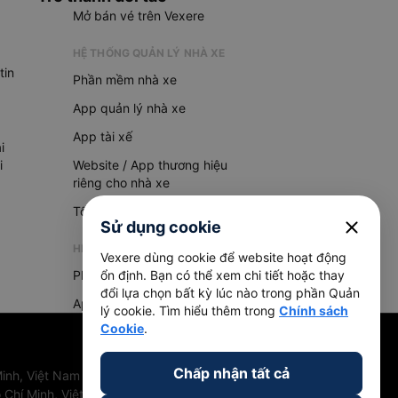
Mở bán vé trên Vexere
HỆ THỐNG QUẢN LÝ NHÀ XE
tin
Phần mềm nhà xe
App quản lý nhà xe
App tài xế
i
i
Website / App thương hiệu
riêng cho nhà xe
Tổng đài AI
close
Sử dụng cookie
HỆ THỐNG QUẢN LÝ HÀNG HOÁ
Vexere dùng cookie để website hoạt động
Phần mềm quản lý hàng hoá
ổn định. Bạn có thể xem chi tiết hoặc thay
đổi lựa chọn bất kỳ lúc nào trong phần Quản
App quản lý hàng hoá
lý cookie. Tìm hiểu thêm trong
Chính sách
Cookie
.
Chấp nhận tất cả
inh, Việt Nam
 Chí Minh, Việt Nam