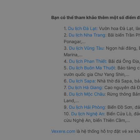
Bạn có thể tham khảo thêm một số điểm đế
1.
Du lịch Đà Lạt:
Vườn hoa Đà Lạt, là
2.
Du lịch Nha Trang:
Bãi biển Trần 
Ponagar,...
3.
Du lịch Vũng Tàu:
Ngọn hải đăng, 
Marina,...
4.
Du lịch Phan Thiết:
Bãi đá Ông Địa,
5.
Du lịch Buôn Ma Thuột:
Bảo tàng c
vườn quốc gia Chư Yang Shin,...
6.
Du lịch Sapa:
Nhà thờ đá Sapa, bả
7.
Du lịch Hà Giang:
Cao nguyên đá Đồ
8.
Du lịch Mộc Châu:
Rừng thông Bản 
Land,...
9.
Du lịch Hải Phòng:
Biển Đồ Sơn, đả
10.
Du lịch Nghệ An:
Biển Cửa Lò, đ
cừu Nghệ An, biển Thiên Cầm,...
Vexere.com
là hệ thống hỗ trợ đặt vé xe k