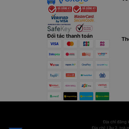
Đối tác thanh toán
Th
Địa chỉ đăng
Địa chỉ
:
Lầu 2, toà 