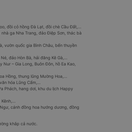
o, đồi cỏ hồng Đà Lạt, đồi chè Cầu Đất,...
 nhà ga Nha Trang, đảo Điệp Sơn, thác bà
à, vườn quốc gia Bình Châu, bến thuyền
 Né, đảo Hòn Bà, hải đăng Kê Gà,...
y Nur – Gia Long, Buôn Đôn, hồ Ea Kao,
Hoa Hồng, thung lũng Mường Hoa,...
văn hóa Lũng Cẩm,...
a Phách, hang dơi, khu du lịch Happy
 Kênh,...
n Ngư, cánh đồng hoa hướng dương, đồng
đường khắp cả nước.