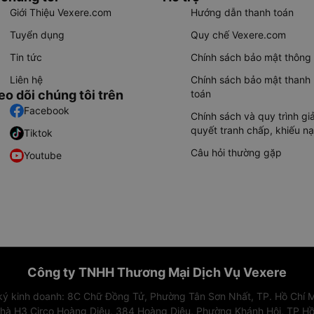
Giới Thiệu Vexere.com
Hướng dẫn thanh toán
Tuyển dụng
Quy chế Vexere.com
Tin tức
Chính sách bảo mật thông 
Liên hệ
Chính sách bảo mật thanh
eo dõi chúng tôi trên
toán
Facebook
Chính sách và quy trình giả
quyết tranh chấp, khiếu nạ
Tiktok
Câu hỏi thường gặp
Youtube
Công ty TNHH Thương Mại Dịch Vụ Vexere
 ký kinh doanh: 8C Chữ Đồng Tử, Phường Tân Sơn Nhất, TP. Hồ Chí M
nhà H3 Circo Hoàng Diệu, 384 Hoàng Diệu, Phường Khánh Hội, TP Hồ