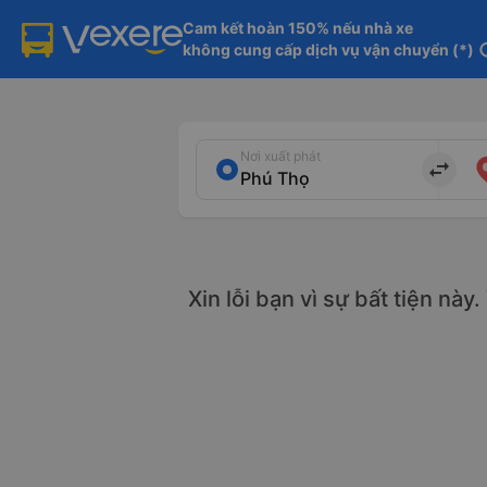
Cam kết hoàn 150% nếu nhà xe

không cung cấp dịch vụ vận chuyển (*)
in
Nơi xuất phát
import_export
Xin lỗi bạn vì sự bất tiện này