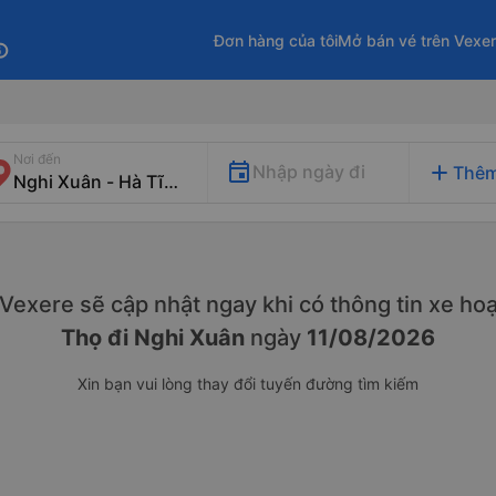
Đơn hàng của tôi
Mở bán vé trên Vexe
fo
Nơi đến
add
Nhập ngày đi
Thêm
. Vexere sẽ cập nhật ngay khi có thông tin xe
hoạ
Thọ đi Nghi Xuân
ngày
11/08/2026
Xin bạn vui lòng thay đổi tuyến đường tìm kiếm