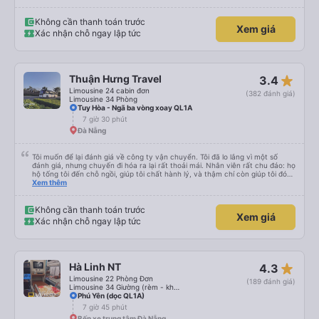
này. Cảm ơn
Không cần thanh toán trước
Xem giá
Xác nhận chỗ ngay lập tức
star_rate
Thuận Hưng Travel
3.4
Limousine 24 cabin đơn
(382 đánh giá)
Limousine 34 Phòng
Tuy Hòa - Ngã ba vòng xoay QL1A
7 giờ 30 phút
Đà Nẵng
Tôi muốn để lại đánh giá về công ty vận chuyển. Tôi đã lo lắng vì một số
đánh giá, nhưng chuyến đi hóa ra lại rất thoải mái. Nhân viên rất chu đáo: họ
hộ tống tôi đến chỗ ngồi, giúp tôi chất hành lý, và thậm chí còn giúp tôi đóng
gói giày. Điểm trừ duy nhất là xe buýt đến sớm hơn một tiếng so với giờ khởi
Xem thêm
hành, giống như tôi, nên tôi không biết chuyện gì sẽ xảy ra nếu tôi đến đúng
giờ ghi trên vé. Nhìn chung, tôi rất hài lòng với chuyến đi và tôi rất vui vì đã
chọn công ty này.
Không cần thanh toán trước
Xem giá
Xác nhận chỗ ngay lập tức
star_rate
Hà Linh NT
4.3
Limousine 22 Phòng Đơn
(189 đánh giá)
Limousine 34 Giường (rèm - không WC)
Phú Yên (dọc QL1A)
7 giờ 45 phút
Bến xe trung tâm Đà Nẵng