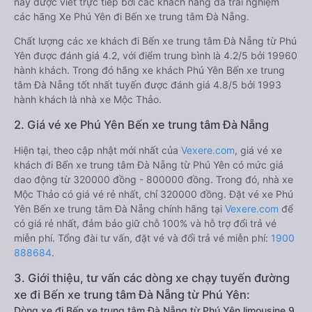
này được viết trực tiếp bởi các khách hàng đã trải nghiệm
các hãng Xe Phú Yên đi Bến xe trung tâm Đà Nẵng.
Chất lượng các xe khách đi Bến xe trung tâm Đà Nẵng từ Phú
Yên được đánh giá 4.2, với điểm trung bình là 4.2/5 bởi 19960
hành khách. Trong đó hãng xe khách Phú Yên Bến xe trung
tâm Đà Nẵng tốt nhất tuyến được đánh giá 4.8/5 bởi 1993
hành khách là nhà xe Mộc Thảo.
2. Giá vé xe Phú Yên Bến xe trung tâm Đà Nẵng
Hiện tại, theo cập nhật mới nhất của
Vexere.com
, giá vé xe
khách đi Bến xe trung tâm Đà Nẵng từ Phú Yên có mức giá
dao động từ 320000 đồng - 800000 đồng. Trong đó, nhà xe
Mộc Thảo có giá vé rẻ nhất, chỉ 320000 đồng. Đặt vé xe Phú
Yên Bến xe trung tâm Đà Nẵng chính hãng tại
Vexere.com
để
có giá rẻ nhất, đảm bảo giữ chỗ 100% và hỗ trợ đổi trả vé
miễn phí. Tổng đài tư vấn, đặt vé và đổi trả vé miễn phí:
1900
888684
.
3. Giới thiệu, tư vấn các dòng xe chạy tuyến đường
xe đi Bến xe trung tâm Đà Nẵng từ Phú Yên:
Dòng xe đi Bến xe trung tâm Đà Nẵng từ Phú Yên limousine 9