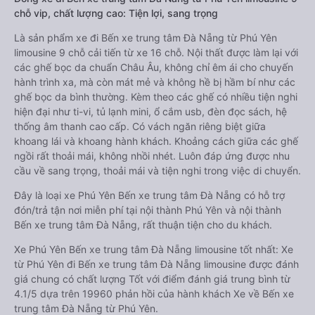
chỗ vip, chất lượng cao: Tiện lợi, sang trọng
Là sản phẩm xe đi Bến xe trung tâm Đà Nẵng từ Phú Yên
limousine 9 chỗ cải tiến từ xe 16 chỗ. Nội thất được làm lại với
các ghế bọc da chuẩn Châu Âu, không chỉ êm ái cho chuyến
hành trình xa, mà còn mát mẻ và không hề bị hầm bí như các
ghế bọc da bình thường. Kèm theo các ghế có nhiều tiện nghi
hiện đại như ti-vi, tủ lạnh mini, ổ cắm usb, đèn đọc sách, hệ
thống âm thanh cao cấp. Có vách ngăn riêng biệt giữa
khoang lái và khoang hành khách. Khoảng cách giữa các ghế
ngồi rất thoải mái, không nhồi nhét. Luôn đáp ứng được nhu
cầu về sang trọng, thoải mái và tiện nghi trong việc di chuyển.
Đây là loại xe Phú Yên Bến xe trung tâm Đà Nẵng có hỗ trợ
đón/trả tận nơi miễn phí tại nội thành Phú Yên và nội thành
Bến xe trung tâm Đà Nẵng, rất thuận tiện cho du khách.
Xe Phú Yên Bến xe trung tâm Đà Nẵng limousine tốt nhất: Xe
từ Phú Yên đi Bến xe trung tâm Đà Nẵng limousine được đánh
giá chung có chất lượng Tốt với điểm đánh giá trung bình từ
4.1/5 dựa trên 19960 phản hồi của hành khách Xe về Bến xe
trung tâm Đà Nẵng từ Phú Yên.