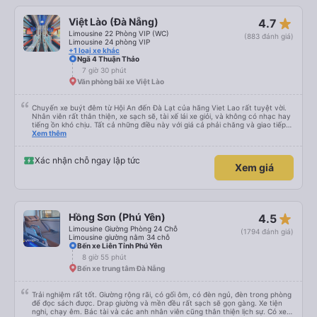
star_rate
Việt Lào (Đà Nẵng)
4.7
Limousine 22 Phòng VIP (WC)
(883 đánh giá)
Limousine 24 phòng VIP
+1 loại xe khác
Ngã 4 Thuận Thảo
7 giờ 30 phút
Văn phòng bãi xe Việt Lào
Chuyến xe buýt đêm từ Hội An đến Đà Lạt của hãng Viet Lao rất tuyệt vời.
Nhân viên rất thân thiện, xe sạch sẽ, tài xế lái xe giỏi, và không có nhạc hay
tiếng ồn khó chịu. Tất cả những điều này với giá cả phải chăng và giao tiếp
bằng tiếng Anh rất suôn sẻ, vì vậy tôi rất khuyên bạn nên chọn hãng này.
Xem thêm
Đối với người đi lần đầu: không có nhà vệ sinh, nhưng có ba điểm dừng cách
nhau khoảng hai tiếng (bạn sẽ được thông báo trước bằng thông báo). Bạn
không được ăn trên xe, nhưng có nhà hàng và quán ăn nhẹ ở một số điểm
Xác nhận chỗ ngay lập tức
Xem giá
dừng. Bạn phải cởi giày và đi chân trần. Tại các điểm dừng, dép nhựa được
cung cấp khi bạn xuống xe; bạn phải trả lại chúng vào thùng trước khi lên xe
lại. Một chai nước nhỏ, một chiếc chăn và một chiếc gối được cung cấp. Có
cổng USB. Tôi không thể kết nối Wi-Fi, nhưng đó có thể là lỗi của tôi. Đối với
những người thừa cân hoặc rất cao, tôi khuyên bạn nên chọn xe buýt có ít
chỗ ngồi hơn (có khoảng 35 chỗ, và tôi không thừa cân, nhưng vẫn hơi
star_rate
Hồng Sơn (Phú Yên)
4.5
chật). Tôi khuyên bạn nên chọn chỗ ngồi phía dưới và giữa.
Limousine Giường Phòng 24 Chỗ
(1794 đánh giá)
Limousine giường nằm 34 chỗ
Bến xe Liên Tỉnh Phú Yên
8 giờ 55 phút
Bến xe trung tâm Đà Nẵng
Trải nghiệm rất tốt. Giường rộng rãi, có gối ôm, có đèn ngủ, đèn trong phòng
để đọc sách được. Drap giường và mền đều rất sạch sẽ gọn gàng. Xe tiện
nghi, chạy êm. Bác tài và các anh nhân viên cũng thân thiện lịch sự. Có xe