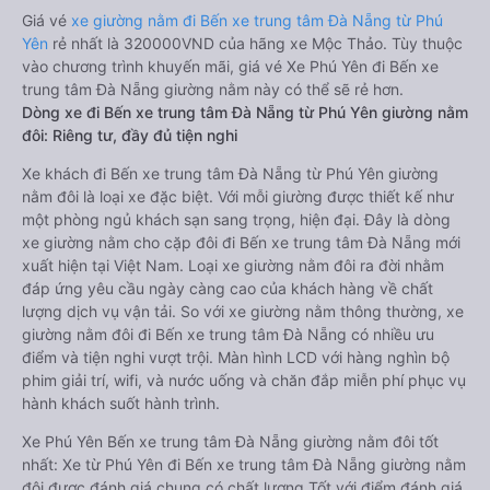
Giá vé
xe giường nằm đi Bến xe trung tâm Đà Nẵng từ Phú
Yên
rẻ nhất là 320000VND của hãng xe Mộc Thảo. Tùy thuộc
vào chương trình khuyến mãi, giá vé Xe Phú Yên đi Bến xe
trung tâm Đà Nẵng giường nằm này có thể sẽ rẻ hơn.
Dòng xe đi Bến xe trung tâm Đà Nẵng từ Phú Yên giường nằm
đôi: Riêng tư, đầy đủ tiện nghi
Xe khách đi Bến xe trung tâm Đà Nẵng từ Phú Yên giường
nằm đôi là loại xe đặc biệt. Với mỗi giường được thiết kế như
một phòng ngủ khách sạn sang trọng, hiện đại. Đây là dòng
xe giường nằm cho cặp đôi đi Bến xe trung tâm Đà Nẵng mới
xuất hiện tại Việt Nam. Loại xe giường nằm đôi ra đời nhằm
đáp ứng yêu cầu ngày càng cao của khách hàng về chất
lượng dịch vụ vận tải. So với xe giường nằm thông thường, xe
giường nằm đôi đi Bến xe trung tâm Đà Nẵng có nhiều ưu
điểm và tiện nghi vượt trội. Màn hình LCD với hàng nghìn bộ
phim giải trí, wifi, và nước uống và chăn đắp miễn phí phục vụ
hành khách suốt hành trình.
Xe Phú Yên Bến xe trung tâm Đà Nẵng giường nằm đôi tốt
nhất: Xe từ Phú Yên đi Bến xe trung tâm Đà Nẵng giường nằm
đôi được đánh giá chung có chất lượng Tốt với điểm đánh giá