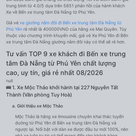
trung bình từ 4.0/5 dựa trên 5651 phản hồi của hành khách
Xe về Bến xe trung tâm Đà Nẵng từ Phú Yên.
Giá vé
xe giường nằm đôi đi Bến xe trung tâm Đà Nẵng từ
Phú Yên
rẻ nhất là 400000VND của hãng xe Mai Quyên. Tùy
thuộc vào chương trình khuyến mãi, giá vé Xe Phú Yên đi Bến
xe trung tâm Đà Nẵng giường nằm đôi này có thể sẽ rẻ hơn.
Tư vấn TOP 9 xe khách đi Bến xe trung
tâm Đà Nẵng từ Phú Yên chất lượng
cao, uy tín, giá rẻ nhất 08/2026
null
🚌 1. Xe Mộc Thảo khởi hành tại 227 Nguyễn Tất
Thành (Văn phòng Tuy Hoà)
a. Giới thiệu xe Mộc Thảo
Mộc Thảo là hãng xe limousine chuyên khai thác tuyến
đường từ Phú Yên đi Bến xe trung tâm Đà Nẵng và
ngược lại. Nổi bật với dàn xe được đầu tư mới 100%, nên
nhà xe luôn tự tin có thể mang đến cho khách hàng