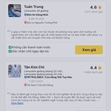
star_rate
Tuấn Trung
4.6
Limousine 34 giường
(1217 đánh giá)
Bến Xe Sông Hinh
9 giờ 30 phút
Bãi xe Nguyễn Tường Phổ
e góp ý thêm tí là vẫn còn hút thuốc khi phòng máy lạnh ảnh hưởng với
người khác em vẫn đánh giá về chất lượng nhà xe và bạn nhân viên phục vụ
rất nhiệt tình nói chuyện nhỏ nhẹ với khách hàng
Không cần thanh toán trước
Xem giá
Xác nhận chỗ ngay lập tức
star_rate
Tân Kim Chi
4.4
Limousine giường phòng 22 chỗ (CABIN) (WC)
(4466 đánh giá)
Limousine giường phòng 24 chỗ (CABIN)
PETROLIMEX- Cửa Hàng 106 Tuy Hòa
7 giờ 5 phút
46 Nam Trân,Đà Nẵng
Đây là đánh giá trung thực của tôi về trải nghiệm đi du lịch cùng công ty này
từ Hà Nội đến Đà Nẵng. Điểm tốt: • Sạch sẽ tuyệt đối: Xe buýt sạch sẽ một
cách ấn tượng và họ rất nghiêm ngặt trong việc duy trì tiêu chuẩn này -
không được phép ăn trên xe. Đây là lần đầu tiên tôi thấy sự chú trọng đến
Xem thêm
vấn đề sạch sẽ như vậy ở Việt Nam. Mọi thứ bên trong xe buýt đều trông
mới và sạch sẽ. • WiFi đáng tin cậy: WiFi trên xe hoạt động hoàn hảo trong