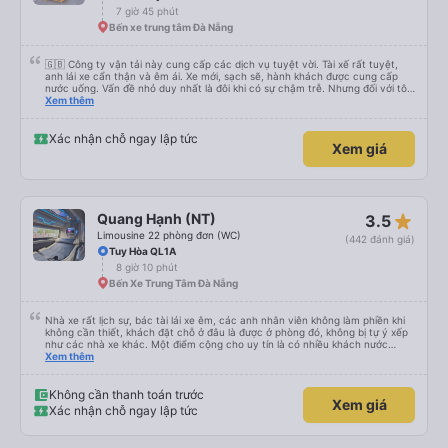
7 giờ 45 phút
Bến xe trung tâm Đà Nẵng
🇬🇧 Công ty vận tải này cung cấp các dịch vụ tuyệt vời. Tài xế rất tuyệt,
anh lái xe cẩn thận và êm ái. Xe mới, sạch sẽ, hành khách được cung cấp
nước uống. Vấn đề nhỏ duy nhất là đôi khi có sự chậm trễ. Nhưng đối với tôi,
sự thoải mái và an toàn là ưu tiên hàng đầu. Là một hướng dẫn viên thường
Xem thêm
xuyên sử dụng dịch vụ của nhiều nhà mạng khác nhau, tôi chắc chắn sẽ giới
thiệu nó! 🇻🇳 ​Đây là một cách tuyệt vời để đi du lịch. Xe còn mới và sạch sẽ,
tôi lại không biết lái xe. Xe mới, sạch sẽ và phục vụ nước miễn phí. Điểm duy
Xác nhận chỗ ngay lập tức
Xem giá
nhất cần lưu ý là đôi khi có thời gian chờ đợi khởi động hơi lâu. Tuy nhiên, yếu
tố quan trọng nhất đối với tôi vẫn là sự an toàn và thoải mái. Là người hướng
dẫn du lịch thường xuyên sử dụng dịch vụ của nhiều nhà xe, tôi hoàn thành
đề xuất nhà xe này! ​🇬🇧 ​Công ty vận tải này cung cấp dịch vụ tuyệt vời.
Người lái xe rất xuất sắc và lái xe rất êm ái và an toàn. Xe mới, sạch sẽ và
được cung cấp nước đóng chai miễn phí. Nhược điểm nhỏ duy nhất là đôi khi
star_rate
Quang Hạnh (NT)
3.5
có thể xảy ra chậm trễ trước khi khởi hành. Tuy nhiên, sự an toàn và thoải
mái là điều quan trọng nhất đối với tôi. Là một hướng dẫn viên du lịch
Limousine 22 phòng đơn (WC)
(442 đánh giá)
chuyên nghiệp thường xuyên sử dụng dịch vụ vận chuyển, tôi hoàn toàn
Tuy Hòa QL1A
khuyên dùng dịch vụ này!
8 giờ 10 phút
Bến Xe Trung Tâm Đà Nẵng
Nhà xe rất lịch sự, bác tài lái xe êm, các anh nhân viên không làm phiền khi
không cần thiết, khách đặt chỗ ở đâu là được ở phòng đó, không bị tự ý xếp
như các nhà xe khác. Một điểm cộng cho uy tín là có nhiều khách nước
Xem thêm
ngoài đi cùng chuyến để đến Nha Trang nha!
Không cần thanh toán trước
Xem giá
Xác nhận chỗ ngay lập tức