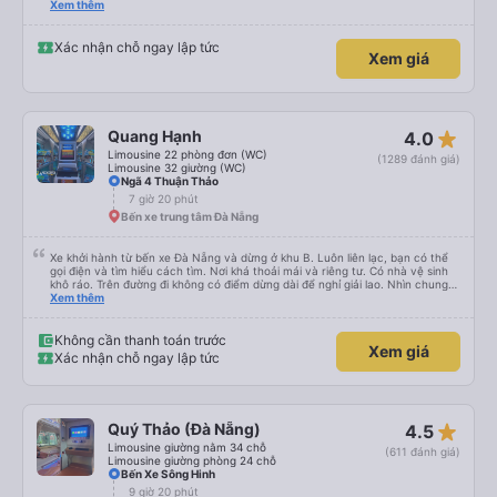
trung chuyển về nội thành thành phố tuy hoà rất tiện. Giá vé hợp lý. Nói
Xem thêm
chung là mình rất ưng ý, cảm ơn nhà xe.
Xác nhận chỗ ngay lập tức
Xem giá
star_rate
Quang Hạnh
4.0
Limousine 22 phòng đơn (WC)
(1289 đánh giá)
Limousine 32 giường (WC)
Ngã 4 Thuận Thảo
7 giờ 20 phút
Bến xe trung tâm Đà Nẵng
Xe khởi hành từ bến xe Đà Nẵng và dừng ở khu B. Luôn liên lạc, bạn có thể
gọi điện và tìm hiểu cách tìm. Nơi khá thoải mái và riêng tư. Có nhà vệ sinh
khô ráo. Trên đường đi không có điểm dừng dài để nghỉ giải lao. Nhìn chung
mọi thứ đều tuyệt vời.
Xem thêm
Không cần thanh toán trước
Xem giá
Xác nhận chỗ ngay lập tức
star_rate
Quý Thảo (Đà Nẵng)
4.5
Limousine giường nằm 34 chỗ
(611 đánh giá)
Limousine giường phòng 24 chỗ
Bến Xe Sông Hinh
9 giờ 20 phút