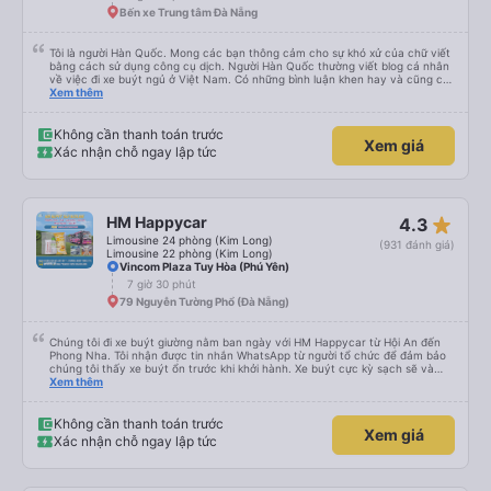
Bến xe Trung tâm Đà Nẵng
Tôi là người Hàn Quốc. Mong các bạn thông cảm cho sự khó xử của chữ viết
bằng cách sử dụng công cụ dịch. Người Hàn Quốc thường viết blog cá nhân
về việc đi xe buýt ngủ ở Việt Nam. Có những bình luận khen hay và cũng có
những bình luận khen vất vả nên tôi đã rất lo lắng. Đó là một sự lo lắng vô
Xem thêm
ích. Rất thoải mái và thoải mái. Bên trong xe buýt sạch sẽ, tài xế rất thân
thiện. Gối và chăn nệm cũng sạch và thơm nữa. Mình đề cử bài này. 제 리뷰
를 보시게 되는 한국분들께 정보를 드리자면 저는 다낭에서 꾸이년가는 버스를 탔습
Không cần thanh toán trước
Xem giá
니다. 같은 회사라도 버스마다 퀄리티가 다른지는 모르겠는데, 제가 탄 버스는 쾌적
Xác nhận chỗ ngay lập tức
하고 좋았어요. 자리 넓찍하고 베개 이불 깨끗합니다. 뭐 경적소리야 베트남에서는
익숙해져야 하는 문화일거같구요. 기사님 친절하시구요, 버스 안에서 담배 안피시구
요. 다른 승객들도 버스안에서 담배피는 사람 없어요 휴게소에 들렀다 갈때도 저 있
는지 없는지 체크해보고 출발하시네요. 다만 키173 기준 다리를 쭉 펴지는 못해요.
뭐 전 새우자세가 편해서 불만은 없었습니다 : )
star_rate
HM Happycar
4.3
Limousine 24 phòng (Kim Long)
(931 đánh giá)
Limousine 22 phòng (Kim Long)
Vincom Plaza Tuy Hòa (Phú Yên)
7 giờ 30 phút
79 Nguyễn Tường Phổ (Đà Nẵng)
Chúng tôi đi xe buýt giường nằm ban ngày với HM Happycar từ Hội An đến
Phong Nha. Tôi nhận được tin nhắn WhatsApp từ người tổ chức để đảm bảo
chúng tôi thấy xe buýt ổn trước khi khởi hành. Xe buýt cực kỳ sạch sẽ và
trong tình trạng tuyệt vời. Các khoang giường nhỏ riêng tư và nằm phẳng
Xem thêm
hoàn toàn, hoặc bạn có thể đặt chúng ở vị trí ngả một phần. Tôi cao
5&#39;4&quot; và có thể nằm duỗi thẳng hoàn toàn, bạn tôi cao
5&#39;9&quot; và có thể làm như vậy với bàn chân cong. Có một cổng USB,
Không cần thanh toán trước
Xem giá
đèn và lỗ thông hơi. Việc lái xe rất an toàn và có hai tài xế thay phiên nhau
Xác nhận chỗ ngay lập tức
giúp chúng tôi cũng cảm thấy an toàn. Chúng tôi dừng lại 3 lần để đi vệ sinh.
Sau khi được thả xuống và tiếp tục ngày của mình, chúng tôi nhận ra rằng
mình đã quên nút tai nghe trên xe buýt. Tôi nhắn tin cho họ qua WhatsApp
và họ trả lời ngay lập tức rằng họ sẽ yêu cầu nhân viên dọn phòng của họ.