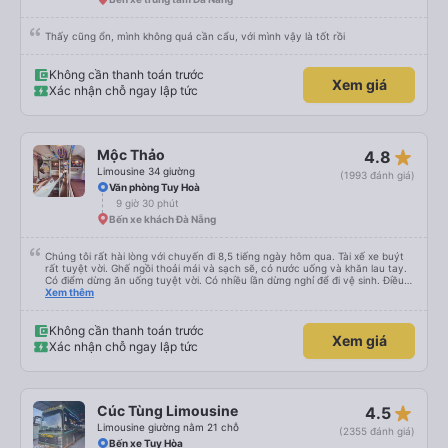
Thấy cũng ổn, mình không quá cần cẩu, với mình vậy là tốt rồi
Không cần thanh toán trước
Xem giá
Xác nhận chỗ ngay lập tức
star_rate
Mộc Thảo
4.8
Limousine 34 giường
(1993 đánh giá)
Văn phòng Tuy Hoà
9 giờ 30 phút
Bến xe khách Đà Nẵng
Chúng tôi rất hài lòng với chuyến đi 8,5 tiếng ngày hôm qua. Tài xế xe buýt
rất tuyệt vời. Ghế ngồi thoải mái và sạch sẽ, có nước uống và khăn lau tay.
Có điểm dừng ăn uống tuyệt vời. Có nhiều lần dừng nghỉ để đi vệ sinh. Điều
duy nhất tôi muốn đề xuất để cải thiện là cho phép thanh toán bằng thẻ
Xem thêm
nước ngoài khi đặt vé trên ứng dụng.
Không cần thanh toán trước
Xem giá
Xác nhận chỗ ngay lập tức
star_rate
Cúc Tùng Limousine
4.5
Limousine giường nằm 21 chỗ
(2355 đánh giá)
Bến xe Tuy Hòa