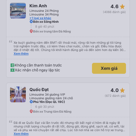
Họ đã tìm thấy chúng và sắp xếp một nhà trọ gần đó để chúng tôi trả lại
star_rate
Kim Anh
4.6
chúng để chúng tôi có thể đến đón bất cứ lúc nào thuận tiện. Nhìn chung
rất ấn tượng, sẽ đặt lại với họ.
Limousine 24 Phòng
(4066 đánh giá)
Limousine 34 Phòng
+1 loại xe khác
Bến xe Sông Hinh
8 giờ 40 phút
Bến xe trung tâm Đà Nẵng
Xe buýt giường nằm đến BMT rất thoải mái, rộng rãi hơn những gì tôi từng
trải nghiệm trước đây, có kèm theo chai nước, chăn và gối. Điều hòa được
đặt ở nhiệt độ tốt. Chúng tôi khởi hành đúng giờ và đến sớm hơn dự kiến 30
phút. Tài xế rất tuyệt so với những tài xế khác ở Việt Nam! Không quá nhiều
Xem thêm
tiếng còi xe, không có nhạc lớn hoặc tiếng ồn khác và cảm giác lái xe an
toàn nên rất dễ ngủ. Tôi rất vui vì đã đặt qua Vexere và có vị trí xe buýt trên
GPS và biển số xe vì tôi phải tìm kiếm xung quanh bến xe để tìm thấy nó, đây
Không cần thanh toán trước
Xem giá
là vấn đề của bến xe Đà Lạt (không phải tất cả các xe buýt đều có bảng
Xác nhận chỗ ngay lập tức
thông tin), chứ không phải của công ty.
star_rate
Quốc Đạt
4.0
Limousine 34 giường VIP
(672 đánh giá)
Limousine giường nằm 24 chỗ
Phú Yên (Dọc QL 19C)
6 giờ 30 phút
Bến xe Trung tâm Đà Nẵng
Đã đi xe Quốc Đạt vài lần trước đó nhưng rất bất ngờ vì hôm đi là ngày lễ
nhưng chất lượng chuyến đi rất tốt, đúng giờ, đúng ghế, sạch sẽ, có wifi, tài
xế và phụ xe nói chuyện rất dễ chịu. Lúc tới nơi nhà xe còn hỗ trợ xe trung
chuyển tới tận nhà. 10đ cho nhà xe, hy vọng nhà xe duy trì được chất lượng
Xem thêm