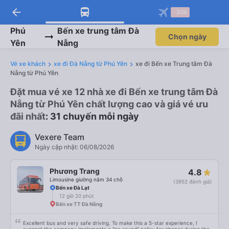
arrow_back
Tải app Vexere ngay!
Tải app Vexere
-30k
Mở app
Mở app
Nhận ưu đãi thành viên độc
-30k/ghế khi đặt vé máy bay qua
quyền
app
Phú
Bến xe trung tâm Đà
Chọn ngày
Yên
Nẵng
Vé xe khách
xe đi Đà Nẵng từ Phú Yên
xe đi Bến xe Trung tâm Đà
Nẵng từ Phú Yên
Đặt mua vé xe 12 nhà xe đi Bến xe trung tâm Đà
Nẵng từ Phú Yên chất lượng cao và giá vé ưu
đãi nhất
: 31 chuyến mỗi ngày
Vexere Team
Ngày cập nhật: 06/08/2026
Phương Trang
4.8
Limousine giường nằm 34 chỗ
(3952 đánh giá)
Bến xe Đà Lạt
12 giờ 20 phút
Bến xe TT Đà Nẵng
Excellent bus and very safe driving. To make this a 5-star experience, I