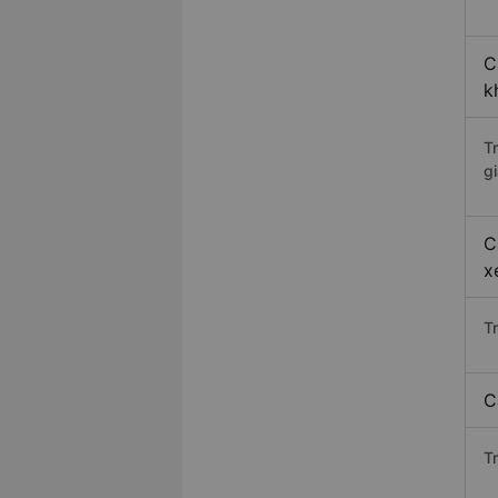
C
k
T
gi
C
x
T
C
T