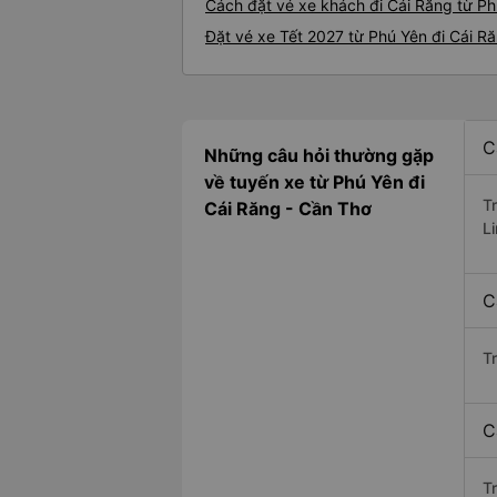
Cách đặt vé xe khách đi Cái Răng từ Ph
Đặt vé xe Tết 2027 từ Phú Yên đi Cái R
C
Những câu hỏi thường gặp
về tuyến xe từ Phú Yên đi
T
Cái Răng - Cần Thơ
L
C
T
C
Tr