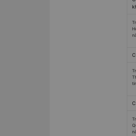
k
T
H
n
C
T
T
ti
C
T
Q
nà