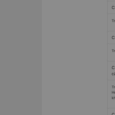
C
T
C
T
C
c
T
H
k
C