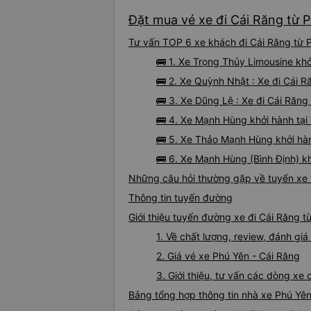
Đặt mua vé xe đi Cái Răng từ P
Tư vấn TOP 6 xe khách đi Cái Răng từ P
🚌 1. Xe Trọng Thủy Limousine khở
🚌 2. Xe Quỳnh Nhật : Xe đi Cái 
🚌 3. Xe Dũng Lệ : Xe đi Cái Răng
🚌 4. Xe Mạnh Hùng khởi hành tạ
🚌 5. Xe Thảo Mạnh Hùng khởi hà
🚌 6. Xe Mạnh Hùng (Bình Định) k
Những câu hỏi thường gặp về tuyến xe 
Thông tin tuyến đường
Giới thiệu tuyến đường xe đi Cái Răng t
1. Về chất lượng, review, đánh gi
2. Giá vé xe Phú Yên - Cái Răng
3. Giới thiệu, tư vấn các dòng xe
Bảng tổng hợp thông tin nhà xe Phú Yên