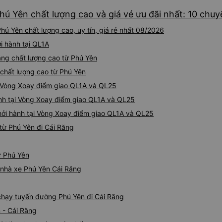
hơn nhiều. Tại điểm dừng cu
hú Yên chất lượng cao và giá vé ưu đãi nhất: 10 chuy
cấp bàn chải đánh răng, đó l
chuyến đi trước của tôi vào
hú Yên chất lượng cao, uy tín, giá rẻ nhất 08/2026
nghỉ đêm nào cho đến khoản
chịu. Có vẻ như lịch trình ph
i hành tại QL1A
hy vọng các điểm dừng sẽ đ
Răng chất lượng cao từ Phú Yên
tương lai. Nhìn chung, tôi hà
 chất lượng cao từ Phú Yên
dịch vụ xe buýt giường nằm
chuyến công tác, vì đây vẫn
i Vòng Xoay điểm giao QL1A và QL25
buýt giường nằm thoải mái n
nh tại Vòng Xoay điểm giao QL1A và QL25
thực sự hy vọng rằng trong t
thường xuyên theo lịch trình, 
hởi hành tại Vòng Xoay điểm giao QL1A và QL25
tuyến đường này một lần nữa
từ Phú Yên đi Cái Răng
ừ Phú Yên
á nhà xe Phú Yên Cái Răng
 chạy tuyến đường Phú Yên đi Cái Răng
 - Cái Răng