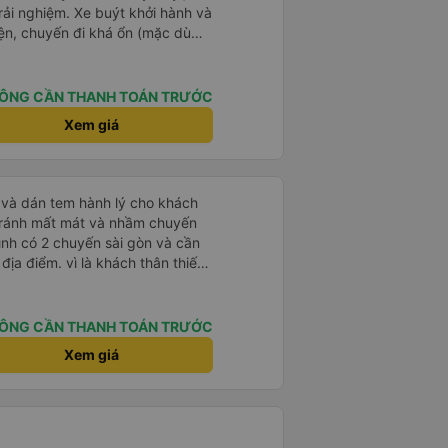
rải nghiệm. Xe buýt khởi hành và
iện, chuyến đi khá ổn (mặc dù
c trưng của Việt Nam ^^), và chỗ
c sự rất hài lòng.
ÔNG CẦN THANH TOÁN TRƯỚC
Xem giá
tránh mất mát và nhầm chuyến
mình có 2 chuyến sài gòn và cần
khách thân thiết
òng và tin tưởng. tuy nhiên rất
n anh chị em nhà xe cùng nhau
iếp
ÔNG CẦN THANH TOÁN TRƯỚC
 nữa thì chắc chắn quy công ty
Xem giá
chọn số 1 quy nhơn. rất cảm
 như chị Thảo đã lắng nghe và
 thiết nhiều năm của nhà xe từ