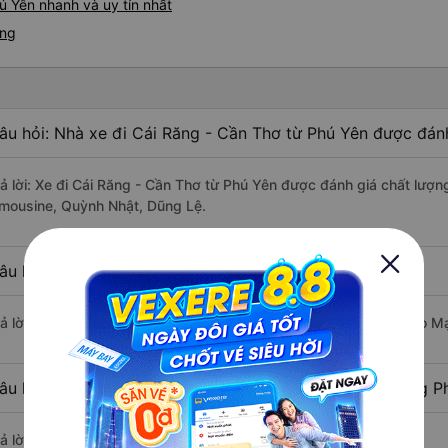
ú Yên nhanh và uy tín nhất
ăng
âu hỏi: Nhà xe đi Cái Răng - Cần Thơ từ Phú Yên được đánh
rả lời: Xe đi Cái Răng - Cần Thơ từ Phú Yên được đánh giá chất lượn
imousine, Quỳnh Nhật, Dũng Lệ.
âu hỏi: Xe nào đi Cái Răng - Cần Thơ có giá rẻ nhất?
rả lời: Vé xe rẻ nhất có mức giá là 660.000 đồng của nhà xe Thảo 
âu hỏi: Có bao nhiêu nhà xe đang khai thác tuyến đường P
ả lời: Hiện tại có 6 nhà xe khai thác tuyến đường.