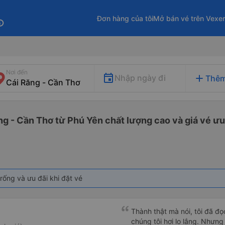
Đơn hàng của tôi
Mở bán vé trên Vexe
fo
Nơi đến
add
Nhập ngày đi
Thêm
ng - Cần Thơ từ Phú Yên chất lượng cao và giá vé ưu
rống và ưu đãi khi đặt vé
Thành thật mà nói, tôi đã đ
chúng tôi hơi lo lắng. Nhưng