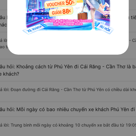
âu hỏi: Từ Phú Yên đi Cái Răng - Cần Thơ mất bao nhiêu ti
hách?
rả lời: Thời gian di chuyển bằng xe khách từ Phú Yên đi Cái Răng - 
ao thông thuận lợi.
âu hỏi: Khoảng cách từ Phú Yên đi Cái Răng - Cần Thơ là 
e khách?
rả lời: Đoạn đường đi Cái Răng - Cần Thơ từ Phú Yên có chiều dài k
âu hỏi: Mỗi ngày có bao nhiêu chuyến xe khách Phú Yên đi
rả lời: Trung bình mỗi ngày có khoảng 10 chuyến xe bắt đầu từ 19:0