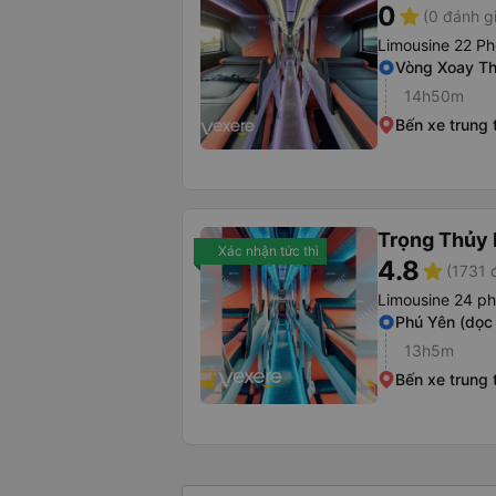
0
star
(0 đánh g
Limousine 22 Ph
Vòng Xoay Th
14h50m
Bến xe trung
Trọng Thủy 
Xác nhận tức thì
4.8
star
(1731 
Limousine 24 p
Phú Yên (dọc
13h5m
Bến xe trung