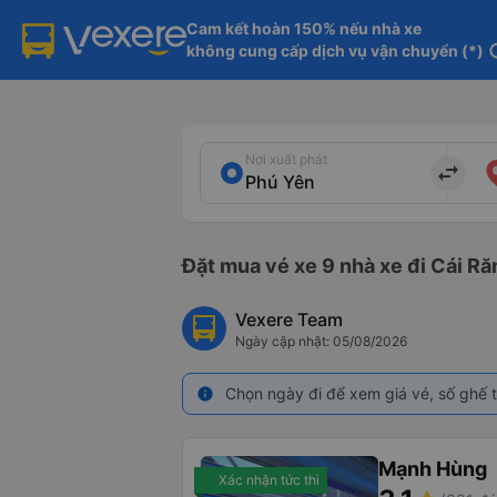
Cam kết hoàn 150% nếu nhà xe

không cung cấp dịch vụ vận chuyển (*)
in
Nơi xuất phát
import_export
Đặt mua vé xe 9 nhà xe đi Cái Ră
Vexere Team
Ngày cập nhật: 05/08/2026
Chọn ngày đi để xem giá vé, số ghế t
info
Mạnh Hùng
Xác nhận tức thì