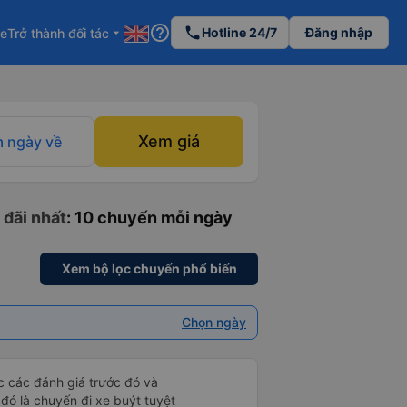
help_outline
phone
Hotline 24/7
Đăng nhập
re
Trở thành đối tác
arrow_drop_down
Xem giá
 ngày về
 đãi nhất
: 10 chuyến mỗi ngày
Xem bộ lọc chuyến phổ biến
Chọn ngày
ọc các đánh giá trước đó và
 đó là chuyến đi xe buýt tuyệt