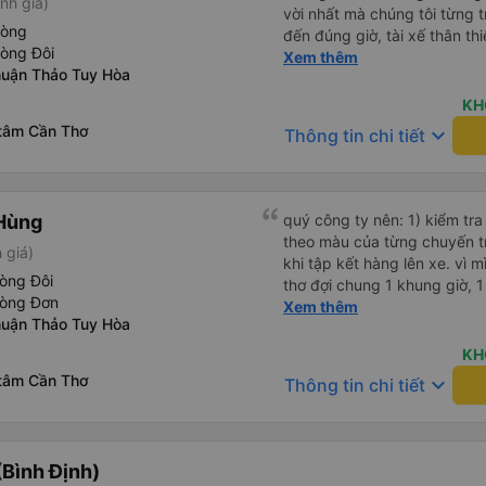
nh giá)
vời nhất mà chúng tôi từng t
hòng
đến đúng giờ, tài xế thân th
hòng Đôi
vẫn hơi xóc, nhưng đó là đặ
Xem thêm
uận Thảo Tuy Hòa
ngồi thoải mái. Chúng tôi thự
KH
 tâm Cần Thơ
keyboard_arrow_down
Thông tin chi tiết
Hùng
quý công ty nên: 1) kiểm tra và dán tem hành lý cho khách
theo màu của từng chuyến 
 giá)
khi tập kết hàng lên xe. vì 
òng Đôi
thơ đợi chung 1 khung giờ, 1 địa điểm. vì là 
hòng Đơn
của quý công ty nên rất hài l
Xem thêm
uận Thảo Tuy Hòa
mong muốn đội ngũ nhân viê
cải thiện ngày một phát triển. 2) đồng nhất về cách giao t
KH
và CSKH nhẹ nhàng, chu đáo
 tâm Cần Thơ
keyboard_arrow_down
Thông tin chi tiết
là nhà xe được yêu thích và lựa 
ơn quý anh chị em cty cũng
tiếp nhận. " khách hàng thân
thời sinh viên"
Bình Định)