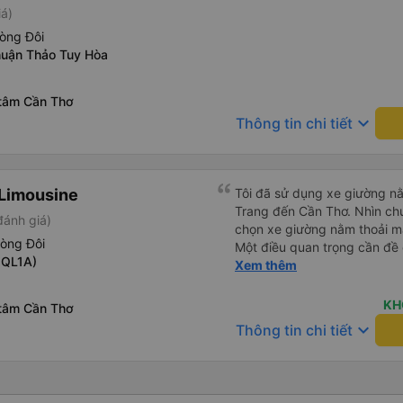
iá)
òng Đôi
uận Thảo Tuy Hòa
 tâm Cần Thơ
keyboard_arrow_down
Thông tin chi tiết
Limousine
Tôi đã sử dụng xe giường nằ
Trang đến Cần Thơ. Nhìn chu
đánh giá)
chọn xe giường nằm thoải má
hòng Đôi
Một điều quan trọng cần đề 
 QL1A)
xe, điều này có thể gây khó 
Xem thêm
xuyên đêm. Tuy nhiên, khi 
chuyến đi vẫn khá thoải mái
KH
 tâm Cần Thơ
(hôm qua) rất tốt. Mặc dù x
keyboard_arrow_down
Thông tin chi tiết
nhưng công ty đã thông báo 
gặp vấn đề gì. Xe khá thoải 
tài xế lịch sự và thân thiện
khoảng 4:00 sáng và 9:00 sá