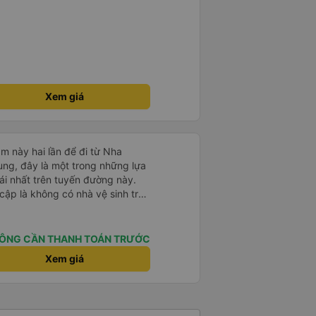
Xem giá
m này hai lần để đi từ Nha
ng, đây là một trong những lựa
i nhất trên tuyến đường này.
cập là không có nhà vệ sinh trên
chịu trên một hành trình dài
có các điểm dừng thường xuyên,
. Chuyến đi gần đây nhất của tôi
ÔNG CẦN THANH TOÁN TRƯỚC
e bị chậm khoảng một tiếng,
Xem giá
trước cho tôi, nên tôi không
mái, có chăn và hai gối, và các
. Có các điểm dừng nghỉ vào
ng, giúp chuyến đi thoải mái