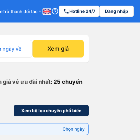
help_outline
phone
Hotline 24/7
Đăng nhập
re
Trở thành đối tác
arrow_drop_down
Xem giá
 ngày về
 giá vé ưu đãi nhất
: 25 chuyến
Xem bộ lọc chuyến phổ biến
Chọn ngày