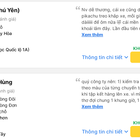
hú Yên)
Nv dễ thương, cái xe cũng d
pikachu treo khắp xe, mỗi g
ánh giá)
dàiiiiii để ôm nữa 🤣 cái mền
hỗ
khoái lắm đây. Lần đầu tiên
uy Hòa
bàn chải đánh răng. Có 2 ôn
Xem thêm
tới tận nơi để hỗ trợ, nói ch
KH
ọc Quốc lộ 1A)
keyboard_arrow_down
Thông tin chi tiết
Hùng
quý công ty nên: 1) kiểm tra và dán tem hành lý cho khách
theo màu của từng chuyến 
nh giá)
khi tập kết hàng lên xe. vì 
òng Đôi
thơ đợi chung 1 khung giờ, 1 địa điểm. vì là 
hòng Đơn
của quý công ty nên rất hài l
Xem thêm
chỗ
mong muốn đội ngũ nhân viê
Nhơn
cải thiện ngày một phát triển. 2) đồng nhất về cách giao t
KH
và CSKH nhẹ nhàng, chu đáo
keyboard_arrow_down
Thông tin chi tiết
là nhà xe được yêu thích và lựa 
Tây
ơn quý anh chị em cty cũng