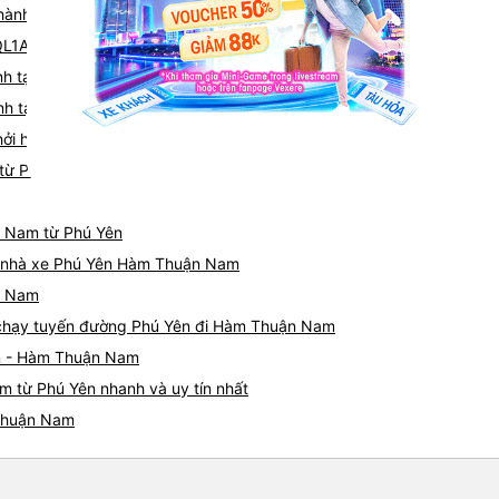
không thể ngồi thẳng dậy - 
 hành tại 181 Nguyễn Tất Thành (Văn phòng Tuy Hòa)
với âm lượng rất lớn. May mắ
QL1A
khi được yêu cầu, nhưng hã
ngồi phía trước. Nhìn chung,
h tại QL1A
nếu giá cả phải chăng.
nh tại Quầy vé Mạnh Hùng, 71 Tây Sơn (Bến xe Quy Nhơn)
hởi hành tại Vòng Xoay điểm giao QL1A và QL25
 từ Phú Yên đi Hàm Thuận Nam
n Nam từ Phú Yên
iá nhà xe Phú Yên Hàm Thuận Nam
n Nam
xe chạy tuyến đường Phú Yên đi Hàm Thuận Nam
ên - Hàm Thuận Nam
 từ Phú Yên nhanh và uy tín nhất
 Thuận Nam