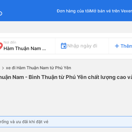
Đơn hàng của tôi
Mở bán vé trên Vexe
fo
Nơi đến
add
Nhập ngày đi
Thêm
xe đi Hàm Thuận Nam từ Phú Yên
huận Nam - Bình Thuận từ Phú Yên chất lượng cao và
rống và ưu đãi khi đặt vé