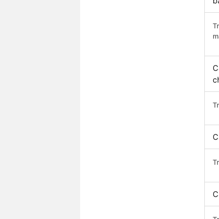
b
T
m
C
c
T
C
T
C