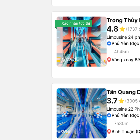
Trọng Thủy 
Xác nhận tức thì
4.8
star
(1737 
Limousine 24 p
Phú Yên (dọc
4h45m
Vòng xoay Bế
Tân Quang 
3.7
star
(3005 
Limousine 22 Ph
Phú Yên (dọc
7h30m
Bình Thuận (