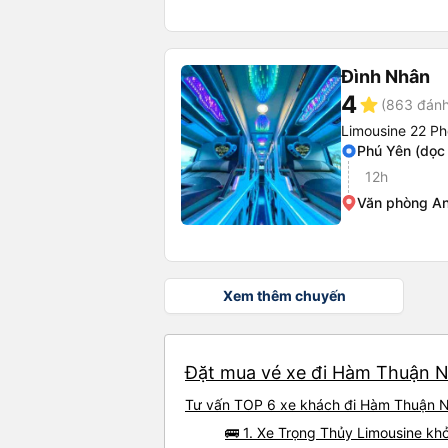
Đình Nhân
4
star
(863 đánh
Limousine 22 P
Phú Yên (dọc
12h
Văn phòng A
Xem thêm chuyến
Đặt mua vé xe đi Hàm Thuận Na
Tư vấn TOP 6 xe khách đi Hàm Thuận Na
🚌 1. Xe Trọng Thủy Limousine khở