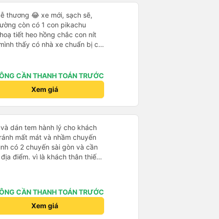
ễ thương 😂 xe mới, sạch sẽ,
iường còn có 1 con pikachu
 hoạ tiết heo hồng chắc con nít
 mình thấy có nhà xe chuẩn bị cả
g bà cụ lên xe còn được nv dẫn
ung là chu đáo ah.
ÔNG CẦN THANH TOÁN TRƯỚC
Xem giá
tránh mất mát và nhầm chuyến
mình có 2 chuyến sài gòn và cần
khách thân thiết
òng và tin tưởng. tuy nhiên rất
n anh chị em nhà xe cùng nhau
iếp
ÔNG CẦN THANH TOÁN TRƯỚC
 nữa thì chắc chắn quy công ty
chọn số 1 quy nhơn. rất cảm
Xem giá
 như chị Thảo đã lắng nghe và