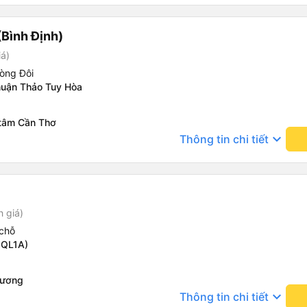
tiếp nhận. " khách hàng thân
thời sinh viên"
Bình Định)
iá)
òng Đôi
uận Thảo Tuy Hòa
 tâm Cần Thơ
keyboard_arrow_down
Thông tin chi tiết
h giá)
chỗ
 QL1A)
Hương
keyboard_arrow_down
Thông tin chi tiết