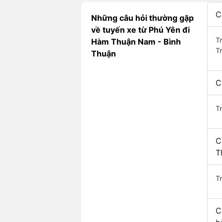
C
Những câu hỏi thường gặp
về tuyến xe từ Phú Yên đi
T
Hàm Thuận Nam - Bình
T
Thuận
C
T
C
T
Tr
C