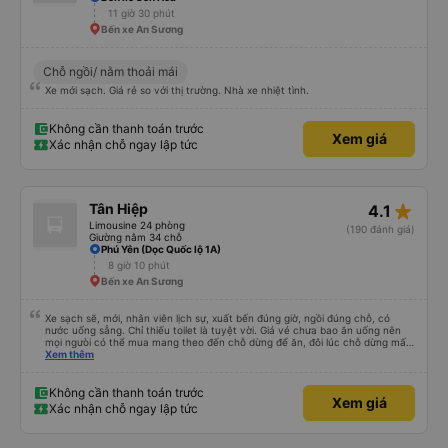
11 giờ 30 phút
Bến xe An Sương
Chỗ ngồi/ nằm thoải mái
Xe mới sạch. Giá rẻ so với thị trường. Nhà xe nhiệt tình.
Không cần thanh toán trước
Xem giá
Xác nhận chỗ ngay lập tức
star_rate
Tân Hiệp
4.1
Limousine 24 phòng
(190 đánh giá)
Giường nằm 34 chỗ
Phú Yên (Dọc Quốc lộ 1A)
8 giờ 10 phút
Bến xe An Sương
Xe sạch sẽ, mới, nhân viên lịch sự, xuất bến đúng giờ, ngồi đúng chỗ, có
nước uống sẵng. Chỉ thiếu toilet là tuyệt vời. Giá vé chưa bao ăn uống nên
mọi ngưòi có thể mua mang theo đến chỗ dừng để ăn, đôi lúc chỗ dừng mấy
món bạn ko thích hoặc giá cả hơi cao! Còn lại nhà xe rất ok, nên đi.
Xem thêm
Không cần thanh toán trước
Xem giá
Xác nhận chỗ ngay lập tức