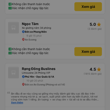
Không cần thanh toán trước
Xem giá
Xác nhận chỗ ngay lập tức
star_rate
Ngọc Tám
5.0
Xe giường nằm 34 phòng
(3 đánh giá)
Bến xe Phong Niên
9 giờ 15 phút
An Sương
Không cần thanh toán trước
Xem giá
Xác nhận chỗ ngay lập tức
star_rate
Rạng Đông Buslines
4.5
Limousine 24 Phòng VIP
(1815 đánh giá)
Phú Yên - Dọc Quốc lộ 1A
10 giờ 20 phút
Bến xe An Sương (Phòng vé số 14)
lần đầu đi xe này cũng sợ giống như mấy đánh giá tiêu cực đã đọc trên
vexere nhưng mà kh ạ. xe sạch, xuất phát sớm hơn dự kiến 8 phút, tới nơi
cũng sớm hơn 1 tiếng. ấn tượng: + xe chạy êm + tài xế và lơ xe đều thân
thiện dễ thương. thật ra cũng kh tiếp xúc nhiều+ lắm nhưng cá nhân mình
Xem thêm
cảm thấy vậy + đồ ăn tối đa dạng, nêm nếm thì tùy người thấy hợp, cá nhân
mình thấy kh hợp lắm nhưng chưa đến mức tệ mình đi chuyến quảng ngãi -