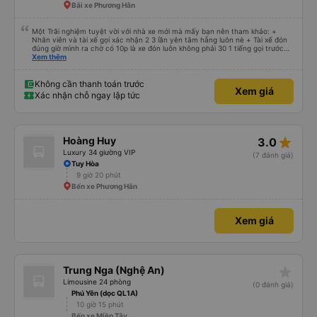
Bãi xe Phương Hân
Một Trãi nghiệm tuyệt vời với nhà xe mới mà mấy bạn nên tham khảo: +
Nhân viên và tài xế gọi xác nhận 2 3 lần yên tâm hẵng luôn nè + Tài xế đón
đúng giờ mình ra chờ có 10p là xe đón luôn không phải 30 1 tiếng gọi trước
đợi cực + Xe mới, xịn, thơm và Đặt biệt là cực kỳ ưng mền gối trên xe luôn
Xem thêm
nha. Bình thường toàn gối da nằm đau cả cổ mà đây gối này nhà xe đổi hết
luôn qua gối dạng lông êm cực. + Giường rộng cực kỳ, có móc treo dép ở
trên không bị vướng chân như các xe khác mình từng đi + Tài xế lơ xe nhiệt
Không cần thanh toán trước
Xem giá
tình hỗ trợ hỏi đón trả cực bao nhiệt tình nhẹ nhàn luôn nha + Trên xe còn
Xác nhận chỗ ngay lập tức
có bánh nước, khăn lạnh. Tới trạm tài xế còn tinh ý chuẩn bị thêm khăn lạnh
ở trạm dừng nữa. 10đ cho sự tinh tế của nhà xe nha.
star_rate
Hoàng Huy
3.0
Luxury 34 giường VIP
(7 đánh giá)
Tuy Hòa
9 giờ 20 phút
Bến xe Phương Hân
Xem giá
star_rate
Trung Nga (Nghệ An)
Limousine 24 phòng
(0 đánh giá)
Phú Yên (dọc QL1A)
10 giờ 15 phút
Bến xe Miền Tây