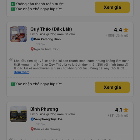
Không cần thanh toán trước
Xem giá
Xác nhận chỗ ngay lập tức
star_rate
Quý Thảo (Đắk Lắk)
4.4
Limousine giường nằm 34 chỗ
(1808 đánh giá)
Bến Xe Sông Hinh
13 giờ
Ngã tư An Sương
Lần đầu tiên đặt vé xe online lại còn thanh toán trước nhưng không làm mình
thất vọng nha! Nhà xe Quý Thảo là xe khách duy nhất (Đối với mình từng đi)
là các tài xế nói chuyện lịch sự chứ không nói tục. Riêng cái này thôi là đã
đánh giá 5 sao rồi. Chú tài xế còn uống pepsi rất dễ thương chứ không có
Xem thêm
hút thuốc phè phè như các xe khác. Đón trả đúng điểm. Được nằm đúng
giường đã đặt. Nói chung 10 điểm.
Xác nhận chỗ ngay lập tức
Xem giá
star_rate
Bình Phương
4.1
Limousine giường nằm 36 chỗ
(331 đánh giá)
Văn phòng Tuy Hòa
12 giờ
Bến xe An Sương