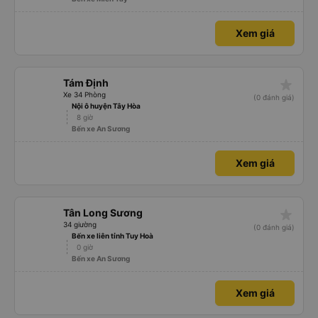
Xem giá
star_rate
Tám Định
Xe 34 Phòng
(0 đánh giá)
Nội ô huyện Tây Hòa
8 giờ
Bến xe An Sương
Xem giá
star_rate
Tân Long Sương
34 giường
(0 đánh giá)
Bến xe liên tỉnh Tuy Hoà
0 giờ
Bến xe An Sương
Xem giá