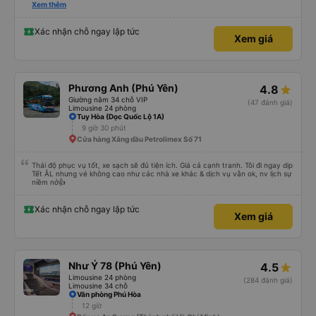
please display the Wi-Fi password clearly inside the cabin for convenience. I
Xem thêm
would definitely ride with them again! -------------- ​ Xe chất lượng tốt và
tài xế lái xe rất an toàn. Để dịch vụ hoàn hảo hơn, tôi góp ý nhà xe nên có
quy định rõ ràng về việc giữ im lặng (tắt âm thanh điện thoại) vào ban đêm
Xác nhận chỗ ngay lập tức
Xem giá
để tránh làm phiền hành khách khác ngủ. Ngoài ra, nhà xe nên dán sẵn mật
khẩu Wi-Fi trong xe để hành khách dễ dàng sử dụng. Tôi vẫn sẽ tiếp tục ủng
hộ nhà xe trong tương lai!
Phương Anh (Phú Yên)
4.8
Giường nằm 34 chỗ VIP
(47 đánh giá)
Limousine 24 phòng
Tuy Hòa (Dọc Quốc Lộ 1A)
9 giờ 30 phút
Cửa hàng Xăng dầu Petrolimex Số 71
Thái độ phục vụ tốt, xe sạch sẽ đủ tiện ích. Giá cả cạnh tranh. Tôi đi ngay dịp
Tết ÂL nhưng vé không cao như các nhà xe khác & dịch vụ vẫn ok, nv lịch sự
niềm nở👍
Xác nhận chỗ ngay lập tức
Xem giá
Như Ý 78 (Phú Yên)
4.5
Limousine 24 phòng
(284 đánh giá)
Limousine 34 chỗ
Văn phòng Phú Hòa
12 giờ