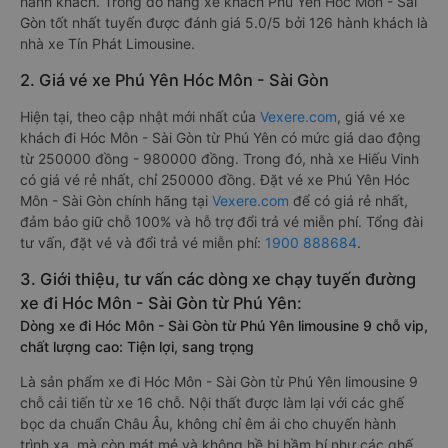
hành khách. Trong đó hãng xe khách Phú Yên Hóc Môn - Sài
Gòn tốt nhất tuyến được đánh giá 5.0/5 bởi 126 hành khách là
nhà xe Tín Phát Limousine.
2. Giá vé xe Phú Yên Hóc Môn - Sài Gòn
Hiện tại, theo cập nhật mới nhất của
Vexere.com
, giá vé xe
khách đi Hóc Môn - Sài Gòn từ Phú Yên có mức giá dao động
từ 250000 đồng - 980000 đồng. Trong đó, nhà xe Hiếu Vinh
có giá vé rẻ nhất, chỉ 250000 đồng. Đặt vé xe Phú Yên Hóc
Môn - Sài Gòn chính hãng tại
Vexere.com
để có giá rẻ nhất,
đảm bảo giữ chỗ 100% và hỗ trợ đổi trả vé miễn phí. Tổng đài
tư vấn, đặt vé và đổi trả vé miễn phí:
1900 888684
.
3. Giới thiệu, tư vấn các dòng xe chạy tuyến đường
xe đi Hóc Môn - Sài Gòn từ Phú Yên:
Dòng xe đi Hóc Môn - Sài Gòn từ Phú Yên limousine 9 chỗ vip,
chất lượng cao: Tiện lợi, sang trọng
Là sản phẩm xe đi Hóc Môn - Sài Gòn từ Phú Yên limousine 9
chỗ cải tiến từ xe 16 chỗ. Nội thất được làm lại với các ghế
bọc da chuẩn Châu Âu, không chỉ êm ái cho chuyến hành
trình xa, mà còn mát mẻ và không hề bị hầm bí như các ghế