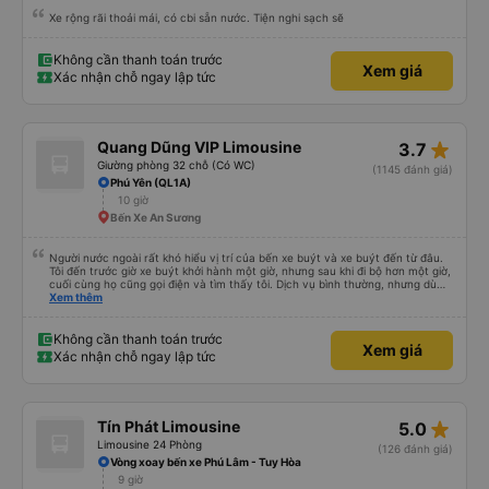
Xe rộng rãi thoải mái, có cbi sẵn nước. Tiện nghi sạch sẽ
Không cần thanh toán trước
Xem giá
Xác nhận chỗ ngay lập tức
star_rate
Quang Dũng VIP Limousine
3.7
Giường phòng 32 chỗ (Có WC)
(1145 đánh giá)
Phú Yên (QL1A)
10 giờ
Bến Xe An Sương
Người nước ngoài rất khó hiểu vị trí của bến xe buýt và xe buýt đến từ đâu.
Tôi đến trước giờ xe buýt khởi hành một giờ, nhưng sau khi đi bộ hơn một giờ,
cuối cùng họ cũng gọi điện và tìm thấy tôi. Dịch vụ bình thường, nhưng dù
sao thì tôi ngủ ngon hơn ở khách sạn vì tôi rất thoải mái. Sẽ tuyệt hơn nếu
Xem thêm
tiếng còi xe bớt to hơn. Nhưng tôi thích nó nên tôi cho điểm tối đa. Cảm ơn
bạn rất nhiều.
Không cần thanh toán trước
Xem giá
Xác nhận chỗ ngay lập tức
star_rate
Tín Phát Limousine
5.0
Limousine 24 Phòng
(126 đánh giá)
Vòng xoay bến xe Phú Lâm - Tuy Hòa
9 giờ