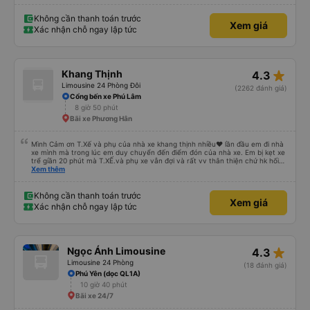
Không cần thanh toán trước
Xem giá
Xác nhận chỗ ngay lập tức
star_rate
Khang Thịnh
4.3
Limousine 24 Phòng Đôi
(2262 đánh giá)
Cổng bến xe Phú Lâm
8 giờ 50 phút
Bãi xe Phương Hân
Mình Cảm ơn T.Xế và phụ của nhà xe khang thịnh nhiều❤️ lần đầu em đi nhà
xe mình mà trong lúc em duy chuyển đến điểm đón của nhà xe. Em bị kẹt xe
trể giần 20 phút mà T.XẾ.và phụ xe vẫn đợi và rất vv thân thiện chứ hk hối
mình như những nhà xe khác. Xe mình đi là loại xe 24p đôi . xe có rèm kéo
Xem thêm
nên mình thấy rất là riêng tư và đầy đầy đủ tiện nghi .xe đi từ sài gòn về quy
nhơn xe dùng tới 3 trạm dùng chân .xe dùng 2 trạm để mn đi wc ở cây xăng
.và 1 trạm. Dùng cho mn ăn ún. Dù 2 trạm dùng ở cây xăng để xe nộp nhiên
Không cần thanh toán trước
Xem giá
liệu và cho mn đi wc nhưng nhà wc của cây xăng nhà xe này dùng rất chi là
Xác nhận chỗ ngay lập tức
sạch sẽ. Hk có mùi khó chiệu như những trạm khác. Mà hình như nhà xe này
chạy ra tới quãng ngãi.và trả khách dọc quốc lộ 1a Nên Rất là tiện cho mn
luôn😍 Mình đi chuyến xe mình hk chê chổ nào đc luôn.xe rất là mới luôn.
T.XẾ chạy rất em hk bị dồng như những xe khác❤️. Chúc nhà xe ngày càng
phát triển mạnh hơn🥰
star_rate
Ngọc Ánh Limousine
4.3
Limousine 24 Phòng
(18 đánh giá)
Phú Yên (dọc QL1A)
10 giờ 40 phút
Bãi xe 24/7