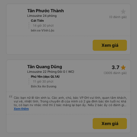
star_rate
Tân Phước Thành
Limousine 24 phòng
(0 đánh giá)
Cát Tiến
14 giờ 30 phút
bến xe Vĩnh Lộc
Xem giá
star_rate
Tân Quang Dũng
3.7
Limousine 22 Phòng Đôi G ( WC)
(3005 đánh giá)
Phú Yên (dọc QL1A)
11 giờ 30 phút
Bến Xe An Sương
Các bạn nữ lễ tân xinh iu. Các anh, chú, bác VP ĐH vui tính, quan tâm khách,
vui vẻ, nhiệt tình. Trong chuyến đi của mình có 2 gia đình bác lớn tuổi nc khá
to, có bạn nv nhắc nhở thì 2 bác mắng lại bạn ấy. Nếu 2 bác ấy có đánh giá
xấu thì mình ngược lại nha. Bạn ấy nhắc nhở rất đúng. 2 bác nói rất to. To
Xem thêm
đến lỗi mình ngủ còn mơ được câu chuyện các bác nói với nhau xuất hiện
trong giấc mơ của mình luôn. Nên nếu bạn ấy bị phản ánh thì đừng trừ lương
bạn ấy nha. Nếu bạn ấy bị trừ thì bảo bạn ấy liên hệ sđt của mình, mình hỗ
Xem giá
trợ ạ. Số mình đuôi 666, chuyến ĐH-NT ngày 16/1. À các bạn nữ lễ tân xinh
iu còn đổi cho mình phòng đơn sang đôi xong còn note là (một mình) yêu
luôn. Nhưng phòng đôi mà nằm một thì mỗi lần xe rẽ 1 cái là ✈️ Ít đi xe khách
nhưng đủ để đánh giá 10/10.