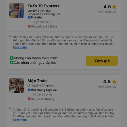
star_rate
Tuấn Tú Express
4.5
Luxury 34 phòng
(1907 đánh giá)
Limousine 24 Phòng Đôi
Phú Yên
9 giờ 30 phút
Văn phòng Bà Điểm
Nhà xe này ấn tượng với mình nhất là bác tài và anh nhân viên phụ xe. Từ
khâu gọi điện đến lúc lên xe đều rát sát sao và chủ động gọi cho mình để
hướng dẫn, giọng nói thân thiện, nhẹ nhàng. Nằm trên xe cũng khá thoải
mái, chăn nệm nước suối đầy đủ. Chuyến xe của mình hầu hết là các cô bác
Xem thêm
lớn tuổi thế nên khi hít thở sẽ thấy có một chút mùi người già Lúc xuống xe,
điểm thả của mình ban đầu dự kiến là Ngã 3 Sợi ( Nha Trang ) và bắt Grab
nhưng các anh hướng dẫn mình xuống ở đây không có ma nào dám chở đâu
Không cần thanh toán trước
Xem giá
( vì đây là địa bàn của thế lực xe ôm ngầm, dân chơi cỏ kẹo ke...) Và thế là
Xác nhận chỗ ngay lập tức
mình được chở xuống Ngã 3 thành , nơi sáng sủa an toàn hơn. Một Chuyến
xe được biết thêm nhiều câu chuyện mới. Cảm ơn nhà xe đã giúp đỡ
star_rate
Mộc Thảo
4.8
Limousine 34 giường
(1999 đánh giá)
Văn phòng Tuy Hoà
10 giờ 50 phút
Bến xe An Sương
Chúng tôi rất hài lòng với chuyến đi 8,5 tiếng ngày hôm qua. Tài xế xe buýt
rất tuyệt vời. Ghế ngồi thoải mái và sạch sẽ, có nước uống và khăn lau tay.
Có điểm dừng ăn uống tuyệt vời. Có nhiều lần dừng nghỉ để đi vệ sinh. Điều
duy nhất tôi muốn đề xuất để cải thiện là cho phép thanh toán bằng thẻ
Xem thêm
nước ngoài khi đặt vé trên ứng dụng.