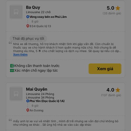
star_rate
Ba Quy
5.0
Limousine 22 chỗ
(33 đánh giá)
Vòng xoay bến xe Phú Lâm
8 giờ
834 Quốc lộ 13
Thái độ phục vụ tốt
Nhà xe dễ thương, hỗ trợ khách nhiệt tình khi gặp vấn đề. Còn chuẩn bị
thuốc say xe cho hành khách tí hon quên mang nữa chứ. Nói chung là dễ
thương xỉu nha, 5 🌟 cho chất lượng và dịch vụ nhee. Sẽ quay lại nếu có dịp
cần 💕
Xem thêm
Không cần thanh toán trước
Xem giá
Xác nhận chỗ ngay lập tức
star_rate
Mai Quyên
4.0
Limousine 24 Phòng
(137 đánh giá)
Limousine 34 Phòng
Phú Yên (Dọc Quốc lộ 1A)
9 giờ
An Sương
mấy anh lơ xe vui vẻ nhiệt tình , mình đi trễ nhưng xe vẫn đợi chứ không bỏ
như những xe khác . Sẽ ủng hộ nhà xe vào các dịp khác