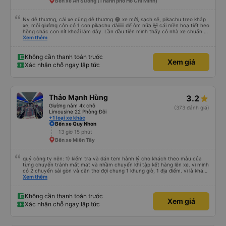
Bến xe An Sương (Thành phố Hồ Chí Minh)
Nv dễ thương, cái xe cũng dễ thương 😂 xe mới, sạch sẽ, pikachu treo khắp
xe, mỗi giường còn có 1 con pikachu dàiiiiii để ôm nữa 🤣 cái mền hoạ tiết heo
hồng chắc con nít khoái lắm đây. Lần đầu tiên mình thấy có nhà xe chuẩn bị
cả bàn chải đánh răng. Có 2 ông bà cụ lên xe còn được nv dẫn tới tận nơi để
Xem thêm
hỗ trợ, nói chung là chu đáo ah.
Không cần thanh toán trước
Xem giá
Xác nhận chỗ ngay lập tức
Thảo Mạnh Hùng
3.2
Giường nằm 4x chỗ
(373 đánh giá)
Limousine 22 Phòng Đôi
+1 loại xe khác
Bến xe Quy Nhơn
13 giờ 15 phút
Bến xe Miền Tây
quý công ty nên: 1) kiểm tra và dán tem hành lý cho khách theo màu của
từng chuyến tránh mất mát và nhầm chuyến khi tập kết hàng lên xe. vì mình
có 2 chuyến sài gòn và cần thơ đợi chung 1 khung giờ, 1 địa điểm. vì là khách
thân thiết của quý công ty nên rất hài lòng và tin tưởng. tuy nhiên rất mong
Xem thêm
muốn đội ngũ nhân viên anh chị em nhà xe cùng nhau cải thiện ngày một
phát triển. 2) đồng nhất về cách giao tiếp và CSKH nhẹ nhàng, chu đáo nữa
thì chắc chắn quy công ty là nhà xe được yêu thích và lựa chọn số 1 quy
Không cần thanh toán trước
Xem giá
nhơn. rất cảm ơn quý anh chị em cty cũng như chị Thảo đã lắng nghe và
Xác nhận chỗ ngay lập tức
tiếp nhận. " khách hàng thân thiết nhiều năm của nhà xe từ thời sinh viên"