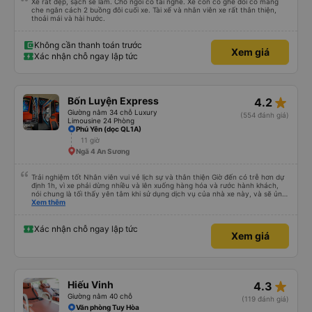
Xe rất đẹp, sạch sẽ lắm. Chỗ ngồi có tai nghe. Xe còn có ghế đôi có màng
che ngăn cách 2 buồng đôi cuối xe. Tài xế và nhân viên xe rất thân thiện,
thoải mái và hài hước.
Không cần thanh toán trước
Xem giá
Xác nhận chỗ ngay lập tức
star_rate
Bốn Luyện Express
4.2
Giường nằm 34 chỗ Luxury
(554 đánh giá)
Limousine 24 Phòng
Phú Yên (dọc QL1A)
11 giờ
Ngã 4 An Sương
Trải nghiệm tốt Nhân viên vui vẻ lịch sự và thân thiện Giờ đến có trễ hơn dự
định 1h, vì xe phải dừng nhiều và lên xuống hàng hóa và rước hành khách,
nói chung là tối thấy yên tâm khi sử dụng dịch vụ của nhà xe này, và sẽ ủng
hộ và giới thiệu cho người thân sử dụng dịch vụ của nhà xe này
Xem thêm
Xác nhận chỗ ngay lập tức
Xem giá
star_rate
Hiếu Vinh
4.3
Giường nằm 40 chỗ
(119 đánh giá)
Văn phòng Tuy Hòa