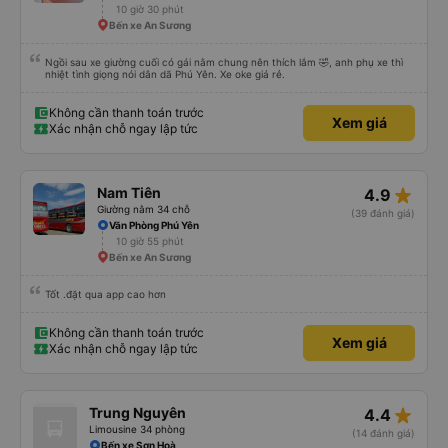
10 giờ 30 phút
Bến xe An Sương
Ngồi sau xe giường cuối có gái nằm chung nên thích lắm 🤣, anh phụ xe thì
nhiệt tình giọng nói dân dã Phú Yên. Xe oke giá rẻ.
Không cần thanh toán trước
Xem giá
Xác nhận chỗ ngay lập tức
star_rate
Nam Tiên
4.9
Giường nằm 34 chỗ
(39 đánh giá)
Văn Phòng Phú Yên
10 giờ 55 phút
Bến xe An Sương
Tốt .đặt qua app cao hơn
Không cần thanh toán trước
Xem giá
Xác nhận chỗ ngay lập tức
star_rate
Trung Nguyên
4.4
Limousine 34 phòng
(14 đánh giá)
Bến xe Sơn Hoà