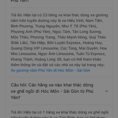
Phú Yên?
Trả lời: Hiện tại có 23 hãng xe khai thác dòng xe giường
nằm trên tuyến đường này là xe Hiếu Vinh, Nam Tiên,
Bình Phương, Trung Nguyên, Như Ý 78 (Phú Yên),
Phương Anh (Phú Yên), Ngọc Tám, Tân Long Sương,
Mộc Thảo, Phương Trang, Thảo Mạnh Hùng, Quý Thảo
(Đắk Lắk), Tân Hiệp, Bốn Luyện Express, Hoàng Huy,
Quang Dũng VIP Limousine, Cúc Tùng, Mai Quyên, Hoa
Nho Limousine, Ngọc Ánh Limousine, Tuấn Tú Express,
Khang Thịnh, Hoàng Long 36, bạn có thể tham khảo
thêm thông tin và đặt vé các nhà xe này tại trang này:
Xe giường nằm Phú Yên đi Hóc Môn - Sài Gòn
Câu hỏi: Các hãng xe nào khai thác dòng
xe ghế ngồi đi Hóc Môn - Sài Gòn từ Phú
Yên?
Trả lời: Hiện tại có 1 hãng xe khai thác dòng xe ghế ngồi
trên tuyến đường này là xe Tám Định, bạn có thể tham