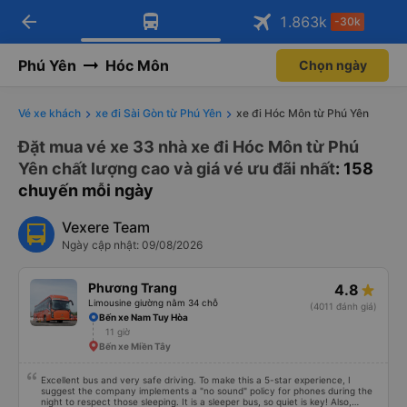
arrow_back
Tải app Vexere ngay!
Tải app Vexere
1.863
k
-30k
Mở app
Mở app
Nhận ưu đãi thành viên độc
-30k/ghế khi đặt vé máy bay qua
quyền
app
Phú Yên
Hóc Môn
Chọn ngày
Vé xe khách
xe đi Sài Gòn từ Phú Yên
xe đi Hóc Môn từ Phú Yên
Đặt mua vé xe 33 nhà xe đi Hóc Môn từ Phú
Yên chất lượng cao và giá vé ưu đãi nhất
: 158
chuyến mỗi ngày
Vexere Team
Ngày cập nhật: 09/08/2026
Phương Trang
4.8
Limousine giường nằm 34 chỗ
(4011 đánh giá)
Bến xe Nam Tuy Hòa
11 giờ
Bến xe Miền Tây
Excellent bus and very safe driving. To make this a 5-star experience, I
suggest the company implements a "no sound" policy for phones during the
night to respect those sleeping. It is a sleeper bus, so quiet is key! Also,