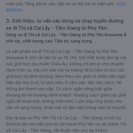
miễn phí. Tổng đài tư vấn, đặt vé và đổi trả vé miễn phí:
1900
888684
.
3. Giới thiệu, tư vấn các dòng xe chạy tuyến đường
xe đi Thị xã Cai Lậy - Tiền Giang từ Phú Yên:
Dòng xe đi Thị xã Cai Lậy - Tiền Giang từ Phú Yên limousine 9
chỗ vip, chất lượng cao: Tiện lợi, sang trọng
Là sản phẩm xe đi Thị xã Cai Lậy - Tiền Giang từ Phú Yên
limousine 9 chỗ cải tiến từ xe 16 chỗ. Nội thất được làm lại với
các ghế bọc da chuẩn Châu Âu, không chỉ êm ái cho chuyến
hành trình xa, mà còn mát mẻ và không hề bị hầm bí như các
ghế bọc da bình thường. Kèm theo các ghế có nhiều tiện nghi
hiện đại như ti-vi, tủ lạnh mini, ổ cắm usb, đèn đọc sách, hệ
thống âm thanh cao cấp. Có vách ngăn riêng biệt giữa
khoang lái và khoang hành khách. Khoảng cách giữa các ghế
ngồi rất thoải mái, không nhồi nhét. Luôn đáp ứng được nhu
cầu về sang trọng, thoải mái và tiện nghi trong việc di chuyển.
Đây là loại xe Phú Yên Thị xã Cai Lậy - Tiền Giang có hỗ trợ
đón/trả tận nơi miễn phí tại nội thành Phú Yên và nội thành Thị
xã Cai Lậy - Tiền Giang, rất thuận tiện cho du khách.