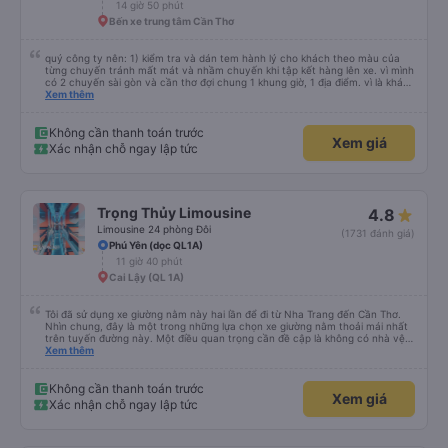
14 giờ 50 phút
Bến xe trung tâm Cần Thơ
quý công ty nên: 1) kiểm tra và dán tem hành lý cho khách theo màu của
từng chuyến tránh mất mát và nhầm chuyến khi tập kết hàng lên xe. vì mình
có 2 chuyến sài gòn và cần thơ đợi chung 1 khung giờ, 1 địa điểm. vì là khách
thân thiết của quý công ty nên rất hài lòng và tin tưởng. tuy nhiên rất mong
Xem thêm
muốn đội ngũ nhân viên anh chị em nhà xe cùng nhau cải thiện ngày một
phát triển. 2) đồng nhất về cách giao tiếp và CSKH nhẹ nhàng, chu đáo nữa
thì chắc chắn quy công ty là nhà xe được yêu thích và lựa chọn số 1 quy
Không cần thanh toán trước
Xem giá
nhơn. rất cảm ơn quý anh chị em cty cũng như chị Thảo đã lắng nghe và
Xác nhận chỗ ngay lập tức
tiếp nhận. " khách hàng thân thiết nhiều năm của nhà xe từ thời sinh viên"
Trọng Thủy Limousine
4.8
Limousine 24 phòng Đôi
(1731 đánh giá)
Phú Yên (dọc QL1A)
11 giờ 40 phút
Cai Lậy (QL 1A)
Tôi đã sử dụng xe giường nằm này hai lần để đi từ Nha Trang đến Cần Thơ.
Nhìn chung, đây là một trong những lựa chọn xe giường nằm thoải mái nhất
trên tuyến đường này. Một điều quan trọng cần đề cập là không có nhà vệ
sinh trên xe, điều này có thể gây khó chịu trên một hành trình dài xuyên
Xem thêm
đêm. Tuy nhiên, khi có các điểm dừng thường xuyên, chuyến đi vẫn khá
thoải mái. Chuyến đi gần đây nhất của tôi (hôm qua) rất tốt. Mặc dù xe bị
chậm khoảng một tiếng, nhưng công ty đã thông báo trước cho tôi, nên tôi
Không cần thanh toán trước
Xem giá
không gặp vấn đề gì. Xe khá thoải mái, có chăn và hai gối, và các tài xế lịch
Xác nhận chỗ ngay lập tức
sự và thân thiện. Có các điểm dừng nghỉ vào khoảng 4:00 sáng và 9:00
sáng, giúp chuyến đi thoải mái hơn nhiều. Tại điểm dừng cuối cùng, họ thậm
chí còn cung cấp bàn chải đánh răng, đó là một cử chỉ rất chu đáo. Trong
chuyến đi trước của tôi vào tuần trước, không có điểm dừng nghỉ đêm nào