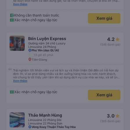
Xe buýt khởi hành và đến đúng giờ, tài xế thân thiện, chuyến đi khá ổn (mặc
dù vẫn hơi xóc, nhưng đó là đặc trưng của Việt Nam ^^), và chỗ ngồi thoải
Xem thêm
mái. Chúng tôi thực sự rất hài lòng.
Không cần thanh toán trước
Xem giá
Xác nhận chỗ ngay lập tức
Bốn Luyện Express
4.2
Giường nằm 34 chỗ Luxury
(546 đánh giá)
Limousine 24 Phòng
Phú Yên (dọc QL1A)
13 giờ 45 phút
Tiền Giang
Trải nghiệm tốt Nhân viên vui vẻ lịch sự và thân thiện Giờ đến có trễ hơn dự
định 1h, vì xe phải dừng nhiều và lên xuống hàng hóa và rước hành khách,
nói chung là tối thấy yên tâm khi sử dụng dịch vụ của nhà xe này, và sẽ ủng
hộ và giới thiệu cho người thân sử dụng dịch vụ của nhà xe này
Xem thêm
Xác nhận chỗ ngay lập tức
Xem giá
Thảo Mạnh Hùng
3.0
Limousine 22 Phòng Đôi
(365 đánh giá)
Limousine 22 Phòng Đơn
Vòng Xoay Thuận Thảo Tuy Hòa