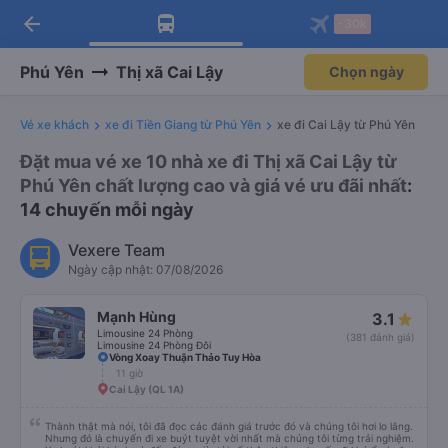
arrow_back
Tải app Vexere ngay!
Tải app Vexere
-30k
Mở app
Mở app
Nhận ưu đãi thành viên độc
-30k/ghế khi đặt vé máy bay qua
quyền
app
Phú Yên
Thị xã Cai Lậy
Chọn ngày
Vé xe khách
xe đi Tiền Giang từ Phú Yên
xe đi Cai Lậy từ Phú Yên
Đặt mua vé xe 10 nhà xe đi Thị xã Cai Lậy từ
Phú Yên chất lượng cao và giá vé ưu đãi nhất
:
14 chuyến mỗi ngày
Vexere Team
Ngày cập nhật: 07/08/2026
Mạnh Hùng
3.1
Limousine 24 Phòng
(381 đánh giá)
Limousine 24 Phòng Đôi
Vòng Xoay Thuận Thảo Tuy Hòa
11 giờ
Cai Lậy (QL 1A)
Thành thật mà nói, tôi đã đọc các đánh giá trước đó và chúng tôi hơi lo lắng.
Nhưng đó là chuyến đi xe buýt tuyệt vời nhất mà chúng tôi từng trải nghiệm.