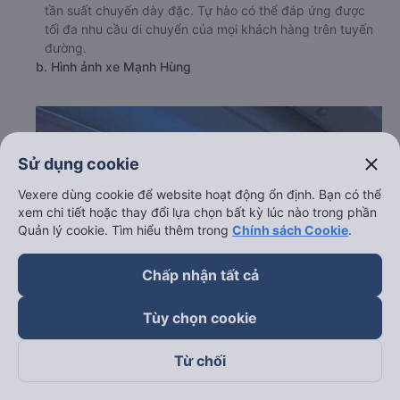
tần suất chuyến dày đặc. Tự hào có thể đáp ứng được
tối đa nhu cầu di chuyển của mọi khách hàng trên tuyến
đường.
b. Hình ảnh xe Mạnh Hùng
close
Sử dụng cookie
Vexere dùng cookie để website hoạt động ổn định. Bạn có thể
xem chi tiết hoặc thay đổi lựa chọn bất kỳ lúc nào trong phần
Quản lý cookie. Tìm hiểu thêm trong
Chính sách Cookie
.
Chấp nhận tất cả
Tùy chọn cookie
Từ chối