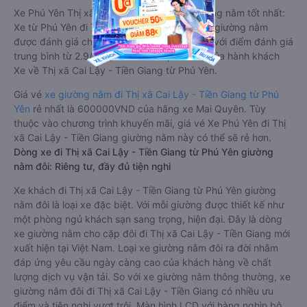
Xe Phú Yên Thị xã Cai Lậy - Tiền Giang giường nằm tốt nhất:
Xe từ Phú Yên đi Thị xã Cai Lậy - Tiền Giang giường nằm
được đánh giá chung chất lượng Trung bình với điểm đánh giá
trung bình từ 2.9/5 dựa trên 1419 phản hồi của hành khách
Xe về Thị xã Cai Lậy - Tiền Giang từ Phú Yên.
Giá vé
xe giường nằm đi Thị xã Cai Lậy - Tiền Giang từ Phú
Yên
rẻ nhất là 600000VND của hãng xe Mai Quyên. Tùy
thuộc vào chương trình khuyến mãi, giá vé Xe Phú Yên đi Thị
xã Cai Lậy - Tiền Giang giường nằm này có thể sẽ rẻ hơn.
Dòng xe đi Thị xã Cai Lậy - Tiền Giang từ Phú Yên giường
nằm đôi: Riêng tư, đầy đủ tiện nghi
Xe khách đi Thị xã Cai Lậy - Tiền Giang từ Phú Yên giường
nằm đôi là loại xe đặc biệt. Với mỗi giường được thiết kế như
một phòng ngủ khách sạn sang trọng, hiện đại. Đây là dòng
xe giường nằm cho cặp đôi đi Thị xã Cai Lậy - Tiền Giang mới
xuất hiện tại Việt Nam. Loại xe giường nằm đôi ra đời nhằm
đáp ứng yêu cầu ngày càng cao của khách hàng về chất
lượng dịch vụ vận tải. So với xe giường nằm thông thường, xe
giường nằm đôi đi Thị xã Cai Lậy - Tiền Giang có nhiều ưu
điểm và tiện nghi vượt trội. Màn hình LCD với hàng nghìn bộ