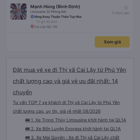
cho đến khoảng 8:00 sáng, điều này khá khó chịu. Có vẻ như lịch trình phụ
star_rate
Mạnh Hùng (Bình Định)
thuộc vào tài xế, và tôi thực sự hy vọng các điểm dừng sẽ được bố trí đều
đặn hơn trong tương lai. Nhìn chung, tôi hài lòng và sẽ tiếp tục sử dụng dịch
Limousine 22 Phòng Đôi
(0 đánh giá)
vụ xe buýt giường nằm của công ty này cho các chuyến công tác, vì đây
Vòng Xoay Thuận Thảo Tuy Hòa
vẫn là một trong những lựa chọn xe buýt giường nằm thoải mái nhất trên
13 giờ 30 phút
tuyến đường này. Tôi thực sự hy vọng rằng trong tương lai các tài xế sẽ
dừng xe thường xuyên theo lịch trình, đặc biệt là vì tôi dự định sẽ đi tuyến
Cai Lậy (QL 1A)
đường này một lần nữa vào tuần tới.
Xem giá
Đặt mua vé xe đi Thị xã Cai Lậy từ Phú Yên
chất lượng cao và giá vé ưu đãi nhất: 14
chuyến
Tư vấn TOP 7 xe khách đi Thị xã Cai Lậy từ Phú Yên
chất lượng cao, uy tín, giá rẻ nhất 08/2026
🚌 1. Xe Trọng Thủy Limousine khởi hành tại QL1A
🚌 2. Xe Bốn Luyện Express khởi hành tại QL1A
🚌 3. Xe Mai Quyên : Xe đi Thị xã Cai Lậy chất