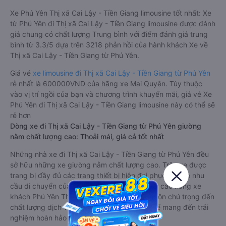
Xe Phú Yên Thị xã Cai Lậy - Tiền Giang limousine tốt nhất: Xe
từ Phú Yên đi Thị xã Cai Lậy - Tiền Giang limousine được đánh
giá chung có chất lượng Trung bình với điểm đánh giá trung
bình từ 3.3/5 dựa trên 3218 phản hồi của hành khách Xe về
Thị xã Cai Lậy - Tiền Giang từ Phú Yên.
Giá vé
xe limousine đi Thị xã Cai Lậy - Tiền Giang từ Phú Yên
rẻ nhất là 600000VND của hãng xe Mai Quyên. Tùy thuộc
vào vị trí ngồi của bạn và chương trình khuyến mãi, giá vé Xe
Phú Yên đi Thị xã Cai Lậy - Tiền Giang limousine này có thể sẽ
rẻ hơn
Dòng xe đi Thị xã Cai Lậy - Tiền Giang từ Phú Yên giường
nằm chất lượng cao: Thoải mái, giá cả tốt nhất
Những nhà xe đi Thị xã Cai Lậy - Tiền Giang từ Phú Yên đều
sở hữu những xe giường nằm chất lượng cao. Trên xe được
trang bị đầy đủ các trang thiết bị hiện đại phục vụ cho nhu
cầu di chuyển của hành khách. Bên cạnh đó, các hãng xe
khách Phú Yên Thị xã Cai Lậy - Tiền Giang luôn chú trọng đến
chất lượng dịch vụ, không ngừng cải thiện để mang đến trải
nghiệm hoàn hảo cho hành khách.