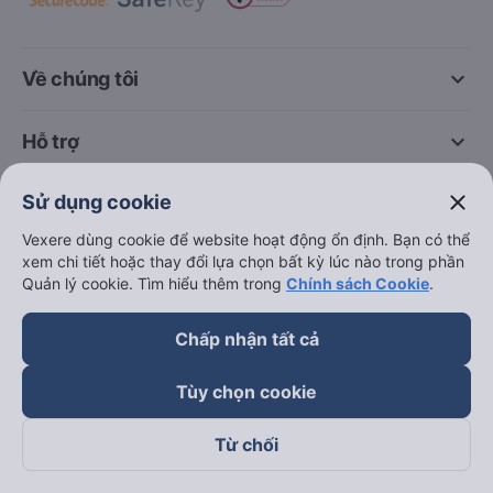
keyboard_arrow_down
Về chúng tôi
keyboard_arrow_down
Hỗ trợ
close
Sử dụng cookie
keyboard_arrow_down
Trở thành đối tác
Vexere dùng cookie để website hoạt động ổn định. Bạn có thể
xem chi tiết hoặc thay đổi lựa chọn bất kỳ lúc nào trong phần
Đối tác thanh toán
Quản lý cookie. Tìm hiểu thêm trong
Chính sách Cookie
.
Chấp nhận tất cả
Tùy chọn cookie
Từ chối