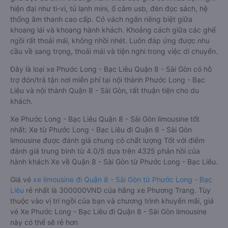
hiện đại như ti-vi, tủ lạnh mini, ổ cắm usb, đèn đọc sách, hệ
thống âm thanh cao cấp. Có vách ngăn riêng biệt giữa
khoang lái và khoang hành khách. Khoảng cách giữa các ghế
ngồi rất thoải mái, không nhồi nhét. Luôn đáp ứng được nhu
cầu về sang trọng, thoải mái và tiện nghi trong việc di chuyển.
Đây là loại xe Phước Long - Bạc Liêu Quận 8 - Sài Gòn có hỗ
trợ đón/trả tận nơi miễn phí tại nội thành Phước Long - Bạc
Liêu và nội thành Quận 8 - Sài Gòn, rất thuận tiện cho du
khách.
Xe Phước Long - Bạc Liêu Quận 8 - Sài Gòn limousine tốt
nhất: Xe từ Phước Long - Bạc Liêu đi Quận 8 - Sài Gòn
limousine được đánh giá chung có chất lượng Tốt với điểm
đánh giá trung bình từ 4.0/5 dựa trên 4325 phản hồi của
hành khách Xe về Quận 8 - Sài Gòn từ Phước Long - Bạc Liêu.
Giá vé
xe limousine đi Quận 8 - Sài Gòn từ Phước Long - Bạc
Liêu
rẻ nhất là 300000VND của hãng xe Phương Trang. Tùy
thuộc vào vị trí ngồi của bạn và chương trình khuyến mãi, giá
vé Xe Phước Long - Bạc Liêu đi Quận 8 - Sài Gòn limousine
này có thể sẽ rẻ hơn