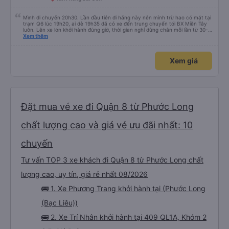
Mình đi chuyến 20h30. Lần đầu tiên đi hãng này nên mình trừ hao có mặt tại
trạm Q6 lúc 19h20, ai dè 19h35 đã có xe đến trung chuyển tới BX Miền Tây
luôn. Lên xe lớn khởi hành đúng giờ, thời gian nghỉ dừng chân mỗi lần từ 30-
45 phút. Đến trạm Giá Rai thì có xe trung chuyển chờ sẵn chở đến nơi.
Xem thêm
Chuyến đi này không có đón khách dọc đường nên xe thoải mái.
Xem giá
Đặt mua vé xe đi Quận 8 từ Phước Long
chất lượng cao và giá vé ưu đãi nhất: 10
chuyến
Tư vấn TOP 3 xe khách đi Quận 8 từ Phước Long chất
lượng cao, uy tín, giá rẻ nhất 08/2026
🚌 1. Xe Phương Trang khởi hành tại (Phước Long
(Bạc Liêu))
🚌 2. Xe Trí Nhân khởi hành tại 409 QL1A, Khóm 2