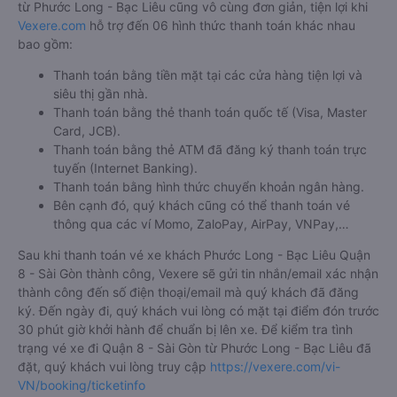
từ Phước Long - Bạc Liêu cũng vô cùng đơn giản, tiện lợi khi
Vexere.com
hỗ trợ đến 06 hình thức thanh toán khác nhau
bao gồm:
Thanh toán bằng tiền mặt tại các cửa hàng tiện lợi và
siêu thị gần nhà.
Thanh toán bằng thẻ thanh toán quốc tế (Visa, Master
Card, JCB).
Thanh toán bằng thẻ ATM đã đăng ký thanh toán trực
tuyến (Internet Banking).
Thanh toán bằng hình thức chuyển khoản ngân hàng.
Bên cạnh đó, quý khách cũng có thể thanh toán vé
thông qua các ví Momo, ZaloPay, AirPay, VNPay,…
Sau khi thanh toán vé xe khách Phước Long - Bạc Liêu Quận
8 - Sài Gòn thành công, Vexere sẽ gửi tin nhắn/email xác nhận
thành công đến số điện thoại/email mà quý khách đã đăng
ký. Đến ngày đi, quý khách vui lòng có mặt tại điểm đón trước
30 phút giờ khởi hành để chuẩn bị lên xe. Để kiểm tra tình
trạng vé xe đi Quận 8 - Sài Gòn từ Phước Long - Bạc Liêu đã
đặt, quý khách vui lòng truy cập
https://vexere.com/vi-
VN/booking/ticketinfo