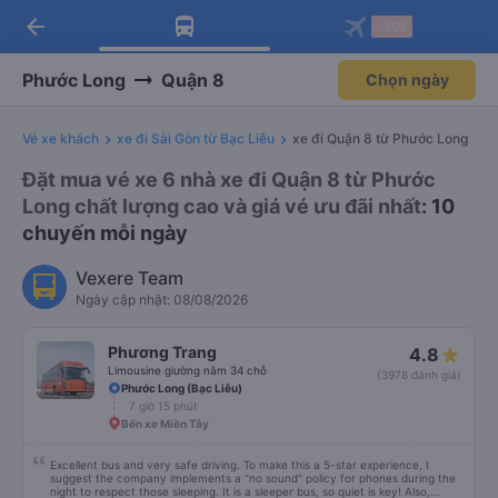
arrow_back
Tải app Vexere ngay!
Tải app Vexere
-30k
Mở app
Mở app
Nhận ưu đãi thành viên độc
-30k/ghế khi đặt vé máy bay qua
quyền
app
Phước Long
Quận 8
Chọn ngày
Vé xe khách
xe đi Sài Gòn từ Bạc Liêu
xe đi Quận 8 từ Phước Long
Đặt mua vé xe 6 nhà xe đi Quận 8 từ Phước
Long chất lượng cao và giá vé ưu đãi nhất
: 10
chuyến mỗi ngày
Vexere Team
Ngày cập nhật: 08/08/2026
Phương Trang
4.8
Limousine giường nằm 34 chỗ
(3978 đánh giá)
Phước Long (Bạc Liêu)
7 giờ 15 phút
Bến xe Miền Tây
Excellent bus and very safe driving. To make this a 5-star experience, I
suggest the company implements a "no sound" policy for phones during the
night to respect those sleeping. It is a sleeper bus, so quiet is key! Also,