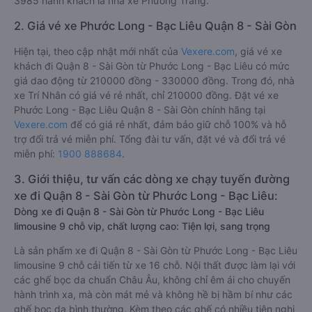
3985 hành khách là nhà xe Phương Trang.
2. Giá vé xe Phước Long - Bạc Liêu Quận 8 - Sài Gòn
Hiện tại, theo cập nhật mới nhất của
Vexere.com
, giá vé xe
khách đi Quận 8 - Sài Gòn từ Phước Long - Bạc Liêu có mức
giá dao động từ 210000 đồng - 330000 đồng. Trong đó, nhà
xe Trí Nhân có giá vé rẻ nhất, chỉ 210000 đồng. Đặt vé xe
Phước Long - Bạc Liêu Quận 8 - Sài Gòn chính hãng tại
Vexere.com
để có giá rẻ nhất, đảm bảo giữ chỗ 100% và hỗ
trợ đổi trả vé miễn phí. Tổng đài tư vấn, đặt vé và đổi trả vé
miễn phí:
1900 888684
.
3. Giới thiệu, tư vấn các dòng xe chạy tuyến đường
xe đi Quận 8 - Sài Gòn từ Phước Long - Bạc Liêu:
Dòng xe đi Quận 8 - Sài Gòn từ Phước Long - Bạc Liêu
limousine 9 chỗ vip, chất lượng cao: Tiện lợi, sang trọng
Là sản phẩm xe đi Quận 8 - Sài Gòn từ Phước Long - Bạc Liêu
limousine 9 chỗ cải tiến từ xe 16 chỗ. Nội thất được làm lại với
các ghế bọc da chuẩn Châu Âu, không chỉ êm ái cho chuyến
hành trình xa, mà còn mát mẻ và không hề bị hầm bí như các
ghế bọc da bình thường. Kèm theo các ghế có nhiều tiện nghi