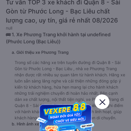
Tư vấn TOP 3 xe khách đi Quận 8 - Sài
Gòn từ Phước Long - Bạc Liêu chất
lượng cao, uy tín, giá rẻ nhất 08/2026
null
🚌 1. Xe Phương Trang khởi hành tại undefined
(Phước Long (Bạc Liêu))
a. Giới thiệu xe Phương Trang
Trong số các hãng xe trên tuyến đường đi Quận 8 - Sài
Gòn từ Phước Long - Bạc Liêu , nhà xe Phương Trang
nhận được rất nhiều sự quan tâm từ hành khách. Hãng xe
luôn sẵn sàng lắng nghe và cải thiện những đóng góp ý
kiến từ khách hàng, hứa hẹn mang lại cho hành khách
những trải nghiệm chuyến đi hoàn hảo nhất. Bên cạnh
dàn xe chất lượng, nội thất tiện nghi, xe Phương Trang đi
Quận 8 - Sài Gòn từ Phước Long - Bạc Liêu còn ghi điểm
với hành khách bởi dịch vụ đón/trả khách linh hoạt, giúp
khách hàng tiết kiệm được tối đa thời gian di chuyển.
b. Hình ảnh xe Phương Trang