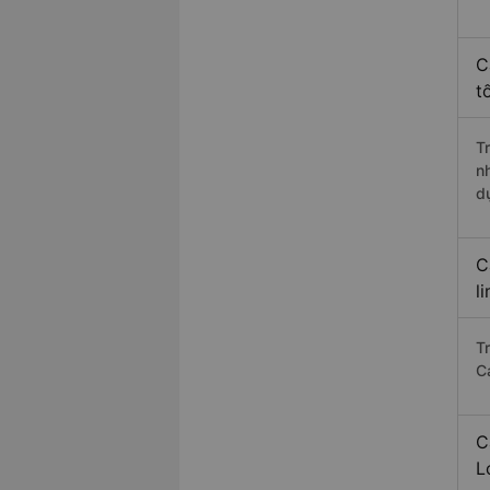
C
t
T
n
d
C
l
T
C
C
L