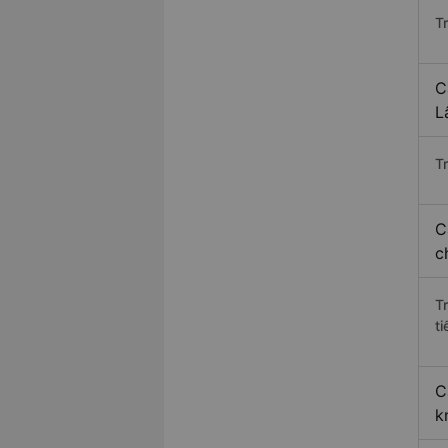
T
C
L
Tr
C
c
T
ti
C
k