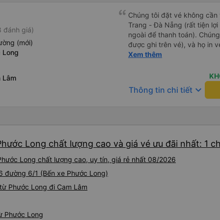
Chúng tôi đặt vé không cần
Trang - Đà Nẵng (rất tiện lợ
 đánh giá)
ngoài để thanh toán). Chúng
ường (mới)
được ghi trên vé), và họ in 
c Long
tôi cũng quyết định mua vé ch
Xem thêm
vé trên ứng dụng cũng giống
buýt nhỏ đến điểm hẹn, sau
KH
m Lâm
Tôi khuyên bạn nên mang th
keyboard_arrow_down
Thông tin chi tiết
mỏng, vì thỉnh thoảng trời kh
nhưng vẫn có sẵn. Cổng USB
tốt, và có giấy vệ sinh. Mọi 
từ Đà Nẵng (bến xe Đà Nẵng,
loại xe buýt khác với ba hàng
hước Long chất lượng cao và giá vé ưu đãi nhất: 1 c
nhưng vẫn khá thoải mái và 
đi 8-10 tiếng ngồi một chỗ.
ước Long chất lượng cao, uy tín, giá rẻ nhất 08/2026
Trang và sau đó được đưa đ
cũng vận chuyển hàng hóa tr
 56 đường 6/1 (Bến xe Phước Long)
sẽ có những điểm dừng chân
 từ Phước Long đi Cam Lâm
công ty này và đặt chỗ ngồi
từ Phước Long