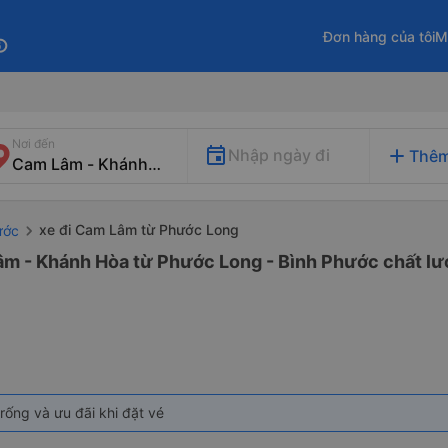
Đơn hàng của tôi
M
fo
Nơi đến
add
Nhập ngày đi
Thêm
xe đi Cam Lâm từ Phước Long
ước
âm - Khánh Hòa từ Phước Long - Bình Phước chất lượ
rống và ưu đãi khi đặt vé