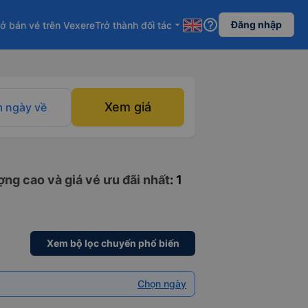
help_outline
Đăng nhập
ở bán vé trên Vexere
Trở thành đối tác
arrow_drop_down
Xem giá
 ngày về
ng cao và giá vé ưu đãi nhất
: 1
Xem bộ lọc chuyến phổ biến
Chọn ngày