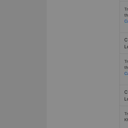
T
t
C
C
L
T
t
C
C
L
T
K