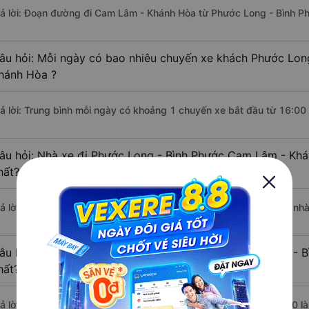
rả lời: Đoạn đường đi Cam Lâm - Khánh Hòa từ Phước Long - Bình P
âu hỏi: Mỗi ngày có bao nhiêu chuyến xe khách Phước Lon
hánh Hòa ?
rả lời: Trung bình mỗi ngày có khoảng 1 chuyến xe bắt đầu từ 16:00
âu hỏi: Nhà xe đi Phước Long - Bình Phước Cam Lâm - Kh
hất?
rả lời: Chuyến xe có giờ xuất phát sớm nhất vào lúc 16:00 là của nh
âu hỏi: Nhà xe đi Cam Lâm - Khánh Hòa từ Phước Long - B
hất?
rả lời: Chuyến xe có giờ xuất phát trễ (muộn) nhất là vào lúc 16:00 l