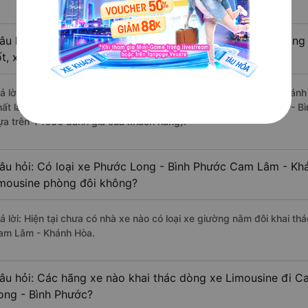
âu hỏi: Review xe đi Cam Lâm - Khánh Hòa từ Phước Long 
ốt, xuất sắc, cao cấp nhất?
rả lời: Những hãng xe đi Phước Long - Bình Phước Cam Lâm - Khánh 
hất là nhà xe Liên Hưng đi Cam Lâm - Khánh Hòa từ Phước Long - Bì
ựa trên 14636 đánh giá của khách hàng).
âu hỏi: Có loại xe Phước Long - Bình Phước Cam Lâm - Kh
imousine phòng đôi không?
rả lời: Hiện tại chưa có nhà xe nào có loại xe giường nằm đôi khai t
am Lâm - Khánh Hòa.
âu hỏi: Các hãng xe nào khai thác dòng xe Limousine đi 
ong - Bình Phước?