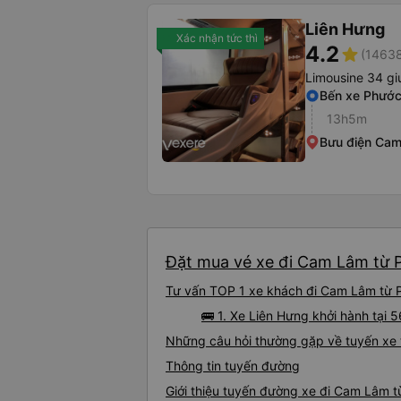
Liên Hưng
Xác nhận tức thì
4.2
star
(14638
Limousine 34 gi
Bến xe Phướ
13h5m
Bưu điện Ca
Đặt mua vé xe đi Cam Lâm từ P
Tư vấn TOP 1 xe khách đi Cam Lâm từ Ph
🚌 1. Xe Liên Hưng khởi hành tại
Những câu hỏi thường gặp về tuyến xe
Thông tin tuyến đường
Giới thiệu tuyến đường xe đi Cam Lâm 