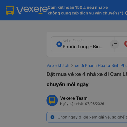
Cam kết hoàn 150% nếu nhà xe

không cung cấp dịch vụ vận chuyển (*)
in
Nơi xuất phát
import_export
Vé xe khách
xe đi Khánh Hòa từ Bình Ph
Đặt mua vé xe 4 nhà xe đi Cam L
chuyến mỗi ngày
Vexere Team
Ngày cập nhật: 07/08/2026
Chọn ngày đi để xem giá vé, số ghế t
info