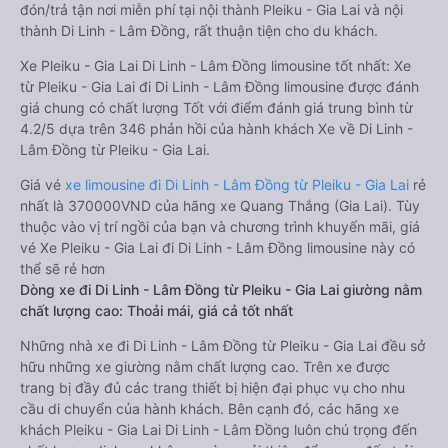
đón/trả tận nơi miễn phí tại nội thành Pleiku - Gia Lai và nội
thành Di Linh - Lâm Đồng, rất thuận tiện cho du khách.
Xe Pleiku - Gia Lai Di Linh - Lâm Đồng limousine tốt nhất: Xe
từ Pleiku - Gia Lai đi Di Linh - Lâm Đồng limousine được đánh
giá chung có chất lượng Tốt với điểm đánh giá trung bình từ
4.2/5 dựa trên 346 phản hồi của hành khách Xe về Di Linh -
Lâm Đồng từ Pleiku - Gia Lai.
Giá vé
xe limousine đi Di Linh - Lâm Đồng từ Pleiku - Gia Lai
rẻ
nhất là 370000VND của hãng xe Quang Thắng (Gia Lai). Tùy
thuộc vào vị trí ngồi của bạn và chương trình khuyến mãi, giá
vé Xe Pleiku - Gia Lai đi Di Linh - Lâm Đồng limousine này có
thể sẽ rẻ hơn
Dòng xe đi Di Linh - Lâm Đồng từ Pleiku - Gia Lai giường nằm
chất lượng cao: Thoải mái, giá cả tốt nhất
Những nhà xe đi Di Linh - Lâm Đồng từ Pleiku - Gia Lai đều sở
hữu những xe giường nằm chất lượng cao. Trên xe được
trang bị đầy đủ các trang thiết bị hiện đại phục vụ cho nhu
cầu di chuyển của hành khách. Bên cạnh đó, các hãng xe
khách Pleiku - Gia Lai Di Linh - Lâm Đồng luôn chú trọng đến