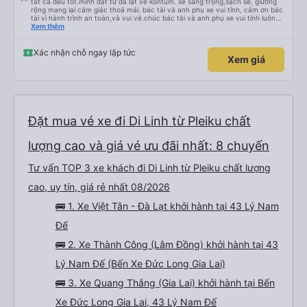
tất cả đều tốt.mình đặt từ đà lạt về kontum. xe sang trọng,sạch sẽ, giường
rộng mang lại cảm giác thoả mái. bác tài và anh phụ xe vui tính, cảm ơn bác
tài vì hành trình an toàn,và vui vẻ.chúc bác tài và anh phụ xe vui tính luôn
vui vẻ,mạnh khoẻ.
Xem thêm
Xác nhận chỗ ngay lập tức
Xem giá
Đặt mua vé xe đi Di Linh từ Pleiku chất
lượng cao và giá vé ưu đãi nhất: 8 chuyến
Tư vấn TOP 3 xe khách đi Di Linh từ Pleiku chất lượng
cao, uy tín, giá rẻ nhất 08/2026
🚌 1. Xe Việt Tân - Đà Lạt khởi hành tại 43 Lý Nam
Đế
🚌 2. Xe Thành Công (Lâm Đồng) khởi hành tại 43
Lý Nam Đế (Bến Xe Đức Long Gia Lai)
🚌 3. Xe Quang Thắng (Gia Lai) khởi hành tại Bến
Xe Đức Long Gia Lai, 43 Lý Nam Đế