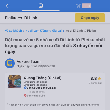
arrow_back
-30k
Pleiku
Di Linh
Chọn ngày
Vé xe khách
xe đi Lâm Đồng từ Gia Lai
xe đi Di Linh từ Pleiku
Đặt mua vé xe 6 nhà xe đi Di Linh từ Pleiku chất
lượng cao và giá vé ưu đãi nhất
: 8 chuyến mỗi
ngày
Vexere Team
Ngày cập nhật: 08/08/2026
Quang Thắng (Gia Lai)
3.8
Limousine 34 phòng
(9 đánh giá)
Limousine 31 phòng
Bến Xe Đức Long Gia Lai
11 giờ 15 phút
Bến xe Bảo Lộc
Nhân viên thân thiện, lịch sự và nhiệt tình giúp đỡ, chuyến đi nhanh chóng.