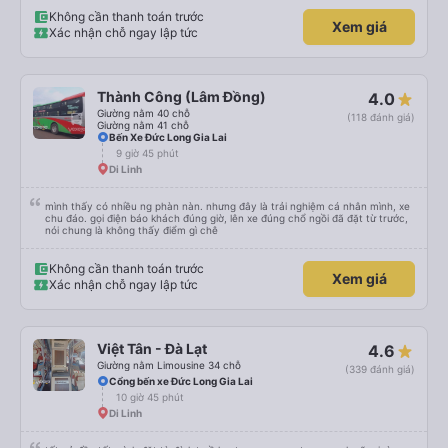
Không cần thanh toán trước
Xem giá
Xác nhận chỗ ngay lập tức
Thành Công (Lâm Đồng)
4.0
Giường nằm 40 chỗ
(118 đánh giá)
Giường nằm 41 chỗ
Bến Xe Đức Long Gia Lai
9 giờ 45 phút
Di Linh
mình thấy có nhiều ng phàn nàn. nhưng đây là trải nghiệm cá nhân mình, xe
chu đáo. gọi điện báo khách đúng giờ, lên xe đúng chổ ngồi đã đặt từ trước,
nói chung là không thấy điểm gì chê
Không cần thanh toán trước
Xem giá
Xác nhận chỗ ngay lập tức
Việt Tân - Đà Lạt
4.6
Giường nằm Limousine 34 chỗ
(339 đánh giá)
Cổng bến xe Đức Long Gia Lai
10 giờ 45 phút
Di Linh