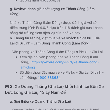
giường nằm 450000đ/vé
g. Review, đánh giá chất lượng xe Thành Công (Lâm
Đồng)
Nhà xe Thành Công (Lâm Đồng) được đánh giá với số
điểm trung bình là 4.0/5 dựa trên 118 đánh giá của khách
hàng đã trải nghiệm dịch vụ của nhà xe này.
h. Thông tin liên hệ, đặt mua vé xe khách từ Pleiku - Gia
Lai đi Di Linh - Lâm Đồng Thành Công (Lâm Đồng)
Văn phòng xe Thành Công (Lâm Đồng) ở Pleiku - Gia Lai:
Xem địa chỉ văn phòng nhà xe Thành Công (Lâm
Đồng):
https://vexere.com/vi-VN/xe-thanh-cong-
lam-dong
Số điện thoại đặt mua vé xe Pleiku - Gia Lai Di Linh -
Lâm Đồng:
1900 888684
🚌 3. Xe Quang Thắng (Gia Lai) khởi hành tại Bến Xe
Đức Long Gia Lai, 43 Lý Nam Đế
a. Giới thiệu xe Quang Thắng (Gia Lai)
Quang Thắng (Gia Lai) từ lâu đã gây ấn tượng với khá