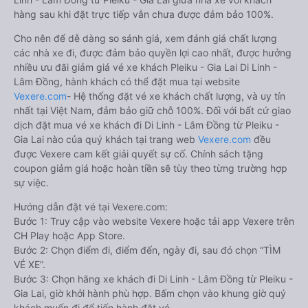
hàng sau khi đặt trực tiếp vẫn chưa được đảm bảo 100%.
Cho nên để dễ dàng so sánh giá, xem đánh giá chất lượng
các nhà xe đi, được đảm bảo quyền lợi cao nhất, được hưởng
nhiều ưu đãi giảm giá vé xe khách Pleiku - Gia Lai Di Linh -
Lâm Đồng, hành khách có thể đặt mua tại website
Vexere.com
- Hệ thống đặt vé xe khách chất lượng, và uy tín
nhất tại Việt Nam, đảm bảo giữ chỗ 100%. Đối với bất cứ giao
dịch đặt mua vé xe khách đi Di Linh - Lâm Đồng từ Pleiku -
Gia Lai nào của quý khách tại trang web
Vexere.com
đều
được Vexere cam kết giải quyết sự cố. Chính sách tặng
coupon giảm giá hoặc hoàn tiền sẽ tùy theo từng trường hợp
sự việc.
Hướng dẫn đặt vé tại Vexere.com:
Bước 1: Truy cập vào website Vexere hoặc tải app Vexere trên
CH Play hoặc App Store.
Bước 2: Chọn điểm đi, điểm đến, ngày đi, sau đó chọn “TÌM
VÉ XE”.
Bước 3: Chọn hãng xe khách đi Di Linh - Lâm Đồng từ Pleiku -
Gia Lai, giờ khởi hành phù hợp. Bấm chọn vào khung giờ quý
khách muốn đi để tiến hành đặt vé.