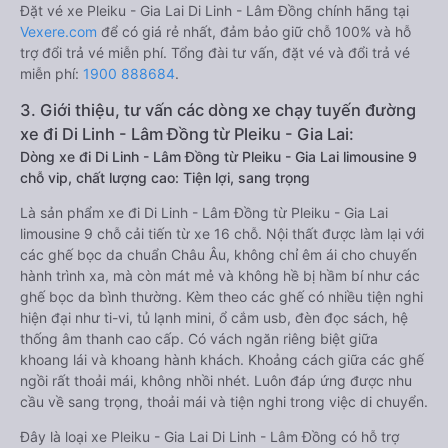
Đặt vé xe Pleiku - Gia Lai Di Linh - Lâm Đồng chính hãng tại
Vexere.com
để có giá rẻ nhất, đảm bảo giữ chỗ 100% và hỗ
trợ đổi trả vé miễn phí. Tổng đài tư vấn, đặt vé và đổi trả vé
miễn phí:
1900 888684
.
3. Giới thiệu, tư vấn các dòng xe chạy tuyến đường
xe đi Di Linh - Lâm Đồng từ Pleiku - Gia Lai:
Dòng xe đi Di Linh - Lâm Đồng từ Pleiku - Gia Lai limousine 9
chỗ vip, chất lượng cao: Tiện lợi, sang trọng
Là sản phẩm xe đi Di Linh - Lâm Đồng từ Pleiku - Gia Lai
limousine 9 chỗ cải tiến từ xe 16 chỗ. Nội thất được làm lại với
các ghế bọc da chuẩn Châu Âu, không chỉ êm ái cho chuyến
hành trình xa, mà còn mát mẻ và không hề bị hầm bí như các
ghế bọc da bình thường. Kèm theo các ghế có nhiều tiện nghi
hiện đại như ti-vi, tủ lạnh mini, ổ cắm usb, đèn đọc sách, hệ
thống âm thanh cao cấp. Có vách ngăn riêng biệt giữa
khoang lái và khoang hành khách. Khoảng cách giữa các ghế
ngồi rất thoải mái, không nhồi nhét. Luôn đáp ứng được nhu
cầu về sang trọng, thoải mái và tiện nghi trong việc di chuyển.
Đây là loại xe Pleiku - Gia Lai Di Linh - Lâm Đồng có hỗ trợ