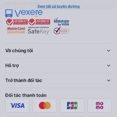
Hải Phòng đi Hà Nội
Xem tất cả tuyến đường
keyboard_arrow_down
Về chúng tôi
keyboard_arrow_down
Hỗ trợ
keyboard_arrow_down
Trở thành đối tác
Đối tác thanh toán