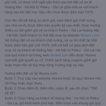
giữ chỗ, có được chỗ ngồi yêu thích sau khi đặt vé xe đi
Hoàng Mai - Hà Nội từ Pleiku - Gia Lai giữa nhà xe với khách
hàng sau khi đặt trực tiếp vẫn chưa được đảm bảo 100%.
Cho nên để dễ dàng so sánh giá, xem đánh giá chất lượng
các nhà xe đi, được đảm bảo quyền lợi cao nhất, được hưởng
nhiều ưu đãi giảm giá vé xe khách Pleiku - Gia Lai Hoàng Mai
- Hà Nội, hành khách có thể đặt mua tại website
Vexere.com
-
Hệ thống đặt vé xe khách chất lượng, và uy tín nhất tại Việt
Nam, đảm bảo giữ chỗ 100%. Đối với bất cứ giao dịch đặt
mua vé xe khách đi Hoàng Mai - Hà Nội từ Pleiku - Gia Lai nào
của quý khách tại trang web
Vexere.com
đều được Vexere
cam kết giải quyết sự cố. Chính sách tặng coupon giảm giá
hoặc hoàn tiền sẽ tùy theo từng trường hợp sự việc.
Hướng dẫn đặt vé tại Vexere.com:
Bước 1: Truy cập vào website Vexere hoặc tải app Vexere trên
CH Play hoặc App Store.
Bước 2: Chọn điểm đi, điểm đến, ngày đi, sau đó chọn “TÌM
VÉ XE”.
Bước 3: Chọn hãng xe khách đi Hoàng Mai - Hà Nội từ Pleiku
- Gia Lai, giờ khởi hành phù hợp. Bấm chọn vào khung giờ quý