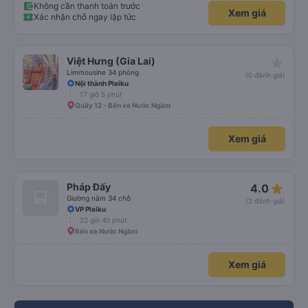
Không cần thanh toán trước
Xem giá
Xác nhận chỗ ngay lập tức
star_rate
Việt Hưng (Gia Lai)
Limmousine 34 phòng
(0 đánh giá)
Nội thành Pleiku
17 giờ 5 phút
Quầy 12 - Bến xe Nước Ngầm
Xem giá
star_rate
Pháp Đấy
4.0
Giường nằm 34 chỗ
(2 đánh giá)
VP Pleiku
22 giờ 40 phút
Bến xe Nước Ngầm
Xem giá