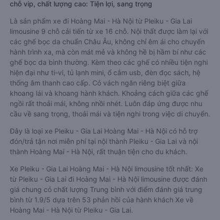
chỗ vip, chất lượng cao: Tiện lợi, sang trọng
Là sản phẩm xe đi Hoàng Mai - Hà Nội từ Pleiku - Gia Lai
limousine 9 chỗ cải tiến từ xe 16 chỗ. Nội thất được làm lại với
các ghế bọc da chuẩn Châu Âu, không chỉ êm ái cho chuyến
hành trình xa, mà còn mát mẻ và không hề bị hầm bí như các
ghế bọc da bình thường. Kèm theo các ghế có nhiều tiện nghi
hiện đại như ti-vi, tủ lạnh mini, ổ cắm usb, đèn đọc sách, hệ
thống âm thanh cao cấp. Có vách ngăn riêng biệt giữa
khoang lái và khoang hành khách. Khoảng cách giữa các ghế
ngồi rất thoải mái, không nhồi nhét. Luôn đáp ứng được nhu
cầu về sang trọng, thoải mái và tiện nghi trong việc di chuyển.
Đây là loại xe Pleiku - Gia Lai Hoàng Mai - Hà Nội có hỗ trợ
đón/trả tận nơi miễn phí tại nội thành Pleiku - Gia Lai và nội
thành Hoàng Mai - Hà Nội, rất thuận tiện cho du khách.
Xe Pleiku - Gia Lai Hoàng Mai - Hà Nội limousine tốt nhất: Xe
từ Pleiku - Gia Lai đi Hoàng Mai - Hà Nội limousine được đánh
giá chung có chất lượng Trung bình với điểm đánh giá trung
bình từ 1.9/5 dựa trên 53 phản hồi của hành khách Xe về
Hoàng Mai - Hà Nội từ Pleiku - Gia Lai.