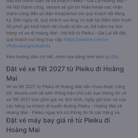
Sau khi thanh toán vé xe khách Pleiku - Gia Lai Hoàng Mai -
Hà Nội thành công, Vexere sẽ gửi tin nhắn/email xác nhận
thành công đến số điện thoại/email mà quý khách đã đăng
ký. Đến ngày đi, quý khách vui lòng có mặt tại điểm đón trước
30 phút giờ khởi hành để chuẩn bị lên xe. Để kiểm tra tình
trạng vé xe đi Hoàng Mai - Hà Nội từ Pleiku - Gia Lai đã đặt,
quý khách vui lòng truy cập
https://vexere.com/vi-
VN/booking/ticketinfo
Xem hướng dẫn chi tiết, minh họa bằng hình ảnh
tại đây.
Đặt vé xe Tết 2027 từ Pleiku đi Hoàng
Mai
Vé xe tết 2027 từ Pleiku đi Hoàng Mai vẫn chưa được công
bố. Vexere.com sẽ sớm thông báo cho các bạn thông tin vé
xe Tết 2027 bao gồm giá vé, lịch trình, ngày giờ bán vé của
các hãng xe khách đi tuyến đường Pleiku - Hoàng Mai và
Hoàng Mai - Pleiku ngay khi có thông tin từ các hãng xe.
Đặt vé máy bay giá rẻ từ Pleiku đi
Hoàng Mai