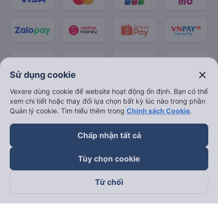
close
Sử dụng cookie
Vexere dùng cookie để website hoạt động ổn định. Bạn có thể
xem chi tiết hoặc thay đổi lựa chọn bất kỳ lúc nào trong phần
Quản lý cookie. Tìm hiểu thêm trong
Chính sách Cookie
.
Chấp nhận tất cả
Tùy chọn cookie
Từ chối
Theo dõi chúng tôi trên
Facebook
Tiktok
Youtube