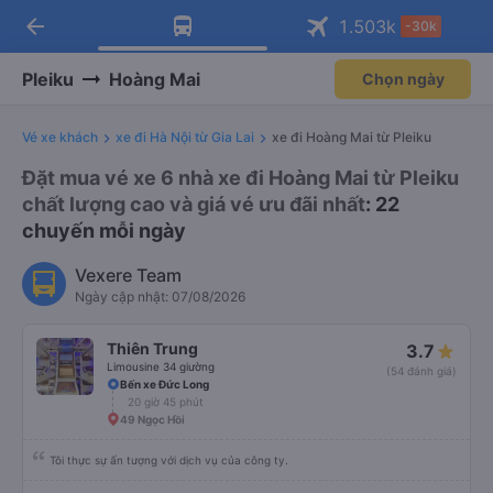
arrow_back
Tải app Vexere ngay!
Tải app Vexere
1.503
k
-30k
Mở app
Mở app
Nhận ưu đãi thành viên độc
-30k/ghế khi đặt vé máy bay qua
quyền
app
Pleiku
Hoàng Mai
Chọn ngày
Vé xe khách
xe đi Hà Nội từ Gia Lai
xe đi Hoàng Mai từ Pleiku
Đặt mua vé xe 6 nhà xe đi Hoàng Mai từ Pleiku
chất lượng cao và giá vé ưu đãi nhất
: 22
chuyến mỗi ngày
Vexere Team
Ngày cập nhật: 07/08/2026
Thiên Trung
3.7
Limousine 34 giường
(54 đánh giá)
Bến xe Đức Long
20 giờ 45 phút
49 Ngọc Hồi
Tôi thực sự ấn tượng với dịch vụ của công ty.