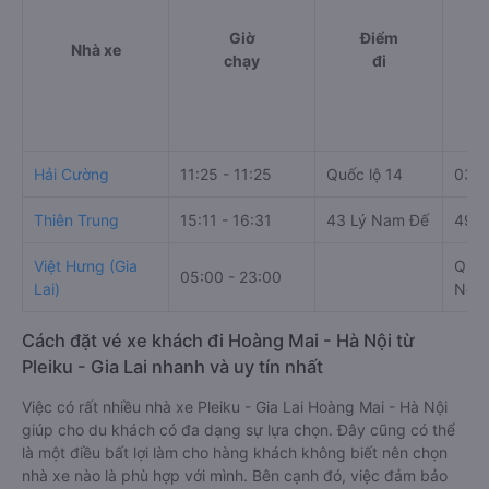
Giờ
Điểm
Nhà xe
chạy
đi
Hải Cường
11:25 - 11:25
Quốc lộ 14
03 L
Thiên Trung
15:11 - 16:31
43 Lý Nam Đế
49 Đ
Việt Hưng (Gia
Quầy
05:00 - 23:00
Lai)
Ngọc
Cách đặt vé xe khách đi Hoàng Mai - Hà Nội từ
Pleiku - Gia Lai nhanh và uy tín nhất
Việc có rất nhiều nhà xe Pleiku - Gia Lai Hoàng Mai - Hà Nội
giúp cho du khách có đa dạng sự lựa chọn. Đây cũng có thể
là một điều bất lợi làm cho hàng khách không biết nên chọn
nhà xe nào là phù hợp với mình. Bên cạnh đó, việc đảm bảo