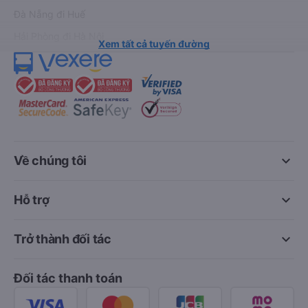
Đà Nẵng đi Huế
Hải Phòng đi Hà Nội
Xem tất cả tuyến đường
keyboard_arrow_down
Về chúng tôi
keyboard_arrow_down
Hỗ trợ
keyboard_arrow_down
Trở thành đối tác
Đối tác thanh toán