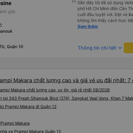
sine
Gần đây tôi đã sử dụng VeX
phố Hồ Chí Minh đến Cần Thơ
ánh giá)
cuối đều tuyệt vời. Đặt vé &
không tìm thấy cách trực tiế
ỗ
đầu trong ứng dụng, nhưng qu
Xem thêm
hanouk
suôn sẻ. Tôi đã có thể nhan
vé mới cho thời gian khác m
Phương tiện di chuyển: MEK
Từ, Quận 10
keyboard_arrow_down
Thông tin chi tiết
nên chọn MEKO Limousine. Đâ
khởi hành đúng giờ. • Thoải 
cao cấp, với ghế ngồi rộng 
giúp chuyến đi rất thư giãn.
có sẵn - điều hòa mạnh, Wi-F
ampi Makara chất lượng cao và giá vé ưu đãi nhất: 7
mỗi chỗ ngồi. • Tốc độ: Chu
bất ngờ. Dịch vụ xuất sắc N
ampi Makara chất lượng cao, uy tín, giá rẻ nhất 08/2026
hữu ích trong suốt chuyến đi
đưa đón miễn phí khi đến nơ
h tại 343 Preah Sihanouk Blvd (274), Sangkat Veal Vong, Khan 7 M
xe buýt nhỏ hơn và đưa chún
từ Prampi Makara đi Quận 12
Tóm lại: Nếu bạn đi tuyến 
và đặt xe limousine MEKO. Dị
thì không gì sánh bằng!
ừ Prampi Makara
iá nhà xe Prampi Makara Quận 12