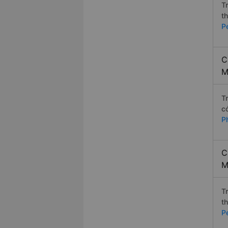
T
t
P
C
M
T
c
P
C
M
T
t
P