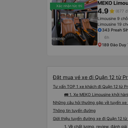
MEKO Limou
Xác nhận tức thì
4.9
star
(677 đ
Limousine 9 chỗ
Limousine 19 ch
343 Preah Si
6h
189 Đào Duy 
Đặt mua vé xe đi Quận 12 từ Pr
Tư vấn TOP 1 xe khách đi Quận 12 từ Pr
🚌 1. Xe MEKO Limousine khởi hàn
Những câu hỏi thường gặp về tuyến xe 
Thông tin tuyến đường
Giới thiệu tuyến đường xe đi Quận 12 t
1. Về chất lượng, review, đánh g