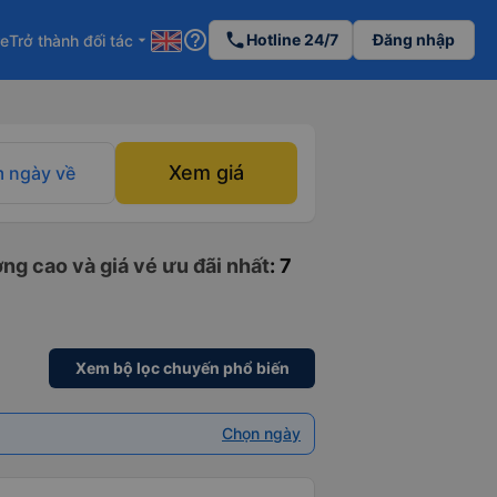
help_outline
phone
Hotline 24/7
Đăng nhập
re
Trở thành đối tác
arrow_drop_down
Xem giá
 ngày về
ng cao và giá vé ưu đãi nhất
: 7
Xem bộ lọc chuyến phổ biến
Chọn ngày