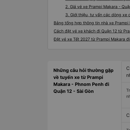
2. Giá vé xe Prampi Makara - Quậ
3. Giới thiệu, tư vấn các dòng x
Bảng tổng hợp thông tin nhà xe Prampi
Cách đặt vé xe khách đi Quận 12 từ Pra
Đặt vé xe Tết 2027 từ Prampi Makara đ
C
Những câu hỏi thường gặp
n
về tuyến xe từ Prampi
Makara - Phnom Penh đi
T
Quận 12 - Sài Gòn
n
C