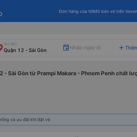
Đơn hàng của tôi
Mở bán vé trên Vexe
fo
Nơi đến
add
Nhập ngày đi
Thêm
2 - Sài Gòn từ Prampi Makara - Phnom Penh chất lượ
rống và ưu đãi khi đặt vé