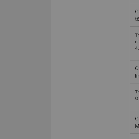
C
t
T
n
4
C
l
T
Q
C
M