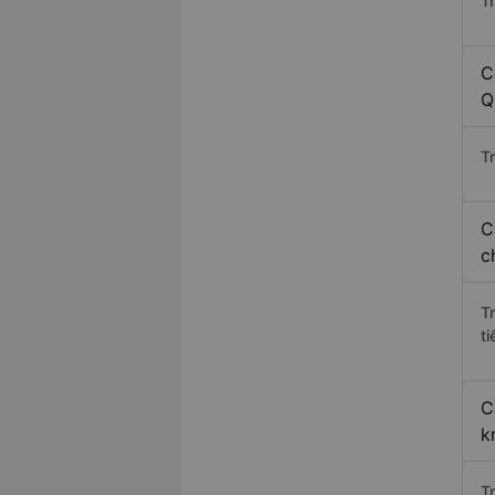
T
C
Q
Tr
C
c
T
ti
C
k
T