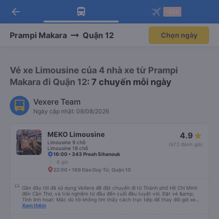
arrow_back
Tải app Vexere ngay!
Tải app Vexere
-30k
Mở app
Mở app
Nhận ưu đãi thành viên độc
-30k/ghế khi đặt vé máy bay qua
quyền
app
Prampi Makara
Quận 12
Chọn ngày
Vé xe Limousine của 4 nhà xe từ Prampi
Makara đi Quận 12
: 7 chuyến mỗi ngày
Vexere Team
Ngày cập nhật: 08/08/2026
MEKO Limousine
4.9
Limousine 9 chỗ
(672 đánh giá)
Limousine 19 chỗ
16:00 • 343 Preah Sihanouk
6 giờ
22:00 • 189 Đào Duy Từ, Quận 10
Gần đây tôi đã sử dụng VeXere để đặt chuyến đi từ Thành phố Hồ Chí Minh
đến Cần Thơ, và trải nghiệm từ đầu đến cuối đều tuyệt vời. Đặt vé &amp;
Tính linh hoạt: Mặc dù tôi không tìm thấy cách trực tiếp để thay đổi giờ xe
buýt ban đầu trong ứng dụng, nhưng quá trình hủy và đặt lại vé rất suôn sẻ.
Xem thêm
Tôi đã có thể nhanh chóng hủy vé ban đầu và đặt vé mới cho thời gian khác
mà không gặp bất kỳ rắc rối nào. Phương tiện di chuyển: MEKO Limousine