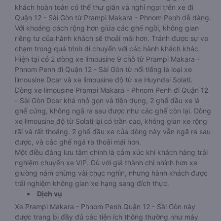
khách hoàn toàn có thể thư giãn và nghỉ ngơi trên xe đi
Quận 12 - Sài Gòn từ Prampi Makara - Phnom Penh dễ dàng.
Với khoảng cách rộng hơn giữa các ghế ngồi, không gian
riêng tư của hành khách sẽ thoải mái hơn. Tránh được sự va
chạm trong quá trình di chuyển với các hành khách khác.
Hiện tại có 2 dòng xe limousine 9 chỗ từ Prampi Makara -
Phnom Penh đi Quận 12 - Sài Gòn từ nổi tiếng là loại xe
limousine Dcar và xe limousine độ từ xe Huyndai Solati.
Dòng xe limousine Prampi Makara - Phnom Penh đi Quận 12
- Sài Gòn Dcar khá nhỏ gọn và tiện dụng, 2 ghế đầu xe là
ghế cứng, không ngã ra sau được như các ghế còn lại. Dòng
xe limousine độ từ Solati lại có trần cao, không gian xe rộng
rãi và rất thoáng. 2 ghế đầu xe của dòng này vẫn ngã ra sau
được, và các ghế ngã ra thoải mái hơn.
Một điều đáng lưu tâm chính là cảm xúc khi khách hàng trải
nghiệm chuyến xe VIP. Dù với giá thành chỉ nhỉnh hơn xe
giường nằm chừng vài chục nghìn, nhưng hành khách được
trải nghiệm không gian xe hạng sang đích thực.
Dịch vụ
Xe Prampi Makara - Phnom Penh Quận 12 - Sài Gòn này
được trang bị đầy đủ các tiện ích thông thường như máy