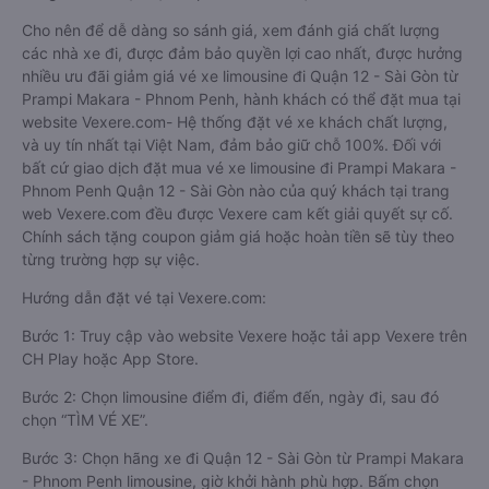
Cho nên để dễ dàng so sánh giá, xem đánh giá chất lượng
các nhà xe đi, được đảm bảo quyền lợi cao nhất, được hưởng
nhiều ưu đãi giảm giá vé xe limousine đi Quận 12 - Sài Gòn từ
Prampi Makara - Phnom Penh, hành khách có thể đặt mua tại
website Vexere.com- Hệ thống đặt vé xe khách chất lượng,
và uy tín nhất tại Việt Nam, đảm bảo giữ chỗ 100%. Đối với
bất cứ giao dịch đặt mua vé xe limousine đi Prampi Makara -
Phnom Penh Quận 12 - Sài Gòn nào của quý khách tại trang
web Vexere.com đều được Vexere cam kết giải quyết sự cố.
Chính sách tặng coupon giảm giá hoặc hoàn tiền sẽ tùy theo
từng trường hợp sự việc.
Hướng dẫn đặt vé tại Vexere.com:
Bước 1: Truy cập vào website Vexere hoặc tải app Vexere trên
CH Play hoặc App Store.
Bước 2: Chọn limousine điểm đi, điểm đến, ngày đi, sau đó
chọn “TÌM VÉ XE”.
Bước 3: Chọn hãng xe đi Quận 12 - Sài Gòn từ Prampi Makara
- Phnom Penh limousine, giờ khởi hành phù hợp. Bấm chọn