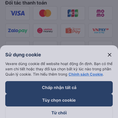
Đối tác thanh toán
close
Sử dụng cookie
Vexere dùng cookie để website hoạt động ổn định. Bạn có thể
xem chi tiết hoặc thay đổi lựa chọn bất kỳ lúc nào trong phần
Quản lý cookie. Tìm hiểu thêm trong
Chính sách Cookie
.
Chấp nhận tất cả
Tùy chọn cookie
Từ chối