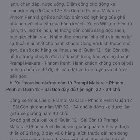
lạnh, chăn đắp, nước uống. Điểm cộng cho dòng xe
limousine Vip đi Quận 12 - Sài Gòn từ Prampi Makara -
Phnom Penh là ghế có nút tùy chỉnh độ nghiêng của ghế
phù hợp với nhu cầu của hành khách. Xe có Wifi ,có thêm tủ
lạnh, ti vi led 19 inch, hệ thống đèn chiếu sáng đọc sách,
bục gác chân, v.v.. Nhằm đáp ứng mọi nhu cầu và mang lại
sự thoải mái nhất cho hành khách. Cũng với kích thước nhỏ
gọn, đa số các hãng xe limousine đi Quận 12 - Sài Gòn đều
hỗ trợ trung chuyển đón trả khách trong khu vực nội thành
Prampi Makara - Phnom Penh. Hành khách không còn bị bắt
buộc ra bến xe để đi, chỉ cần đặt vé trực tuyến và chờ xe
đến đón.
b. Xe limousine giường nằm từ Prampi Makara - Phnom
Penh đi Quận 12 - Sài Gòn đầy đủ tiện nghi 32 - 34 chỗ
Dòng xe limousine đi Prampi Makara - Phnom Penh Quận 12
- Sài Gòn giường nằm VIP 32 – 34 chỗ là dòng xe được làm
lại từ xe giường nằm 40 chỗ.
Sơ đồ ghế của loại xe đi Quận 12 - Sài Gòn từ Prampi
Makara - Phnom Penh limousine giường nằm VIP này được
thiết kế 2 tầng, 3 dãy và 6 hàng. Kích thước dài hơn dòng
xe giường nằm thông thường một chút. Tuy nhiên tại mỗi