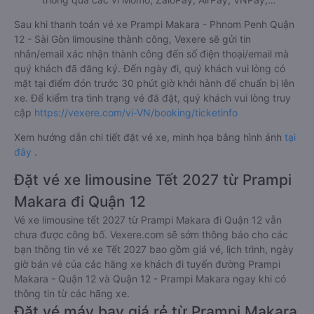
Sau khi thanh toán vé xe Prampi Makara - Phnom Penh Quận
12 - Sài Gòn limousine thành công, Vexere sẽ gửi tin
nhắn/email xác nhận thành công đến số điện thoại/email mà
quý khách đã đăng ký. Đến ngày đi, quý khách vui lòng có
mặt tại điểm đón trước 30 phút giờ khởi hành để chuẩn bị lên
xe. Để kiểm tra tình trạng vé đã đặt, quý khách vui lòng truy
cập
https://vexere.com/vi-VN/booking/ticketinfo
Xem hướng dẫn chi tiết đặt vé xe, minh họa bằng hình ảnh
tại
đây
.
Đặt vé xe limousine Tết 2027 từ Prampi
Makara đi Quận 12
Vé xe limousine tết 2027 từ Prampi Makara đi Quận 12 vẫn
chưa được công bố. Vexere.com sẽ sớm thông báo cho các
bạn thông tin vé xe Tết 2027 bao gồm giá vé, lịch trình, ngày
giờ bán vé của các hãng xe khách đi tuyến đường Prampi
Makara - Quận 12 và Quận 12 - Prampi Makara ngay khi có
thông tin từ các hãng xe.
Đặt vé máy bay giá rẻ từ Prampi Makara