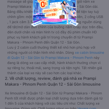
massage sẽ giúp bạn thư giãn trong những giờ nằm xe
Prampi Makara - Phnom Penh đến Quận 12 - Sài Gòn dài.
Bảng điều khiển chính nằm ngay cạnh đầu để tiện tay tuỳ
chỉnh gồm: một cái nút to đùng để gọi tiếp viên, 2 cổng USB
, 1 jack cắm 3.5mm và 3 cái nút có biểu tượng nguồn dùng
để tắt/mở dàn đèn chính của buồng nằm chạy dọc trên đầu,
đèn dưới chân và màn hình tv có đầy đủ phim chuẩn HD
phục vụ hành khách giải trí trong chuyến đi từ Prampi
Makara - Phnom Penh đến Quận 12 - Sài Gòn.
Lưu ý 2 cabin cuối thường thiết kế nhỏ hơn phù hợp với
những người có thân hình nhỏ nhắn. Dòng
xe cabin limousine
đi Quận 12 - Sài Gòn từ Prampi Makara - Phnom Penh
này
đang là dòng xe cao cấp nhất, hành khách thường chọn vì
sự riêng tư, thoải mái, sang trọng và tiện nghi. Tất nhiên giá
thành của loại xe này sẽ cao hơn các loại khác.
2. Về chất lượng, review, đánh giá nhà xe Prampi
Makara - Phnom Penh Quận 12 - Sài Gòn limousine
Xe limousine đi Quận 12 - Sài Gòn từ Prampi Makara - Phnom
Penh tốt nhất được phân loại chất lượng dựa trên đánh giá từ
1 đến 5 của khách hàng với các tiêu chí như: Chất lượng xe
limousine, Đúng giờ, Chất lượng phục vụ trên
Vexere.com
.