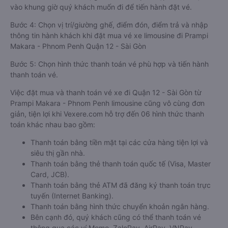
vào khung giờ quý khách muốn đi để tiến hành đặt vé.
Bước 4: Chọn vị trí/giường ghế, điểm đón, điểm trả và nhập
thông tin hành khách khi đặt mua vé xe limousine đi Prampi
Makara - Phnom Penh Quận 12 - Sài Gòn
Bước 5: Chọn hình thức thanh toán vé phù hợp và tiến hành
thanh toán vé.
Việc đặt mua và thanh toán vé xe đi Quận 12 - Sài Gòn từ
Prampi Makara - Phnom Penh limousine cũng vô cùng đơn
giản, tiện lợi khi Vexere.com hỗ trợ đến 06 hình thức thanh
toán khác nhau bao gồm:
Thanh toán bằng tiền mặt tại các cửa hàng tiện lợi và
siêu thị gần nhà.
Thanh toán bằng thẻ thanh toán quốc tế (Visa, Master
Card, JCB).
Thanh toán bằng thẻ ATM đã đăng ký thanh toán trực
tuyến (Internet Banking).
Thanh toán bằng hình thức chuyển khoản ngân hàng.
Bên cạnh đó, quý khách cũng có thể thanh toán vé
thông qua các ví Momo, ZaloPay, AirPay, VNPay,…