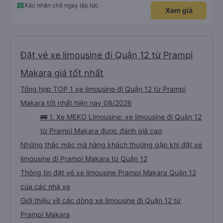
Tôi rất khuyên bạn nên chọn MEKO Limousine. Đây là lý do: • Đúng giờ: Xe
Xác nhận chỗ ngay lập tức
Xem giá
buýt khởi hành đúng giờ. • Thoải mái sang trọng: Nội thất cực kỳ cao cấp,
với ghế ngồi rộng rãi, êm ái có chức năng massage giúp chuyến đi rất thư
giãn. • Tiện nghi: Mọi thứ bạn cần đều có sẵn - điều hòa mạnh, Wi-Fi ổn định
và bộ sạc điện thoại ở mỗi chỗ ngồi. • Tốc độ: Chuyến đi êm ái và nhanh
chóng đến bất ngờ. Dịch vụ xuất sắc Nhân viên vô cùng thân thiện và hữu
ích trong suốt chuyến đi. Một điểm cộng lớn là dịch vụ đưa đón miễn phí khi
đến nơi; họ chuyển chúng tôi sang một xe buýt nhỏ hơn và đưa chúng tôi
đến tận cửa khách sạn. Tóm lại: Nếu bạn đi tuyến đường này, hãy sử dụng
Đặt vé xe limousine đi Quận 12 từ Prampi
VeXere và đặt xe limousine MEKO. Dịch vụ tuyệt vời và sự thoải mái thì
không gì sánh bằng!
Makara giá tốt nhất
Tổng hợp TOP 1 xe limousine đi Quận 12 từ Prampi
Makara tốt nhất hiện nay 08/2026
🚌 1. Xe MEKO Limousine: xe limousine đi Quận 12
từ Prampi Makara được đánh giá cao
Những thắc mắc mà hàng khách thường gặp khi đặt xe
limousine đi Prampi Makara từ Quận 12
Thông tin đặt vé xe limousine Prampi Makara Quận 12
của các nhà xe
Giới thiệu về các dòng xe limousine đi Quận 12 từ
Prampi Makara