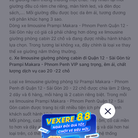
giường đều có rèm che riêng, màn hình led, và đèn đọc
sách,…. Mỗi giường đều được bọc da êm ái, tương đương
với phân khúc hạng 3 sao.
Dòng xe limousine Prampi Makara - Phnom Penh Quận 12 -
Sài Gòn này có giá cả phải chăng hơn dòng xe limousine
giường phòng cabin 22 chỗ và đang được nhiều hành khách
lựa chọn. Trong tương lai không xa, đây chính là loại xe thay
thế xe giường nằm thông thường.
c. Xe limousine giường phòng cabin đi Quận 12 - Sài Gòn từ
Prampi Makara - Phnom Penh VIP sang trọng, êm ái, chất
lượng dịch vụ cao 20 -22 chỗ
Loại xe limousine giường phòng từ Prampi Makara - Phnom
Penh đi Quận 12 - Sài Gòn 20 - 22 chỗ được chia làm 2 tầng,
2 dãy và 6 hàng, mỗi hàng là 2 cabin riêng biệt. Trong mỗi
xe limousine Prampi Makara - Phnom Penh Quận 12 - Sài
Gòn cabin được trang bị rất nhiều tiện ích phục vụ hành
khách suốt hành trình.
Mỗi phòng, cabin đều có gối nằm rời, có gối ôm, có cái mền
to hơn và dây an toàn seat belt. Giường rộng và dài hơn hai
loại trên, có thể lăn lộn thoải mái. Đặc biệt là hệ thống