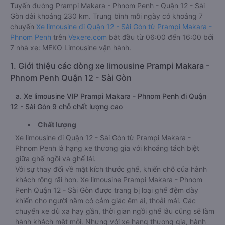
Tuyến đường Prampi Makara - Phnom Penh - Quận 12 - Sài
Gòn dài khoảng 230 km. Trung bình mỗi ngày có khoảng 7
chuyến
Xe limousine đi Quận 12 - Sài Gòn từ Prampi Makara -
Phnom Penh
trên
Vexere.com
bắt đầu từ 06:00 đến 16:00 bởi
7 nhà xe: MEKO Limousine vận hành.
1. Giới thiệu các dòng xe limousine Prampi Makara -
Phnom Penh Quận 12 - Sài Gòn
a. Xe limousine VIP Prampi Makara - Phnom Penh đi Quận
12 - Sài Gòn 9 chỗ chất lượng cao
Chất lượng
Xe limousine đi Quận 12 - Sài Gòn từ Prampi Makara -
Phnom Penh là hạng xe thương gia với khoảng tách biệt
giữa ghế ngồi và ghế lái.
Với sự thay đổi về mặt kích thước ghế, khiến chỗ của hành
khách rộng rãi hơn. Xe limousine Prampi Makara - Phnom
Penh Quận 12 - Sài Gòn được trang bị loại ghế đệm dày
khiến cho người nằm có cảm giác êm ái, thoải mái. Các
chuyến xe dù xa hay gần, thời gian ngồi ghế lâu cũng sẽ làm
hành khách mệt mỏi. Nhưng với xe hạng thương gia, hành