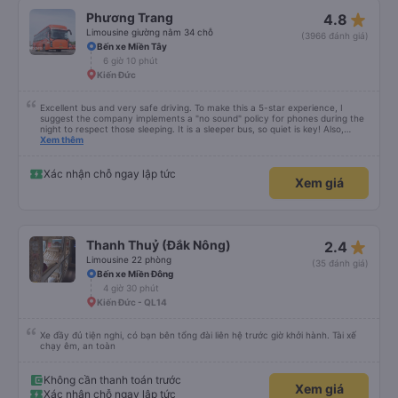
star_rate
Phương Trang
4.8
Limousine giường nằm 34 chỗ
(3966 đánh giá)
Bến xe Miền Tây
6 giờ 10 phút
Kiến Đức
Excellent bus and very safe driving. To make this a 5-star experience, I
suggest the company implements a "no sound" policy for phones during the
night to respect those sleeping. It is a sleeper bus, so quiet is key! Also,
please display the Wi-Fi password clearly inside the cabin for convenience. I
Xem thêm
would definitely ride with them again! -------------- ​ Xe chất lượng tốt và
tài xế lái xe rất an toàn. Để dịch vụ hoàn hảo hơn, tôi góp ý nhà xe nên có
quy định rõ ràng về việc giữ im lặng (tắt âm thanh điện thoại) vào ban đêm
Xác nhận chỗ ngay lập tức
Xem giá
để tránh làm phiền hành khách khác ngủ. Ngoài ra, nhà xe nên dán sẵn mật
khẩu Wi-Fi trong xe để hành khách dễ dàng sử dụng. Tôi vẫn sẽ tiếp tục ủng
hộ nhà xe trong tương lai!
star_rate
Thanh Thuỷ (Đắk Nông)
2.4
Limousine 22 phòng
(35 đánh giá)
Bến xe Miền Đông
4 giờ 30 phút
Kiến Đức - QL14
Xe đầy đủ tiện nghi, có bạn bên tổng đài liên hệ trước giờ khởi hành. Tài xế
chạy êm, an toàn
Không cần thanh toán trước
Xem giá
Xác nhận chỗ ngay lập tức