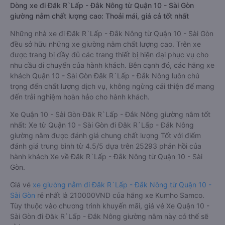
Dòng xe đi Đăk R`Lấp - Đắk Nông từ Quận 10 - Sài Gòn
giường nằm chất lượng cao: Thoải mái, giá cả tốt nhất
Những nhà xe đi Đăk R`Lấp - Đắk Nông từ Quận 10 - Sài Gòn
đều sở hữu những xe giường nằm chất lượng cao. Trên xe
được trang bị đầy đủ các trang thiết bị hiện đại phục vụ cho
nhu cầu di chuyển của hành khách. Bên cạnh đó, các hãng xe
khách Quận 10 - Sài Gòn Đăk R`Lấp - Đắk Nông luôn chú
trọng đến chất lượng dịch vụ, không ngừng cải thiện để mang
đến trải nghiệm hoàn hảo cho hành khách.
Xe Quận 10 - Sài Gòn Đăk R`Lấp - Đắk Nông giường nằm tốt
nhất: Xe từ Quận 10 - Sài Gòn đi Đăk R`Lấp - Đắk Nông
giường nằm được đánh giá chung chất lượng Tốt với điểm
đánh giá trung bình từ 4.5/5 dựa trên 25293 phản hồi của
hành khách Xe về Đăk R`Lấp - Đắk Nông từ Quận 10 - Sài
Gòn.
Giá vé
xe giường nằm đi Đăk R`Lấp - Đắk Nông từ Quận 10 -
Sài Gòn
rẻ nhất là 210000VND của hãng xe Kumho Samco.
Tùy thuộc vào chương trình khuyến mãi, giá vé Xe Quận 10 -
Sài Gòn đi Đăk R`Lấp - Đắk Nông giường nằm này có thể sẽ