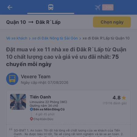
arrow_back
Tải app Vexere ngay!
Tải app Vexere
-30k
Mở app
Mở app
Nhận ưu đãi thành viên độc
-30k/ghế khi đặt vé máy bay qua
quyền
app
Quận 10
Đăk R`Lấp
Chọn ngày
Vé xe khách
xe đi Đăk Nông từ Sài Gòn
xe đi Đăk R'Lấp từ Quận 10
Đặt mua vé xe 11 nhà xe đi Đăk R`Lấp từ Quận
10 chất lượng cao và giá vé ưu đãi nhất
: 75
chuyến mỗi ngày
Vexere Team
Ngày cập nhật: 07/08/2026
Tiến Oanh
4.8
Limousine 22 Phòng (WC)
(15116 đánh giá)
Giường nằm 34 chỗ
Bến xe Miền Đông Cũ
4 giờ 45 phút
Chợ Kiến Đức
SG-BMT 1. An toàn: Tôi rất hài lòng về chất lượng của xe khách của Tiến
Oanh . Xe được bảo trì tốt, Tài xế cũng rất kinh nghiệm và lái xe an toàn. 2.