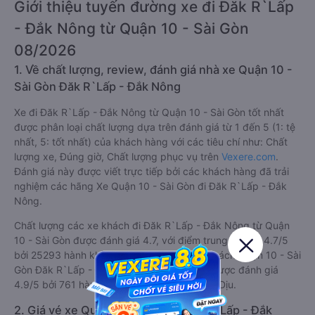
Giới thiệu tuyến đường xe đi Đăk R`Lấp
- Đắk Nông từ Quận 10 - Sài Gòn
08/2026
1. Về chất lượng, review, đánh giá nhà xe Quận 10 -
Sài Gòn Đăk R`Lấp - Đắk Nông
Xe đi Đăk R`Lấp - Đắk Nông từ Quận 10 - Sài Gòn tốt nhất
được phân loại chất lượng dựa trên đánh giá từ 1 đến 5 (1: tệ
nhất, 5: tốt nhất) của khách hàng với các tiêu chí như: Chất
lượng xe, Đúng giờ, Chất lượng phục vụ trên
Vexere.com
.
Đánh giá này được viết trực tiếp bởi các khách hàng đã trải
nghiệm các hãng Xe Quận 10 - Sài Gòn đi Đăk R`Lấp - Đắk
Nông.
Chất lượng các xe khách đi Đăk R`Lấp - Đắk Nông từ Quận
10 - Sài Gòn được đánh giá 4.7, với điểm trung bình là 4.7/5
bởi 25293 hành khách. Trong đó hãng xe khách Quận 10 - Sài
Gòn Đăk R`Lấp - Đắk Nông tốt nhất tuyến được đánh giá
4.9/5 bởi 761 hành khách là nhà xe Nguyên Dịu.
2. Giá vé xe Quận 10 - Sài Gòn Đăk R`Lấp - Đắk