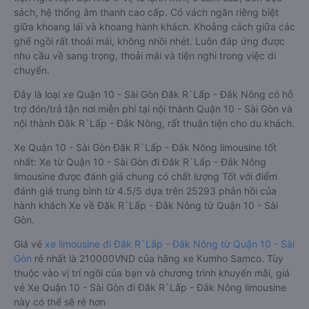
sách, hệ thống âm thanh cao cấp. Có vách ngăn riêng biệt
giữa khoang lái và khoang hành khách. Khoảng cách giữa các
ghế ngồi rất thoải mái, không nhồi nhét. Luôn đáp ứng được
nhu cầu về sang trọng, thoải mái và tiện nghi trong việc di
chuyển.
Đây là loại xe Quận 10 - Sài Gòn Đăk R`Lấp - Đắk Nông có hỗ
trợ đón/trả tận nơi miễn phí tại nội thành Quận 10 - Sài Gòn và
nội thành Đăk R`Lấp - Đắk Nông, rất thuận tiện cho du khách.
Xe Quận 10 - Sài Gòn Đăk R`Lấp - Đắk Nông limousine tốt
nhất: Xe từ Quận 10 - Sài Gòn đi Đăk R`Lấp - Đắk Nông
limousine được đánh giá chung có chất lượng Tốt với điểm
đánh giá trung bình từ 4.5/5 dựa trên 25293 phản hồi của
hành khách Xe về Đăk R`Lấp - Đắk Nông từ Quận 10 - Sài
Gòn.
Giá vé
xe limousine đi Đăk R`Lấp - Đắk Nông từ Quận 10 - Sài
Gòn
rẻ nhất là 210000VND của hãng xe Kumho Samco. Tùy
thuộc vào vị trí ngồi của bạn và chương trình khuyến mãi, giá
vé Xe Quận 10 - Sài Gòn đi Đăk R`Lấp - Đắk Nông limousine
này có thể sẽ rẻ hơn