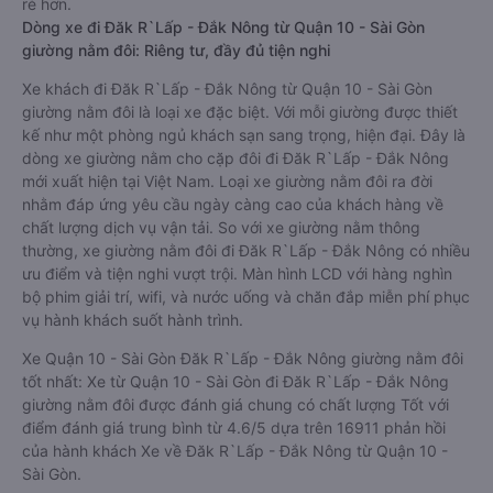
rẻ hơn.
Dòng xe đi Đăk R`Lấp - Đắk Nông từ Quận 10 - Sài Gòn
giường nằm đôi: Riêng tư, đầy đủ tiện nghi
Xe khách đi Đăk R`Lấp - Đắk Nông từ Quận 10 - Sài Gòn
giường nằm đôi là loại xe đặc biệt. Với mỗi giường được thiết
kế như một phòng ngủ khách sạn sang trọng, hiện đại. Đây là
dòng xe giường nằm cho cặp đôi đi Đăk R`Lấp - Đắk Nông
mới xuất hiện tại Việt Nam. Loại xe giường nằm đôi ra đời
nhằm đáp ứng yêu cầu ngày càng cao của khách hàng về
chất lượng dịch vụ vận tải. So với xe giường nằm thông
thường, xe giường nằm đôi đi Đăk R`Lấp - Đắk Nông có nhiều
ưu điểm và tiện nghi vượt trội. Màn hình LCD với hàng nghìn
bộ phim giải trí, wifi, và nước uống và chăn đắp miễn phí phục
vụ hành khách suốt hành trình.
Xe Quận 10 - Sài Gòn Đăk R`Lấp - Đắk Nông giường nằm đôi
tốt nhất: Xe từ Quận 10 - Sài Gòn đi Đăk R`Lấp - Đắk Nông
giường nằm đôi được đánh giá chung có chất lượng Tốt với
điểm đánh giá trung bình từ 4.6/5 dựa trên 16911 phản hồi
của hành khách Xe về Đăk R`Lấp - Đắk Nông từ Quận 10 -
Sài Gòn.