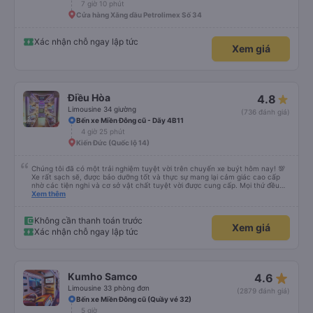
7 giờ 10 phút
Cửa hàng Xăng dầu Petrolimex Số 34
Xác nhận chỗ ngay lập tức
Xem giá
Điều Hòa
4.8
Limousine 34 giường
(736 đánh giá)
Bến xe Miền Đông cũ - Dãy 4B11
4 giờ 25 phút
Kiến Đức (Quốc lộ 14)
Chúng tôi đã có một trải nghiệm tuyệt vời trên chuyến xe buýt hôm nay! 💯
Xe rất sạch sẽ, được bảo dưỡng tốt và thực sự mang lại cảm giác cao cấp
nhờ các tiện nghi và cơ sở vật chất tuyệt vời được cung cấp. Mọi thứ đều
thoải mái và ngăn nắp. Nhân viên và tài xế rất tốt bụng, hữu ích và chu đáo,
Xem thêm
giúp chuyến đi của chúng tôi suôn sẻ và không căng thẳng. Sự chuyên
nghiệp của họ thực sự nổi bật. Nhìn chung, đó là trải nghiệm du lịch tốt nhất
đối với tôi và gia đình. Chúng tôi rất vui và hài lòng từ đầu đến cuối. Rất đáng
Không cần thanh toán trước
Xem giá
giới thiệu! 💛 Về ứng dụng, nó rất dễ sử dụng, thân thiện với người dùng và
Xác nhận chỗ ngay lập tức
tiện lợi khi đặt chuyến đi của chúng tôi. Mọi thứ đều diễn ra suôn sẻ!
star_rate
Kumho Samco
4.6
Limousine 33 phòng đơn
(2879 đánh giá)
Bến xe Miền Đông cũ (Quầy vé 32)
5 giờ