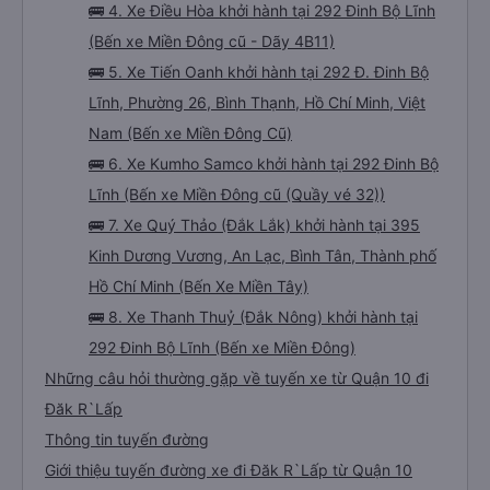
🚌 4. Xe Điều Hòa khởi hành tại 292 Đinh Bộ Lĩnh
(Bến xe Miền Đông cũ - Dãy 4B11)
🚌 5. Xe Tiến Oanh khởi hành tại 292 Đ. Đinh Bộ
Lĩnh, Phường 26, Bình Thạnh, Hồ Chí Minh, Việt
Nam (Bến xe Miền Đông Cũ)
🚌 6. Xe Kumho Samco khởi hành tại 292 Đinh Bộ
Lĩnh (Bến xe Miền Đông cũ (Quầy vé 32))
🚌 7. Xe Quý Thảo (Đắk Lắk) khởi hành tại 395
Kinh Dương Vương, An Lạc, Bình Tân, Thành phố
Hồ Chí Minh (Bến Xe Miền Tây)
🚌 8. Xe Thanh Thuỷ (Đắk Nông) khởi hành tại
292 Đinh Bộ Lĩnh (Bến xe Miền Đông)
Những câu hỏi thường gặp về tuyến xe từ Quận 10 đi
Đăk R`Lấp
Thông tin tuyến đường
Giới thiệu tuyến đường xe đi Đăk R`Lấp từ Quận 10