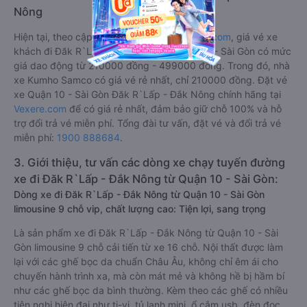
Nông
Hiện tại, theo cập nhật mới nhất của
Vexere.com
, giá vé xe
khách đi Đăk R`Lấp - Đắk Nông từ Quận 10 - Sài Gòn có mức
giá dao động từ 210000 đồng - 499000 đồng. Trong đó, nhà
xe Kumho Samco có giá vé rẻ nhất, chỉ 210000 đồng. Đặt vé
xe Quận 10 - Sài Gòn Đăk R`Lấp - Đắk Nông chính hãng tại
Vexere.com
để có giá rẻ nhất, đảm bảo giữ chỗ 100% và hỗ
trợ đổi trả vé miễn phí. Tổng đài tư vấn, đặt vé và đổi trả vé
miễn phí:
1900 888684
.
3. Giới thiệu, tư vấn các dòng xe chạy tuyến đường
xe đi Đăk R`Lấp - Đắk Nông từ Quận 10 - Sài Gòn:
Dòng xe đi Đăk R`Lấp - Đắk Nông từ Quận 10 - Sài Gòn
limousine 9 chỗ vip, chất lượng cao: Tiện lợi, sang trọng
Là sản phẩm xe đi Đăk R`Lấp - Đắk Nông từ Quận 10 - Sài
Gòn limousine 9 chỗ cải tiến từ xe 16 chỗ. Nội thất được làm
lại với các ghế bọc da chuẩn Châu Âu, không chỉ êm ái cho
chuyến hành trình xa, mà còn mát mẻ và không hề bị hầm bí
như các ghế bọc da bình thường. Kèm theo các ghế có nhiều
tiện nghi hiện đại như ti-vi, tủ lạnh mini, ổ cắm usb, đèn đọc