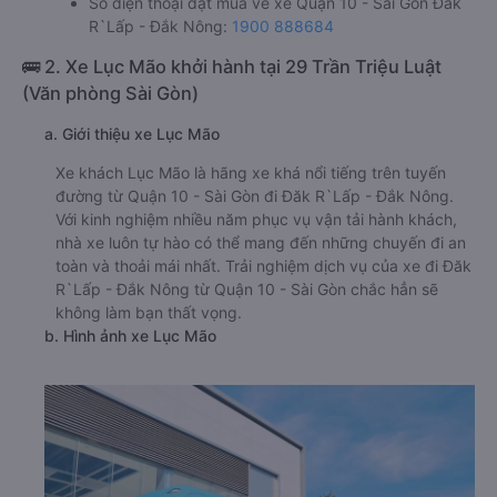
Số điện thoại đặt mua vé xe Quận 10 - Sài Gòn Đăk
R`Lấp - Đắk Nông:
1900 888684
🚌 2. Xe Lục Mão khởi hành tại 29 Trần Triệu Luật
(Văn phòng Sài Gòn)
a. Giới thiệu xe Lục Mão
Xe khách Lục Mão là hãng xe khá nổi tiếng trên tuyến
đường từ Quận 10 - Sài Gòn đi Đăk R`Lấp - Đắk Nông.
Với kinh nghiệm nhiều năm phục vụ vận tải hành khách,
nhà xe luôn tự hào có thể mang đến những chuyến đi an
toàn và thoải mái nhất. Trải nghiệm dịch vụ của xe đi Đăk
R`Lấp - Đắk Nông từ Quận 10 - Sài Gòn chắc hẳn sẽ
không làm bạn thất vọng.
b. Hình ảnh xe Lục Mão