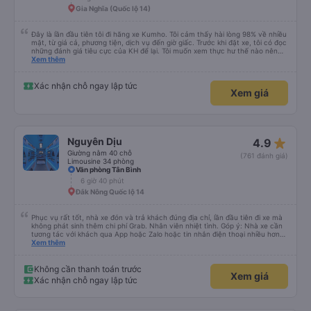
Gia Nghĩa (Quốc lộ 14)
Đây là lần đầu tiên tôi đi hãng xe Kumho. Tôi cảm thấy hài lòng 98% về nhiều
mặt, từ giá cả, phương tiện, dịch vụ đến giờ giấc. Trước khi đặt xe, tôi có đọc
những đánh giá tiêu cực của KH để lại. Tôi muốn xem thực hư thế nào nên
thử 1 lần cho biết. Có thể do tôi may mắn, tôi đã 0 gặp phải những điều tệ
Xem thêm
hại nào. Tuy nhiên, chuyến đi sẽ trọn vẹn hơn, nếu như anh phụ xe nhiệt
tình, có trách nhiệm đừng nói chuyện điện thoại quá nhiều và ầm ỉ suốt 1
quảng đường đầu. Tôi sẽ tiếp tục ủng hộ nhà xe. Hy vọng lần sau sẽ tốt hơn.
Xác nhận chỗ ngay lập tức
Xem giá
Chân thành cám ơn nhà xe.
star_rate
Nguyên Dịu
4.9
Giường nằm 40 chỗ
(761 đánh giá)
Limousine 34 phòng
Văn phòng Tân Bình
6 giờ 40 phút
Đắk Nông Quốc lộ 14
Phục vụ rất tốt, nhà xe đón và trả khách đúng địa chỉ, lần đầu tiên đi xe mà
không phát sinh thêm chi phí Grab. Nhân viên nhiệt tình. Góp ý: Nhà xe cần
tương tác với khách qua App hoặc Zalo hoặc tin nhắn điện thoại nhiều hơn
nữa để hành khách yên tâm đặc biệt là khách đặt vé qua App. Chân thành
Xem thêm
cảm ơn, lần sau đặt vé lại
Không cần thanh toán trước
Xem giá
Xác nhận chỗ ngay lập tức