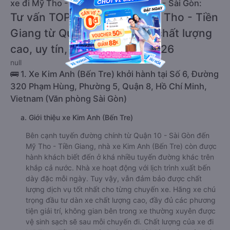
xe đi Mỹ Tho - Tiền Giang từ Quận 10 - Sài Gòn:
Tư vấn TOP 1 xe khách đi Mỹ Tho - Tiền
Giang từ Quận 10 - Sài Gòn chất lượng
cao, uy tín, giá rẻ nhất 08/2026
null
🚌 1. Xe Kim Anh (Bến Tre) khởi hành tại Số 6, Đường
320 Phạm Hùng, Phường 5, Quận 8, Hồ Chí Minh,
Vietnam (Văn phòng Sài Gòn)
a. Giới thiệu xe Kim Anh (Bến Tre)
Bên cạnh tuyến đường chính từ Quận 10 - Sài Gòn đến
Mỹ Tho - Tiền Giang, nhà xe Kim Anh (Bến Tre) còn được
hành khách biết đến ở khá nhiều tuyến đường khác trên
khắp cả nước. Nhà xe hoạt động với lịch trình xuất bến
dày đặc mỗi ngày. Tuy vậy, vẫn đảm bảo được chất
lượng dịch vụ tốt nhất cho từng chuyến xe. Hãng xe chú
trọng đầu tư dàn xe chất lượng cao, đầy đủ các phương
tiện giải trí, không gian bên trong xe thường xuyên được
vệ sinh sạch sẽ sau mỗi chuyến đi. Chất lượng của xe đi