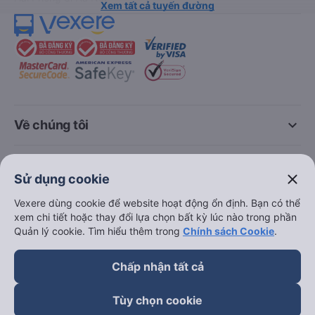
Xem tất cả tuyến đường
keyboard_arrow_down
Về chúng tôi
keyboard_arrow_down
Hỗ trợ
close
Sử dụng cookie
keyboard_arrow_down
Vexere dùng cookie để website hoạt động ổn định. Bạn có thể
Trở thành đối tác
xem chi tiết hoặc thay đổi lựa chọn bất kỳ lúc nào trong phần
Quản lý cookie. Tìm hiểu thêm trong
Chính sách Cookie
.
Đối tác thanh toán
Chấp nhận tất cả
Tùy chọn cookie