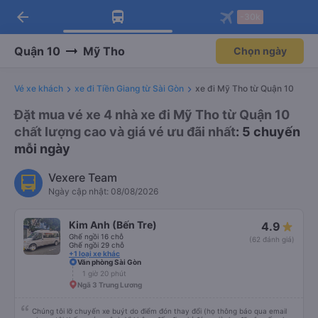
arrow_back
Tải app Vexere ngay!
Tải app Vexere
-30k
Mở app
Mở app
Nhận ưu đãi thành viên độc
-30k/ghế khi đặt vé máy bay qua
quyền
app
Quận 10
Mỹ Tho
Chọn ngày
Vé xe khách
xe đi Tiền Giang từ Sài Gòn
xe đi Mỹ Tho từ Quận 10
Đặt mua vé xe 4 nhà xe đi Mỹ Tho từ Quận 10
chất lượng cao và giá vé ưu đãi nhất
: 5 chuyến
mỗi ngày
Vexere Team
Ngày cập nhật: 08/08/2026
Kim Anh (Bến Tre)
4.9
Ghế ngồi 16 chỗ
(62 đánh giá)
Ghế ngồi 29 chỗ
+1 loại xe khác
Văn phòng Sài Gòn
1 giờ 20 phút
Ngã 3 Trung Lương
Chúng tôi lỡ chuyến xe buýt do điểm đón thay đổi (họ thông báo qua email