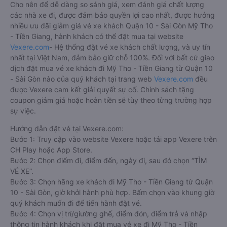
Cho nên để dễ dàng so sánh giá, xem đánh giá chất lượng
các nhà xe đi, được đảm bảo quyền lợi cao nhất, được hưởng
nhiều ưu đãi giảm giá vé xe khách Quận 10 - Sài Gòn Mỹ Tho
- Tiền Giang, hành khách có thể đặt mua tại website
Vexere.com
- Hệ thống đặt vé xe khách chất lượng, và uy tín
nhất tại Việt Nam, đảm bảo giữ chỗ 100%. Đối với bất cứ giao
dịch đặt mua vé xe khách đi Mỹ Tho - Tiền Giang từ Quận 10
- Sài Gòn nào của quý khách tại trang web
Vexere.com
đều
được Vexere cam kết giải quyết sự cố. Chính sách tặng
coupon giảm giá hoặc hoàn tiền sẽ tùy theo từng trường hợp
sự việc.
Hướng dẫn đặt vé tại Vexere.com:
Bước 1: Truy cập vào website Vexere hoặc tải app Vexere trên
CH Play hoặc App Store.
Bước 2: Chọn điểm đi, điểm đến, ngày đi, sau đó chọn “TÌM
VÉ XE”.
Bước 3: Chọn hãng xe khách đi Mỹ Tho - Tiền Giang từ Quận
10 - Sài Gòn, giờ khởi hành phù hợp. Bấm chọn vào khung giờ
quý khách muốn đi để tiến hành đặt vé.
Bước 4: Chọn vị trí/giường ghế, điểm đón, điểm trả và nhập
thông tin hành khách khi đặt mua vé xe đi Mỹ Tho - Tiền