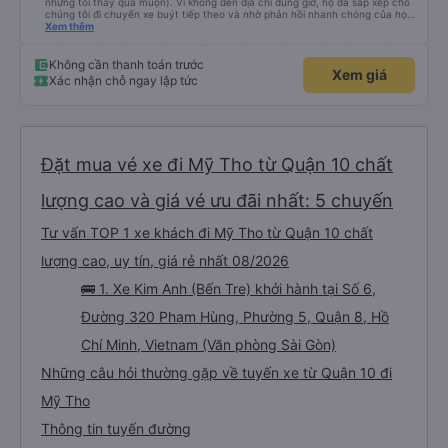
nhưng tôi thấy quá muộn). Vì không đến địa chỉ đúng giờ, họ đã sắp xếp cho
chúng tôi đi chuyến xe buýt tiếp theo và nhờ phản hồi nhanh chóng của họ,
chúng tôi đã đến được điểm đến một cách suôn sẻ. Nhìn chung, trải nghiệm
Xem thêm
tốt dù có sự thay đổi kế hoạch, tôi sẽ lại đi du lịch với Vexere.
Không cần thanh toán trước
Xem giá
Xác nhận chỗ ngay lập tức
Đặt mua vé xe đi Mỹ Tho từ Quận 10 chất
lượng cao và giá vé ưu đãi nhất: 5 chuyến
Tư vấn TOP 1 xe khách đi Mỹ Tho từ Quận 10 chất
lượng cao, uy tín, giá rẻ nhất 08/2026
🚌 1. Xe Kim Anh (Bến Tre) khởi hành tại Số 6,
Đường 320 Phạm Hùng, Phường 5, Quận 8, Hồ
Chí Minh, Vietnam (Văn phòng Sài Gòn)
Những câu hỏi thường gặp về tuyến xe từ Quận 10 đi
Mỹ Tho
Thông tin tuyến đường