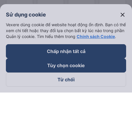
close
Sử dụng cookie
Vexere dùng cookie để website hoạt động ổn định. Bạn có thể
xem chi tiết hoặc thay đổi lựa chọn bất kỳ lúc nào trong phần
Quản lý cookie. Tìm hiểu thêm trong
Chính sách Cookie
.
Chấp nhận tất cả
Tùy chọn cookie
Từ chối
Theo dõi chúng tôi trên
Facebook
Tiktok
Youtube
Công ty TNHH Thương Mại Dịch Vụ Vexere
Địa chỉ đăng ký kinh doanh: 8C Chữ Đồng Tử, Phường Tân
Sơn Nhất, TP. Hồ Chí Minh, Việt Nam