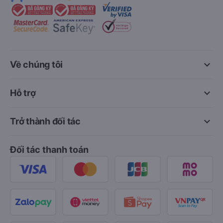
keyboard_arrow_down
Về chúng tôi
keyboard_arrow_down
Hỗ trợ
keyboard_arrow_down
Trở thành đối tác
Đối tác thanh toán