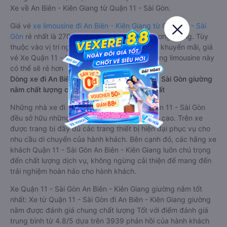
Xe về An Biên - Kiên Giang từ Quận 11 - Sài Gòn.
Giá vé
xe limousine đi An Biên - Kiên Giang từ Quận 11 - Sài
Gòn
rẻ nhất là 270000VND của hãng xe Phương Trang. Tùy
thuộc vào vị trí ngồi của bạn và chương trình khuyến mãi, giá
vé Xe Quận 11 - Sài Gòn đi An Biên - Kiên Giang limousine này
có thể sẽ rẻ hơn
Dòng xe đi An Biên - Kiên Giang từ Quận 11 - Sài Gòn giường
nằm chất lượng cao: Thoải mái, giá cả tốt nhất
Những nhà xe đi An Biên - Kiên Giang từ Quận 11 - Sài Gòn
đều sở hữu những xe giường nằm chất lượng cao. Trên xe
được trang bị đầy đủ các trang thiết bị hiện đại phục vụ cho
nhu cầu di chuyển của hành khách. Bên cạnh đó, các hãng xe
khách Quận 11 - Sài Gòn An Biên - Kiên Giang luôn chú trọng
đến chất lượng dịch vụ, không ngừng cải thiện để mang đến
trải nghiệm hoàn hảo cho hành khách.
Xe Quận 11 - Sài Gòn An Biên - Kiên Giang giường nằm tốt
nhất: Xe từ Quận 11 - Sài Gòn đi An Biên - Kiên Giang giường
nằm được đánh giá chung chất lượng Tốt với điểm đánh giá
trung bình từ 4.8/5 dựa trên 3939 phản hồi của hành khách