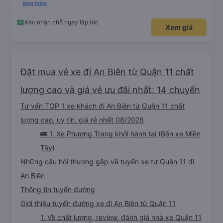
please display the Wi-Fi password clearly inside the cabin for convenience. I
Xem thêm
would definitely ride with them again! -------------- ​ Xe chất lượng tốt và
tài xế lái xe rất an toàn. Để dịch vụ hoàn hảo hơn, tôi góp ý nhà xe nên có
quy định rõ ràng về việc giữ im lặng (tắt âm thanh điện thoại) vào ban đêm
Xác nhận chỗ ngay lập tức
Xem giá
để tránh làm phiền hành khách khác ngủ. Ngoài ra, nhà xe nên dán sẵn mật
khẩu Wi-Fi trong xe để hành khách dễ dàng sử dụng. Tôi vẫn sẽ tiếp tục ủng
hộ nhà xe trong tương lai!
Đặt mua vé xe đi An Biên từ Quận 11 chất
lượng cao và giá vé ưu đãi nhất: 14 chuyến
Tư vấn TOP 1 xe khách đi An Biên từ Quận 11 chất
lượng cao, uy tín, giá rẻ nhất 08/2026
🚌 1. Xe Phương Trang khởi hành tại (Bến xe Miền
Tây)
Những câu hỏi thường gặp về tuyến xe từ Quận 11 đi
An Biên
Thông tin tuyến đường
Giới thiệu tuyến đường xe đi An Biên từ Quận 11
1. Về chất lượng, review, đánh giá nhà xe Quận 11