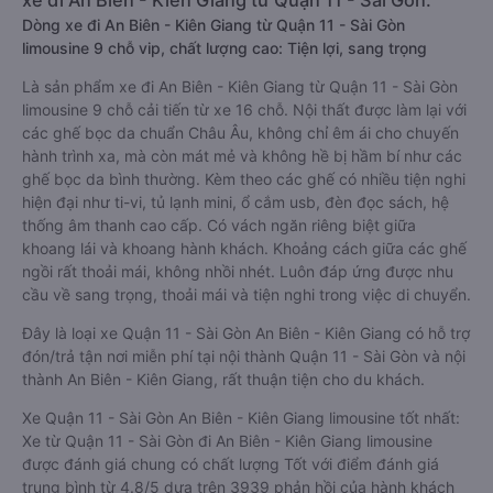
xe đi An Biên - Kiên Giang từ Quận 11 - Sài Gòn:
Dòng xe đi An Biên - Kiên Giang từ Quận 11 - Sài Gòn
limousine 9 chỗ vip, chất lượng cao: Tiện lợi, sang trọng
Là sản phẩm xe đi An Biên - Kiên Giang từ Quận 11 - Sài Gòn
limousine 9 chỗ cải tiến từ xe 16 chỗ. Nội thất được làm lại với
các ghế bọc da chuẩn Châu Âu, không chỉ êm ái cho chuyến
hành trình xa, mà còn mát mẻ và không hề bị hầm bí như các
ghế bọc da bình thường. Kèm theo các ghế có nhiều tiện nghi
hiện đại như ti-vi, tủ lạnh mini, ổ cắm usb, đèn đọc sách, hệ
thống âm thanh cao cấp. Có vách ngăn riêng biệt giữa
khoang lái và khoang hành khách. Khoảng cách giữa các ghế
ngồi rất thoải mái, không nhồi nhét. Luôn đáp ứng được nhu
cầu về sang trọng, thoải mái và tiện nghi trong việc di chuyển.
Đây là loại xe Quận 11 - Sài Gòn An Biên - Kiên Giang có hỗ trợ
đón/trả tận nơi miễn phí tại nội thành Quận 11 - Sài Gòn và nội
thành An Biên - Kiên Giang, rất thuận tiện cho du khách.
Xe Quận 11 - Sài Gòn An Biên - Kiên Giang limousine tốt nhất:
Xe từ Quận 11 - Sài Gòn đi An Biên - Kiên Giang limousine
được đánh giá chung có chất lượng Tốt với điểm đánh giá
trung bình từ 4.8/5 dựa trên 3939 phản hồi của hành khách