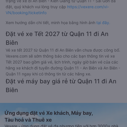
trạng vé xe đi An Biên - Kiên Giang từ Quận 11 - Sài Gòn đã
đặt, quý khách vui lòng truy cập
https://vexere.com/vi-
VN/booking/ticketinfo
Xem hướng dẫn chi tiết, minh họa bằng hình ảnh
tại đây.
Đặt vé xe Tết 2027 từ Quận 11 đi An
Biên
Vé xe tết 2027 từ Quận 11 đi An Biên vẫn chưa được công bố.
Vexere.com sẽ sớm thông báo cho các bạn thông tin vé xe
Tết 2027 bao gồm giá vé, lịch trình, ngày giờ bán vé của các
hãng xe khách đi tuyến đường Quận 11 - An Biên và An Biên -
Quận 11 ngay khi có thông tin từ các hãng xe.
Đặt vé máy bay giá rẻ từ Quận 11 đi An
Biên
Ứng dụng đặt vé Xe khách, Máy bay,
Tàu hoả và Thuê xe
Vexere - ứng dụng đặt vé đa phương tiện với hơn 3000+ nhà