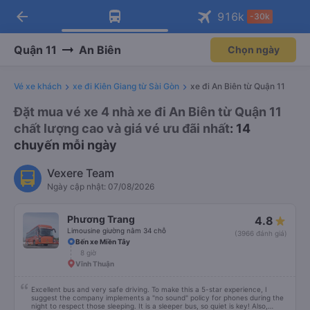
arrow_back
Tải app Vexere ngay!
Tải app Vexere
916
k
-30k
Mở app
Mở app
Nhận ưu đãi thành viên độc
-30k/ghế khi đặt vé máy bay qua
quyền
app
Quận 11
An Biên
Chọn ngày
Vé xe khách
xe đi Kiên Giang từ Sài Gòn
xe đi An Biên từ Quận 11
Đặt mua vé xe 4 nhà xe đi An Biên từ Quận 11
chất lượng cao và giá vé ưu đãi nhất
: 14
chuyến mỗi ngày
Vexere Team
Ngày cập nhật: 07/08/2026
Phương Trang
4.8
Limousine giường nằm 34 chỗ
(3966 đánh giá)
Bến xe Miền Tây
8 giờ
Vĩnh Thuận
Excellent bus and very safe driving. To make this a 5-star experience, I
suggest the company implements a "no sound" policy for phones during the
night to respect those sleeping. It is a sleeper bus, so quiet is key! Also,