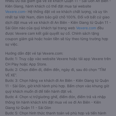
nhiều ưu đãi giảm giá vé xe khách Quận 11 - Sài Gòn An Biên -
Kiên Giang, hành khách có thể đặt mua tại website
Vexere.com
- Hệ thống đặt vé xe khách chất lượng, và uy tín
nhất tại Việt Nam, đảm bảo giữ chỗ 100%. Đối với bất cứ giao
dịch đặt mua vé xe khách đi An Biên - Kiên Giang từ Quận 11 -
Sài Gòn nào của quý khách tại trang web
Vexere.com
đều
được Vexere cam kết giải quyết sự cố. Chính sách tặng
coupon giảm giá hoặc hoàn tiền sẽ tùy theo từng trường hợp
sự việc.
Hướng dẫn đặt vé tại Vexere.com:
Bước 1: Truy cập vào website Vexere hoặc tải app Vexere trên
CH Play hoặc App Store.
Bước 2: Chọn điểm đi, điểm đến, ngày đi, sau đó chọn “TÌM
VÉ XE”.
Bước 3: Chọn hãng xe khách đi An Biên - Kiên Giang từ Quận
11 - Sài Gòn, giờ khởi hành phù hợp. Bấm chọn vào khung giờ
quý khách muốn đi để tiến hành đặt vé.
Bước 4: Chọn vị trí/giường ghế, điểm đón, điểm trả và nhập
thông tin hành khách khi đặt mua vé xe đi An Biên - Kiên
Giang từ Quận 11 - Sài Gòn
Bước 5: Chọn hình thức thanh toán vé phù hợp và tiến hành