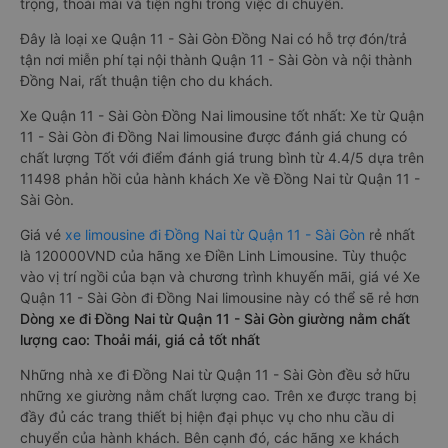
trọng, thoải mái và tiện nghi trong việc di chuyển.
Đây là loại xe Quận 11 - Sài Gòn Đồng Nai có hỗ trợ đón/trả
tận nơi miễn phí tại nội thành Quận 11 - Sài Gòn và nội thành
Đồng Nai, rất thuận tiện cho du khách.
Xe Quận 11 - Sài Gòn Đồng Nai limousine tốt nhất: Xe từ Quận
11 - Sài Gòn đi Đồng Nai limousine được đánh giá chung có
chất lượng Tốt với điểm đánh giá trung bình từ 4.4/5 dựa trên
11498 phản hồi của hành khách Xe về Đồng Nai từ Quận 11 -
Sài Gòn.
Giá vé
xe limousine đi Đồng Nai từ Quận 11 - Sài Gòn
rẻ nhất
là 120000VND của hãng xe Điền Linh Limousine. Tùy thuộc
vào vị trí ngồi của bạn và chương trình khuyến mãi, giá vé Xe
Quận 11 - Sài Gòn đi Đồng Nai limousine này có thể sẽ rẻ hơn
Dòng xe đi Đồng Nai từ Quận 11 - Sài Gòn giường nằm chất
lượng cao: Thoải mái, giá cả tốt nhất
Những nhà xe đi Đồng Nai từ Quận 11 - Sài Gòn đều sở hữu
những xe giường nằm chất lượng cao. Trên xe được trang bị
đầy đủ các trang thiết bị hiện đại phục vụ cho nhu cầu di
chuyển của hành khách. Bên cạnh đó, các hãng xe khách