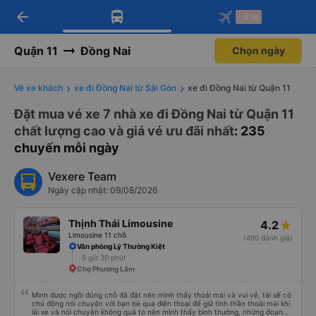
arrow_back
Tải app Vexere ngay!
Tải app Vexere
-30k
Mở app
Mở app
Nhận ưu đãi thành viên độc
-30k/ghế khi đặt vé máy bay qua
quyền
app
Quận 11
Đồng Nai
Chọn ngày
Vé xe khách
xe đi Đồng Nai từ Sài Gòn
xe đi Đồng Nai từ Quận 11
Đặt mua vé xe 7 nhà xe đi Đồng Nai từ Quận 11
chất lượng cao và giá vé ưu đãi nhất
: 235
chuyến mỗi ngày
Vexere Team
Ngày cập nhật: 09/08/2026
Thịnh Thái Limousine
4.2
Limousine 11 chỗ
(490 đánh giá)
Văn phòng Lý Thường Kiệt
5 giờ 30 phút
Chợ Phương Lâm
Mình được ngồi đúng chỗ đã đặt nên mình thấy thoải mái và vui vẻ, tài xế có
chủ động nói chuyện với bạn bè qua điện thoại để giữ tinh thần thoải mái khi
lái xe và nói chuyện không quá to nên mình thấy bình thường, những đoạn