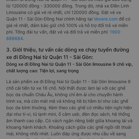
từ 120000 đồng - 330000 đồng. Trong đó, nhà xe Điền Linh
Limousine có giá vé rẻ nhất, chỉ 120000 đồng. Đặt vé xe
Quận 11 - Sài Gòn Đồng Nai chính hãng tại
Vexere.com
để có
giá rẻ nhất, đảm bảo giữ chỗ 100% và hỗ trợ đổi trả vé miễn
phí. Tổng đài tư vấn, đặt vé và đổi trả vé miễn phí:
1900
888684
.
3. Giới thiệu, tư vấn các dòng xe chạy tuyến đường
xe đi Đồng Nai từ Quận 11 - Sài Gòn:
Dòng xe đi Đồng Nai từ Quận 11 - Sài Gòn limousine 9 chỗ vip,
chất lượng cao: Tiện lợi, sang trọng
Là sản phẩm xe đi Đồng Nai từ Quận 11 - Sài Gòn limousine 9
chỗ cải tiến từ xe 16 chỗ. Nội thất được làm lại với các ghế
bọc da chuẩn Châu Âu, không chỉ êm ái cho chuyến hành
trình xa, mà còn mát mẻ và không hề bị hầm bí như các ghế
bọc da bình thường. Kèm theo các ghế có nhiều tiện nghi hiện
đại như ti-vi, tủ lạnh mini, ổ cắm usb, đèn đọc sách, hệ thống
âm thanh cao cấp. Có vách ngăn riêng biệt giữa khoang lái và
khoang hành khách. Khoảng cách giữa các ghế ngồi rất thoải
mái, không nhồi nhét. Luôn đáp ứng được nhu cầu về sang