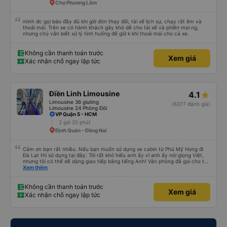
Chợ Phương Lâm
mình đc gọi báo đầy đủ khi giờ đón thay đổi, tài xế lịch sự, chạy rất êm và
thoải mái. Trên xe có hành khách gây khó dễ cho tài xế và phiền mọi ng,
nhưng chú vẫn biết xử lý tình huống để giữ k khí thoải mái cho cả xe.
Không cần thanh toán trước
Xem giá
Xác nhận chỗ ngay lập tức
Điền Linh Limousine
4.1
Limousine 36 giường
(6377 đánh giá)
Limousine 24 Phòng Đôi
VP Quận 5 - HCM
2 giờ 20 phút
Định Quán - Đồng Nai
Cảm ơn bạn rất nhiều. Nếu bạn muốn sử dụng xe cabin từ Phú Mỹ Hưng đi
Đà Lạt thì sử dụng tại đây. Tôi rất khó hiểu anh ấy vì anh ấy nói giọng Việt,
nhưng tôi có thể dễ dàng giao tiếp bằng tiếng Anh! Văn phòng đã gọi cho tôi
một giờ trước khi lên xe, và mặc dù tôi phải chuyển chỗ nhiều lần vì không
Xem thêm
đến đúng giờ nhưng họ vẫn vui vẻ chấp nhận tôi. Nếu bạn đi xe đưa đón
(van) ở cổng chính sẽ đưa bạn đến điểm hẹn. Vì bạn đang ở trên xe nên hãy
cắt vé trước và đưa cho họ, dù tài xế hoặc người soát vé không nói được
Không cần thanh toán trước
Xem giá
tiếng Anh nhưng họ sẽ cho bạn biết khi đến điểm trả khách. Ngoài ra còn có
Xác nhận chỗ ngay lập tức
xe đưa đón nên bạn có thể bỏ qua nếu Grab hoạt động, tài xế đưa đón cũng
sẽ vui lòng thông báo bằng cử chỉ nên chỉ cần hiển thị địa chỉ khách sạn là
được. Tôi thực sự đánh giá cao mọi thứ. Nếu đi Đà Lạt từ Phú Mỹ Hưng bạn
chỉ cần đặt xe khách ở đây. Nhân viên văn phòng có thể nói được một chút
tiếng Anh. Và họ đã gọi cho tôi trước 1 giờ để bắt xe buýt. Tôi chỉ đợi ở Cổng