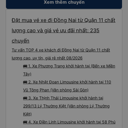
chính LotteMart Quận 7, bắt xe đưa đón (Xe Van nhỏ màu bạc) và họ thả tôi
Xem thêm chuyến
ra khỏi trung tâm. Chỉ vài phút sau, tôi đã có thể bắt xe buýt đi Đà Lạt. Viên
chức mang vé đến và giúp đỡ mọi việc. Họ thật tử tế, thân thiện. Tài xế xe
buýt và tài xế phụ (?) không thể nói tiếng Anh, nhưng vấn đề không phải là
vấn đề. Họ luôn cố gắng giúp đỡ tôi. Khi đến Đà Lạt, tôi gặp tài xế taxi. Thế là
tôi hỏi mọi người, tôi có thể sử dụng xe đưa đón được không. Họ có dịch vụ
Đặt mua vé xe đi Đồng Nai từ Quận 11 chất
đưa đón nên tôi mới phớt lờ tài xế taxi. Tôi vừa cho xem địa chỉ khách sạn, tài
xế đưa đón đã đưa tôi đến đúng nơi. Tôi thực sự đánh giá cao mọi thứ. Tôi hi
vọng được gặp bạn lần nữa.
lượng cao và giá vé ưu đãi nhất: 235
chuyến
Tư vấn TOP 4 xe khách đi Đồng Nai từ Quận 11 chất
lượng cao, uy tín, giá rẻ nhất 08/2026
🚌 1. Xe Phương Trang khởi hành tại (Bến xe Miền
Tây)
🚌 2. Xe Nhật Đoan Limousine khởi hành tại 110
Vũ Tông Phan (Văn phòng Sài Gòn)
🚌 3. Xe Thịnh Thái Limousine khởi hành tại
299/13 Lý Thường Kiệt (Văn phòng Lý Thường
Kiệt)
🚌 4. Xe Điền Linh Limousine khởi hành tại 58 Phú