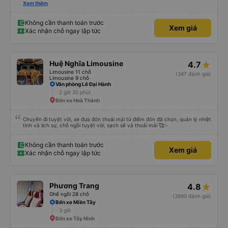
được, anh thật muốn tip cho bác tài. Xe này là xe Limousine nhưng mà vé xe
Xem thêm
bằng xe khách cũng 100k. Rất hài lòng, điểm duy nhất phải cải thiện là wifi
trên xe ko kết nối được.
Không cần thanh toán trước
Xem giá
Xác nhận chỗ ngay lập tức
Huệ Nghĩa Limousine
4.7
Limousine 11 chỗ
(347 đánh giá)
Limousine 9 chỗ
Văn phòng Lê Đại Hành
2 giờ 30 phút
Bến xe Hoà Thành
Chuyến đi tuyệt vời, xe đưa đón thoải mái từ điểm đón đã chọn, quản lý nhiệt
tình và lịch sự, chỗ ngồi tuyệt vời, sạch sẽ và thoải mái 🥰✨
Không cần thanh toán trước
Xem giá
Xác nhận chỗ ngay lập tức
Phương Trang
4.8
Ghế ngồi 28 chỗ
(3990 đánh giá)
Bến xe Miền Tây
3 giờ
Bến xe Tây Ninh