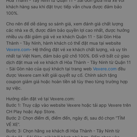
Hòa Thành - Tây Ninh từ Quận 11 - Sài Gòn giữa nhà xe với
khách hàng sau khi đặt trực tiếp vẫn chưa được đảm bảo
100%.
Cho nên để dễ dàng so sánh giá, xem đánh giá chất lượng
các nhà xe đi, được đảm bảo quyền lợi cao nhất, được hưởng
nhiều ưu đãi giảm giá vé xe khách Quận 11 - Sài Gòn Hòa
Thành - Tây Ninh, hành khách có thể đặt mua tại website
Vexere.com
- Hệ thống đặt vé xe khách chất lượng, và uy tín
nhất tại Việt Nam, đảm bảo giữ chỗ 100%. Đối với bất cứ giao
dịch đặt mua vé xe khách đi Hòa Thành - Tây Ninh từ Quận 11
- Sài Gòn nào của quý khách tại trang web
Vexere.com
đều
được Vexere cam kết giải quyết sự cố. Chính sách tặng
coupon giảm giá hoặc hoàn tiền sẽ tùy theo từng trường hợp
sự việc.
Hướng dẫn đặt vé tại Vexere.com:
Bước 1: Truy cập vào website Vexere hoặc tải app Vexere trên
CH Play hoặc App Store.
Bước 2: Chọn điểm đi, điểm đến, ngày đi, sau đó chọn “TÌM
VÉ XE”.
Bước 3: Chọn hãng xe khách đi Hòa Thành - Tây Ninh từ