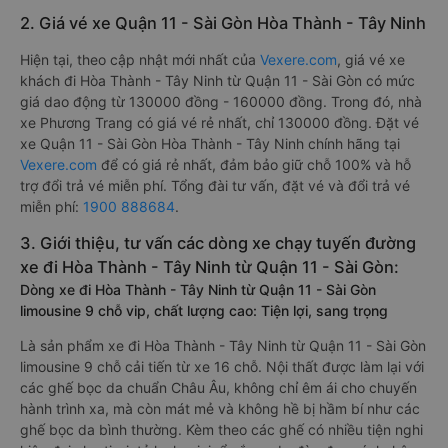
2. Giá vé xe Quận 11 - Sài Gòn Hòa Thành - Tây Ninh
Hiện tại, theo cập nhật mới nhất của
Vexere.com
, giá vé xe
khách đi Hòa Thành - Tây Ninh từ Quận 11 - Sài Gòn có mức
giá dao động từ 130000 đồng - 160000 đồng. Trong đó, nhà
xe Phương Trang có giá vé rẻ nhất, chỉ 130000 đồng. Đặt vé
xe Quận 11 - Sài Gòn Hòa Thành - Tây Ninh chính hãng tại
Vexere.com
để có giá rẻ nhất, đảm bảo giữ chỗ 100% và hỗ
trợ đổi trả vé miễn phí. Tổng đài tư vấn, đặt vé và đổi trả vé
miễn phí:
1900 888684
.
3. Giới thiệu, tư vấn các dòng xe chạy tuyến đường
xe đi Hòa Thành - Tây Ninh từ Quận 11 - Sài Gòn:
Dòng xe đi Hòa Thành - Tây Ninh từ Quận 11 - Sài Gòn
limousine 9 chỗ vip, chất lượng cao: Tiện lợi, sang trọng
Là sản phẩm xe đi Hòa Thành - Tây Ninh từ Quận 11 - Sài Gòn
limousine 9 chỗ cải tiến từ xe 16 chỗ. Nội thất được làm lại với
các ghế bọc da chuẩn Châu Âu, không chỉ êm ái cho chuyến
hành trình xa, mà còn mát mẻ và không hề bị hầm bí như các
ghế bọc da bình thường. Kèm theo các ghế có nhiều tiện nghi