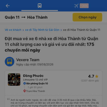
arrow_back
Tải app Vexere ngay!
Tải app Vexere
-30k
Mở app
Mở app
Nhận ưu đãi thành viên độc
-30k/ghế khi đặt vé máy bay qua
quyền
app
Quận 11
Hòa Thành
Chọn ngày
Vé xe khách
xe đi Tây Ninh từ Sài Gòn
xe đi Hòa Thành từ Quận 11
Đặt mua vé xe 6 nhà xe đi Hòa Thành từ Quận
11 chất lượng cao và giá vé ưu đãi nhất
: 175
chuyến mỗi ngày
Vexere Team
Ngày cập nhật: 09/08/2026
Đồng Phước
4.7
Limousine 12 chỗ VIP
(2207 đánh giá)
Văn phòng Quận 10
1 giờ 50 phút
Trạm Hòa Thành
Anh là người nước ngoài, do vấn đề visa 3:35 mới đi qua cửa khẩu Mộc Bài,
mà xe trung chuyển có liên lạc với anh liên tục và cập nhật tình hình. Cho dù
chỉ có 10 phút, xe trung chuyển vẫn đón anh và gửi lên xe kịp thời. Nếu mà