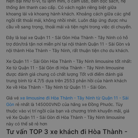
hiện đại như ti-vi, tủ lạnh mini, ổ cắm usb, đèn đọc sách, hệ
thống âm thanh cao cấp. Có vách ngăn riêng biệt giữa
khoang lái và khoang hành khách. Khoảng cách giữa các ghế
ngồi rất thoải mái, không nhồi nhét. Luôn đáp ứng được nhu
cầu về sang trọng, thoải mái và tiện nghi trong việc di chuyển.
Đây là loại xe Quận 11 - Sài Gòn Hòa Thành - Tây Ninh có hỗ
trợ đón/trả tận nơi miễn phí tại nội thành Quận 11 - Sài Gòn và
nội thành Hòa Thành - Tây Ninh, rất thuận tiện cho du khách.
Xe Quận 11 - Sài Gòn Hòa Thành - Tây Ninh limousine tốt nhất:
Xe từ Quận 11 - Sài Gòn đi Hòa Thành - Tây Ninh limousine
được đánh giá chung có chất lượng Tốt với điểm đánh giá
trung bình từ 4.7/5 dựa trên 2553 phản hồi của hành khách
Xe về Hòa Thành - Tây Ninh từ Quận 11 - Sài Gòn.
Giá vé
xe limousine đi Hòa Thành - Tây Ninh từ Quận 11 - Sài
Gòn
rẻ nhất là 145000VND của hãng xe Đồng Phước. Tùy
thuộc vào vị trí ngồi của bạn và chương trình khuyến mãi, giá
vé Xe Quận 11 - Sài Gòn đi Hòa Thành - Tây Ninh limousine
này có thể sẽ rẻ hơn
Tư vấn TOP 3 xe khách đi Hòa Thành -