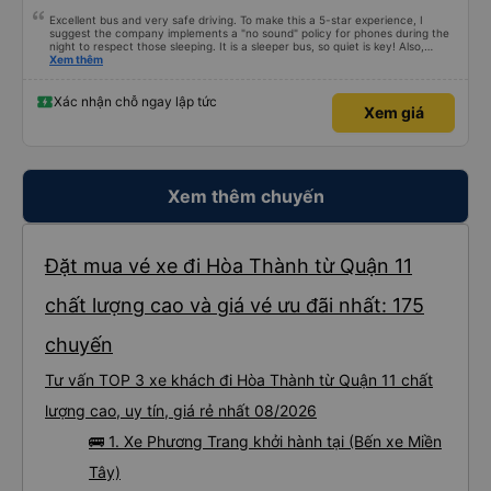
Excellent bus and very safe driving. To make this a 5-star experience, I
suggest the company implements a "no sound" policy for phones during the
night to respect those sleeping. It is a sleeper bus, so quiet is key! Also,
please display the Wi-Fi password clearly inside the cabin for convenience. I
Xem thêm
would definitely ride with them again! -------------- ​ Xe chất lượng tốt và
tài xế lái xe rất an toàn. Để dịch vụ hoàn hảo hơn, tôi góp ý nhà xe nên có
quy định rõ ràng về việc giữ im lặng (tắt âm thanh điện thoại) vào ban đêm
Xác nhận chỗ ngay lập tức
Xem giá
để tránh làm phiền hành khách khác ngủ. Ngoài ra, nhà xe nên dán sẵn mật
khẩu Wi-Fi trong xe để hành khách dễ dàng sử dụng. Tôi vẫn sẽ tiếp tục ủng
hộ nhà xe trong tương lai!
Xem thêm chuyến
Đặt mua vé xe đi Hòa Thành từ Quận 11
chất lượng cao và giá vé ưu đãi nhất: 175
chuyến
Tư vấn TOP 3 xe khách đi Hòa Thành từ Quận 11 chất
lượng cao, uy tín, giá rẻ nhất 08/2026
🚌 1. Xe Phương Trang khởi hành tại (Bến xe Miền
Tây)