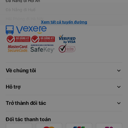
Đà Nẵng đi Hội An
Đà Nẵng đi Huế
Hải Phòng đi Hà Nội
Xem tất cả tuyến đường
keyboard_arrow_down
Về chúng tôi
keyboard_arrow_down
Hỗ trợ
keyboard_arrow_down
Trở thành đối tác
Đối tác thanh toán