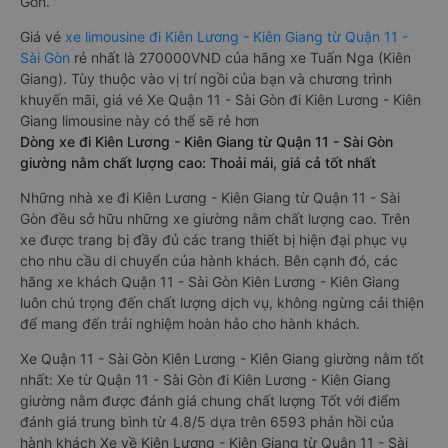
Gòn.
Giá vé
xe limousine đi Kiên Lương - Kiên Giang từ Quận 11 -
Sài Gòn
rẻ nhất là 270000VND của hãng xe Tuấn Nga (Kiên
Giang). Tùy thuộc vào vị trí ngồi của bạn và chương trình
khuyến mãi, giá vé Xe Quận 11 - Sài Gòn đi Kiên Lương - Kiên
Giang limousine này có thể sẽ rẻ hơn
Dòng xe đi Kiên Lương - Kiên Giang từ Quận 11 - Sài Gòn
giường nằm chất lượng cao: Thoải mái, giá cả tốt nhất
Những nhà xe đi Kiên Lương - Kiên Giang từ Quận 11 - Sài
Gòn đều sở hữu những xe giường nằm chất lượng cao. Trên
xe được trang bị đầy đủ các trang thiết bị hiện đại phục vụ
cho nhu cầu di chuyển của hành khách. Bên cạnh đó, các
hãng xe khách Quận 11 - Sài Gòn Kiên Lương - Kiên Giang
luôn chú trọng đến chất lượng dịch vụ, không ngừng cải thiện
để mang đến trải nghiệm hoàn hảo cho hành khách.
Xe Quận 11 - Sài Gòn Kiên Lương - Kiên Giang giường nằm tốt
nhất: Xe từ Quận 11 - Sài Gòn đi Kiên Lương - Kiên Giang
giường nằm được đánh giá chung chất lượng Tốt với điểm
đánh giá trung bình từ 4.8/5 dựa trên 6593 phản hồi của
hành khách Xe về Kiên Lương - Kiên Giang từ Quận 11 - Sài