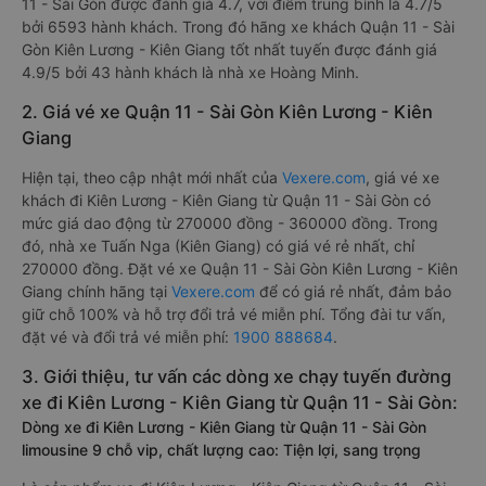
11 - Sài Gòn được đánh giá 4.7, với điểm trung bình là 4.7/5
bởi 6593 hành khách. Trong đó hãng xe khách Quận 11 - Sài
Gòn Kiên Lương - Kiên Giang tốt nhất tuyến được đánh giá
4.9/5 bởi 43 hành khách là nhà xe Hoàng Minh.
2. Giá vé xe Quận 11 - Sài Gòn Kiên Lương - Kiên
Giang
Hiện tại, theo cập nhật mới nhất của
Vexere.com
, giá vé xe
khách đi Kiên Lương - Kiên Giang từ Quận 11 - Sài Gòn có
mức giá dao động từ 270000 đồng - 360000 đồng. Trong
đó, nhà xe Tuấn Nga (Kiên Giang) có giá vé rẻ nhất, chỉ
270000 đồng. Đặt vé xe Quận 11 - Sài Gòn Kiên Lương - Kiên
Giang chính hãng tại
Vexere.com
để có giá rẻ nhất, đảm bảo
giữ chỗ 100% và hỗ trợ đổi trả vé miễn phí. Tổng đài tư vấn,
đặt vé và đổi trả vé miễn phí:
1900 888684
.
3. Giới thiệu, tư vấn các dòng xe chạy tuyến đường
xe đi Kiên Lương - Kiên Giang từ Quận 11 - Sài Gòn:
Dòng xe đi Kiên Lương - Kiên Giang từ Quận 11 - Sài Gòn
limousine 9 chỗ vip, chất lượng cao: Tiện lợi, sang trọng