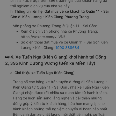
bình là 4.8/5 dựa trên 3963 đánh giá của khách hàng đã
trải nghiệm dịch vụ của nhà xe này.
h. Thông tin liên hệ, đặt mua vé xe khách từ Quận 11 - Sài
Gòn đi Kiên Lương - Kiên Giang Phương Trang
Văn phòng xe Phương Trang ở Quận 11 - Sài Gòn:
Xem địa chỉ văn phòng nhà xe Phương Trang:
https://vexere.com/vi-VN/
Số điện thoại đặt mua vé xe Quận 11 - Sài Gòn Kiên
Lương - Kiên Giang:
1900 888684
🚌 4. Xe Tuấn Nga (Kiên Giang) khởi hành tại Cổng
2, 395 Kinh Dương Vương (Bến xe Miền Tây)
a. Giới thiệu xe Tuấn Nga (Kiên Giang)
Trong số các hãng xe trên tuyến đường đi Kiên Lương -
Kiên Giang từ Quận 11 - Sài Gòn , nhà xe Tuấn Nga (Kiên
Giang) nhận được rất nhiều sự quan tâm từ hành khách.
Hãng xe luôn sẵn sàng lắng nghe và cải thiện những
đóng góp ý kiến từ khách hàng, hứa hẹn mang lại cho
hành khách những trải nghiệm chuyến đi hoàn hảo nhất.
Bên cạnh dàn xe chất lượng, nội thất tiện nghi, xe Tuấn