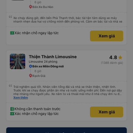
8 giờ
Bến Xe Ba Hòn
Xe chsjy đúng giờ, đến bến Phà Thạnh thới, bác tài tận tâm dùng xe máy
nhanh nhẹn đưa hai vợ chồng mình đến phòng vé. Cảm ơn bác tài và nhà xe
Xác nhận chỗ ngay lập tức
Xem giá
Thiện Thành Limousine
4.8
Limousine 24 phòng
(1388 đánh giá)
Bến xe Miền Đông mới
8 giờ
Rạch Giá
Trải nghiệm quá tốt. Nhân viên tổng đài và nhà xe thân thiện, nhiệt tình.
Trước khi xe chạy được phần ăn nhẹ và nước uống miễn phí. Đến nơi gọi dậy
nhẹ nhàng như người yêu. Xe nằm to và thoải mái như ở nhà chạy êm ru đến
nơi lúc nào không hay luôn. I had very good experience with this bus
Xem thêm
operator. The staff are friendly and helpful. Before getting on the bus, we
were offered light meals and drinks. When the bus has arrived, the staff
woke us up as they were waking up up their lovers. If you are foreigners and
Không cần thanh toán trước
Xem giá
planning to take this bus, please don’t hesitate as the seats are big and
Xác nhận chỗ ngay lập tức
comfortable enough for you to sleep on.