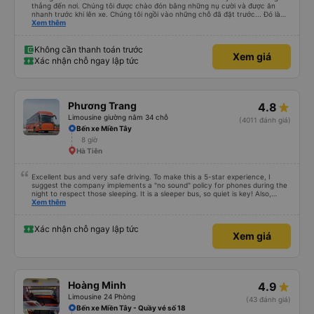
thẳng đến nơi. Chúng tôi được chào đón bằng những nụ cười và được ăn
nhanh trước khi lên xe. Chúng tôi ngồi vào những chỗ đã đặt trước... Đó là
bốn chỗ ngồi ở phía sau cùng của xe... Các con tôi gọi đó là &quot;xe xóc
Xem thêm
nảy&quot; vì chuyến đi rất rất gập ghềnh. Tài xế của chúng tôi là một người
lái xe Việt Nam điển hình. Chuyến đi rất đẹp với những con kênh và những
ngôi nhà ven kênh.
Không cần thanh toán trước
Xem giá
Xác nhận chỗ ngay lập tức
Phương Trang
4.8
Limousine giường nằm 34 chỗ
(4011 đánh giá)
Bến xe Miền Tây
8 giờ
Hà Tiên
Excellent bus and very safe driving. To make this a 5-star experience, I
suggest the company implements a "no sound" policy for phones during the
night to respect those sleeping. It is a sleeper bus, so quiet is key! Also,
please display the Wi-Fi password clearly inside the cabin for convenience. I
Xem thêm
would definitely ride with them again! -------------- ​ Xe chất lượng tốt và
tài xế lái xe rất an toàn. Để dịch vụ hoàn hảo hơn, tôi góp ý nhà xe nên có
quy định rõ ràng về việc giữ im lặng (tắt âm thanh điện thoại) vào ban đêm
Xác nhận chỗ ngay lập tức
Xem giá
để tránh làm phiền hành khách khác ngủ. Ngoài ra, nhà xe nên dán sẵn mật
khẩu Wi-Fi trong xe để hành khách dễ dàng sử dụng. Tôi vẫn sẽ tiếp tục ủng
hộ nhà xe trong tương lai!
Hoàng Minh
4.9
Limousine 24 Phòng
(43 đánh giá)
Bến xe Miền Tây - Quầy vé số 18