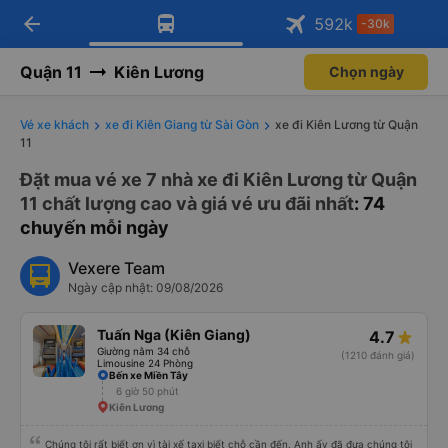
arrow_back
Tải app Vexere ngay!
Tải app Vexere
592
k
-30k
Mở app
Mở app
Nhận ưu đãi thành viên độc
-30k/ghế khi đặt vé máy bay qua
quyền
app
Quận 11
Kiên Lương
Chọn ngày
Vé xe khách
xe đi Kiên Giang từ Sài Gòn
xe đi Kiên Lương từ Quận
11
Đặt mua vé xe 7 nhà xe đi Kiên Lương từ Quận
11 chất lượng cao và giá vé ưu đãi nhất
: 74
chuyến mỗi ngày
Vexere Team
Ngày cập nhật: 09/08/2026
Tuấn Nga (Kiên Giang)
4.7
Giường nằm 34 chỗ
(1210 đánh giá)
Limousine 24 Phòng
Bến xe Miền Tây
6 giờ 50 phút
Kiên Lương
Chúng tôi rất biết ơn vì tài xế taxi biết chỗ cần đến. Anh ấy đã đưa chúng tôi