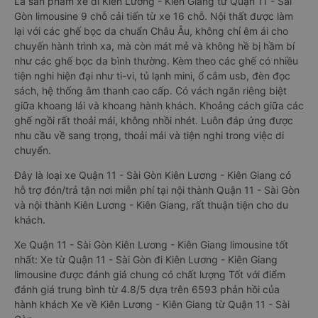
Là sản phẩm xe đi Kiên Lương - Kiên Giang từ Quận 11 - Sài
Gòn limousine 9 chỗ cải tiến từ xe 16 chỗ. Nội thất được làm
lại với các ghế bọc da chuẩn Châu Âu, không chỉ êm ái cho
chuyến hành trình xa, mà còn mát mẻ và không hề bị hầm bí
như các ghế bọc da bình thường. Kèm theo các ghế có nhiều
tiện nghi hiện đại như ti-vi, tủ lạnh mini, ổ cắm usb, đèn đọc
sách, hệ thống âm thanh cao cấp. Có vách ngăn riêng biệt
giữa khoang lái và khoang hành khách. Khoảng cách giữa các
ghế ngồi rất thoải mái, không nhồi nhét. Luôn đáp ứng được
nhu cầu về sang trọng, thoải mái và tiện nghi trong việc di
chuyển.
Đây là loại xe Quận 11 - Sài Gòn Kiên Lương - Kiên Giang có
hỗ trợ đón/trả tận nơi miễn phí tại nội thành Quận 11 - Sài Gòn
và nội thành Kiên Lương - Kiên Giang, rất thuận tiện cho du
khách.
Xe Quận 11 - Sài Gòn Kiên Lương - Kiên Giang limousine tốt
nhất: Xe từ Quận 11 - Sài Gòn đi Kiên Lương - Kiên Giang
limousine được đánh giá chung có chất lượng Tốt với điểm
đánh giá trung bình từ 4.8/5 dựa trên 6593 phản hồi của
hành khách Xe về Kiên Lương - Kiên Giang từ Quận 11 - Sài