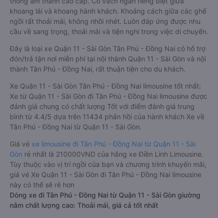
thống âm thanh cao cấp. Có vách ngăn riêng biệt giữa
khoang lái và khoang hành khách. Khoảng cách giữa các ghế
ngồi rất thoải mái, không nhồi nhét. Luôn đáp ứng được nhu
cầu về sang trọng, thoải mái và tiện nghi trong việc di chuyển.
Đây là loại xe Quận 11 - Sài Gòn Tân Phú - Đồng Nai có hỗ trợ
đón/trả tận nơi miễn phí tại nội thành Quận 11 - Sài Gòn và nội
thành Tân Phú - Đồng Nai, rất thuận tiện cho du khách.
Xe Quận 11 - Sài Gòn Tân Phú - Đồng Nai limousine tốt nhất:
Xe từ Quận 11 - Sài Gòn đi Tân Phú - Đồng Nai limousine được
đánh giá chung có chất lượng Tốt với điểm đánh giá trung
bình từ 4.4/5 dựa trên 11434 phản hồi của hành khách Xe về
Tân Phú - Đồng Nai từ Quận 11 - Sài Gòn.
Giá vé
xe limousine đi Tân Phú - Đồng Nai từ Quận 11 - Sài
Gòn
rẻ nhất là 210000VND của hãng xe Điền Linh Limousine.
Tùy thuộc vào vị trí ngồi của bạn và chương trình khuyến mãi,
giá vé Xe Quận 11 - Sài Gòn đi Tân Phú - Đồng Nai limousine
này có thể sẽ rẻ hơn
Dòng xe đi Tân Phú - Đồng Nai từ Quận 11 - Sài Gòn giường
nằm chất lượng cao: Thoải mái, giá cả tốt nhất