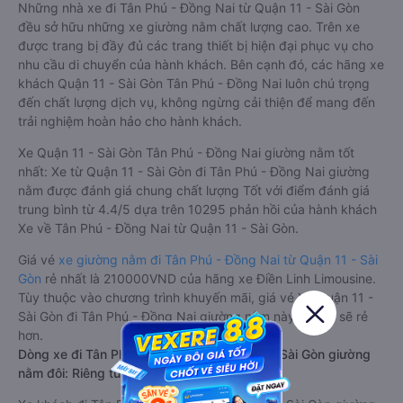
Những nhà xe đi Tân Phú - Đồng Nai từ Quận 11 - Sài Gòn
đều sở hữu những xe giường nằm chất lượng cao. Trên xe
được trang bị đầy đủ các trang thiết bị hiện đại phục vụ cho
nhu cầu di chuyển của hành khách. Bên cạnh đó, các hãng xe
khách Quận 11 - Sài Gòn Tân Phú - Đồng Nai luôn chú trọng
đến chất lượng dịch vụ, không ngừng cải thiện để mang đến
trải nghiệm hoàn hảo cho hành khách.
Xe Quận 11 - Sài Gòn Tân Phú - Đồng Nai giường nằm tốt
nhất: Xe từ Quận 11 - Sài Gòn đi Tân Phú - Đồng Nai giường
nằm được đánh giá chung chất lượng Tốt với điểm đánh giá
trung bình từ 4.4/5 dựa trên 10295 phản hồi của hành khách
Xe về Tân Phú - Đồng Nai từ Quận 11 - Sài Gòn.
Giá vé
xe giường nằm đi Tân Phú - Đồng Nai từ Quận 11 - Sài
Gòn
rẻ nhất là 210000VND của hãng xe Điền Linh Limousine.
Tùy thuộc vào chương trình khuyến mãi, giá vé Xe Quận 11 -
Sài Gòn đi Tân Phú - Đồng Nai giường nằm này có thể sẽ rẻ
hơn.
Dòng xe đi Tân Phú - Đồng Nai từ Quận 11 - Sài Gòn giường
nằm đôi: Riêng tư, đầy đủ tiện nghi