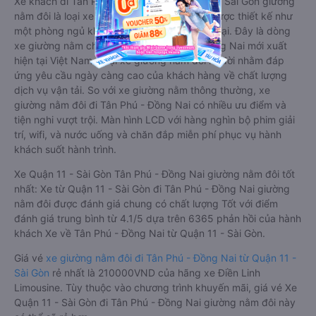
Xe khách đi Tân Phú - Đồng Nai từ Quận 11 - Sài Gòn giường
nằm đôi là loại xe đặc biệt. Với mỗi giường được thiết kế như
một phòng ngủ khách sạn sang trọng, hiện đại. Đây là dòng
xe giường nằm cho cặp đôi đi Tân Phú - Đồng Nai mới xuất
hiện tại Việt Nam. Loại xe giường nằm đôi ra đời nhằm đáp
ứng yêu cầu ngày càng cao của khách hàng về chất lượng
dịch vụ vận tải. So với xe giường nằm thông thường, xe
giường nằm đôi đi Tân Phú - Đồng Nai có nhiều ưu điểm và
tiện nghi vượt trội. Màn hình LCD với hàng nghìn bộ phim giải
trí, wifi, và nước uống và chăn đắp miễn phí phục vụ hành
khách suốt hành trình.
Xe Quận 11 - Sài Gòn Tân Phú - Đồng Nai giường nằm đôi tốt
nhất: Xe từ Quận 11 - Sài Gòn đi Tân Phú - Đồng Nai giường
nằm đôi được đánh giá chung có chất lượng Tốt với điểm
đánh giá trung bình từ 4.1/5 dựa trên 6365 phản hồi của hành
khách Xe về Tân Phú - Đồng Nai từ Quận 11 - Sài Gòn.
Giá vé
xe giường nằm đôi đi Tân Phú - Đồng Nai từ Quận 11 -
Sài Gòn
rẻ nhất là 210000VND của hãng xe Điền Linh
Limousine. Tùy thuộc vào chương trình khuyến mãi, giá vé Xe
Quận 11 - Sài Gòn đi Tân Phú - Đồng Nai giường nằm đôi này