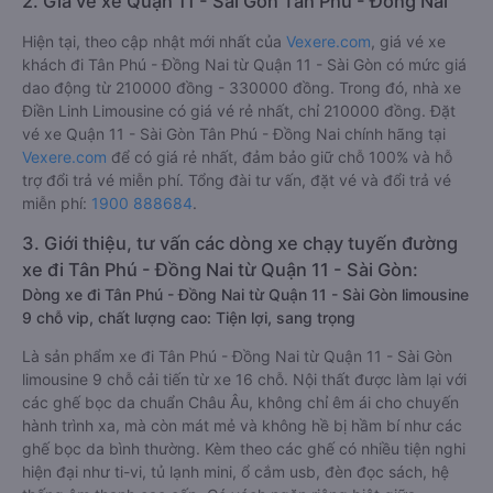
2. Giá vé xe Quận 11 - Sài Gòn Tân Phú - Đồng Nai
Hiện tại, theo cập nhật mới nhất của
Vexere.com
, giá vé xe
khách đi Tân Phú - Đồng Nai từ Quận 11 - Sài Gòn có mức giá
dao động từ 210000 đồng - 330000 đồng. Trong đó, nhà xe
Điền Linh Limousine có giá vé rẻ nhất, chỉ 210000 đồng. Đặt
vé xe Quận 11 - Sài Gòn Tân Phú - Đồng Nai chính hãng tại
Vexere.com
để có giá rẻ nhất, đảm bảo giữ chỗ 100% và hỗ
trợ đổi trả vé miễn phí. Tổng đài tư vấn, đặt vé và đổi trả vé
miễn phí:
1900 888684
.
3. Giới thiệu, tư vấn các dòng xe chạy tuyến đường
xe đi Tân Phú - Đồng Nai từ Quận 11 - Sài Gòn:
Dòng xe đi Tân Phú - Đồng Nai từ Quận 11 - Sài Gòn limousine
9 chỗ vip, chất lượng cao: Tiện lợi, sang trọng
Là sản phẩm xe đi Tân Phú - Đồng Nai từ Quận 11 - Sài Gòn
limousine 9 chỗ cải tiến từ xe 16 chỗ. Nội thất được làm lại với
các ghế bọc da chuẩn Châu Âu, không chỉ êm ái cho chuyến
hành trình xa, mà còn mát mẻ và không hề bị hầm bí như các
ghế bọc da bình thường. Kèm theo các ghế có nhiều tiện nghi
hiện đại như ti-vi, tủ lạnh mini, ổ cắm usb, đèn đọc sách, hệ