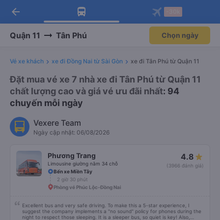
arrow_back
Tải app Vexere ngay!
Tải app Vexere
-30k
Mở app
Mở app
Nhận ưu đãi thành viên độc
-30k/ghế khi đặt vé máy bay qua
quyền
app
Quận 11
Tân Phú
Chọn ngày
Vé xe khách
xe đi Đồng Nai từ Sài Gòn
xe đi Tân Phú từ Quận 11
Đặt mua vé xe 7 nhà xe đi Tân Phú từ Quận 11
chất lượng cao và giá vé ưu đãi nhất
: 94
chuyến mỗi ngày
Vexere Team
Ngày cập nhật: 06/08/2026
Phương Trang
4.8
Limousine giường nằm 34 chỗ
(3966 đánh giá)
Bến xe Miền Tây
2 giờ 30 phút
Phòng vé Phúc Lộc-Đồng Nai
Excellent bus and very safe driving. To make this a 5-star experience, I
suggest the company implements a "no sound" policy for phones during the
night to respect those sleeping. It is a sleeper bus, so quiet is key! Also,