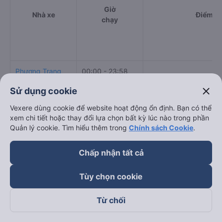
Giờ
Nhà xe
Điểm đi
chạy
Phương Trang
00:00 - 23:58
close
Sử dụng cookie
Nhật Đoan
07:00 - 21:00
110 Vũ Tông Phan
Limousine
Vexere dùng cookie để website hoạt động ổn định. Bạn có thể
xem chi tiết hoặc thay đổi lựa chọn bất kỳ lúc nào trong phần
Thịnh Thái
Quản lý cookie. Tìm hiểu thêm trong
Chính sách Cookie
.
01:00 - 22:45
299/13 Lý Thường Kiệ
Limousine
Chấp nhận tất cả
400 Đường Điện Biên 
Điền Linh
00:00 - 23:45
17, Bình Thạnh, Thành
Limousine
Minh
Tùy chọn cookie
Cách đặt vé xe khách đi Tân Phú - Đồng Nai từ Quận
Từ chối
11 - Sài Gòn nhanh và uy tín nhất