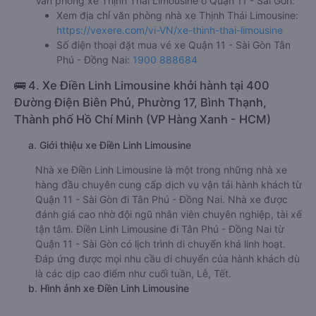
Văn phòng xe Thịnh Thái Limousine ở Quận 11 - Sài Gòn:
Xem địa chỉ văn phòng nhà xe Thịnh Thái Limousine:
https://vexere.com/vi-VN/xe-thinh-thai-limousine
Số điện thoại đặt mua vé xe Quận 11 - Sài Gòn Tân
Phú - Đồng Nai:
1900 888684
🚌 4. Xe Điền Linh Limousine khởi hành tại 400
Đường Điện Biên Phủ, Phường 17, Bình Thạnh,
Thành phố Hồ Chí Minh (VP Hàng Xanh - HCM)
a. Giới thiệu xe Điền Linh Limousine
Nhà xe Điền Linh Limousine là một trong những nhà xe
hàng đầu chuyên cung cấp dịch vụ vận tải hành khách từ
Quận 11 - Sài Gòn đi Tân Phú - Đồng Nai. Nhà xe được
đánh giá cao nhờ đội ngũ nhân viên chuyên nghiệp, tài xế
tận tâm. Điền Linh Limousine đi Tân Phú - Đồng Nai từ
Quận 11 - Sài Gòn có lịch trình di chuyển khá linh hoạt.
Đáp ứng được mọi nhu cầu di chuyển của hành khách dù
là các dịp cao điểm như cuối tuần, Lễ, Tết.
b. Hình ảnh xe Điền Linh Limousine