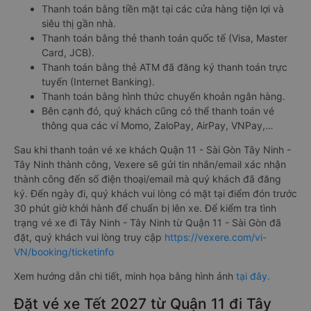
Thanh toán bằng tiền mặt tại các cửa hàng tiện lợi và
siêu thị gần nhà.
Thanh toán bằng thẻ thanh toán quốc tế (Visa, Master
Card, JCB).
Thanh toán bằng thẻ ATM đã đăng ký thanh toán trực
tuyến (Internet Banking).
Thanh toán bằng hình thức chuyển khoản ngân hàng.
Bên cạnh đó, quý khách cũng có thể thanh toán vé
thông qua các ví Momo, ZaloPay, AirPay, VNPay,…
Sau khi thanh toán vé xe khách Quận 11 - Sài Gòn Tây Ninh -
Tây Ninh thành công, Vexere sẽ gửi tin nhắn/email xác nhận
thành công đến số điện thoại/email mà quý khách đã đăng
ký. Đến ngày đi, quý khách vui lòng có mặt tại điểm đón trước
30 phút giờ khởi hành để chuẩn bị lên xe. Để kiểm tra tình
trạng vé xe đi Tây Ninh - Tây Ninh từ Quận 11 - Sài Gòn đã
đặt, quý khách vui lòng truy cập
https://vexere.com/vi-
VN/booking/ticketinfo
Xem hướng dẫn chi tiết, minh họa bằng hình ảnh
tại đây.
Đặt vé xe Tết 2027 từ Quận 11 đi Tây