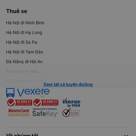
Thuê xe
Hà Nội đi Ninh Bình
Hà Nội đi Hạ Long
Hà Nội đi Sa Pa
Hà Nội đi Tam Đảo
Đà Nẵng đi Hội An
Đà Nẵng đi Huế
Hải Phòng đi Hà Nội
Xem tất cả tuyến đường
keyboard_arrow_down
Về chúng tôi