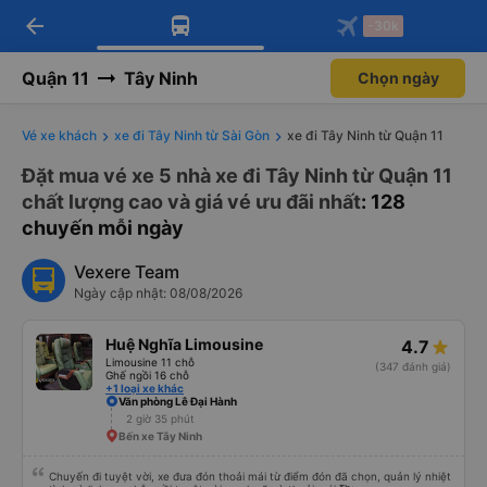
arrow_back
Tải app Vexere ngay!
Tải app Vexere
-30k
Mở app
Mở app
Nhận ưu đãi thành viên độc
-30k/ghế khi đặt vé máy bay qua
quyền
app
Quận 11
Tây Ninh
Chọn ngày
Vé xe khách
xe đi Tây Ninh từ Sài Gòn
xe đi Tây Ninh từ Quận 11
Đặt mua vé xe 5 nhà xe đi Tây Ninh từ Quận 11
chất lượng cao và giá vé ưu đãi nhất
: 128
chuyến mỗi ngày
Vexere Team
Ngày cập nhật: 08/08/2026
Huệ Nghĩa Limousine
4.7
Limousine 11 chỗ
(347 đánh giá)
Ghế ngồi 16 chỗ
+1 loại xe khác
Văn phòng Lê Đại Hành
2 giờ 35 phút
Bến xe Tây Ninh
Chuyến đi tuyệt vời, xe đưa đón thoải mái từ điểm đón đã chọn, quản lý nhiệt