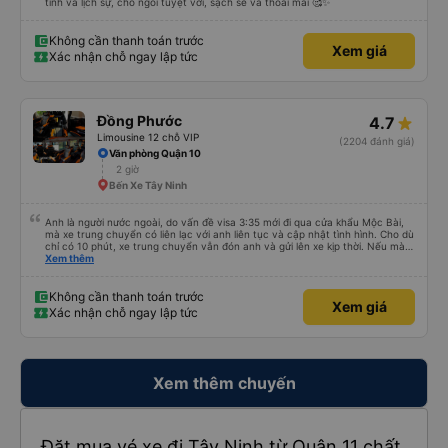
tình và lịch sự, chỗ ngồi tuyệt vời, sạch sẽ và thoải mái 🥰✨
Không cần thanh toán trước
Xem giá
Xác nhận chỗ ngay lập tức
Đồng Phước
4.7
Limousine 12 chỗ VIP
(2204 đánh giá)
Văn phòng Quận 10
2 giờ
Bến Xe Tây Ninh
Anh là người nước ngoài, do vấn đề visa 3:35 mới đi qua cửa khẩu Mộc Bài,
mà xe trung chuyển có liên lạc với anh liên tục và cập nhật tình hình. Cho dù
chỉ có 10 phút, xe trung chuyển vẫn đón anh và gửi lên xe kịp thời. Nếu mà
được, anh thật muốn tip cho bác tài. Xe này là xe Limousine nhưng mà vé xe
Xem thêm
bằng xe khách cũng 100k. Rất hài lòng, điểm duy nhất phải cải thiện là wifi
trên xe ko kết nối được.
Không cần thanh toán trước
Xem giá
Xác nhận chỗ ngay lập tức
Xem thêm chuyến
Đặt mua vé xe đi Tây Ninh từ Quận 11 chất