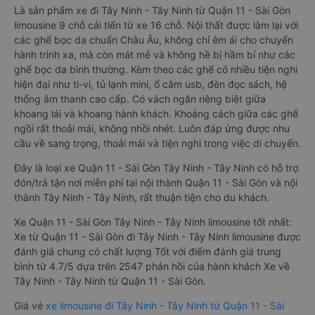
Là sản phẩm xe đi Tây Ninh - Tây Ninh từ Quận 11 - Sài Gòn
limousine 9 chỗ cải tiến từ xe 16 chỗ. Nội thất được làm lại với
các ghế bọc da chuẩn Châu Âu, không chỉ êm ái cho chuyến
hành trình xa, mà còn mát mẻ và không hề bị hầm bí như các
ghế bọc da bình thường. Kèm theo các ghế có nhiều tiện nghi
hiện đại như ti-vi, tủ lạnh mini, ổ cắm usb, đèn đọc sách, hệ
thống âm thanh cao cấp. Có vách ngăn riêng biệt giữa
khoang lái và khoang hành khách. Khoảng cách giữa các ghế
ngồi rất thoải mái, không nhồi nhét. Luôn đáp ứng được nhu
cầu về sang trọng, thoải mái và tiện nghi trong việc di chuyển.
Đây là loại xe Quận 11 - Sài Gòn Tây Ninh - Tây Ninh có hỗ trợ
đón/trả tận nơi miễn phí tại nội thành Quận 11 - Sài Gòn và nội
thành Tây Ninh - Tây Ninh, rất thuận tiện cho du khách.
Xe Quận 11 - Sài Gòn Tây Ninh - Tây Ninh limousine tốt nhất:
Xe từ Quận 11 - Sài Gòn đi Tây Ninh - Tây Ninh limousine được
đánh giá chung có chất lượng Tốt với điểm đánh giá trung
bình từ 4.7/5 dựa trên 2547 phản hồi của hành khách Xe về
Tây Ninh - Tây Ninh từ Quận 11 - Sài Gòn.
Giá vé
xe limousine đi Tây Ninh - Tây Ninh từ Quận 11 - Sài