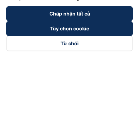
Chấp nhận tất cả
Tùy chọn cookie
Từ chối
Theo dõi chúng tôi trên
Facebook
Tiktok
Youtube
Công ty TNHH Thương Mại Dịch Vụ Vexere
Địa chỉ đăng ký kinh doanh: 8C Chữ Đồng Tử, Phường Tân
Sơn Nhất, TP. Hồ Chí Minh, Việt Nam
Địa chỉ
:
Lầu 2, toà nhà H3 Circo Hoàng Diệu, 384 Hoàng Diệu,
Phường Khánh Hội, TP Hồ Chí Minh, Việt Nam
Tầng 3, toà nhà 101 Láng Hạ, 101 Láng Hạ, Phường Láng, TP.
Hà Nội, Việt Nam
Giấy chứng nhận ĐKKD số 0315133726 do Sở KH và ĐT TP.
Hồ Chí Minh cấp lần đầu ngày 27/6/2018