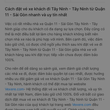
Cách đặt vé xe khách đi Tây Ninh - Tây Ninh từ Quận
11 - Sài Gòn nhanh và uy tín nhất
Việc có rất nhiều nhà xe Quận 11 - Sài Gòn Tây Ninh - Tây
Ninh giúp cho du khách có đa dạng sự lựa chọn. Đây cũng có
thể là một điều bất lợi làm cho hàng khách không biết nên
chọn nhà xe nào là phù hợp với mình. Bên cạnh đó, việc đảm
bảo giữ chỗ, có được chỗ ngồi yêu thích sau khi đặt vé xe đi
Tây Ninh - Tây Ninh từ Quận 11 - Sài Gòn giữa nhà xe với
khách hàng sau khi đặt trực tiếp vẫn chưa được đảm bảo
100%.
Cho nên để dễ dàng so sánh giá, xem đánh giá chất lượng
các nhà xe đi, được đảm bảo quyền lợi cao nhất, được hưởng
nhiều ưu đãi giảm giá vé xe khách Quận 11 - Sài Gòn Tây Ninh
- Tây Ninh, hành khách có thể đặt mua tại website
Vexere.com
- Hệ thống đặt vé xe khách chất lượng, và uy tín
nhất tại Việt Nam, đảm bảo giữ chỗ 100%. Đối với bất cứ giao
dịch đặt mua vé xe khách đi Tây Ninh - Tây Ninh từ Quận 11 -
Sài Gòn nào của quý khách tại trang web
Vexere.com
đều
được Vexere cam kết giải quyết sự cố. Chính sách tặng