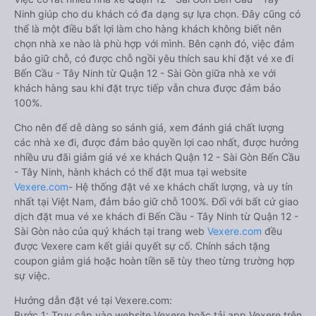
Ninh giúp cho du khách có đa dạng sự lựa chọn. Đây cũng có
thể là một điều bất lợi làm cho hàng khách không biết nên
chọn nhà xe nào là phù hợp với mình. Bên cạnh đó, việc đảm
bảo giữ chỗ, có được chỗ ngồi yêu thích sau khi đặt vé xe đi
Bến Cầu - Tây Ninh từ Quận 12 - Sài Gòn giữa nhà xe với
khách hàng sau khi đặt trực tiếp vẫn chưa được đảm bảo
100%.
Cho nên để dễ dàng so sánh giá, xem đánh giá chất lượng
các nhà xe đi, được đảm bảo quyền lợi cao nhất, được hưởng
nhiều ưu đãi giảm giá vé xe khách Quận 12 - Sài Gòn Bến Cầu
- Tây Ninh, hành khách có thể đặt mua tại website
Vexere.com
- Hệ thống đặt vé xe khách chất lượng, và uy tín
nhất tại Việt Nam, đảm bảo giữ chỗ 100%. Đối với bất cứ giao
dịch đặt mua vé xe khách đi Bến Cầu - Tây Ninh từ Quận 12 -
Sài Gòn nào của quý khách tại trang web
Vexere.com
đều
được Vexere cam kết giải quyết sự cố. Chính sách tặng
coupon giảm giá hoặc hoàn tiền sẽ tùy theo từng trường hợp
sự việc.
Hướng dẫn đặt vé tại Vexere.com:
Bước 1: Truy cập vào website Vexere hoặc tải app Vexere trên