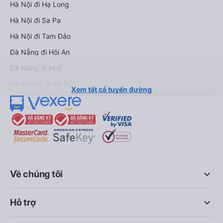
Hà Nội đi Hạ Long
Hà Nội đi Sa Pa
Hà Nội đi Tam Đảo
Đà Nẵng đi Hội An
Đà Nẵng đi Huế
Hải Phòng đi Hà Nội
Xem tất cả tuyến đường
keyboard_arrow_down
Về chúng tôi
keyboard_arrow_down
Hỗ trợ