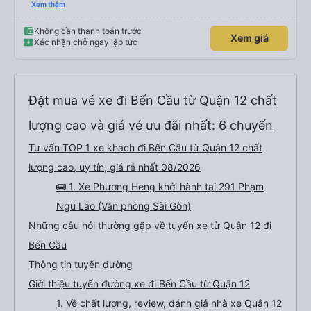
năng nằm. (Bạn có thể không hiểu mọi chuyện xảy ra ở biên giới, với hộ
Xem thêm
chiếu và mọi thứ nhưng bạn chỉ cần tin tưởng vào quy trình và làm theo
nhóm) 10/10
Không cần thanh toán trước
Xem giá
Xác nhận chỗ ngay lập tức
Đặt mua vé xe đi Bến Cầu từ Quận 12 chất
lượng cao và giá vé ưu đãi nhất: 6 chuyến
Tư vấn TOP 1 xe khách đi Bến Cầu từ Quận 12 chất
lượng cao, uy tín, giá rẻ nhất 08/2026
🚌 1. Xe Phương Heng khởi hành tại 291 Phạm
Ngũ Lão (Văn phòng Sài Gòn)
Những câu hỏi thường gặp về tuyến xe từ Quận 12 đi
Bến Cầu
Thông tin tuyến đường
Giới thiệu tuyến đường xe đi Bến Cầu từ Quận 12
1. Về chất lượng, review, đánh giá nhà xe Quận 12