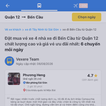
arrow_back
Tải app Vexere ngay!
Tải app Vexere
-30k
Mở app
Mở app
Nhận ưu đãi thành viên độc
-30k/ghế khi đặt vé máy bay qua
quyền
app
Quận 12
Bến Cầu
Chọn ngày
Vé xe khách
xe đi Tây Ninh từ Sài Gòn
xe đi Bến Cầu từ Quận 12
Đặt mua vé xe 4 nhà xe đi Bến Cầu từ Quận 12
chất lượng cao và giá vé ưu đãi nhất
: 6 chuyến
mỗi ngày
Vexere Team
Ngày cập nhật: 06/08/2026
Phương Heng
4.7
Ghế ngồi 29 chỗ
(201 đánh giá)
Văn phòng Sài Gòn
2 giờ 30 phút
Cửa khẩu quốc tế Mộc Bài
Rất ngạc nhiên trước chất lượng dịch vụ, tôi đã đi du lịch khắp Campuchia
bằng xe buýt được một thời gian và đây chắc chắn là công ty tốt nhất mà
tôi đã chọn. Chỗ ngồi rộng, đường viền êm ái và thêm điểm cộng cho khả