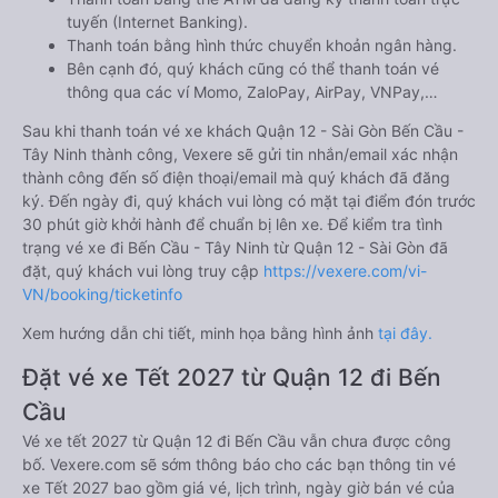
tuyến (Internet Banking).
Thanh toán bằng hình thức chuyển khoản ngân hàng.
Bên cạnh đó, quý khách cũng có thể thanh toán vé
thông qua các ví Momo, ZaloPay, AirPay, VNPay,…
Sau khi thanh toán vé xe khách Quận 12 - Sài Gòn Bến Cầu -
Tây Ninh thành công, Vexere sẽ gửi tin nhắn/email xác nhận
thành công đến số điện thoại/email mà quý khách đã đăng
ký. Đến ngày đi, quý khách vui lòng có mặt tại điểm đón trước
30 phút giờ khởi hành để chuẩn bị lên xe. Để kiểm tra tình
trạng vé xe đi Bến Cầu - Tây Ninh từ Quận 12 - Sài Gòn đã
đặt, quý khách vui lòng truy cập
https://vexere.com/vi-
VN/booking/ticketinfo
Xem hướng dẫn chi tiết, minh họa bằng hình ảnh
tại đây.
Đặt vé xe Tết 2027 từ Quận 12 đi Bến
Cầu
Vé xe tết 2027 từ Quận 12 đi Bến Cầu vẫn chưa được công
bố. Vexere.com sẽ sớm thông báo cho các bạn thông tin vé
xe Tết 2027 bao gồm giá vé, lịch trình, ngày giờ bán vé của