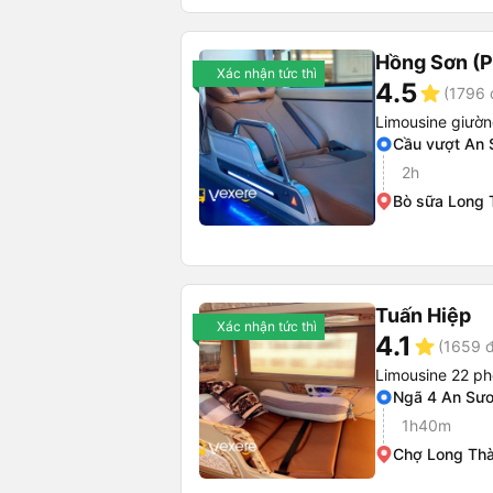
Hồng Sơn (P
Xác nhận tức thì
4.5
star
(1796 
Limousine giườ
Cầu vượt An
2h
Bò sữa Long 
Tuấn Hiệp
Xác nhận tức thì
4.1
star
(1659 đ
Limousine 22 ph
Ngã 4 An Sư
1h40m
Chợ Long Th