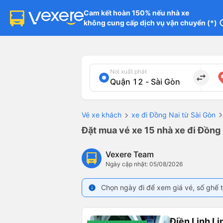
Cam kết hoàn 150% nếu nhà xe

không cung cấp dịch vụ vận chuyển (*)
in
Nơi xuất phát
import_export
Vé xe khách
xe đi Đồng Nai từ Sài Gòn
Đặt mua vé xe 15 nhà xe đi Đồng 
Vexere Team
Ngày cập nhật: 05/08/2026
Chọn ngày đi để xem giá vé, số ghế t
info
Điền Linh L