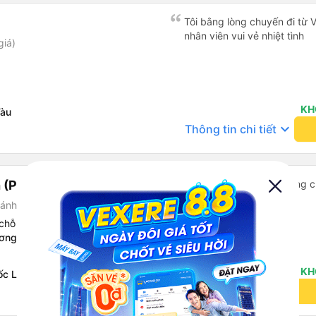
Tôi bằng lòng chuyến đi từ 
nhân viên vui vẻ nhiệt tình
giá)
KH
Tàu
keyboard_arrow_down
Thông tin chi tiết
(Phan Thiết)
Tôi rất hài lòng với phương
Phương Anh
ánh giá)
chỗ
ương
KH
ốc Lộ 1A)
keyboard_arrow_down
Thông tin chi tiết