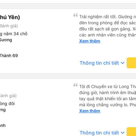
hú Yên)
Trải nghiệm rất tốt. Giường 
đèn trong phòng để đọc sá
đánh giá)
đều rất sạch sẽ gọn gàng. Xe
ng nằm 34 chỗ
các anh nhân viên cũng thân 
 Sương
chuyển về nội thành thành ph
Xem thêm
lý. Nói chung là mình rất ưn
Thành 69
keyboard_arrow_down
Thông tin chi tiết
Tôi đi Chuyến xe từ Long Th
đúng giờ, hành trình êm thuậ
ánh giá)
tay quả thật khiến tôi an tâm, mãn ý. Đường xa muôn dặm
òng đôi
mà lòng chẳng vướng lo. Ph
ơng
cẩn, hiếm thấy giữa thời buổi
Xem thêm
Xin gửi lời tán dương chân 
hưng thịnh, vạn lộ bình an.”
ành
keyboard_arrow_down
Thông tin chi tiết