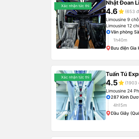
Nhật Đoan L
Xác nhận tức thì
4.6
star
(653 đ
Limousine 9 chỗ
Limousine 12 ch
Văn phòng Sà
1h40m
Bưu điện Gia 
Tuấn Tú Exp
Xác nhận tức thì
4.5
star
(1903 
Limousine 24 P
287 Kinh Dư
4h15m
Dầu Giây (Qu