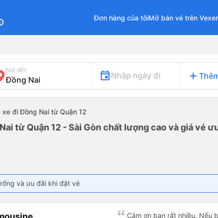
Đơn hàng của tôi
Mở bán vé trên Vexe
fo
Nơi đến
add
Nhập ngày đi
Thêm
xe đi Đồng Nai từ Quận 12
Nai từ Quận 12 - Sài Gòn chất lượng cao và giá vé ưu
rống và ưu đãi khi đặt vé
imousine
Cảm ơn bạn rất nhiều. Nếu 