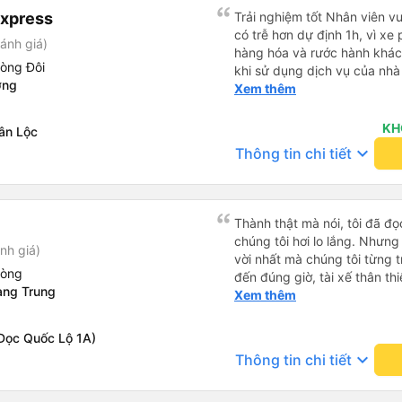
toàn hơn. Một Chuyến xe được biết thêm nhiều câu chuyện
Express
Trải nghiệm tốt Nhân viên vu
mới. Cảm ơn nhà xe đã giúp
có trễ hơn dự định 1h, vì xe
ánh giá)
hàng hóa và rước hành khách
hòng Đôi
khi sử dụng dịch vụ của nhà 
ơng
thiệu cho người thân sử dụn
Xem thêm
KH
ân Lộc
keyboard_arrow_down
Thông tin chi tiết
Thành thật mà nói, tôi đã đ
chúng tôi hơi lo lắng. Nhưng
nh giá)
vời nhất mà chúng tôi từng t
hòng
đến đúng giờ, tài xế thân th
ang Trung
vẫn hơi xóc, nhưng đó là đặ
Xem thêm
ngồi thoải mái. Chúng tôi thự
Dọc Quốc Lộ 1A)
keyboard_arrow_down
Thông tin chi tiết