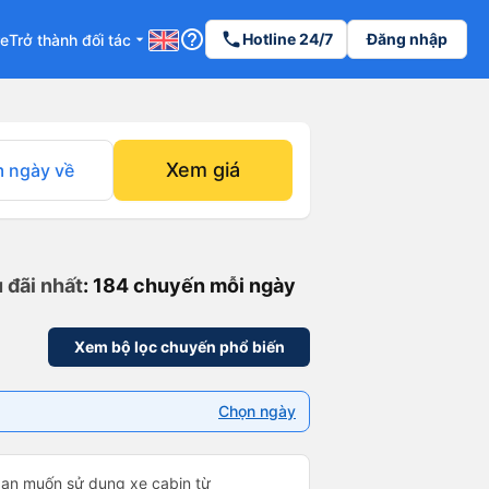
help_outline
phone
Hotline 24/7
Đăng nhập
re
Trở thành đối tác
arrow_drop_down
Xem giá
 ngày về
 đãi nhất
: 184 chuyến mỗi ngày
Xem bộ lọc chuyến phổ biến
Chọn ngày
bạn muốn sử dụng xe cabin từ