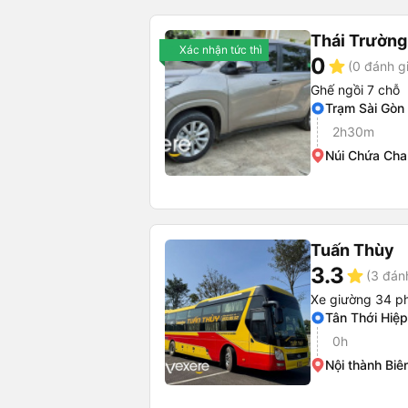
Thái Trường
Xác nhận tức thì
0
star
(0 đánh g
Ghế ngồi 7 chỗ
Trạm Sài Gòn
2h30m
Núi Chứa Cha
Tuấn Thùy
3.3
star
(3 đán
Xe giường 34 p
Tân Thới Hiệp
0h
Nội thành Biê