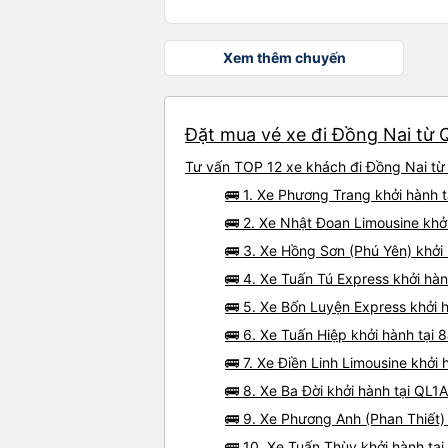
Xem thêm chuyến
Đặt mua vé xe đi Đồng Nai từ Q
Tư vấn TOP 12 xe khách đi Đồng Nai từ 
🚌 1. Xe Phương Trang khởi hành 
🚌 2. Xe Nhật Đoan Limousine khở
🚌 3. Xe Hồng Sơn (Phú Yên) khởi
🚌 4. Xe Tuấn Tú Express khởi hà
🚌 5. Xe Bốn Luyện Express khởi
🚌 6. Xe Tuấn Hiệp khởi hành tại 
🚌 7. Xe Điền Linh Limousine khở
🚌 8. Xe Ba Đời khởi hành tại QL1A
🚌 9. Xe Phương Anh (Phan Thiết)
🚌 10. Xe Tuấn Thùy khởi hành tạ