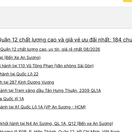
uận 12 chất lượng cao và giá vé ưu đãi nhất: 184 ch
Quận 12 chất lượng cao, uy tín, giá rẻ nhất 08/2026
tại (Bến Xe An Sương)
i hành tại 110 Vũ Tông Phan (Văn phòng Sài Gòn)
 hành tại Quốc Lộ 22
nh tại 287 Kinh Dương Vương
 hành tại Trạm xăng dầu Tân Hưng Thuận, 2309 QL1A
8a Quốc lộ 1A
i hành tại A1 Quốc Lộ 1A (VP An Sương - HCM)
 khởi hành tại N4 An Sương, QL 1A, Q12 (Bến xe An Sương)
i Hương lộ 80B, P. Hiệp Thành, Quận 12, Hồ Chí Minh, Việt Nam