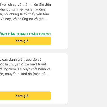
i vẻ lịch sự và thân thiện Giờ đến
 đỡ
 phải dừng nhiều và lên xuống
, nói chung là tối thấy yên tâm
xe này, và sẽ ủng hộ và giới
g dịch vụ của nhà xe này
ÔNG CẦN THANH TOÁN TRƯỚC
Xem giá
ọc các đánh giá trước đó và
 đó là chuyến đi xe buýt tuyệt
rải nghiệm. Xe buýt khởi hành và
iện, chuyến đi khá ổn (mặc dù
c trưng của Việt Nam ^^), và chỗ
c sự rất hài lòng.
Xem giá