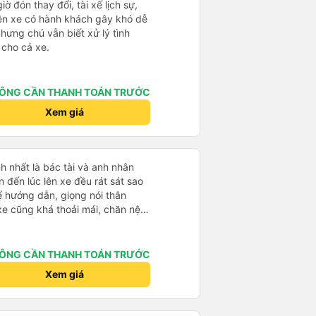
ể sử dụng xe đưa đón được không.
ờ đón thay đổi, tài xế lịch sự,
 mới phớt lờ tài xế taxi. Tôi vừa
rên xe có hành khách gây khó dễ
tài xế đưa đón đã đưa tôi đến
nhưng chú vẫn biết xử lý tình
iá cao mọi thứ. Tôi hi vọng được
 cho cả xe.
ÔNG CẦN THANH TOÁN TRƯỚC
Xem giá
h nhất là bác tài và anh nhân
 hướng dẫn, giọng nói thân
 của mình hầu hết là các cô bác
sẽ thấy có một chút mùi người già
 mình ban đầu dự kiến là Ngã 3
ÔNG CẦN THANH TOÁN TRƯỚC
rab nhưng các anh hướng dẫn
Xem giá
ma nào dám chở đâu ( vì đây là
m, dân chơi cỏ kẹo ke...) Và
Ngã 3 thành , nơi sáng sủa an