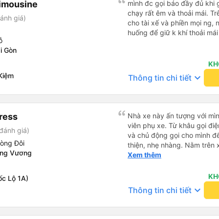
imousine
tôi hỏi mọi người, tôi có th
mình đc gọi báo đầy đủ khi gi
Họ có dịch vụ đưa đón nên tôi
chạy rất êm và thoải mái. T
ánh giá)
cho xem địa chỉ khách sạn, 
cho tài xế và phiền mọi ng, 
đúng nơi. Tôi thực sự đánh g
huống để giữ k khí thoải mái
ỗ
gặp bạn lần nữa.
i Gòn
KH
Kiệm
keyboard_arrow_down
Thông tin chi tiết
ress
Nhà xe này ấn tượng với mìn
viên phụ xe. Từ khâu gọi điện đến lúc lên xe đều rát sát sao
đánh giá)
và chủ động gọi cho mình để
hòng Đôi
thiện, nhẹ nhàng. Nằm trên xe cũng khá thoải mái, chăn nệm
ơng Vương
nước suối đầy đủ. Chuyến xe
Xem thêm
lớn tuổi thế nên khi hít thở 
Lúc xuống xe, điểm thả của
KH
ốc Lộ 1A)
Sợi ( Nha Trang ) và bắt G
keyboard_arrow_down
Thông tin chi tiết
mình xuống ở đây không có 
địa bàn của thế lực xe ôm ngầ
thế là mình được chở xuống 