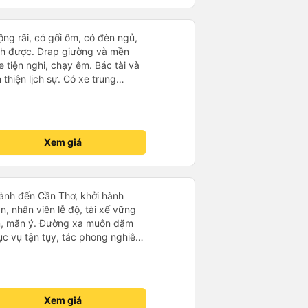
rộng rãi, có gối ôm, có đèn ngủ,
ch được. Drap giường và mền
 tiện nghi, chạy êm. Bác tài và
thiện lịch sự. Có xe trung
ố tuy hoà rất tiện. Giá vé hợp
g ý, cảm ơn nhà xe.
Xem giá
ành đến Cần Thơ, khởi hành
n, nhân viên lễ độ, tài xế vững
ục vụ tận tụy, tác phong nghiêm
 kim tiền vội vã. Xã hội loạn đạo.
thành, kính chúc nhà xe ngày một
Xem giá