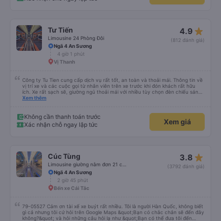
star_rate
Tư Tiến
4.9
Limousine 24 Phòng Đôi
(812 đánh giá)
Ngã 4 An Sương
4 giờ 1 phút
Vị Thanh
Công ty Tu Tien cung cấp dịch vụ rất tốt, an toàn và thoải mái. Thông tin về
vị trí xe và các cuộc gọi từ nhân viên trên xe trước khi đón khách rất hữu
ích. Xe rất sạch sẽ, giường ngủ thoải mái với nhiều tùy chọn đèn chiếu sáng
và cổng USB được đặt ở vị trí thuận tiện. Nhân viên rất lịch sự và xe đến
Xem thêm
điểm đến sớm hơn dự kiến. Cảm ơn!
Không cần thanh toán trước
Xem giá
Xác nhận chỗ ngay lập tức
star_rate
Cúc Tùng
3.8
Limousine giường nằm đơn 21 chỗ (WC)
(3792 đánh giá)
Ngã 4 An Sương
2 giờ 45 phút
Bến xe Cái Tắc
79-05527 Cảm ơn tài xế xe buýt rất nhiều. Tôi là người Hàn Quốc, không biết
gì cả nhưng tôi cứ hỏi trên Google Maps &quot;Bạn có chắc chắn sẽ đến đây
không?&quot; và hỏi những câu hỏi lạ như &quot;Bạn có thể đưa tôi đến