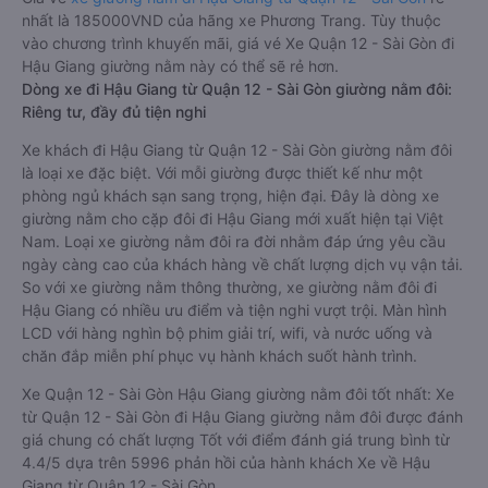
nhất là 185000VND của hãng xe Phương Trang. Tùy thuộc
vào chương trình khuyến mãi, giá vé Xe Quận 12 - Sài Gòn đi
Hậu Giang giường nằm này có thể sẽ rẻ hơn.
Dòng xe đi Hậu Giang từ Quận 12 - Sài Gòn giường nằm đôi:
Riêng tư, đầy đủ tiện nghi
Xe khách đi Hậu Giang từ Quận 12 - Sài Gòn giường nằm đôi
là loại xe đặc biệt. Với mỗi giường được thiết kế như một
phòng ngủ khách sạn sang trọng, hiện đại. Đây là dòng xe
giường nằm cho cặp đôi đi Hậu Giang mới xuất hiện tại Việt
Nam. Loại xe giường nằm đôi ra đời nhằm đáp ứng yêu cầu
ngày càng cao của khách hàng về chất lượng dịch vụ vận tải.
So với xe giường nằm thông thường, xe giường nằm đôi đi
Hậu Giang có nhiều ưu điểm và tiện nghi vượt trội. Màn hình
LCD với hàng nghìn bộ phim giải trí, wifi, và nước uống và
chăn đắp miễn phí phục vụ hành khách suốt hành trình.
Xe Quận 12 - Sài Gòn Hậu Giang giường nằm đôi tốt nhất: Xe
từ Quận 12 - Sài Gòn đi Hậu Giang giường nằm đôi được đánh
giá chung có chất lượng Tốt với điểm đánh giá trung bình từ
4.4/5 dựa trên 5996 phản hồi của hành khách Xe về Hậu
Giang từ Quận 12 - Sài Gòn.