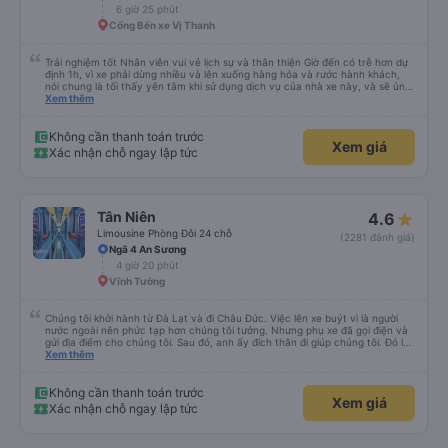
6 giờ 25 phút
Cổng Bến xe Vị Thanh
Trải nghiệm tốt Nhân viên vui vẻ lịch sự và thân thiện Giờ đến có trễ hơn dự
định 1h, vì xe phải dừng nhiều và lên xuống hàng hóa và rước hành khách,
nói chung là tối thấy yên tâm khi sử dụng dịch vụ của nhà xe này, và sẽ ủng
hộ và giới thiệu cho người thân sử dụng dịch vụ của nhà xe này
Xem thêm
Không cần thanh toán trước
Xem giá
Xác nhận chỗ ngay lập tức
Tân Niên
4.6
Limousine Phòng Đôi 24 chỗ
(2281 đánh giá)
Ngã 4 An Sương
4 giờ 20 phút
Vĩnh Tường
Chúng tôi khởi hành từ Đà Lạt và đi Châu Đức. Việc lên xe buýt vì là người
nước ngoài nên phức tạp hơn chúng tôi tưởng. Nhưng phụ xe đã gọi điện và
gửi địa điểm cho chúng tôi. Sau đó, anh ấy đích thân đi giúp chúng tôi. Đó là
lần đầu tiên đi xe giường nằm với hai đứa trẻ nhỏ khá thú vị. Chúng tôi không
Xem thêm
chắc chắn khi nào xe sẽ dừng lại để nghỉ hoặc ăn uống. Tôi rất ngạc nhiên
khi xe dừng lại lúc nửa đêm ở Cần Thơ và mọi người xuống xe ăn. Khi đến
điểm dừng, họ đánh thức chúng tôi dậy và đảm bảo chúng tôi đã sẵn sàng.
Không cần thanh toán trước
Xem giá
Nhìn chung, đó là một trải nghiệm tốt. Mỗi giường đều có gối và chăn, và đủ
Xác nhận chỗ ngay lập tức
chỗ cho 1 người lớn và 1 trẻ em nằm thoải mái.