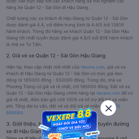
được viết trực tiếp bởi các khách hàng đã trải nghiệm các
hãng Xe Quận 12 - Sài Gòn đi Hậu Giang.
Chất lượng các xe khách đi Hậu Giang từ Quận 12 - Sài Gòn
được đánh giá 4.4, với điểm trung bình là 4.4/5 bởi 13819
hành khách. Trong đó hãng xe khách Quận 12 - Sài Gòn Hậu
Giang tốt nhất tuyến được đánh giá 4.8/5 bởi 808 hành khách
là nhà xe Tư Tiến.
2. Giá vé xe Quận 12 - Sài Gòn Hậu Giang
Hiện tại, theo cập nhật mới nhất của
Vexere.com
, giá vé xe
khách đi Hậu Giang từ Quận 12 - Sài Gòn có mức giá dao
động từ 185000 đồng - 550000 đồng. Trong đó, nhà xe
Phương Trang có giá vé rẻ nhất, chỉ 185000 đồng. Đặt vé xe
Quận 12 - Sài Gòn Hậu Giang chính hãng tại
Vexere.com
để có
giá rẻ nhất, đảm bảo giữ chỗ 100% và hỗ trợ đổi trả vé miễn
phí. Tổng đài tư vấn, đặt vé và đổi trả vé miễn phí:
1900
888684
.
3. Giới thiệu, tư vấn các dòng xe chạy tuyến đường
xe đi Hậu Giang từ Quận 12 - Sài Gòn:
Dòng xe đi Hậu Giang từ Quận 12 - Sài Gòn limousine 9 chỗ