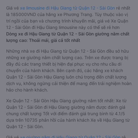
Giá vé
xe limousine đi Hậu Giang từ Quận 12 - Sài Gòn
rẻ nhất
là 185000VND của hãng xe Phương Trang. Tùy thuộc vào vị
trí ngồi của bạn và chương trình khuyến mãi, giá vé Xe Quận
12 - Sài Gòn đi Hậu Giang limousine này có thể sẽ rẻ hơn
Dòng xe đi Hậu Giang từ Quận 12 - Sài Gòn giường nằm chất
lượng cao: Thoải mái, giá cả tốt nhất
Những nhà xe đi Hậu Giang từ Quận 12 - Sài Gòn đều sở hữu
những xe giường nằm chất lượng cao. Trên xe được trang bị
đầy đủ các trang thiết bị hiện đại phục vụ cho nhu cầu di
chuyển của hành khách. Bên cạnh đó, các hãng xe khách
Quận 12 - Sài Gòn Hậu Giang luôn chú trọng đến chất lượng
dịch vụ, không ngừng cải thiện để mang đến trải nghiệm hoàn
hảo cho hành khách.
Xe Quận 12 - Sài Gòn Hậu Giang giường nằm tốt nhất: Xe từ
Quận 12 - Sài Gòn đi Hậu Giang giường nằm được đánh giá
chung chất lượng Tốt với điểm đánh giá trung bình từ 4.1/5
dựa trên 10735 phản hồi của hành khách Xe về Hậu Giang từ
Quận 12 - Sài Gòn.
Giá vé
xe giường nằm đi Hậu Giang từ Quận 12 - Sài Gòn
rẻ