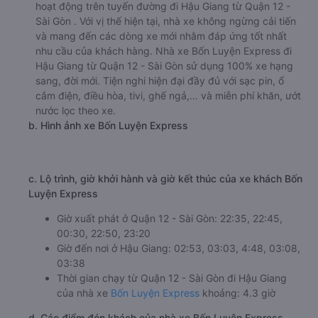
hoạt động trên tuyến đường đi Hậu Giang từ Quận 12 -
Sài Gòn . Với vị thế hiện tại, nhà xe không ngừng cải tiến
và mang đến các dòng xe mới nhằm đáp ứng tốt nhất
nhu cầu của khách hàng. Nhà xe Bốn Luyện Express đi
Hậu Giang từ Quận 12 - Sài Gòn sử dụng 100% xe hạng
sang, đời mới. Tiện nghi hiện đại đầy đủ với sạc pin, ổ
cắm điện, điều hòa, tivi, ghế ngả,… và miễn phí khăn, ướt
nước lọc theo xe.
b. Hình ảnh xe Bốn Luyện Express
c. Lộ trình, giờ khởi hành và giờ kết thúc của xe khách Bốn
Luyện Express
Giờ xuất phát ở Quận 12 - Sài Gòn: 22:35, 22:45,
00:30, 22:50, 23:20
Giờ đến nơi ở Hậu Giang: 02:53, 03:03, 4:48, 03:08,
03:38
Thời gian chạy từ Quận 12 - Sài Gòn đi Hậu Giang
của nhà xe
Bốn Luyện Express
khoảng: 4.3 giờ
d. Các điểm đón khách của nhà xe Bốn Luyện Express