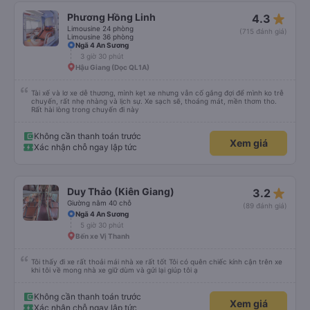
star_rate
Phương Hồng Linh
4.3
Limousine 24 phòng
(715 đánh giá)
Limousine 36 phòng
Ngã 4 An Sương
3 giờ 30 phút
Hậu Giang (Dọc QL1A)
Tài xế và lơ xe dễ thương, mình kẹt xe nhưng vẫn cố gắng đợi để mình ko trễ
chuyến, rất nhẹ nhàng và lịch sự. Xe sạch sẽ, thoáng mát, mền thơm tho.
Rất hài lòng trong chuyến đi này
Không cần thanh toán trước
Xem giá
Xác nhận chỗ ngay lập tức
star_rate
Duy Thảo (Kiên Giang)
3.2
Giường nằm 40 chỗ
(89 đánh giá)
Ngã 4 An Sương
5 giờ 30 phút
Bến xe Vị Thanh
Tôi thấy đi xe rất thoải mái nhà xe rất tốt Tôi có quên chiếc kính cận trên xe
khi tôi về mong nhà xe giữ dùm và gửi lại giúp tôi ạ
Không cần thanh toán trước
Xem giá
Xác nhận chỗ ngay lập tức