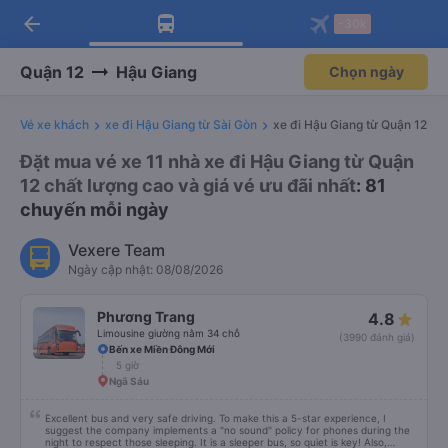
arrow_back
Tải app Vexere ngay!
Tải app Vexere
-30k
Mở app
Mở app
Nhận ưu đãi thành viên độc
-30k/ghế khi đặt vé máy bay qua
quyền
app
Quận 12
Hậu Giang
Chọn ngày
Vé xe khách
xe đi Hậu Giang từ Sài Gòn
xe đi Hậu Giang từ Quận 12
Đặt mua vé xe 11 nhà xe đi Hậu Giang từ Quận
12 chất lượng cao và giá vé ưu đãi nhất
: 81
chuyến mỗi ngày
Vexere Team
Ngày cập nhật: 08/08/2026
Phương Trang
4.8
Limousine giường nằm 34 chỗ
(3990 đánh giá)
Bến xe Miền Đông Mới
5 giờ
Ngã Sáu
Excellent bus and very safe driving. To make this a 5-star experience, I
suggest the company implements a "no sound" policy for phones during the
night to respect those sleeping. It is a sleeper bus, so quiet is key! Also,