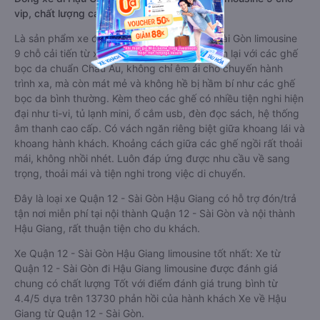
vip, chất lượng cao: Tiện lợi, sang trọng
Là sản phẩm xe đi Hậu Giang từ Quận 12 - Sài Gòn limousine
9 chỗ cải tiến từ xe 16 chỗ. Nội thất được làm lại với các ghế
bọc da chuẩn Châu Âu, không chỉ êm ái cho chuyến hành
trình xa, mà còn mát mẻ và không hề bị hầm bí như các ghế
bọc da bình thường. Kèm theo các ghế có nhiều tiện nghi hiện
đại như ti-vi, tủ lạnh mini, ổ cắm usb, đèn đọc sách, hệ thống
âm thanh cao cấp. Có vách ngăn riêng biệt giữa khoang lái và
khoang hành khách. Khoảng cách giữa các ghế ngồi rất thoải
mái, không nhồi nhét. Luôn đáp ứng được nhu cầu về sang
trọng, thoải mái và tiện nghi trong việc di chuyển.
Đây là loại xe Quận 12 - Sài Gòn Hậu Giang có hỗ trợ đón/trả
tận nơi miễn phí tại nội thành Quận 12 - Sài Gòn và nội thành
Hậu Giang, rất thuận tiện cho du khách.
Xe Quận 12 - Sài Gòn Hậu Giang limousine tốt nhất: Xe từ
Quận 12 - Sài Gòn đi Hậu Giang limousine được đánh giá
chung có chất lượng Tốt với điểm đánh giá trung bình từ
4.4/5 dựa trên 13730 phản hồi của hành khách Xe về Hậu
Giang từ Quận 12 - Sài Gòn.