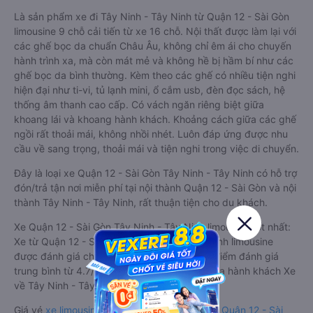
Là sản phẩm xe đi Tây Ninh - Tây Ninh từ Quận 12 - Sài Gòn
limousine 9 chỗ cải tiến từ xe 16 chỗ. Nội thất được làm lại với
các ghế bọc da chuẩn Châu Âu, không chỉ êm ái cho chuyến
hành trình xa, mà còn mát mẻ và không hề bị hầm bí như các
ghế bọc da bình thường. Kèm theo các ghế có nhiều tiện nghi
hiện đại như ti-vi, tủ lạnh mini, ổ cắm usb, đèn đọc sách, hệ
thống âm thanh cao cấp. Có vách ngăn riêng biệt giữa
khoang lái và khoang hành khách. Khoảng cách giữa các ghế
ngồi rất thoải mái, không nhồi nhét. Luôn đáp ứng được nhu
cầu về sang trọng, thoải mái và tiện nghi trong việc di chuyển.
Đây là loại xe Quận 12 - Sài Gòn Tây Ninh - Tây Ninh có hỗ trợ
đón/trả tận nơi miễn phí tại nội thành Quận 12 - Sài Gòn và nội
thành Tây Ninh - Tây Ninh, rất thuận tiện cho du khách.
Xe Quận 12 - Sài Gòn Tây Ninh - Tây Ninh limousine tốt nhất:
Xe từ Quận 12 - Sài Gòn đi Tây Ninh - Tây Ninh limousine
được đánh giá chung có chất lượng Tốt với điểm đánh giá
trung bình từ 4.7/5 dựa trên 347 phản hồi của hành khách Xe
về Tây Ninh - Tây Ninh từ Quận 12 - Sài Gòn.
Giá vé
xe limousine đi Tây Ninh - Tây Ninh từ Quận 12 - Sài