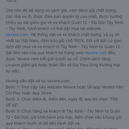
100%.
Cho nên để dễ dàng so sánh giá, xem đánh giá chất lượng
các nhà xe đi, được đảm bảo quyền lợi cao nhất, được hưởng
nhiều ưu đãi giảm giá vé xe khách Quận 12 - Sài Gòn Tây Ninh
- Tây Ninh, hành khách có thể đặt mua tại website
Vexere.com
- Hệ thống đặt vé xe khách chất lượng, và uy tín
nhất tại Việt Nam, đảm bảo giữ chỗ 100%. Đối với bất cứ giao
dịch đặt mua vé xe khách đi Tây Ninh - Tây Ninh từ Quận 12 -
Sài Gòn nào của quý khách tại trang web
Vexere.com
đều
được Vexere cam kết giải quyết sự cố. Chính sách tặng
coupon giảm giá hoặc hoàn tiền sẽ tùy theo từng trường hợp
sự việc.
Hướng dẫn đặt vé tại Vexere.com:
Bước 1: Truy cập vào website Vexere hoặc tải app Vexere trên
CH Play hoặc App Store.
Bước 2: Chọn điểm đi, điểm đến, ngày đi, sau đó chọn “TÌM
VÉ XE”.
Bước 3: Chọn hãng xe khách đi Tây Ninh - Tây Ninh từ Quận
12 - Sài Gòn, giờ khởi hành phù hợp. Bấm chọn vào khung giờ
quý khách muốn đi để tiến hành đặt vé.