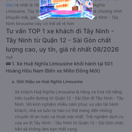
Gòn
rẻ nhất là 180000VND của hãng xe Huệ Nghĩa
Limousine. Tùy thuộc vào vị trí ngồi của bạn và chương trình
khuyến mãi, giá vé Xe Quận 12 - Sài Gòn đi Tây Ninh - Tây
Ninh limousine này có thể sẽ rẻ hơn
Tư vấn TOP 1 xe khách đi Tây Ninh -
Tây Ninh từ Quận 12 - Sài Gòn chất
lượng cao, uy tín, giá rẻ nhất 08/2026
null
🚌 1. Xe Huệ Nghĩa Limousine khởi hành tại 501
Hoàng Hữu Nam (Bến xe Miền Đông Mới)
a. Giới thiệu xe Huệ Nghĩa Limousine
Xe khách Huệ Nghĩa Limousine là hãng xe khá nổi tiếng
trên tuyến đường từ Quận 12 - Sài Gòn đi Tây Ninh - Tây
Ninh. Với kinh nghiệm nhiều năm phục vụ vận tải hành
khách, nhà xe luôn tự hào có thể mang đến những
chuyến đi an toàn và thoải mái nhất. Trải nghiệm dịch vụ
của xe đi Tây Ninh - Tây Ninh từ Quận 12 - Sài Gòn chắc
hẳn sẽ không làm bạn thất vọng.