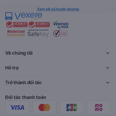
Hải Phòng đi Hà Nội
Xem tất cả tuyến đường
keyboard_arrow_down
Về chúng tôi
keyboard_arrow_down
Hỗ trợ
keyboard_arrow_down
Trở thành đối tác
Đối tác thanh toán