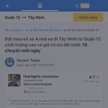
arrow_back
Tải app Vexere ngay!
Tải app Vexere
-30k
Mở app
Mở app
Nhận ưu đãi thành viên độc
-30k/ghế khi đặt vé máy bay qua
quyền
app
Quận 12
Tây Ninh
Chọn ngày
Vé xe khách
xe đi Tây Ninh từ Sài Gòn
xe đi Tây Ninh từ Quận 12
Đặt mua vé xe 4 nhà xe đi Tây Ninh từ Quận 12
chất lượng cao và giá vé ưu đãi nhất
: 18
chuyến mỗi ngày
Vexere Team
Ngày cập nhật: 07/08/2026
Huệ Nghĩa Limousine
4.7
Limousine 9 chỗ
(347 đánh giá)
Bến xe Miền Đông Mới
2 giờ 50 phút
Bến xe Tây Ninh
Chuyến đi tuyệt vời, xe đưa đón thoải mái từ điểm đón đã chọn, quản lý nhiệt
tình và lịch sự, chỗ ngồi tuyệt vời, sạch sẽ và thoải mái 🥰✨