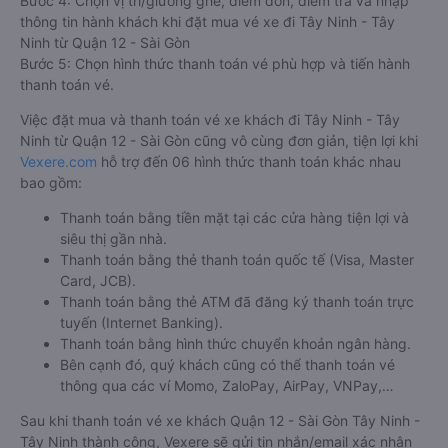
Bước 4: Chọn vị trí/giường ghế, điểm đón, điểm trả và nhập
thông tin hành khách khi đặt mua vé xe đi Tây Ninh - Tây
Ninh từ Quận 12 - Sài Gòn
Bước 5: Chọn hình thức thanh toán vé phù hợp và tiến hành
thanh toán vé.
Việc đặt mua và thanh toán vé xe khách đi Tây Ninh - Tây
Ninh từ Quận 12 - Sài Gòn cũng vô cùng đơn giản, tiện lợi khi
Vexere.com
hỗ trợ đến 06 hình thức thanh toán khác nhau
bao gồm:
Thanh toán bằng tiền mặt tại các cửa hàng tiện lợi và
siêu thị gần nhà.
Thanh toán bằng thẻ thanh toán quốc tế (Visa, Master
Card, JCB).
Thanh toán bằng thẻ ATM đã đăng ký thanh toán trực
tuyến (Internet Banking).
Thanh toán bằng hình thức chuyển khoản ngân hàng.
Bên cạnh đó, quý khách cũng có thể thanh toán vé
thông qua các ví Momo, ZaloPay, AirPay, VNPay,…
Sau khi thanh toán vé xe khách Quận 12 - Sài Gòn Tây Ninh -
Tây Ninh thành công, Vexere sẽ gửi tin nhắn/email xác nhận