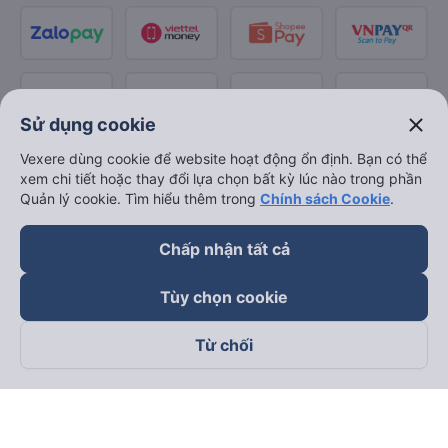
close
Sử dụng cookie
Vexere dùng cookie để website hoạt động ổn định. Bạn có thể
xem chi tiết hoặc thay đổi lựa chọn bất kỳ lúc nào trong phần
Quản lý cookie. Tìm hiểu thêm trong
Chính sách Cookie
.
Chấp nhận tất cả
Tùy chọn cookie
Từ chối
Theo dõi chúng tôi trên
Facebook
Tiktok
Youtube