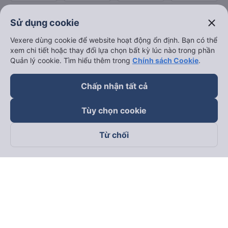
close
Sử dụng cookie
Vexere dùng cookie để website hoạt động ổn định. Bạn có thể
xem chi tiết hoặc thay đổi lựa chọn bất kỳ lúc nào trong phần
Quản lý cookie. Tìm hiểu thêm trong
Chính sách Cookie
.
Chấp nhận tất cả
Tùy chọn cookie
Theo dõi chúng tôi trên
Từ chối
Facebook
Tiktok
Youtube
Công ty TNHH Thương Mại Dịch Vụ Vexere
Địa chỉ đăng ký kinh doanh: 8C Chữ Đồng Tử, Phường Tân
Sơn Nhất, TP. Hồ Chí Minh, Việt Nam
Địa chỉ
:
Lầu 2, toà nhà H3 Circo Hoàng Diệu, 384 Hoàng Diệu,
Phường Khánh Hội, TP Hồ Chí Minh, Việt Nam