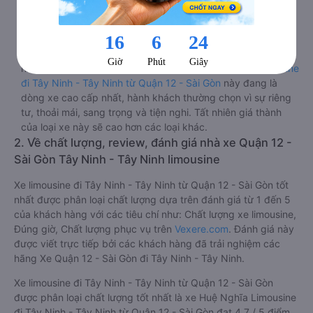
màn hình tv có đầy đủ phim chuẩn HD phục vụ hành khách
giải trí trong chuyến đi từ Quận 12 - Sài Gòn đến Tây Ninh -
Tây Ninh.
Lưu ý 2 cabin cuối thường thiết kế nhỏ hơn phù hợp với
những người có thân hình nhỏ nhắn. Dòng
xe cabin limousine
đi Tây Ninh - Tây Ninh từ Quận 12 - Sài Gòn
này đang là
dòng xe cao cấp nhất, hành khách thường chọn vì sự riêng
tư, thoải mái, sang trọng và tiện nghi. Tất nhiên giá thành
của loại xe này sẽ cao hơn các loại khác.
2. Về chất lượng, review, đánh giá nhà xe Quận 12 -
Sài Gòn Tây Ninh - Tây Ninh limousine
Xe limousine đi Tây Ninh - Tây Ninh từ Quận 12 - Sài Gòn tốt
nhất được phân loại chất lượng dựa trên đánh giá từ 1 đến 5
của khách hàng với các tiêu chí như: Chất lượng xe limousine,
Đúng giờ, Chất lượng phục vụ trên
Vexere.com
. Đánh giá này
được viết trực tiếp bởi các khách hàng đã trải nghiệm các
hãng Xe Quận 12 - Sài Gòn đi Tây Ninh - Tây Ninh.
Xe limousine đi Tây Ninh - Tây Ninh từ Quận 12 - Sài Gòn
được phân loại chất lượng tốt nhất là xe Huệ Nghĩa Limousine
đi Tây Ninh - Tây Ninh từ Quận 12 - Sài Gòn đạt 4.7 / 5 điểm