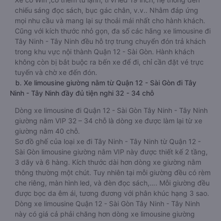
chiếu sáng đọc sách, bục gác chân, v.v.. Nhằm đáp ứng
mọi nhu cầu và mang lại sự thoải mái nhất cho hành khách.
Cũng với kích thước nhỏ gọn, đa số các hãng xe limousine đi
Tây Ninh - Tây Ninh đều hỗ trợ trung chuyển đón trả khách
trong khu vực nội thành Quận 12 - Sài Gòn. Hành khách
không còn bị bắt buộc ra bến xe để đi, chỉ cần đặt vé trực
tuyến và chờ xe đến đón.
b. Xe limousine giường nằm từ Quận 12 - Sài Gòn đi Tây
Ninh - Tây Ninh đầy đủ tiện nghi 32 - 34 chỗ
Dòng xe limousine đi Quận 12 - Sài Gòn Tây Ninh - Tây Ninh
giường nằm VIP 32 – 34 chỗ là dòng xe được làm lại từ xe
giường nằm 40 chỗ.
Sơ đồ ghế của loại xe đi Tây Ninh - Tây Ninh từ Quận 12 -
Sài Gòn limousine giường nằm VIP này được thiết kế 2 tầng,
3 dãy và 6 hàng. Kích thước dài hơn dòng xe giường nằm
thông thường một chút. Tuy nhiên tại mỗi giường đều có rèm
che riêng, màn hình led, và đèn đọc sách,…. Mỗi giường đều
được bọc da êm ái, tương đương với phân khúc hạng 3 sao.
Dòng xe limousine Quận 12 - Sài Gòn Tây Ninh - Tây Ninh
này có giá cả phải chăng hơn dòng xe limousine giường