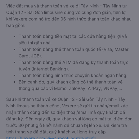
Việc đặt mua và thanh toán vé xe đi Tây Ninh - Tây Ninh từ
Quận 12 - Sài Gòn limousine cũng vô cùng đơn giản, tiện lợi
khi Vexere.com hỗ trợ đến 06 hình thức thanh toán khác nhau
bao gồm:
Thanh toán bằng tiền mặt tại các cửa hàng tiện lợi và
siêu thị gần nhà.
Thanh toán bằng thẻ thanh toán quốc tế (Visa, Master
Card, JCB).
Thanh toán bằng thẻ ATM đã đăng ký thanh toán trực
tuyến (Internet Banking).
Thanh toán bằng hình thức chuyển khoản ngân hàng.
Bên cạnh đó, quý khách cũng có thể thanh toán vé
thông qua các ví Momo, ZaloPay, AirPay, VNPay,…
Sau khi thanh toán vé xe Quận 12 - Sài Gòn Tây Ninh - Tây
Ninh limousine thành công, Vexere sẽ gửi tin nhắn/email xác
nhận thành công đến số điện thoại/email mà quý khách đã
đăng ký. Đến ngày đi, quý khách vui lòng có mặt tại điểm đón
trước 30 phút giờ khởi hành để chuẩn bị lên xe. Để kiểm tra
tình trạng vé đã đặt, quý khách vui lòng truy cập
https://vexere.com/vi-VN/booking/ticketinfo