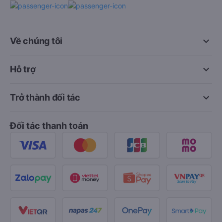
keyboard_arrow_down
Về chúng tôi
keyboard_arrow_down
Hỗ trợ
keyboard_arrow_down
Trở thành đối tác
Đối tác thanh toán