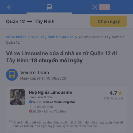
arrow_back
Tải app Vexere ngay!
Tải app Vexere
-30k
Mở app
Mở app
Nhận ưu đãi thành viên độc
-30k/ghế khi đặt vé máy bay qua
quyền
app
Quận 12
Tây Ninh
Chọn ngày
Vé xe khách
xe đi Tây Ninh từ Sài Gòn
xe limousine đi Tây Ninh từ
Quận 12
Vé xe Limousine của 4 nhà xe từ Quận 12 đi
Tây Ninh
: 18 chuyến mỗi ngày
Vexere Team
Ngày cập nhật: 10/08/2026
Huệ Nghĩa Limousine
4.7
Limousine 9 chỗ
(348 đánh giá)
17:30 • Bến xe Miền Đông Mới
2 giờ 50 phút
20:20 • Bến xe Tây Ninh
Chuyến đi tuyệt vời, xe đưa đón thoải mái từ điểm đón đã chọn, quản lý nhiệt
tình và lịch sự, chỗ ngồi tuyệt vời, sạch sẽ và thoải mái 🥰✨