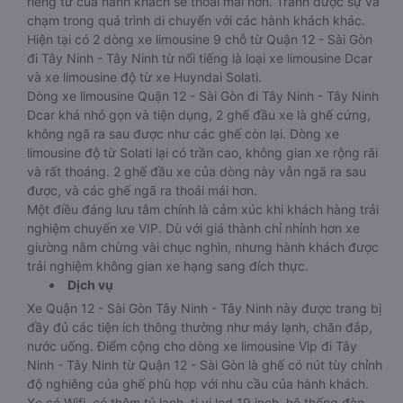
riêng tư của hành khách sẽ thoải mái hơn. Tránh được sự va
chạm trong quá trình di chuyển với các hành khách khác.
Hiện tại có 2 dòng xe limousine 9 chỗ từ Quận 12 - Sài Gòn
đi Tây Ninh - Tây Ninh từ nổi tiếng là loại xe limousine Dcar
và xe limousine độ từ xe Huyndai Solati.
Dòng xe limousine Quận 12 - Sài Gòn đi Tây Ninh - Tây Ninh
Dcar khá nhỏ gọn và tiện dụng, 2 ghế đầu xe là ghế cứng,
không ngã ra sau được như các ghế còn lại. Dòng xe
limousine độ từ Solati lại có trần cao, không gian xe rộng rãi
và rất thoáng. 2 ghế đầu xe của dòng này vẫn ngã ra sau
được, và các ghế ngã ra thoải mái hơn.
Một điều đáng lưu tâm chính là cảm xúc khi khách hàng trải
nghiệm chuyến xe VIP. Dù với giá thành chỉ nhỉnh hơn xe
giường nằm chừng vài chục nghìn, nhưng hành khách được
trải nghiệm không gian xe hạng sang đích thực.
Dịch vụ
Xe Quận 12 - Sài Gòn Tây Ninh - Tây Ninh này được trang bị
đầy đủ các tiện ích thông thường như máy lạnh, chăn đắp,
nước uống. Điểm cộng cho dòng xe limousine Vip đi Tây
Ninh - Tây Ninh từ Quận 12 - Sài Gòn là ghế có nút tùy chỉnh
độ nghiêng của ghế phù hợp với nhu cầu của hành khách.
Xe có Wifi ,có thêm tủ lạnh, ti vi led 19 inch, hệ thống đèn