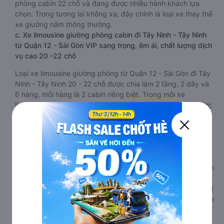
phòng cabin 22 chỗ và đang được nhiều hành khách lựa
chọn. Trong tương lai không xa, đây chính là loại xe thay thế
xe giường nằm thông thường.
c. Xe limousine giường phòng cabin đi Tây Ninh - Tây Ninh
từ Quận 12 - Sài Gòn VIP sang trọng, êm ái, chất lượng dịch
vụ cao 20 -22 chỗ
Loại xe limousine giường phòng từ Quận 12 - Sài Gòn đi Tây
Ninh - Tây Ninh 20 - 22 chỗ được chia làm 2 tầng, 2 dãy và
6 hàng, mỗi hàng là 2 cabin riêng biệt. Trong mỗi xe
limousine Quận 12 - Sài Gòn Tây Ninh - Tây Ninh cabin được
trang bị rất nhiều tiện ích phục vụ hành khách suốt hành
trình.
Mỗi phòng, cabin đều có gối nằm rời, có gối ôm, có cái mền
to hơn và dây an toàn seat belt. Giường rộng và dài hơn hai
loại trên, có thể lăn lộn thoải mái. Đặc biệt là hệ thống
massage sẽ giúp bạn thư giãn trong những giờ nằm xe Quận
12 - Sài Gòn đến Tây Ninh - Tây Ninh dài. Bảng điều khiển
chính nằm ngay cạnh đầu để tiện tay tuỳ chỉnh gồm: một cái
nút to đùng để gọi tiếp viên, 2 cổng USB , 1 jack cắm 3.5mm
và 3 cái nút có biểu tượng nguồn dùng để tắt/mở dàn đèn
chính của buồng nằm chạy dọc trên đầu, đèn dưới chân và