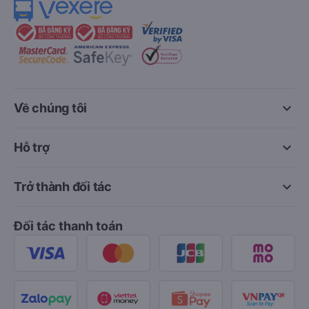
keyboard_arrow_down
Về chúng tôi
keyboard_arrow_down
Hỗ trợ
keyboard_arrow_down
Trở thành đối tác
Đối tác thanh toán