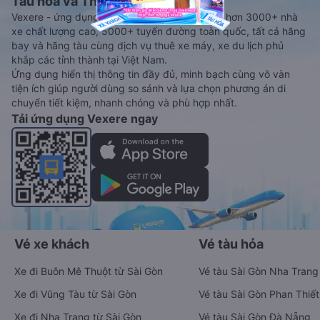
Tàu hoả và Thuê xe
Vexere - ứng dụng đặt vé đa phương tiện với hơn 3000+ nhà
xe chất lượng cao, 5000+ tuyến đường toàn quốc, tất cả hãng
bay và hãng tàu cùng dịch vụ thuê xe máy, xe du lịch phủ
khắp các tỉnh thành tại Việt Nam.
Ứng dụng hiển thị thông tin đầy đủ, minh bạch cùng vô vàn
tiện ích giúp người dùng so sánh và lựa chọn phương án di
chuyển tiết kiệm, nhanh chóng và phù hợp nhất.
Tải ứng dụng Vexere ngay
Vé xe khách
Vé tàu hỏa
Xe đi Buôn Mê Thuột từ Sài Gòn
Vé tàu Sài Gòn Nha Trang
Xe đi Vũng Tàu từ Sài Gòn
Vé tàu Sài Gòn Phan Thiết
Xe đi Nha Trang từ Sài Gòn
Vé tàu Sài Gòn Đà Nẵng