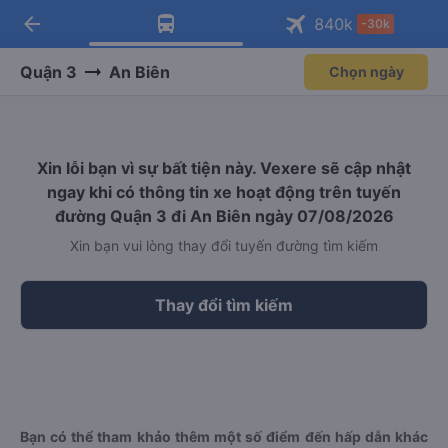
arrow_back
Tải app Vexere ngay!
Tải app Vexere
840
k
-30k
Mở app
Mở app
Nhận ưu đãi thành viên độc
-30k/ghế khi đặt vé máy bay qua
quyền
app
Quận 3
An Biên
Chọn ngày
Xin lỗi bạn vì sự bất tiện này. Vexere sẽ cập nhật
ngay khi có thông tin xe hoạt động trên tuyến
đường Quận 3 đi An Biên ngày 07/08/2026
Xin bạn vui lòng thay đổi tuyến đường tìm kiếm
Thay đổi tìm kiếm
Bạn có thể tham khảo thêm một số điểm đến hấp dẫn khác