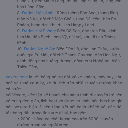
Lũng Cú, đèo Mã Pí Lèng, thung lũng Sủng Là, làng văn
hóa Lũng Cẩm,...
8.
Du lịch Mộc Châu:
Rừng thông Bản Áng, thung lũng
mận Nà Ka, đồi chè Mộc Châu, thác Dải Yếm, bản Pa
Phách, hang dơi, khu du lịch Happy Land,...
9.
Du lịch Hải Phòng:
Biển Đồ Sơn, đảo Hòn Dấu, vịnh
Lan Hạ, đảo Bạch Long Vỹ, núi Voi, khu di tích Tràng
Kênh,...
10.
Du lịch Nghệ An:
Biển Cửa Lò, đảo Lan Châu, vườn
quốc gia Pù Mát, đồi chè Thanh Chương, đảo Hòn Ngư,
cánh đồng hoa hướng dương, đồng cừu Nghệ An, biển
Thiên Cầm,...
Vexere.com
là hệ thống hỗ trợ đặt vé xe khách, máy bay, tàu
hoả và thuê xe máy, xe du lịch trên nhiều tuyến đường khắp
cả nước.
Với Vexere, việc lập kế hoạch cho hành trình di chuyển trở nên
vô cùng đơn giản, linh hoạt và được cá nhân hóa hơn bao giờ
hết. Vexere hiện là nền tảng kết nối hành khách với các đối
tác hàng đầu trong lĩnh vực đi lại, bao gồm:
• 2000+ hãng xe chất lượng cao trên 5000+ tuyến
đường trong và ngoài nước.