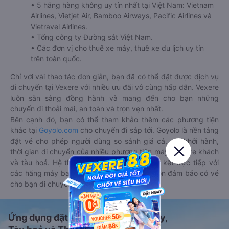
• 5 hãng hàng không uy tín nhất tại Việt Nam: Vietnam
Airlines, Vietjet Air, Bamboo Airways, Pacific Airlines và
Vietravel Airlines.
• Tổng công ty Đường sắt Việt Nam.
• Các đơn vị cho thuê xe máy, thuê xe du lịch uy tín
trên toàn quốc.
Chỉ với vài thao tác đơn giản, bạn đã có thể đặt được dịch vụ
di chuyển tại Vexere với nhiều ưu đãi vô cùng hấp dẫn. Vexere
luôn sẵn sàng đồng hành và mang đến cho bạn những
chuyến đi thoải mái, an toàn và trọn vẹn nhất.
Bên cạnh đó, bạn có thể tham khảo thêm các phương tiện
khác tại
Goyolo.com
cho chuyến đi sắp tới. Goyolo là nền tảng
đặt vé cho phép người dùng so sánh giá cả, giờ khởi hành,
thời gian di chuyển của nhiều phương tiện máy bay, xe khách
và tàu hoả. Hệ thống của Goyolo được liên kết trực tiếp với
các hãng máy bay, xe khách và tàu hoả, luôn đảm bảo có vé
cho bạn di chuyển.
Ứng dụng đặt vé Xe khách, Máy bay,