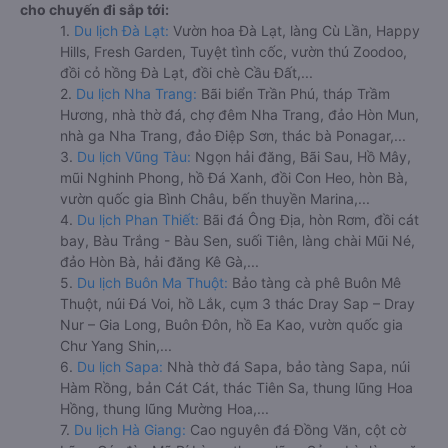
cho chuyến đi sắp tới:
1.
Du lịch Đà Lạt:
Vườn hoa Đà Lạt, làng Cù Lần, Happy
Hills, Fresh Garden, Tuyệt tình cốc, vườn thú Zoodoo,
đồi cỏ hồng Đà Lạt, đồi chè Cầu Đất,...
2.
Du lịch Nha Trang:
Bãi biển Trần Phú, tháp Trầm
Hương, nhà thờ đá, chợ đêm Nha Trang, đảo Hòn Mun,
nhà ga Nha Trang, đảo Điệp Sơn, thác bà Ponagar,...
3.
Du lịch Vũng Tàu:
Ngọn hải đăng, Bãi Sau, Hồ Mây,
mũi Nghinh Phong, hồ Đá Xanh, đồi Con Heo, hòn Bà,
vườn quốc gia Bình Châu, bến thuyền Marina,...
4.
Du lịch Phan Thiết:
Bãi đá Ông Địa, hòn Rơm, đồi cát
bay, Bàu Trắng - Bàu Sen, suối Tiên, làng chài Mũi Né,
đảo Hòn Bà, hải đăng Kê Gà,...
5.
Du lịch Buôn Ma Thuột:
Bảo tàng cà phê Buôn Mê
Thuột, núi Đá Voi, hồ Lắk, cụm 3 thác Dray Sap – Dray
Nur – Gia Long, Buôn Đôn, hồ Ea Kao, vườn quốc gia
Chư Yang Shin,...
6.
Du lịch Sapa:
Nhà thờ đá Sapa, bảo tàng Sapa, núi
Hàm Rồng, bản Cát Cát, thác Tiên Sa, thung lũng Hoa
Hồng, thung lũng Mường Hoa,...
7.
Du lịch Hà Giang:
Cao nguyên đá Đồng Văn, cột cờ