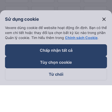
close
Sử dụng cookie
Vexere dùng cookie để website hoạt động ổn định. Bạn có thể
xem chi tiết hoặc thay đổi lựa chọn bất kỳ lúc nào trong phần
Quản lý cookie. Tìm hiểu thêm trong
Chính sách Cookie
.
Chấp nhận tất cả
Tùy chọn cookie
Từ chối
Theo dõi chúng tôi trên
Facebook
Tiktok
Youtube
Công ty TNHH Thương Mại Dịch Vụ Vexere