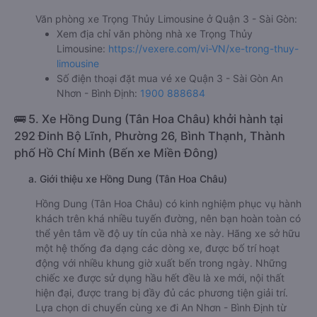
Văn phòng xe Trọng Thủy Limousine ở Quận 3 - Sài Gòn:
Xem địa chỉ văn phòng nhà xe Trọng Thủy
Limousine:
https://vexere.com/vi-VN/xe-trong-thuy-
limousine
Số điện thoại đặt mua vé xe Quận 3 - Sài Gòn An
Nhơn - Bình Định:
1900 888684
🚌 5. Xe Hồng Dung (Tân Hoa Châu) khởi hành tại
292 Đinh Bộ Lĩnh, Phường 26, Bình Thạnh, Thành
phố Hồ Chí Minh (Bến xe Miền Đông)
a. Giới thiệu xe Hồng Dung (Tân Hoa Châu)
Hồng Dung (Tân Hoa Châu) có kinh nghiệm phục vụ hành
khách trên khá nhiều tuyến đường, nên bạn hoàn toàn có
thể yên tâm về độ uy tín của nhà xe này. Hãng xe sở hữu
một hệ thống đa dạng các dòng xe, được bố trí hoạt
động với nhiều khung giờ xuất bến trong ngày. Những
chiếc xe được sử dụng hầu hết đều là xe mới, nội thất
hiện đại, được trang bị đầy đủ các phương tiện giải trí.
Lựa chọn di chuyển cùng xe đi An Nhơn - Bình Định từ