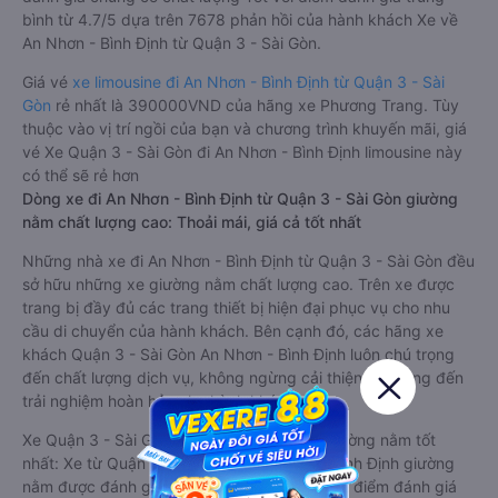
bình từ 4.7/5 dựa trên 7678 phản hồi của hành khách Xe về
An Nhơn - Bình Định từ Quận 3 - Sài Gòn.
Giá vé
xe limousine đi An Nhơn - Bình Định từ Quận 3 - Sài
Gòn
rẻ nhất là 390000VND của hãng xe Phương Trang. Tùy
thuộc vào vị trí ngồi của bạn và chương trình khuyến mãi, giá
vé Xe Quận 3 - Sài Gòn đi An Nhơn - Bình Định limousine này
có thể sẽ rẻ hơn
Dòng xe đi An Nhơn - Bình Định từ Quận 3 - Sài Gòn giường
nằm chất lượng cao: Thoải mái, giá cả tốt nhất
Những nhà xe đi An Nhơn - Bình Định từ Quận 3 - Sài Gòn đều
sở hữu những xe giường nằm chất lượng cao. Trên xe được
trang bị đầy đủ các trang thiết bị hiện đại phục vụ cho nhu
cầu di chuyển của hành khách. Bên cạnh đó, các hãng xe
khách Quận 3 - Sài Gòn An Nhơn - Bình Định luôn chú trọng
đến chất lượng dịch vụ, không ngừng cải thiện để mang đến
trải nghiệm hoàn hảo cho hành khách.
Xe Quận 3 - Sài Gòn An Nhơn - Bình Định giường nằm tốt
nhất: Xe từ Quận 3 - Sài Gòn đi An Nhơn - Bình Định giường
nằm được đánh giá chung chất lượng Tốt với điểm đánh giá