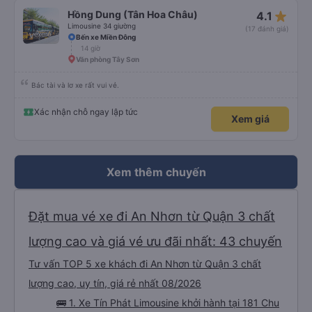
star_rate
Hồng Dung (Tân Hoa Châu)
4.1
Limousine 34 giường
(17 đánh giá)
Bến xe Miền Đông
14 giờ
Văn phòng Tây Sơn
Bác tài và lơ xe rất vui vẻ.
Xác nhận chỗ ngay lập tức
Xem giá
Xem thêm chuyến
Đặt mua vé xe đi An Nhơn từ Quận 3 chất
lượng cao và giá vé ưu đãi nhất: 43 chuyến
Tư vấn TOP 5 xe khách đi An Nhơn từ Quận 3 chất
lượng cao, uy tín, giá rẻ nhất 08/2026
🚌 1. Xe Tín Phát Limousine khởi hành tại 181 Chu