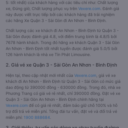
5: tốt nhất) của khách hàng với các tiêu chí như: Chất lượng
xe, Đúng giờ, Chất lượng phục vụ trên
Vexere.com
. Đánh giá
này được viết trực tiếp bởi các khách hàng đã trải nghiệm
các hãng Xe Quận 3 - Sài Gòn đi An Nhơn - Bình Định.
Chất lượng các xe khách đi An Nhơn - Bình Định từ Quận 3 -
Sài Gòn được đánh giá 4.8, với điểm trung bình là 4.8/5 bởi
7678 hành khách. Trong đó hãng xe khách Quận 3 - Sài Gòn
An Nhơn - Bình Định tốt nhất tuyến được đánh giá 5.0/5 bởi
126 hành khách là nhà xe Tín Phát Limousine.
2. Giá vé xe Quận 3 - Sài Gòn An Nhơn - Bình Định
Hiện tại, theo cập nhật mới nhất của
Vexere.com
, giá vé xe
khách đi An Nhơn - Bình Định từ Quận 3 - Sài Gòn có mức giá
dao động từ 390000 đồng - 630000 đồng. Trong đó, nhà xe
Phương Trang có giá vé rẻ nhất, chỉ 390000 đồng. Đặt vé xe
Quận 3 - Sài Gòn An Nhơn - Bình Định chính hãng tại
Vexere.com
để có giá rẻ nhất, đảm bảo giữ chỗ 100% và hỗ
trợ đổi trả vé miễn phí. Tổng đài tư vấn, đặt vé và đổi trả vé
miễn phí:
1900 888684
.
3. Giới thiệu, tư vấn các dòng xe chạy tuyến đường