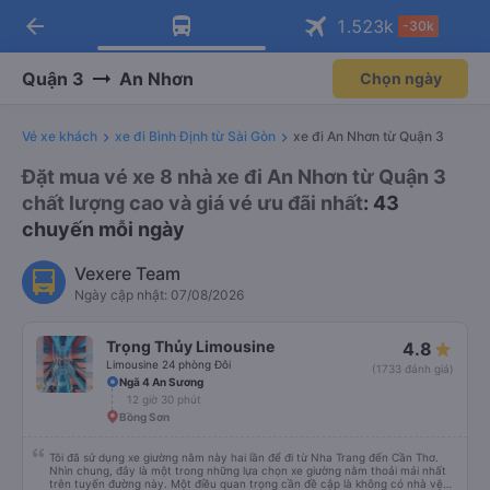
arrow_back
Tải app Vexere ngay!
Tải app Vexere
1.523
k
-30k
Mở app
Mở app
Nhận ưu đãi thành viên độc
-30k/ghế khi đặt vé máy bay qua
quyền
app
Quận 3
An Nhơn
Chọn ngày
Vé xe khách
xe đi Bình Định từ Sài Gòn
xe đi An Nhơn từ Quận 3
Đặt mua vé xe 8 nhà xe đi An Nhơn từ Quận 3
chất lượng cao và giá vé ưu đãi nhất
: 43
chuyến mỗi ngày
Vexere Team
Ngày cập nhật: 07/08/2026
Trọng Thủy Limousine
4.8
Limousine 24 phòng Đôi
(1733 đánh giá)
Ngã 4 An Sương
12 giờ 30 phút
Bồng Sơn
Tôi đã sử dụng xe giường nằm này hai lần để đi từ Nha Trang đến Cần Thơ.
Nhìn chung, đây là một trong những lựa chọn xe giường nằm thoải mái nhất
trên tuyến đường này. Một điều quan trọng cần đề cập là không có nhà vệ