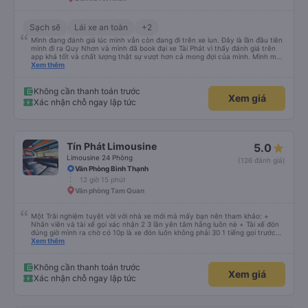
Sạch sẽ
Lái xe an toàn
+2
Mình đang đánh giá lúc mình vẫn còn đang đi trên xe lun. Đây là lần đầu tiên
mình đi ra Quy Nhơn và mình đã book đại xe Tài Phát vì thấy đánh giá trên
app khá tốt và chất lượng thật sự vượt hơn cả mong đợi của mình. Mình mua
giường đôi và vừa đủ cho 2 người. Nhân viên của nhà xe phải nói là siêu nhiệt
Xem thêm
tình và dễ thương. Trước chuyến đi mình có gọi cho bên tổng đài thì anh
nhân viên hỗ trợ mình nói chuyện siêu nhẹ nhàng và vui vẻ . Lúc mình lên xe
trung chuyển và lên xe lớn thì luôn hỗ trợ xách vali giùm tụi mình. Trên xe thì
Không cần thanh toán trước
Xem giá
có cả bánh và sữa miễn phí cho khách còn chuẩn bị cả thuốc say xe, dép,
Xác nhận chỗ ngay lập tức
mền, gối và đặc biệt là có gối ôm. Nchung là phải chấm nhà xe 10 sao mới
đủ !!!
Tín Phát Limousine
5.0
Limousine 24 Phòng
(126 đánh giá)
Văn Phòng Bình Thạnh
12 giờ 15 phút
Văn phòng Tam Quan
Một Trãi nghiệm tuyệt vời với nhà xe mới mà mấy bạn nên tham khảo: +
Nhân viên và tài xế gọi xác nhận 2 3 lần yên tâm hẵng luôn nè + Tài xế đón
đúng giờ mình ra chờ có 10p là xe đón luôn không phải 30 1 tiếng gọi trước
đợi cực + Xe mới, xịn, thơm và Đặt biệt là cực kỳ ưng mền gối trên xe luôn
Xem thêm
nha. Bình thường toàn gối da nằm đau cả cổ mà đây gối này nhà xe đổi hết
luôn qua gối dạng lông êm cực. + Giường rộng cực kỳ, có móc treo dép ở
trên không bị vướng chân như các xe khác mình từng đi + Tài xế lơ xe nhiệt
Không cần thanh toán trước
Xem giá
tình hỗ trợ hỏi đón trả cực bao nhiệt tình nhẹ nhàn luôn nha + Trên xe còn
Xác nhận chỗ ngay lập tức
có bánh nước, khăn lạnh. Tới trạm tài xế còn tinh ý chuẩn bị thêm khăn lạnh
ở trạm dừng nữa. 10đ cho sự tinh tế của nhà xe nha.