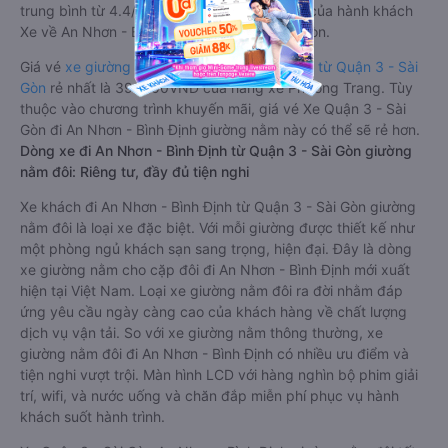
trung bình từ 4.4/5 dựa trên 3994 phản hồi của hành khách
Xe về An Nhơn - Bình Định từ Quận 3 - Sài Gòn.
Giá vé
xe giường nằm đi An Nhơn - Bình Định từ Quận 3 - Sài
Gòn
rẻ nhất là 390000VND của hãng xe Phương Trang. Tùy
thuộc vào chương trình khuyến mãi, giá vé Xe Quận 3 - Sài
Gòn đi An Nhơn - Bình Định giường nằm này có thể sẽ rẻ hơn.
Dòng xe đi An Nhơn - Bình Định từ Quận 3 - Sài Gòn giường
nằm đôi: Riêng tư, đầy đủ tiện nghi
Xe khách đi An Nhơn - Bình Định từ Quận 3 - Sài Gòn giường
nằm đôi là loại xe đặc biệt. Với mỗi giường được thiết kế như
một phòng ngủ khách sạn sang trọng, hiện đại. Đây là dòng
xe giường nằm cho cặp đôi đi An Nhơn - Bình Định mới xuất
hiện tại Việt Nam. Loại xe giường nằm đôi ra đời nhằm đáp
ứng yêu cầu ngày càng cao của khách hàng về chất lượng
dịch vụ vận tải. So với xe giường nằm thông thường, xe
giường nằm đôi đi An Nhơn - Bình Định có nhiều ưu điểm và
tiện nghi vượt trội. Màn hình LCD với hàng nghìn bộ phim giải
trí, wifi, và nước uống và chăn đắp miễn phí phục vụ hành
khách suốt hành trình.