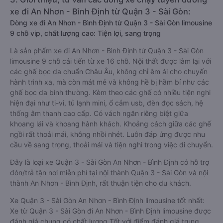
xe đi An Nhơn - Bình Định từ Quận 3 - Sài Gòn:
Dòng xe đi An Nhơn - Bình Định từ Quận 3 - Sài Gòn limousine
9 chỗ vip, chất lượng cao: Tiện lợi, sang trọng
Là sản phẩm xe đi An Nhơn - Bình Định từ Quận 3 - Sài Gòn
limousine 9 chỗ cải tiến từ xe 16 chỗ. Nội thất được làm lại với
các ghế bọc da chuẩn Châu Âu, không chỉ êm ái cho chuyến
hành trình xa, mà còn mát mẻ và không hề bị hầm bí như các
ghế bọc da bình thường. Kèm theo các ghế có nhiều tiện nghi
hiện đại như ti-vi, tủ lạnh mini, ổ cắm usb, đèn đọc sách, hệ
thống âm thanh cao cấp. Có vách ngăn riêng biệt giữa
khoang lái và khoang hành khách. Khoảng cách giữa các ghế
ngồi rất thoải mái, không nhồi nhét. Luôn đáp ứng được nhu
cầu về sang trọng, thoải mái và tiện nghi trong việc di chuyển.
Đây là loại xe Quận 3 - Sài Gòn An Nhơn - Bình Định có hỗ trợ
đón/trả tận nơi miễn phí tại nội thành Quận 3 - Sài Gòn và nội
thành An Nhơn - Bình Định, rất thuận tiện cho du khách.
Xe Quận 3 - Sài Gòn An Nhơn - Bình Định limousine tốt nhất:
Xe từ Quận 3 - Sài Gòn đi An Nhơn - Bình Định limousine được
đánh giá chung có chất lượng Tốt với điểm đánh giá trung