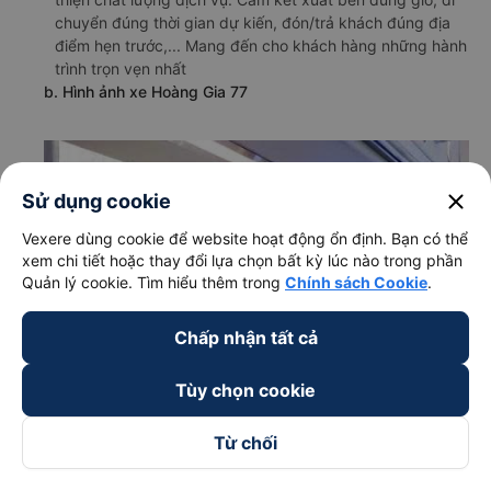
chuyển đúng thời gian dự kiến, đón/trả khách đúng địa
điểm hẹn trước,... Mang đến cho khách hàng những hành
trình trọn vẹn nhất
b. Hình ảnh xe Hoàng Gia 77
close
Sử dụng cookie
Vexere dùng cookie để website hoạt động ổn định. Bạn có thể
xem chi tiết hoặc thay đổi lựa chọn bất kỳ lúc nào trong phần
Quản lý cookie. Tìm hiểu thêm trong
Chính sách Cookie
.
Chấp nhận tất cả
Tùy chọn cookie
Từ chối