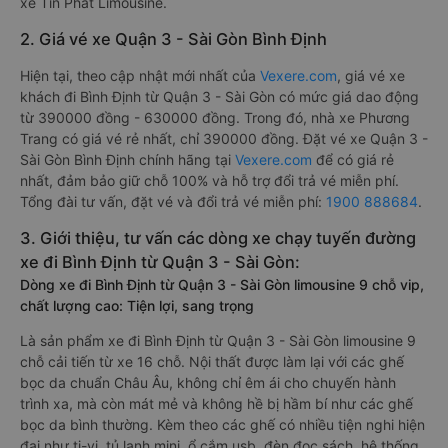
xe Tín Phát Limousine.
2. Giá vé xe Quận 3 - Sài Gòn Bình Định
Hiện tại, theo cập nhật mới nhất của
Vexere.com
, giá vé xe
khách đi Bình Định từ Quận 3 - Sài Gòn có mức giá dao động
từ 390000 đồng - 630000 đồng. Trong đó, nhà xe Phương
Trang có giá vé rẻ nhất, chỉ 390000 đồng. Đặt vé xe Quận 3 -
Sài Gòn Bình Định chính hãng tại
Vexere.com
để có giá rẻ
nhất, đảm bảo giữ chỗ 100% và hỗ trợ đổi trả vé miễn phí.
Tổng đài tư vấn, đặt vé và đổi trả vé miễn phí:
1900 888684
.
3. Giới thiệu, tư vấn các dòng xe chạy tuyến đường
xe đi Bình Định từ Quận 3 - Sài Gòn:
Dòng xe đi Bình Định từ Quận 3 - Sài Gòn limousine 9 chỗ vip,
chất lượng cao: Tiện lợi, sang trọng
Là sản phẩm xe đi Bình Định từ Quận 3 - Sài Gòn limousine 9
chỗ cải tiến từ xe 16 chỗ. Nội thất được làm lại với các ghế
bọc da chuẩn Châu Âu, không chỉ êm ái cho chuyến hành
trình xa, mà còn mát mẻ và không hề bị hầm bí như các ghế
bọc da bình thường. Kèm theo các ghế có nhiều tiện nghi hiện
đại như ti-vi, tủ lạnh mini, ổ cắm usb, đèn đọc sách, hệ thống