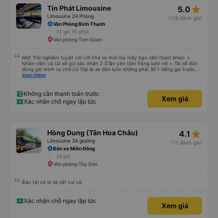
star_rate
Tín Phát Limousine
5.0
Limousine 24 Phòng
(126 đánh giá)
Văn Phòng Bình Thạnh
12 giờ 15 phút
Văn phòng Tam Quan
Một Trãi nghiệm tuyệt vời với nhà xe mới mà mấy bạn nên tham khảo: +
Nhân viên và tài xế gọi xác nhận 2 3 lần yên tâm hẵng luôn nè + Tài xế đón
đúng giờ mình ra chờ có 10p là xe đón luôn không phải 30 1 tiếng gọi trước
đợi cực + Xe mới, xịn, thơm và Đặt biệt là cực kỳ ưng mền gối trên xe luôn
Xem thêm
nha. Bình thường toàn gối da nằm đau cả cổ mà đây gối này nhà xe đổi hết
luôn qua gối dạng lông êm cực. + Giường rộng cực kỳ, có móc treo dép ở
trên không bị vướng chân như các xe khác mình từng đi + Tài xế lơ xe nhiệt
Không cần thanh toán trước
Xem giá
tình hỗ trợ hỏi đón trả cực bao nhiệt tình nhẹ nhàn luôn nha + Trên xe còn
Xác nhận chỗ ngay lập tức
có bánh nước, khăn lạnh. Tới trạm tài xế còn tinh ý chuẩn bị thêm khăn lạnh
ở trạm dừng nữa. 10đ cho sự tinh tế của nhà xe nha.
star_rate
Hồng Dung (Tân Hoa Châu)
4.1
Limousine 34 giường
(17 đánh giá)
Bến xe Miền Đông
14 giờ
Văn phòng Tây Sơn
Bác tài và lơ xe rất vui vẻ.
Xác nhận chỗ ngay lập tức
Xem giá