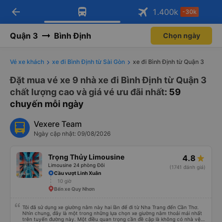
arrow_back
Tải app Vexere ngay!
Tải app Vexere
1.400
k
-30k
Mở app
Mở app
Nhận ưu đãi thành viên độc
-30k/ghế khi đặt vé máy bay qua
quyền
app
Quận 3
Bình Định
Chọn ngày
Vé xe khách
xe đi Bình Định từ Sài Gòn
xe đi Bình Định từ Quận 3
Đặt mua vé xe 9 nhà xe đi Bình Định từ Quận 3
chất lượng cao và giá vé ưu đãi nhất
: 59
chuyến mỗi ngày
Vexere Team
Ngày cập nhật: 09/08/2026
Trọng Thủy Limousine
4.8
Limousine 24 phòng Đôi
(1741 đánh giá)
Cầu vượt Linh Xuân
10 giờ
Bến xe Quy Nhơn
Tôi đã sử dụng xe giường nằm này hai lần để đi từ Nha Trang đến Cần Thơ.
Nhìn chung, đây là một trong những lựa chọn xe giường nằm thoải mái nhất
trên tuyến đường này. Một điều quan trọng cần đề cập là không có nhà vệ