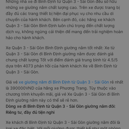
Những nhà xe đi Bình Định từ Quận 3 - Sài Gòn đều sở hữu
những xe giường nằm chất lượng cao. Trên xe được trang bị
đầy đủ các trang thiết bị hiện đại phục vụ cho nhu cầu di
chuyển của hành khách. Bên cạnh đó, các hãng xe khách
Quận 3 - Sài Gòn Bình Định luôn chú trọng đến chất lượng
dịch vụ, không ngừng cải thiện để mang đến trải nghiệm hoàn
hảo cho hành khách.
Xe Quận 3 - Sài Gòn Bình Định giường nằm tốt nhất: Xe từ
Quận 3 - Sài Gòn đi Bình Định giường nằm được đánh giá
chung chất lượng Tốt với điểm đánh giá trung bình từ 4.5/5
dựa trên 4073 phản hồi của hành khách Xe về Bình Định từ
Quận 3 - Sài Gòn.
Giá vé
xe giường nằm đi Bình Định từ Quận 3 - Sài Gòn
rẻ nhất
là 390000VND của hãng xe Phương Trang. Tùy thuộc vào
chương trình khuyến mãi, giá vé Xe Quận 3 - Sài Gòn đi Bình
Định giường nằm này có thể sẽ rẻ hơn.
Dòng xe đi Bình Định từ Quận 3 - Sài Gòn giường nằm đôi:
Riêng tư, đầy đủ tiện nghi
Xe khách đi Bình Định từ Quận 3 - Sài Gòn giường nằm đôi là
loại xe đặc biệt. Với mỗi giường được thiết kế như một phòng