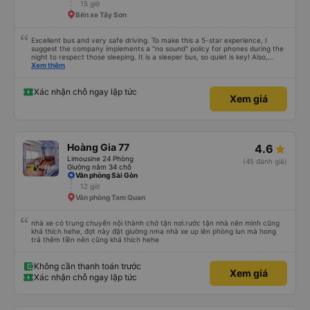
15 giờ
Bến xe Tây Sơn
Excellent bus and very safe driving. To make this a 5-star experience, I
suggest the company implements a "no sound" policy for phones during the
night to respect those sleeping. It is a sleeper bus, so quiet is key! Also,
please display the Wi-Fi password clearly inside the cabin for convenience. I
Xem thêm
would definitely ride with them again! -------------- ​ Xe chất lượng tốt và
tài xế lái xe rất an toàn. Để dịch vụ hoàn hảo hơn, tôi góp ý nhà xe nên có
quy định rõ ràng về việc giữ im lặng (tắt âm thanh điện thoại) vào ban đêm
Xác nhận chỗ ngay lập tức
Xem giá
để tránh làm phiền hành khách khác ngủ. Ngoài ra, nhà xe nên dán sẵn mật
khẩu Wi-Fi trong xe để hành khách dễ dàng sử dụng. Tôi vẫn sẽ tiếp tục ủng
hộ nhà xe trong tương lai!
Hoàng Gia 77
4.6
Limousine 24 Phòng
(45 đánh giá)
Giường nằm 34 chỗ
Văn phòng Sài Gòn
12 giờ
Văn phòng Tam Quan
nhà xe có trung chuyển nội thành chở tận nơi.rước tận nhà nên mình cũng
khá thích hehe, đợt này đặt giường nma nhà xe up lên phòng lun mà hong
trả thêm tiền nên cũng khá thích hehe
Không cần thanh toán trước
Xem giá
Xác nhận chỗ ngay lập tức