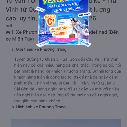
Tư vấn TOP 2 xe khách đi Cầu Kè - Trà
Vinh từ Quận 3 - Sài Gòn chất lượng
cao, uy tín, giá rẻ nhất 08/2026
null
🚌 1. Xe Phương Trang khởi hành tại undefined (Bến
xe Miền Tây)
a. Giới thiệu xe Phương Trang
Tuyến đường từ Quận 3 - Sài Gòn đến Cầu Kè - Trà Vinh
hiện nay có khá nhiều hãng xe khai thác. Trong số đó, nổi
bật nhất là hãng xe khách Phương Trang. Sự hài lòng của
khách hàng luôn là động lực to lớn để nhà xe ngày càng
phát triển. Chính vì thế, đi Cầu Kè - Trà Vinh từ Quận 3 -
Sài Gòn đã không ngần ngại đầu tư dàn xe mới với nhiều
tiện nghi hiện đại, đáp ứng tối đa mọi nhu cầu nghỉ ngơi,
thư giãn của hành khách.
b. Hình ảnh xe Phương Trang