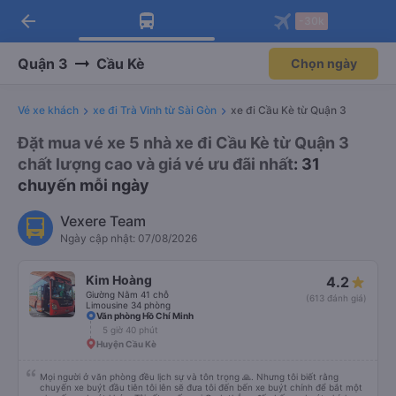
arrow_back
Tải app Vexere ngay!
Tải app Vexere
-30k
Mở app
Mở app
Nhận ưu đãi thành viên độc
-30k/ghế khi đặt vé máy bay qua
quyền
app
Quận 3
Cầu Kè
Chọn ngày
Vé xe khách
xe đi Trà Vinh từ Sài Gòn
xe đi Cầu Kè từ Quận 3
Đặt mua vé xe 5 nhà xe đi Cầu Kè từ Quận 3
chất lượng cao và giá vé ưu đãi nhất
: 31
chuyến mỗi ngày
Vexere Team
Ngày cập nhật: 07/08/2026
Kim Hoàng
4.2
Giường Nằm 41 chỗ
(613 đánh giá)
Limousine 34 phòng
Văn phòng Hồ Chí Minh
5 giờ 40 phút
Huyện Cầu Kè
Mọi người ở văn phòng đều lịch sự và tôn trọng 🙏. Nhưng tôi biết rằng
chuyến xe buýt đầu tiên tôi lên sẽ đưa tôi đến bến xe buýt chính để bắt một