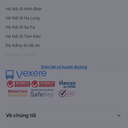
Hà Nội đi Ninh Bình
Hà Nội đi Hạ Long
Hà Nội đi Sa Pa
Hà Nội đi Tam Đảo
Đà Nẵng đi Hội An
Đà Nẵng đi Huế
Hải Phòng đi Hà Nội
Xem tất cả tuyến đường
keyboard_arrow_down
Về chúng tôi