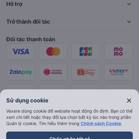
keyboard_arrow_down
Hỗ trợ
keyboard_arrow_down
Trở thành đối tác
Đối tác thanh toán
close
Sử dụng cookie
Vexere dùng cookie để website hoạt động ổn định. Bạn có thể
xem chi tiết hoặc thay đổi lựa chọn bất kỳ lúc nào trong phần
Quản lý cookie. Tìm hiểu thêm trong
Chính sách Cookie
.