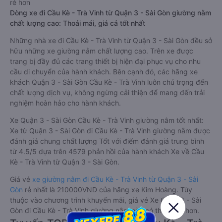
rẻ hơn
Dòng xe đi Cầu Kè - Trà Vinh từ Quận 3 - Sài Gòn giường nằm
chất lượng cao: Thoải mái, giá cả tốt nhất
Những nhà xe đi Cầu Kè - Trà Vinh từ Quận 3 - Sài Gòn đều sở
hữu những xe giường nằm chất lượng cao. Trên xe được
trang bị đầy đủ các trang thiết bị hiện đại phục vụ cho nhu
cầu di chuyển của hành khách. Bên cạnh đó, các hãng xe
khách Quận 3 - Sài Gòn Cầu Kè - Trà Vinh luôn chú trọng đến
chất lượng dịch vụ, không ngừng cải thiện để mang đến trải
nghiệm hoàn hảo cho hành khách.
Xe Quận 3 - Sài Gòn Cầu Kè - Trà Vinh giường nằm tốt nhất:
Xe từ Quận 3 - Sài Gòn đi Cầu Kè - Trà Vinh giường nằm được
đánh giá chung chất lượng Tốt với điểm đánh giá trung bình
từ 4.5/5 dựa trên 4579 phản hồi của hành khách Xe về Cầu
Kè - Trà Vinh từ Quận 3 - Sài Gòn.
Giá vé
xe giường nằm đi Cầu Kè - Trà Vinh từ Quận 3 - Sài
Gòn
rẻ nhất là 210000VND của hãng xe Kim Hoàng. Tùy
thuộc vào chương trình khuyến mãi, giá vé Xe Quận 3 - Sài
Gòn đi Cầu Kè - Trà Vinh giường nằm này có thể sẽ rẻ hơn.