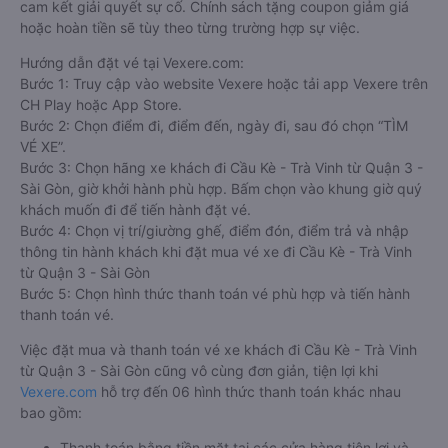
cam kết giải quyết sự cố. Chính sách tặng coupon giảm giá
hoặc hoàn tiền sẽ tùy theo từng trường hợp sự việc.
Hướng dẫn đặt vé tại Vexere.com:
Bước 1: Truy cập vào website Vexere hoặc tải app Vexere trên
CH Play hoặc App Store.
Bước 2: Chọn điểm đi, điểm đến, ngày đi, sau đó chọn “TÌM
VÉ XE”.
Bước 3: Chọn hãng xe khách đi Cầu Kè - Trà Vinh từ Quận 3 -
Sài Gòn, giờ khởi hành phù hợp. Bấm chọn vào khung giờ quý
khách muốn đi để tiến hành đặt vé.
Bước 4: Chọn vị trí/giường ghế, điểm đón, điểm trả và nhập
thông tin hành khách khi đặt mua vé xe đi Cầu Kè - Trà Vinh
từ Quận 3 - Sài Gòn
Bước 5: Chọn hình thức thanh toán vé phù hợp và tiến hành
thanh toán vé.
Việc đặt mua và thanh toán vé xe khách đi Cầu Kè - Trà Vinh
từ Quận 3 - Sài Gòn cũng vô cùng đơn giản, tiện lợi khi
Vexere.com
hỗ trợ đến 06 hình thức thanh toán khác nhau
bao gồm:
Thanh toán bằng tiền mặt tại các cửa hàng tiện lợi và