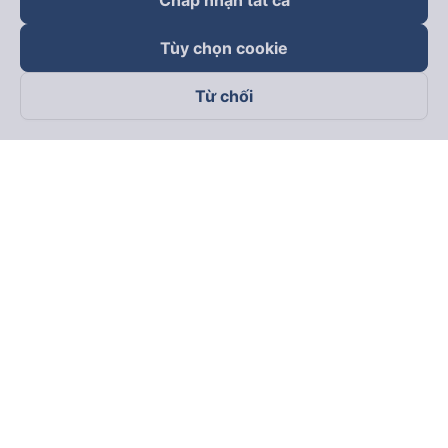
Chấp nhận tất cả
Tùy chọn cookie
Từ chối
Theo dõi chúng tôi trên
Facebook
Tiktok
Youtube
Công ty TNHH Thương Mại Dịch Vụ Vexere
Địa chỉ đăng ký kinh doanh: 8C Chữ Đồng Tử, Phường Tân
Sơn Nhất, TP. Hồ Chí Minh, Việt Nam
Địa chỉ
:
Lầu 2, toà nhà H3 Circo Hoàng Diệu, 384 Hoàng Diệu,
Phường Khánh Hội, TP Hồ Chí Minh, Việt Nam
Tầng 3, toà nhà 101 Láng Hạ, 101 Láng Hạ, Phường Láng, TP.
Hà Nội, Việt Nam
Giấy chứng nhận ĐKKD số 0315133726 do Sở KH và ĐT TP.
Hồ Chí Minh cấp lần đầu ngày 27/6/2018
Bản quyền © 2025 thuộc về Vexere.com