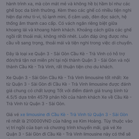
hành trình xa, mà còn mát mẻ và không hề bị hầm bí như các
ghế bọc da bình thường. Kèm theo các ghế có nhiều tiện nghi
hiện đại như ti-vi, tủ lạnh mini, ổ cắm usb, đèn đọc sách, hệ
thống âm thanh cao cấp. Có vách ngăn riêng biệt giữa
khoang lái và khoang hành khách. Khoảng cách giữa các ghế
ngồi rất thoải mái, không nhồi nhét. Luôn đáp ứng được nhu
cầu về sang trọng, thoải mái và tiện nghi trong việc di chuyển.
Đây là loại xe Quận 3 - Sài Gòn Cầu Kè - Trà Vinh có hỗ trợ
đón/trả tận nơi miễn phí tại nội thành Quận 3 - Sài Gòn và nội
thành Cầu Kè - Trà Vinh, rất thuận tiện cho du khách.
Xe Quận 3 - Sài Gòn Cầu Kè - Trà Vinh limousine tốt nhất: Xe
từ Quận 3 - Sài Gòn đi Cầu Kè - Trà Vinh limousine được đánh
giá chung có chất lượng Tốt với điểm đánh giá trung bình từ
4.5/5 dựa trên 4579 phản hồi của hành khách Xe về Cầu Kè -
Trà Vinh từ Quận 3 - Sài Gòn.
Giá vé
xe limousine đi Cầu Kè - Trà Vinh từ Quận 3 - Sài Gòn
rẻ nhất là 210000VND của hãng xe Kim Hoàng. Tùy thuộc vào
vị trí ngồi của bạn và chương trình khuyến mãi, giá vé Xe
Quận 3 - Sài Gòn đi Cầu Kè - Trà Vinh limousine này có thể sẽ