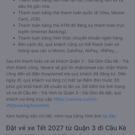
siêu thị gần nhà.
Thanh toán bằng thẻ thanh toán quốc tế (Visa, Master
Card, JCB).
Thanh toán bằng thẻ ATM đã đăng ký thanh toán trực
tuyến (Internet Banking).
Thanh toán bằng hình thức chuyển khoản ngân hàng.
Bên cạnh đó, quý khách cũng có thể thanh toán vé
thông qua các ví Momo, ZaloPay, AirPay, VNPay,…
Sau khi thanh toán vé xe khách Quận 3 - Sài Gòn Cầu Kè - Trà
Vinh thành công, Vexere sẽ gửi tin nhắn/email xác nhận thành
công đến số điện thoại/email mà quý khách đã đăng ký. Đến
ngày đi, quý khách vui lòng có mặt tại điểm đón trước 30
phút giờ khởi hành để chuẩn bị lên xe. Để kiểm tra tình trạng
vé xe đi Cầu Kè - Trà Vinh từ Quận 3 - Sài Gòn đã đặt, quý
khách vui lòng truy cập
https://vexere.com/vi-
VN/booking/ticketinfo
Xem hướng dẫn chi tiết, minh họa bằng hình ảnh
tại đây.
Đặt vé xe Tết 2027 từ Quận 3 đi Cầu Kè