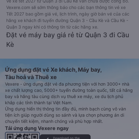
Vé xe tết 2027 từ Quận 3 đi Cầu Kè vẫn chưa được công bố.
Vexere.com sẽ sớm thông báo cho các bạn thông tin vé xe
Tết 2027 bao gồm giá vé, lịch trình, ngày giờ bán vé của các
hãng xe khách đi tuyến đường Quận 3 - Cầu Kè và Cầu Kè -
Quận 3 ngay khi có thông tin từ các hãng xe.
Đặt vé máy bay giá rẻ từ Quận 3 đi Cầu
Kè
Ứng dụng đặt vé Xe khách, Máy bay,
Tàu hoả và Thuê xe
Vexere - ứng dụng đặt vé đa phương tiện với hơn 3000+ nhà
xe chất lượng cao, 5000+ tuyến đường toàn quốc, tất cả hãng
bay và hãng tàu cùng dịch vụ thuê xe máy, xe du lịch phủ
khắp các tỉnh thành tại Việt Nam.
Ứng dụng hiển thị thông tin đầy đủ, minh bạch cùng vô vàn
tiện ích giúp người dùng so sánh và lựa chọn phương án di
chuyển tiết kiệm, nhanh chóng và phù hợp nhất.
Tải ứng dụng Vexere ngay