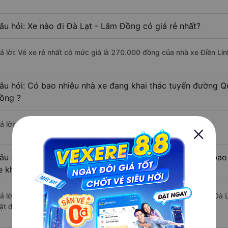
âu hỏi: Xe nào đi Đà Lạt - Lâm Đồng có giá rẻ nhất?
rả lời: Vé xe rẻ nhất có mức giá là 270.000 đồng của nhà xe Điền Lin
âu hỏi: Có bao nhiêu nhà xe đang khai thác tuyến đường Q
ồng ?
ả lời: Hiện tại có 3 nhà xe khai thác tuyến đường.
âu hỏi: Từ Quận 3 - Sài Gòn đi Đà Lạt - Lâm Đồng mất bao 
e khách?
rả lời: Thời gian di chuyển bằng xe khách từ Quận 3 - Sài Gòn đi Đà
ật độ giao thông thuận lợi.