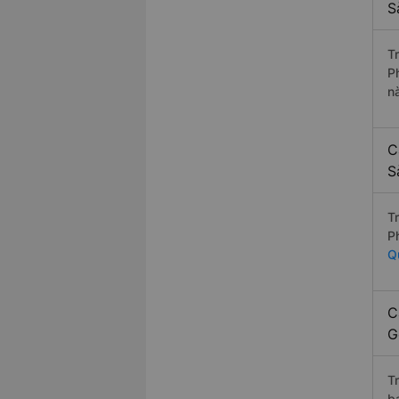
S
T
P
n
C
S
T
P
Q
C
G
T
b