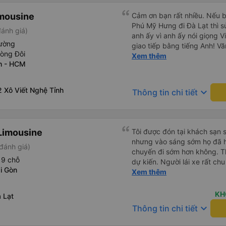
imousine
Cảm ơn bạn rất nhiều. Nếu 
Phú Mỹ Hưng đi Đà Lạt thì sử
ánh giá)
anh ấy vì anh ấy nói giọng V
ường
giao tiếp bằng tiếng Anh! Vă
hòng Đôi
trước khi lên xe, và mặc dù 
Xem thêm
h - HCM
không đến đúng giờ nhưng h
bạn đi xe đưa đón (van) ở 
hẹn. Vì bạn đang ở trên xe 
 Xô Viết Nghệ Tỉnh
keyboard_arrow_down
Thông tin chi tiết
họ, dù tài xế hoặc người so
nhưng họ sẽ cho bạn biết kh
còn có xe đưa đón nên bạn 
động, tài xế đưa đón cũng s
 Limousine
Tôi được đón tại khách sạn s
chỉ nên chỉ cần hiển thị địa 
nhưng vào sáng sớm họ đã hỏi
đánh giá)
sự đánh giá cao mọi thứ. N
chuyến đi sớm hơn không. Th
chỉ cần đặt xe khách ở đây.
 9 chỗ
dự kiến. Người lái xe rất ch
được một chút tiếng Anh. Và 
i Gòn
nói được nhiều tiếng Anh nh
Xem thêm
bắt xe buýt. Tôi chỉ đợi ở C
nhiều nhờ google dịch. Xe bu
xe đưa đón (Xe Van nhỏ màu 
cửa sổ có mái che để dễ dà
KH
 Lạt
tâm. Chỉ vài phút sau, tôi đã
chăn và nước. Người lái xe 
keyboard_arrow_down
Viên chức mang vé đến và gi
Thông tin chi tiết
đường vòng nhỏ để thả người
thân thiện. Tài xế xe buýt và
tôi đều đã gần đến điểm trả