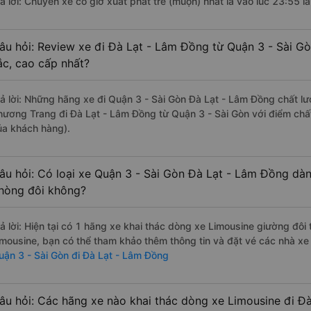
rả lời: Chuyến xe có giờ xuất phát trễ (muộn) nhất là vào lúc 23:55 l
âu hỏi: Review xe đi Đà Lạt - Lâm Đồng từ Quận 3 - Sài Gò
ắc, cao cấp nhất?
rả lời: Những hãng xe đi Quận 3 - Sài Gòn Đà Lạt - Lâm Đồng chất lượ
hương Trang đi Đà Lạt - Lâm Đồng từ Quận 3 - Sài Gòn với điểm chấ
ủa khách hàng).
âu hỏi: Có loại xe Quận 3 - Sài Gòn Đà Lạt - Lâm Đồng dàn
hòng đôi không?
rả lời: Hiện tại có 1 hãng xe khai thác dòng xe Limousine giường đôi
imousine, bạn có thể tham khảo thêm thông tin và đặt vé các nhà xe 
uận 3 - Sài Gòn đi Đà Lạt - Lâm Đồng
âu hỏi: Các hãng xe nào khai thác dòng xe Limousine đi Đ