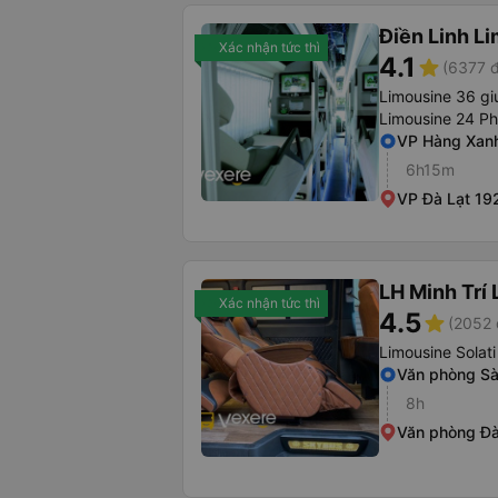
Điền Linh L
Xác nhận tức thì
4.1
star
(6377 đ
Limousine 36 gi
Limousine 24 P
VP Hàng Xan
6h15m
VP Đà Lạt 192
LH Minh Trí
Xác nhận tức thì
4.5
star
(2052 
Limousine Solati
Văn phòng Sà
8h
Văn phòng Đà