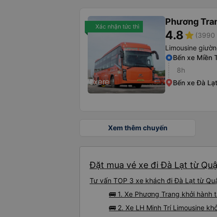
Phương Tra
Xác nhận tức thì
4.8
star
(3990 
Limousine giườ
Bến xe Miền 
8h
Bến xe Đà Lạ
Xem thêm chuyến
Đặt mua vé xe đi Đà Lạt từ Quậ
Tư vấn TOP 3 xe khách đi Đà Lạt từ Quận
🚌 1. Xe Phương Trang khởi hành t
🚌 2. Xe LH Minh Trí Limousine k