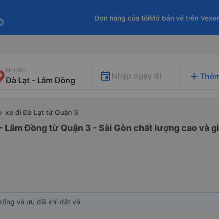
Đơn hàng của tôi
Mở bán vé trên Vexe
fo
Nơi đến
add
Nhập ngày đi
Thêm
xe đi Đà Lạt từ Quận 3
 - Lâm Đồng từ Quận 3 - Sài Gòn chất lượng cao và gi
rống và ưu đãi khi đặt vé