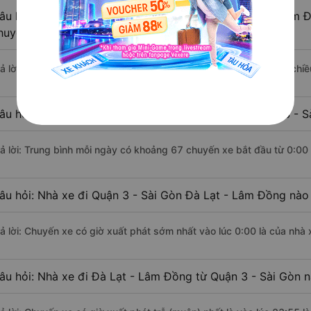
âu hỏi: Khoảng cách từ Quận 3 - Sài Gòn đi Đà Lạt - Lâm Đ
huyển bằng xe khách?
rả lời: Đoạn đường đi Đà Lạt - Lâm Đồng từ Quận 3 - Sài Gòn có chi
âu hỏi: Mỗi ngày có bao nhiêu chuyến xe khách Quận 3 - S
rả lời: Trung bình mỗi ngày có khoảng 67 chuyến xe bắt đầu từ 0:00
âu hỏi: Nhà xe đi Quận 3 - Sài Gòn Đà Lạt - Lâm Đồng nào
rả lời: Chuyến xe có giờ xuất phát sớm nhất vào lúc 0:00 là của nhà 
âu hỏi: Nhà xe đi Đà Lạt - Lâm Đồng từ Quận 3 - Sài Gòn n