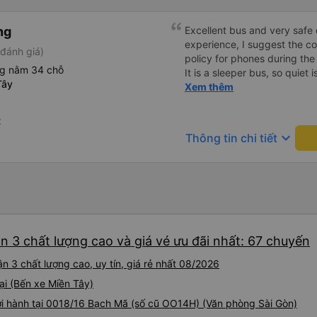
tiếng Anh, nhưng vấn đề khô
trải nghiệm rất thú vị và tôi
gắng giúp đỡ tôi. Khi đến Đà 
ng
tôi hỏi mọi người, tôi có th
Excellent bus and very safe 
Họ có dịch vụ đưa đón nên tôi
experience, I suggest the 
đánh giá)
cho xem địa chỉ khách sạn, 
policy for phones during the
ng nằm 34 chỗ
đúng nơi. Tôi thực sự đánh g
It is a sleeper bus, so quiet 
Tây
gặp bạn lần nữa.
Wi-Fi password clearly insid
Xem thêm
would definitely ride with them again! --------
lượng tốt và tài xế lái xe rấ
t
hơn, tôi góp ý nhà xe nên có
keyboard_arrow_down
Thông tin chi tiết
lặng (tắt âm thanh điện tho
phiền hành khách khác ngủ.
mật khẩu Wi-Fi trong xe để
Tôi vẫn sẽ tiếp tục ủng hộ nh
n 3 chất lượng cao và giá vé ưu đãi nhất: 67 chuyến
 3 chất lượng cao, uy tín, giá rẻ nhất 08/2026
ại (Bến xe Miền Tây)
hởi hành tại 0018/16 Bạch Mã (số cũ OO14H) (Văn phòng Sài Gòn)