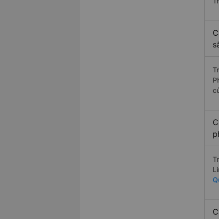
T
C
s
T
P
c
C
p
T
L
Q
C