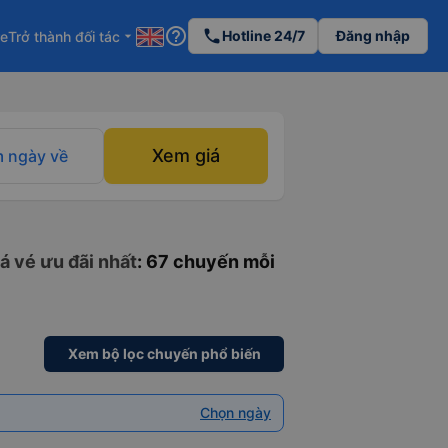
help_outline
phone
Hotline 24/7
Đăng nhập
re
Trở thành đối tác
arrow_drop_down
Xem giá
 ngày về
á vé ưu đãi nhất
: 67 chuyến mỗi
Xem bộ lọc chuyến phổ biến
Chọn ngày