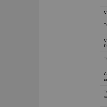
C
T
C
Đ
Tr
C
x
T
m