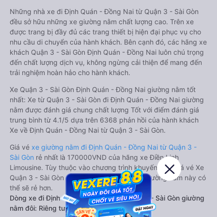
Những nhà xe đi Định Quán - Đồng Nai từ Quận 3 - Sài Gòn
đều sở hữu những xe giường nằm chất lượng cao. Trên xe
được trang bị đầy đủ các trang thiết bị hiện đại phục vụ cho
nhu cầu di chuyển của hành khách. Bên cạnh đó, các hãng xe
khách Quận 3 - Sài Gòn Định Quán - Đồng Nai luôn chú trọng
đến chất lượng dịch vụ, không ngừng cải thiện để mang đến
trải nghiệm hoàn hảo cho hành khách.
Xe Quận 3 - Sài Gòn Định Quán - Đồng Nai giường nằm tốt
nhất: Xe từ Quận 3 - Sài Gòn đi Định Quán - Đồng Nai giường
nằm được đánh giá chung chất lượng Tốt với điểm đánh giá
trung bình từ 4.1/5 dựa trên 6368 phản hồi của hành khách
Xe về Định Quán - Đồng Nai từ Quận 3 - Sài Gòn.
Giá vé
xe giường nằm đi Định Quán - Đồng Nai từ Quận 3 -
Sài Gòn
rẻ nhất là 170000VND của hãng xe Điền Linh
Limousine. Tùy thuộc vào chương trình khuyến mãi, giá vé Xe
Quận 3 - Sài Gòn đi Định Quán - Đồng Nai giường nằm này có
thể sẽ rẻ hơn.
Dòng xe đi Định Quán - Đồng Nai từ Quận 3 - Sài Gòn giường
nằm đôi: Riêng tư, đầy đủ tiện nghi