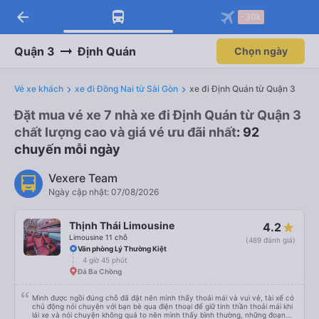
arrow_back
-30k
Quận 3
Định Quán
Chọn ngày
Vé xe khách
xe đi Đồng Nai từ Sài Gòn
xe đi Định Quán từ Quận 3
Đặt mua vé xe 7 nhà xe đi Định Quán từ Quận 3
chất lượng cao và giá vé ưu đãi nhất
: 92
chuyến mỗi ngày
Vexere Team
Ngày cập nhật: 07/08/2026
Thịnh Thái Limousine
4.2
Limousine 11 chỗ
(489 đánh giá)
Văn phòng Lý Thường Kiệt
4 giờ 45 phút
Đá Ba Chồng
Mình được ngồi đúng chỗ đã đặt nên mình thấy thoải mái và vui vẻ, tài xế có
chủ động nói chuyện với bạn bè qua điện thoại để giữ tinh thần thoải mái khi
lái xe và nói chuyện không quá to nên mình thấy bình thường, những đoạn