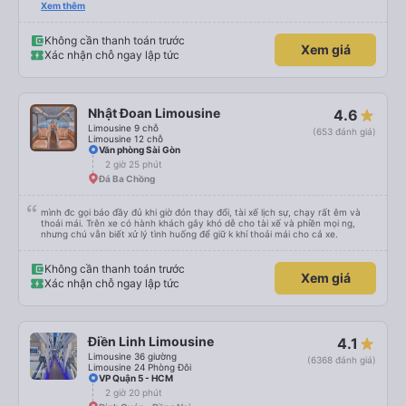
cần tập trung như vào đường đèo thì tài xế ngừng lại để tập trung. Tài xế
Xem thêm
cũng chủ động đặt grab hộ mình ra điểm đón, và phí mình tự trả. Không rõ
có được hỗ trợ không nhưng phí cũng vài chục nên mình ngại hỏi. Xe khá
sạch, thoải mái không mùi nhiều.
Không cần thanh toán trước
Xem giá
Xác nhận chỗ ngay lập tức
Nhật Đoan Limousine
4.6
Limousine 9 chỗ
(653 đánh giá)
Limousine 12 chỗ
Văn phòng Sài Gòn
2 giờ 25 phút
Đá Ba Chồng
mình đc gọi báo đầy đủ khi giờ đón thay đổi, tài xế lịch sự, chạy rất êm và
thoải mái. Trên xe có hành khách gây khó dễ cho tài xế và phiền mọi ng,
nhưng chú vẫn biết xử lý tình huống để giữ k khí thoải mái cho cả xe.
Không cần thanh toán trước
Xem giá
Xác nhận chỗ ngay lập tức
Điền Linh Limousine
4.1
Limousine 36 giường
(6368 đánh giá)
Limousine 24 Phòng Đôi
VP Quận 5 - HCM
2 giờ 20 phút