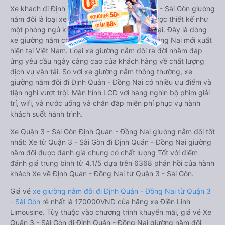
Xe khách đi Định Quán - Đồng Nai từ Quận 3 - Sài Gòn giường
nằm đôi là loại xe đặc biệt. Với mỗi giường được thiết kế như
một phòng ngủ khách sạn sang trọng, hiện đại. Đây là dòng
xe giường nằm cho cặp đôi đi Định Quán - Đồng Nai mới xuất
hiện tại Việt Nam. Loại xe giường nằm đôi ra đời nhằm đáp
ứng yêu cầu ngày càng cao của khách hàng về chất lượng
dịch vụ vận tải. So với xe giường nằm thông thường, xe
giường nằm đôi đi Định Quán - Đồng Nai có nhiều ưu điểm và
tiện nghi vượt trội. Màn hình LCD với hàng nghìn bộ phim giải
trí, wifi, và nước uống và chăn đắp miễn phí phục vụ hành
khách suốt hành trình.
Xe Quận 3 - Sài Gòn Định Quán - Đồng Nai giường nằm đôi tốt
nhất: Xe từ Quận 3 - Sài Gòn đi Định Quán - Đồng Nai giường
nằm đôi được đánh giá chung có chất lượng Tốt với điểm
đánh giá trung bình từ 4.1/5 dựa trên 6368 phản hồi của hành
khách Xe về Định Quán - Đồng Nai từ Quận 3 - Sài Gòn.
Giá vé
xe giường nằm đôi đi Định Quán - Đồng Nai từ Quận 3
- Sài Gòn
rẻ nhất là 170000VND của hãng xe Điền Linh
Limousine. Tùy thuộc vào chương trình khuyến mãi, giá vé Xe
Quận 3 - Sài Gòn đi Định Quán - Đồng Nai giường nằm đôi