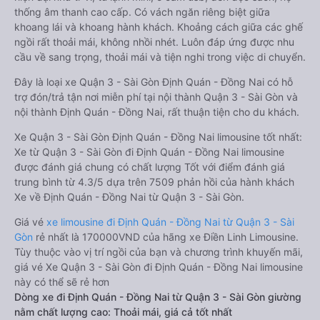
thống âm thanh cao cấp. Có vách ngăn riêng biệt giữa
khoang lái và khoang hành khách. Khoảng cách giữa các ghế
ngồi rất thoải mái, không nhồi nhét. Luôn đáp ứng được nhu
cầu về sang trọng, thoải mái và tiện nghi trong việc di chuyển.
Đây là loại xe Quận 3 - Sài Gòn Định Quán - Đồng Nai có hỗ
trợ đón/trả tận nơi miễn phí tại nội thành Quận 3 - Sài Gòn và
nội thành Định Quán - Đồng Nai, rất thuận tiện cho du khách.
Xe Quận 3 - Sài Gòn Định Quán - Đồng Nai limousine tốt nhất:
Xe từ Quận 3 - Sài Gòn đi Định Quán - Đồng Nai limousine
được đánh giá chung có chất lượng Tốt với điểm đánh giá
trung bình từ 4.3/5 dựa trên 7509 phản hồi của hành khách
Xe về Định Quán - Đồng Nai từ Quận 3 - Sài Gòn.
Giá vé
xe limousine đi Định Quán - Đồng Nai từ Quận 3 - Sài
Gòn
rẻ nhất là 170000VND của hãng xe Điền Linh Limousine.
Tùy thuộc vào vị trí ngồi của bạn và chương trình khuyến mãi,
giá vé Xe Quận 3 - Sài Gòn đi Định Quán - Đồng Nai limousine
này có thể sẽ rẻ hơn
Dòng xe đi Định Quán - Đồng Nai từ Quận 3 - Sài Gòn giường
nằm chất lượng cao: Thoải mái, giá cả tốt nhất