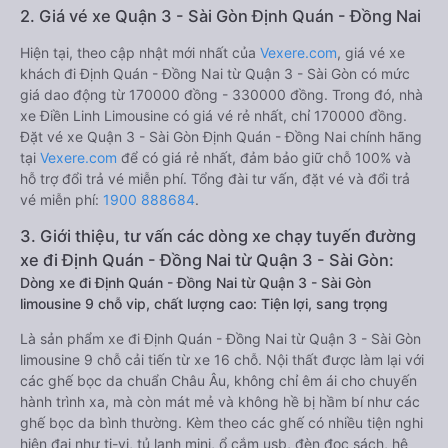
2. Giá vé xe Quận 3 - Sài Gòn Định Quán - Đồng Nai
Hiện tại, theo cập nhật mới nhất của
Vexere.com
, giá vé xe
khách đi Định Quán - Đồng Nai từ Quận 3 - Sài Gòn có mức
giá dao động từ 170000 đồng - 330000 đồng. Trong đó, nhà
xe Điền Linh Limousine có giá vé rẻ nhất, chỉ 170000 đồng.
Đặt vé xe Quận 3 - Sài Gòn Định Quán - Đồng Nai chính hãng
tại
Vexere.com
để có giá rẻ nhất, đảm bảo giữ chỗ 100% và
hỗ trợ đổi trả vé miễn phí. Tổng đài tư vấn, đặt vé và đổi trả
vé miễn phí:
1900 888684
.
3. Giới thiệu, tư vấn các dòng xe chạy tuyến đường
xe đi Định Quán - Đồng Nai từ Quận 3 - Sài Gòn:
Dòng xe đi Định Quán - Đồng Nai từ Quận 3 - Sài Gòn
limousine 9 chỗ vip, chất lượng cao: Tiện lợi, sang trọng
Là sản phẩm xe đi Định Quán - Đồng Nai từ Quận 3 - Sài Gòn
limousine 9 chỗ cải tiến từ xe 16 chỗ. Nội thất được làm lại với
các ghế bọc da chuẩn Châu Âu, không chỉ êm ái cho chuyến
hành trình xa, mà còn mát mẻ và không hề bị hầm bí như các
ghế bọc da bình thường. Kèm theo các ghế có nhiều tiện nghi
hiện đại như ti-vi, tủ lạnh mini, ổ cắm usb, đèn đọc sách, hệ