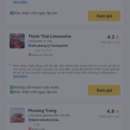
cung cấp số đt của bác tài và số xe. Dịch vụ tốt, xe sạch sẽ và bác tài chạy
Xem thêm
rất êm.
Xác nhận chỗ ngay lập tức
Xem giá
Thịnh Thái Limousine
4.2
Limousine 11 chỗ
(489 đánh giá)
Văn phòng Lý Thường Kiệt
1 giờ 15 phút
Giáo xứ Trà Cổ
Mình được ngồi đúng chỗ đã đặt nên mình thấy thoải mái và vui vẻ, tài xế có
chủ động nói chuyện với bạn bè qua điện thoại để giữ tinh thần thoải mái khi
lái xe và nói chuyện không quá to nên mình thấy bình thường, những đoạn
cần tập trung như vào đường đèo thì tài xế ngừng lại để tập trung. Tài xế
Xem thêm
cũng chủ động đặt grab hộ mình ra điểm đón, và phí mình tự trả. Không rõ
có được hỗ trợ không nhưng phí cũng vài chục nên mình ngại hỏi. Xe khá
sạch, thoải mái không mùi nhiều.
Không cần thanh toán trước
Xem giá
Xác nhận chỗ ngay lập tức
Phương Trang
4.8
Limousine giường nằm 34 chỗ
(3966 đánh giá)
Bệnh Viện Bình Dân
1 giờ
Suối Linh