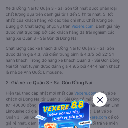
Xe đi Đồng Nai từ Quận 3 - Sài Gòn tốt nhất được phân loại
chất lượng dựa trên đánh giá từ 1 đến 5 (1: tệ nhất, 5: tốt
nhất) của khách hàng với các tiêu chí như: Chất lượng xe,
Đúng giờ, Chất lượng phục vụ trên
Vexere.com
. Đánh giá này
được viết trực tiếp bởi các khách hàng đã trải nghiệm các
hãng Xe Quận 3 - Sài Gòn đi Đồng Nai.
Chất lượng các xe khách đi Đồng Nai từ Quận 3 - Sài Gòn
được đánh giá 4.3, với điểm trung bình là 4.3/5 bởi 22154
hành khách. Trong đó hãng xe khách Quận 3 - Sài Gòn Đồng
Nai tốt nhất tuyến được đánh giá 4.9/5 bởi 4444 hành khách
là nhà xe Anh Quốc Limousine.
2. Giá vé xe Quận 3 - Sài Gòn Đồng Nai
Hiện tại, theo cập nhật mới nhất của
Vexere.com
, giá vé xe
khách đi Đồng Nai từ Quận 3 - Sài Gòn có mức giá dao động
từ 140000 đồng - 545000 đồng. Trong đó, nhà xe Điền Linh
Limousine có giá vé rẻ nhất, chỉ 140000 đồng. Đặt vé xe
Quận 3 - Sài Gòn Đồng Nai chính hãng tại
Vexere.com
để có
giá rẻ nhất, đảm bảo giữ chỗ 100% và hỗ trợ đổi trả vé miễn