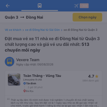
arrow_back
Tải app Vexere ngay!
Tải app Vexere
-30k
Mở app
Mở app
Nhận ưu đãi thành viên độc
-30k/ghế khi đặt vé máy bay qua
quyền
app
Quận 3
Đồng Nai
Chọn ngày
Vé xe khách
xe đi Đồng Nai từ Sài Gòn
xe đi Đồng Nai từ Quận 3
Đặt mua vé xe 11 nhà xe đi Đồng Nai từ Quận 3
chất lượng cao và giá vé ưu đãi nhất
: 513
chuyến mỗi ngày
Vexere Team
Ngày cập nhật: 06/08/2026
Toàn Thắng - Vũng Tàu
4.7
Limousine 9 chỗ
(894 đánh giá)
Tân Bình
2 giờ 30 phút
Bà Rịa
Thật sự lâu lắm rồi mình mới được trải nghiệm 1 chuyến đi mà chất lượng
dịch vụ tốt như vậy. Sau khi đặt vé là 1 ngày sau nhà xe đã gọi xác nhận vé
cho mình, trước giờ khởi hành 1 tiếng là nhà xe lại gọi xác nhận 1 lần nữa và