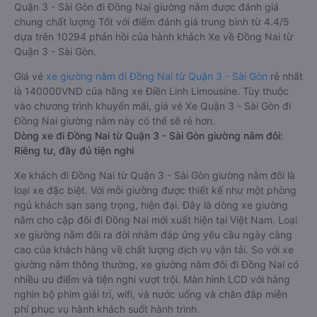
Quận 3 - Sài Gòn đi Đồng Nai giường nằm được đánh giá
chung chất lượng Tốt với điểm đánh giá trung bình từ 4.4/5
dựa trên 10294 phản hồi của hành khách Xe về Đồng Nai từ
Quận 3 - Sài Gòn.
Giá vé
xe giường nằm đi Đồng Nai từ Quận 3 - Sài Gòn
rẻ nhất
là 140000VND của hãng xe Điền Linh Limousine. Tùy thuộc
vào chương trình khuyến mãi, giá vé Xe Quận 3 - Sài Gòn đi
Đồng Nai giường nằm này có thể sẽ rẻ hơn.
Dòng xe đi Đồng Nai từ Quận 3 - Sài Gòn giường nằm đôi:
Riêng tư, đầy đủ tiện nghi
Xe khách đi Đồng Nai từ Quận 3 - Sài Gòn giường nằm đôi là
loại xe đặc biệt. Với mỗi giường được thiết kế như một phòng
ngủ khách sạn sang trọng, hiện đại. Đây là dòng xe giường
nằm cho cặp đôi đi Đồng Nai mới xuất hiện tại Việt Nam. Loại
xe giường nằm đôi ra đời nhằm đáp ứng yêu cầu ngày càng
cao của khách hàng về chất lượng dịch vụ vận tải. So với xe
giường nằm thông thường, xe giường nằm đôi đi Đồng Nai có
nhiều ưu điểm và tiện nghi vượt trội. Màn hình LCD với hàng
nghìn bộ phim giải trí, wifi, và nước uống và chăn đắp miễn
phí phục vụ hành khách suốt hành trình.