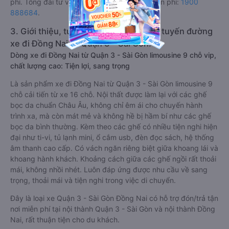
phí. Tổng đài tư vấn, đặt vé và đổi trả vé miễn phí:
1900
888684
.
3. Giới thiệu, tư vấn các dòng xe chạy tuyến đường
xe đi Đồng Nai từ Quận 3 - Sài Gòn:
Dòng xe đi Đồng Nai từ Quận 3 - Sài Gòn limousine 9 chỗ vip,
chất lượng cao: Tiện lợi, sang trọng
Là sản phẩm xe đi Đồng Nai từ Quận 3 - Sài Gòn limousine 9
chỗ cải tiến từ xe 16 chỗ. Nội thất được làm lại với các ghế
bọc da chuẩn Châu Âu, không chỉ êm ái cho chuyến hành
trình xa, mà còn mát mẻ và không hề bị hầm bí như các ghế
bọc da bình thường. Kèm theo các ghế có nhiều tiện nghi hiện
đại như ti-vi, tủ lạnh mini, ổ cắm usb, đèn đọc sách, hệ thống
âm thanh cao cấp. Có vách ngăn riêng biệt giữa khoang lái và
khoang hành khách. Khoảng cách giữa các ghế ngồi rất thoải
mái, không nhồi nhét. Luôn đáp ứng được nhu cầu về sang
trọng, thoải mái và tiện nghi trong việc di chuyển.
Đây là loại xe Quận 3 - Sài Gòn Đồng Nai có hỗ trợ đón/trả tận
nơi miễn phí tại nội thành Quận 3 - Sài Gòn và nội thành Đồng
Nai, rất thuận tiện cho du khách.