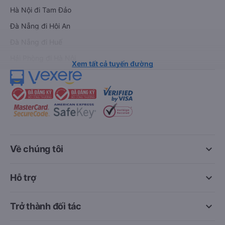
Hà Nội đi Tam Đảo
Đà Nẵng đi Hội An
Đà Nẵng đi Huế
Hải Phòng đi Hà Nội
Xem tất cả tuyến đường
keyboard_arrow_down
Về chúng tôi
keyboard_arrow_down
Hỗ trợ
keyboard_arrow_down
Trở thành đối tác