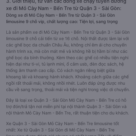
3. Giới thiệu, tư vấn các dòng xe chạy tuyến đường
xe đi Mỏ Cày Nam - Bến Tre từ Quận 3 - Sài Gòn:
Dòng xe đi Mỏ Cày Nam - Bến Tre từ Quận 3 - Sài Gòn
limousine 9 chỗ vip, chất lượng cao: Tiện lợi, sang trọng
Là sản phẩm xe đi Mỏ Cày Nam - Bến Tre từ Quận 3 - Sài Gòn
limousine 9 chỗ cải tiến từ xe 16 chỗ. Nội thất được làm lại với
các ghế bọc da chuẩn Châu Âu, không chỉ êm ái cho chuyến
hành trình xa, mà còn mát mẻ và không hề bị hầm bí như các
ghế bọc da bình thường. Kèm theo các ghế có nhiều tiện nghi
hiện đại như ti-vi, tủ lạnh mini, ổ cắm usb, đèn đọc sách, hệ
thống âm thanh cao cấp. Có vách ngăn riêng biệt giữa
khoang lái và khoang hành khách. Khoảng cách giữa các ghế
ngồi rất thoải mái, không nhồi nhét. Luôn đáp ứng được nhu
cầu về sang trọng, thoải mái và tiện nghi trong việc di chuyển.
Đây là loại xe Quận 3 - Sài Gòn Mỏ Cày Nam - Bến Tre có hỗ
trợ đón/trả tận nơi miễn phí tại nội thành Quận 3 - Sài Gòn và
nội thành Mỏ Cày Nam - Bến Tre, rất thuận tiện cho du khách.
Xe Quận 3 - Sài Gòn Mỏ Cày Nam - Bến Tre limousine tốt
nhất: Xe từ Quận 3 - Sài Gòn đi Mỏ Cày Nam - Bến Tre