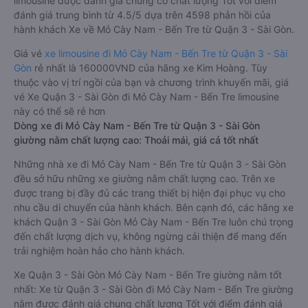
limousine được đánh giá chung có chất lượng Tốt với điểm
đánh giá trung bình từ 4.5/5 dựa trên 4598 phản hồi của
hành khách Xe về Mỏ Cày Nam - Bến Tre từ Quận 3 - Sài Gòn.
Giá vé
xe limousine đi Mỏ Cày Nam - Bến Tre từ Quận 3 - Sài
Gòn
rẻ nhất là 160000VND của hãng xe Kim Hoàng. Tùy
thuộc vào vị trí ngồi của bạn và chương trình khuyến mãi, giá
vé Xe Quận 3 - Sài Gòn đi Mỏ Cày Nam - Bến Tre limousine
này có thể sẽ rẻ hơn
Dòng xe đi Mỏ Cày Nam - Bến Tre từ Quận 3 - Sài Gòn
giường nằm chất lượng cao: Thoải mái, giá cả tốt nhất
Những nhà xe đi Mỏ Cày Nam - Bến Tre từ Quận 3 - Sài Gòn
đều sở hữu những xe giường nằm chất lượng cao. Trên xe
được trang bị đầy đủ các trang thiết bị hiện đại phục vụ cho
nhu cầu di chuyển của hành khách. Bên cạnh đó, các hãng xe
khách Quận 3 - Sài Gòn Mỏ Cày Nam - Bến Tre luôn chú trọng
đến chất lượng dịch vụ, không ngừng cải thiện để mang đến
trải nghiệm hoàn hảo cho hành khách.
Xe Quận 3 - Sài Gòn Mỏ Cày Nam - Bến Tre giường nằm tốt
nhất: Xe từ Quận 3 - Sài Gòn đi Mỏ Cày Nam - Bến Tre giường
nằm được đánh giá chung chất lượng Tốt với điểm đánh giá