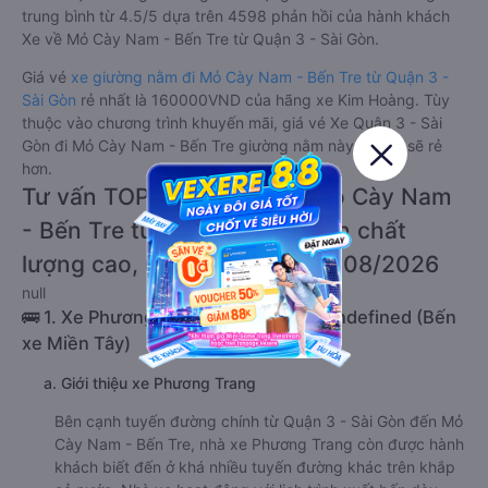
trung bình từ 4.5/5 dựa trên 4598 phản hồi của hành khách
Xe về Mỏ Cày Nam - Bến Tre từ Quận 3 - Sài Gòn.
Giá vé
xe giường nằm đi Mỏ Cày Nam - Bến Tre từ Quận 3 -
Sài Gòn
rẻ nhất là 160000VND của hãng xe Kim Hoàng. Tùy
thuộc vào chương trình khuyến mãi, giá vé Xe Quận 3 - Sài
Gòn đi Mỏ Cày Nam - Bến Tre giường nằm này có thể sẽ rẻ
hơn.
Tư vấn TOP 2 xe khách đi Mỏ Cày Nam
- Bến Tre từ Quận 3 - Sài Gòn chất
lượng cao, uy tín, giá rẻ nhất 08/2026
null
🚌 1. Xe Phương Trang khởi hành tại undefined (Bến
xe Miền Tây)
a. Giới thiệu xe Phương Trang
Bên cạnh tuyến đường chính từ Quận 3 - Sài Gòn đến Mỏ
Cày Nam - Bến Tre, nhà xe Phương Trang còn được hành
khách biết đến ở khá nhiều tuyến đường khác trên khắp