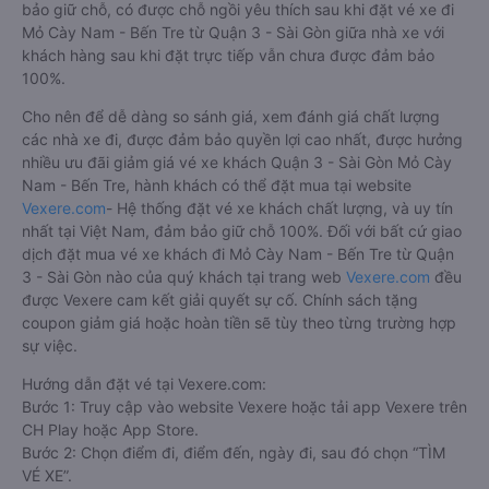
bảo giữ chỗ, có được chỗ ngồi yêu thích sau khi đặt vé xe đi
Mỏ Cày Nam - Bến Tre từ Quận 3 - Sài Gòn giữa nhà xe với
khách hàng sau khi đặt trực tiếp vẫn chưa được đảm bảo
100%.
Cho nên để dễ dàng so sánh giá, xem đánh giá chất lượng
các nhà xe đi, được đảm bảo quyền lợi cao nhất, được hưởng
nhiều ưu đãi giảm giá vé xe khách Quận 3 - Sài Gòn Mỏ Cày
Nam - Bến Tre, hành khách có thể đặt mua tại website
Vexere.com
- Hệ thống đặt vé xe khách chất lượng, và uy tín
nhất tại Việt Nam, đảm bảo giữ chỗ 100%. Đối với bất cứ giao
dịch đặt mua vé xe khách đi Mỏ Cày Nam - Bến Tre từ Quận
3 - Sài Gòn nào của quý khách tại trang web
Vexere.com
đều
được Vexere cam kết giải quyết sự cố. Chính sách tặng
coupon giảm giá hoặc hoàn tiền sẽ tùy theo từng trường hợp
sự việc.
Hướng dẫn đặt vé tại Vexere.com:
Bước 1: Truy cập vào website Vexere hoặc tải app Vexere trên
CH Play hoặc App Store.
Bước 2: Chọn điểm đi, điểm đến, ngày đi, sau đó chọn “TÌM
VÉ XE”.