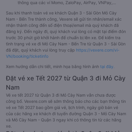
thông qua các ví Momo, ZaloPay, AirPay, VNPay,…
Sau khi thanh toán vé xe khách Quận 3 - Sài Gòn Mỏ Cày
Nam - Bến Tre thành công, Vexere sẽ gửi tin nhắn/email xác
nhận thành công đến số điện thoại/email mà quý khách đã
đăng ký. Đến ngày đi, quý khách vui lòng có mặt tại điểm đón
trước 30 phút giờ khởi hành để chuẩn bị lên xe. Để kiểm tra
tình trạng vé xe đi Mỏ Cày Nam - Bến Tre từ Quận 3 - Sài Gòn
đã đặt, quý khách vui lòng truy cập
https://vexere.com/vi-
VN/booking/ticketinfo
Xem hướng dẫn chi tiết, minh họa bằng hình ảnh
tại đây.
Đặt vé xe Tết 2027 từ Quận 3 đi Mỏ Cày
Nam
Vé xe tết 2027 từ Quận 3 đi Mỏ Cày Nam vẫn chưa được
công bố. Vexere.com sẽ sớm thông báo cho các bạn thông tin
vé xe Tết 2027 bao gồm giá vé, lịch trình, ngày giờ bán vé
của các hãng xe khách đi tuyến đường Quận 3 - Mỏ Cày Nam
và Mỏ Cày Nam - Quận 3 ngay khi có thông tin từ các hãng
xe.