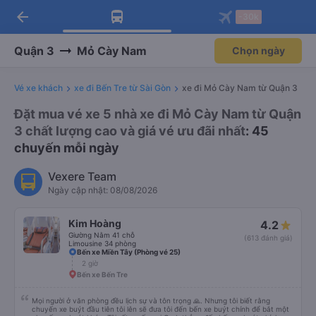
arrow_back
Tải app Vexere ngay!
Tải app Vexere
-30k
Mở app
Mở app
Nhận ưu đãi thành viên độc
-30k/ghế khi đặt vé máy bay qua
quyền
app
Quận 3
Mỏ Cày Nam
Chọn ngày
Vé xe khách
xe đi Bến Tre từ Sài Gòn
xe đi Mỏ Cày Nam từ Quận 3
Đặt mua vé xe 5 nhà xe đi Mỏ Cày Nam từ Quận
3 chất lượng cao và giá vé ưu đãi nhất
: 45
chuyến mỗi ngày
Vexere Team
Ngày cập nhật: 08/08/2026
Kim Hoàng
4.2
Giường Nằm 41 chỗ
(613 đánh giá)
Limousine 34 phòng
Bến xe Miền Tây (Phòng vé 25)
2 giờ
Bến xe Bến Tre
Mọi người ở văn phòng đều lịch sự và tôn trọng 🙏. Nhưng tôi biết rằng
chuyến xe buýt đầu tiên tôi lên sẽ đưa tôi đến bến xe buýt chính để bắt một