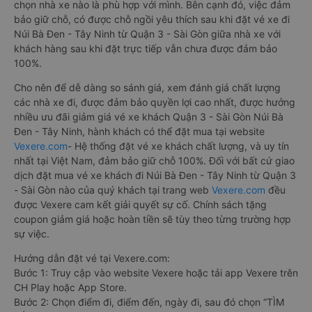
chọn nhà xe nào là phù hợp với mình. Bên cạnh đó, việc đảm
bảo giữ chỗ, có được chỗ ngồi yêu thích sau khi đặt vé xe đi
Núi Bà Đen - Tây Ninh từ Quận 3 - Sài Gòn giữa nhà xe với
khách hàng sau khi đặt trực tiếp vẫn chưa được đảm bảo
100%.
Cho nên để dễ dàng so sánh giá, xem đánh giá chất lượng
các nhà xe đi, được đảm bảo quyền lợi cao nhất, được hưởng
nhiều ưu đãi giảm giá vé xe khách Quận 3 - Sài Gòn Núi Bà
Đen - Tây Ninh, hành khách có thể đặt mua tại website
Vexere.com
- Hệ thống đặt vé xe khách chất lượng, và uy tín
nhất tại Việt Nam, đảm bảo giữ chỗ 100%. Đối với bất cứ giao
dịch đặt mua vé xe khách đi Núi Bà Đen - Tây Ninh từ Quận 3
- Sài Gòn nào của quý khách tại trang web
Vexere.com
đều
được Vexere cam kết giải quyết sự cố. Chính sách tặng
coupon giảm giá hoặc hoàn tiền sẽ tùy theo từng trường hợp
sự việc.
Hướng dẫn đặt vé tại Vexere.com:
Bước 1: Truy cập vào website Vexere hoặc tải app Vexere trên
CH Play hoặc App Store.
Bước 2: Chọn điểm đi, điểm đến, ngày đi, sau đó chọn “TÌM