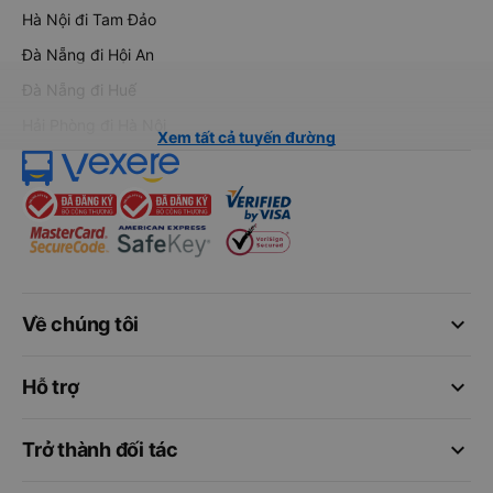
Hà Nội đi Tam Đảo
Đà Nẵng đi Hội An
Đà Nẵng đi Huế
Hải Phòng đi Hà Nội
Xem tất cả tuyến đường
keyboard_arrow_down
Về chúng tôi
keyboard_arrow_down
Hỗ trợ
keyboard_arrow_down
Trở thành đối tác