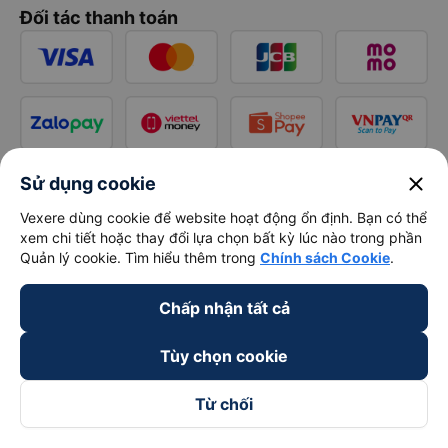
Đối tác thanh toán
close
Sử dụng cookie
Vexere dùng cookie để website hoạt động ổn định. Bạn có thể
xem chi tiết hoặc thay đổi lựa chọn bất kỳ lúc nào trong phần
Quản lý cookie. Tìm hiểu thêm trong
Chính sách Cookie
.
Chấp nhận tất cả
Tùy chọn cookie
Từ chối