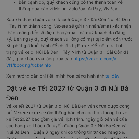
Bên cạnh đó, quý khách cũng có thể thanh toán vé
thông qua các ví Momo, ZaloPay, AirPay, VNPay,…
Sau khi thanh toán vé xe khách Quận 3 - Sài Gòn Núi Bà Đen
- Tây Ninh thành công, Vexere sẽ gửi tin nhắn/email xác nhận
thành công đến số điện thoại/email mà quý khách đã đăng
ký. Đến ngày đi, quý khách vui lòng có mặt tại điểm đón trước
30 phút giờ khởi hành để chuẩn bị lên xe. Để kiểm tra tình
trạng vé xe đi Núi Bà Đen - Tây Ninh từ Quận 3 - Sài Gòn đã
đặt, quý khách vui lòng truy cập
https://vexere.com/vi-
VN/booking/ticketinfo
Xem hướng dẫn chi tiết, minh họa bằng hình ảnh
tại đây.
Đặt vé xe Tết 2027 từ Quận 3 đi Núi Bà
Đen
Vé xe tết 2027 từ Quận 3 đi Núi Bà Đen vẫn chưa được công
bố. Vexere.com sẽ sớm thông báo cho các bạn thông tin vé
xe Tết 2027 bao gồm giá vé, lịch trình, ngày giờ bán vé của
các hãng xe khách đi tuyến đường Quận 3 - Núi Bà Đen và
Núi Bà Đen - Quận 3 ngay khi có thông tin từ các hãng xe.