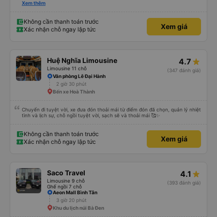
được, anh thật muốn tip cho bác tài. Xe này là xe Limousine nhưng mà vé xe
Xem thêm
bằng xe khách cũng 100k. Rất hài lòng, điểm duy nhất phải cải thiện là wifi
trên xe ko kết nối được.
Không cần thanh toán trước
Xem giá
Xác nhận chỗ ngay lập tức
Huệ Nghĩa Limousine
4.7
Limousine 11 chỗ
(347 đánh giá)
Văn phòng Lê Đại Hành
2 giờ 30 phút
Bến xe Hoà Thành
Chuyến đi tuyệt vời, xe đưa đón thoải mái từ điểm đón đã chọn, quản lý nhiệt
tình và lịch sự, chỗ ngồi tuyệt vời, sạch sẽ và thoải mái 🥰✨
Không cần thanh toán trước
Xem giá
Xác nhận chỗ ngay lập tức
Saco Travel
4.1
Limousine 9 chỗ
(393 đánh giá)
Ghế ngồi 7 chỗ
Aeon Mall Bình Tân
3 giờ 20 phút
Khu du lịch núi Bà Đen