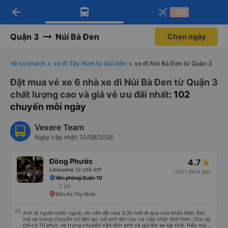
arrow_back
Tải app Vexere ngay!
Tải app Vexere
-30k
Mở app
Mở app
Nhận ưu đãi thành viên độc
-30k/ghế khi đặt vé máy bay qua
quyền
app
Quận 3
Núi Bà Đen
Chọn ngày
Vé xe khách
xe đi Tây Ninh từ Sài Gòn
xe đi Núi Bà Đen từ Quận 3
Đặt mua vé xe 6 nhà xe đi Núi Bà Đen từ Quận 3
chất lượng cao và giá vé ưu đãi nhất
: 102
chuyến mỗi ngày
Vexere Team
Ngày cập nhật: 10/08/2026
Đồng Phước
4.7
Limousine 12 chỗ VIP
(2211 đánh giá)
Văn phòng Quận 10
2 giờ
Bến Xe Tây Ninh
Anh là người nước ngoài, do vấn đề visa 3:35 mới đi qua cửa khẩu Mộc Bài,
mà xe trung chuyển có liên lạc với anh liên tục và cập nhật tình hình. Cho dù
chỉ có 10 phút, xe trung chuyển vẫn đón anh và gửi lên xe kịp thời. Nếu mà