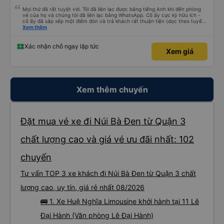
Mọi thứ đã rất tuyệt vời. Tôi đã liên lạc được bằng tiếng Anh khi đến phòng
vé của họ và chúng tôi đã liên lạc bằng WhatsApp. Cô ấy cực kỳ hữu ích -
cô ấy đã sắp xếp một điểm đón và trả khách rất thuận tiện (dọc theo tuyến
đường của họ). Xe rộng rãi và thoải mái. Rất khuyến khích.
Xem thêm
Xác nhận chỗ ngay lập tức
Xem giá
Xem thêm chuyến
Đặt mua vé xe đi Núi Bà Đen từ Quận 3
chất lượng cao và giá vé ưu đãi nhất: 102
chuyến
Tư vấn TOP 3 xe khách đi Núi Bà Đen từ Quận 3 chất
lượng cao, uy tín, giá rẻ nhất 08/2026
🚌 1. Xe Huệ Nghĩa Limousine khởi hành tại 11 Lê
Đại Hành (Văn phòng Lê Đại Hành)