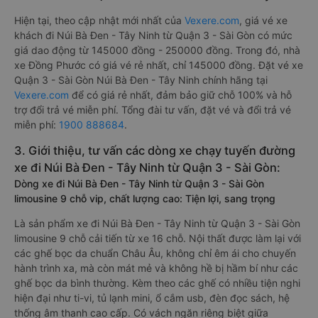
Hiện tại, theo cập nhật mới nhất của
Vexere.com
, giá vé xe
khách đi Núi Bà Đen - Tây Ninh từ Quận 3 - Sài Gòn có mức
giá dao động từ 145000 đồng - 250000 đồng. Trong đó, nhà
xe Đồng Phước có giá vé rẻ nhất, chỉ 145000 đồng. Đặt vé xe
Quận 3 - Sài Gòn Núi Bà Đen - Tây Ninh chính hãng tại
Vexere.com
để có giá rẻ nhất, đảm bảo giữ chỗ 100% và hỗ
trợ đổi trả vé miễn phí. Tổng đài tư vấn, đặt vé và đổi trả vé
miễn phí:
1900 888684
.
3. Giới thiệu, tư vấn các dòng xe chạy tuyến đường
xe đi Núi Bà Đen - Tây Ninh từ Quận 3 - Sài Gòn:
Dòng xe đi Núi Bà Đen - Tây Ninh từ Quận 3 - Sài Gòn
limousine 9 chỗ vip, chất lượng cao: Tiện lợi, sang trọng
Là sản phẩm xe đi Núi Bà Đen - Tây Ninh từ Quận 3 - Sài Gòn
limousine 9 chỗ cải tiến từ xe 16 chỗ. Nội thất được làm lại với
các ghế bọc da chuẩn Châu Âu, không chỉ êm ái cho chuyến
hành trình xa, mà còn mát mẻ và không hề bị hầm bí như các
ghế bọc da bình thường. Kèm theo các ghế có nhiều tiện nghi
hiện đại như ti-vi, tủ lạnh mini, ổ cắm usb, đèn đọc sách, hệ
thống âm thanh cao cấp. Có vách ngăn riêng biệt giữa