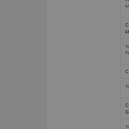
k
C
k
T
P
C
T
C
G
T