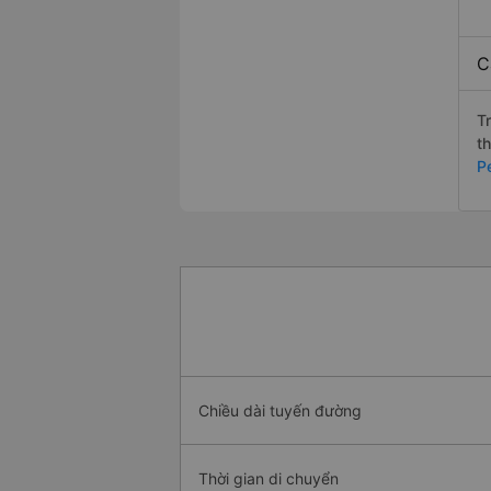
C
T
t
P
Chiều dài tuyến đường
Thời gian di chuyển