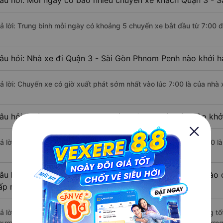
âu hỏi: Mỗi ngày có bao nhiêu chuyến xe khách Quận 3 - 
rả lời: Trung bình mỗi ngày có khoảng 5 chuyến xe bắt đầu từ 7:00 
âu hỏi: Nhà xe đi Quận 3 - Sài Gòn Phnom Penh nào khởi 
rả lời: Chuyến xe có giờ xuất phát sớm nhất vào lúc 7:00 là của nh
âu hỏi: Nhà xe đi Phnom Penh từ Quận 3 - Sài Gòn nào khởi
rả lời: Chuyến xe có giờ xuất phát trễ (muộn) nhất là vào lúc 15:30
âu hỏi: Review xe đi Phnom Penh từ Quận 3 - Sài Gòn nào c
ấp nhất?
rả lời: Những hãng xe đi Quận 3 - Sài Gòn Phnom Penh chất lượng tốt
hương Heng đi Phnom Penh từ Quận 3 - Sài Gòn với điểm chất lượng 