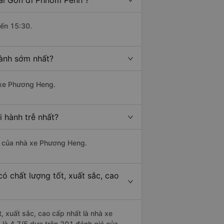
Sài Gòn đi Phnom Penh ?
đến 15:30.
hành sớm nhất?
à xe Phương Heng.
 hành trễ nhất?
 là của nhà xe Phương Heng.
ó chất lượng tốt, xuất sắc, cao
, xuất sắc, cao cấp nhất là nhà xe
là 4.7/5 dựa trên 201 đánh giá của