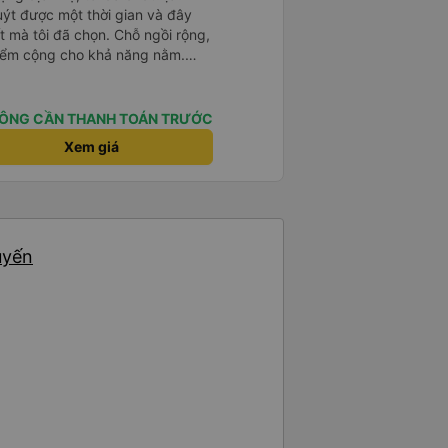
t được một thời gian và đây
t mà tôi đã chọn. Chỗ ngồi rộng,
iểm cộng cho khả năng nằm.
huyện xảy ra ở biên giới, với hộ
hỉ cần tin tưởng vào quy trình
ÔNG CẦN THANH TOÁN TRƯỚC
Xem giá
uyến