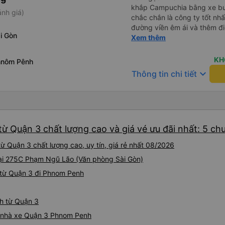
khắp Campuchia bằng xe buý
ánh giá)
chắc chắn là công ty tốt nhấ
đường viền êm ái và thêm đ
i Gòn
(Bạn có thể không hiểu mọi c
Xem thêm
chiếu và mọi thứ nhưng bạn c
và làm theo nhóm) 10/10
KH
hnôm Pênh
keyboard_arrow_down
Thông tin chi tiết
ừ Quận 3 chất lượng cao và giá vé ưu đãi nhất: 5 ch
 Quận 3 chất lượng cao, uy tín, giá rẻ nhất 08/2026
tại 275C Phạm Ngũ Lão (Văn phòng Sài Gòn)
 từ Quận 3 đi Phnom Penh
nh từ Quận 3
iá nhà xe Quận 3 Phnom Penh