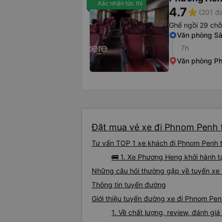
Xác nhận tức thì
4.7
star
(201 đ
Ghế ngồi 29 chỗ
Văn phòng Sà
7h
Văn phòng P
Đặt mua vé xe đi Phnom Penh t
Tư vấn TOP 1 xe khách đi Phnom Penh từ
🚌 1. Xe Phương Heng khởi hành 
Những câu hỏi thường gặp về tuyến xe
Thông tin tuyến đường
Giới thiệu tuyến đường xe đi Phnom Pe
1. Về chất lượng, review, đánh g