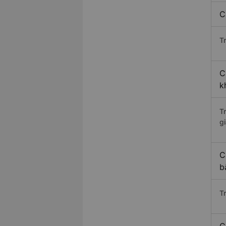
C
Tr
C
k
T
gi
C
b
T