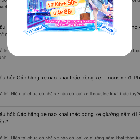
hách hàng).
âu hỏi: Có loại xe Quận 3 - Sài Gòn Phnom Penh dành cho 
hông?
rả lời: Hiện tại chưa có nhà xe nào có loại xe giường nằm đôi khai t
enh.
âu hỏi: Các hãng xe nào khai thác dòng xe Limousine đi P
rả lời: Hiện tại chưa có nhà xe nào có loại xe limousine khai thác tu
âu hỏi: Các hãng xe nào khai thác dòng xe giường nằm đi 
òn?
rả lời: Hiện tại chưa có nhà xe nào có loại xe giường nằm khai thác