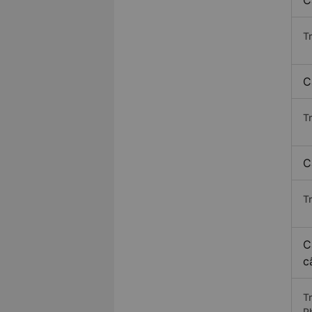
C
T
C
T
C
T
C
c
T
P