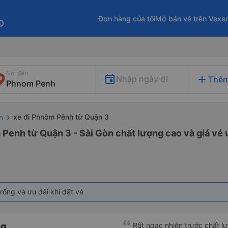
Đơn hàng của tôi
Mở bán vé trên Vexe
fo
Nơi đến
add
Nhập ngày đi
Thêm
xe đi Phnôm Pênh từ Quận 3
n
Penh từ Quận 3 - Sài Gòn chất lượng cao và giá vé 
rống và ưu đãi khi đặt vé
ng
Rất ngạc nhiên trước chất lượ