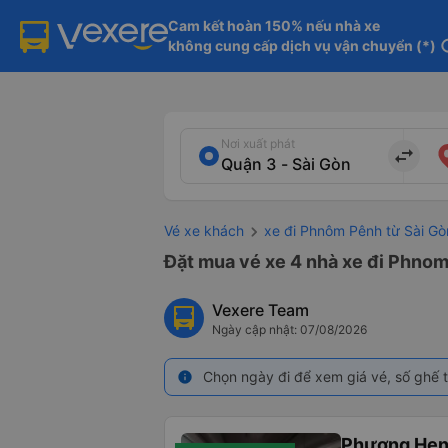
Cam kết hoàn 150% nếu nhà xe

không cung cấp dịch vụ vận chuyển (*)
in
Nơi xuất phát
import_export
Vé xe khách
xe đi Phnôm Pênh từ Sài Gò
Đặt mua vé xe 4 nhà xe đi Phnom 
Vexere Team
Ngày cập nhật: 07/08/2026
Chọn ngày đi để xem giá vé, số ghế t
info
Phương He