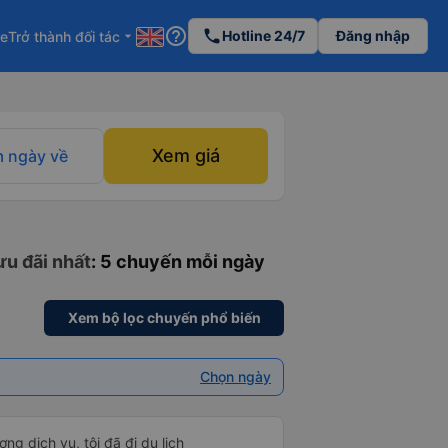
help_outline
phone
Hotline 24/7
Đăng nhập
re
Trở thành đối tác
arrow_drop_down
Xem giá
 ngày về
ưu đãi nhất
: 5 chuyến mỗi ngày
Xem bộ lọc chuyến phổ biến
Chọn ngày
ng dịch vụ, tôi đã đi du lịch