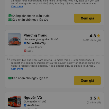
Là người nước ngoài không hiểu nhiều tiếng Việt, việc này giúp bạn yên tâm
hơn vì không lo bị bỏ lại khi đi vệ sinh/ăn uống. Dịch vụ xe đưa đón của xe
buýt Hảo cũng là một điểm cộng, đưa bạn từ bến xe đến chỗ ở MIỄN PHÍ!
Xem thêm
Giúp bạn không phải tỉnh giấc giữa chừng chuyến đi, vẫn còn mơ màng và
loay hoay tìm taxi về khách sạn.
Không cần thanh toán trước
Xem giá
Xác nhận chỗ ngay lập tức
Phương Trang
4.8
Limousine giường nằm 34 chỗ
(4011 đánh giá)
Bến xe Miền Tây
4 giờ 40 phút
Ngã 5
Excellent bus and very safe driving. To make this a 5-star experience, I
suggest the company implements a "no sound" policy for phones during the
night to respect those sleeping. It is a sleeper bus, so quiet is key! Also,
please display the Wi-Fi password clearly inside the cabin for convenience. I
Xem thêm
would definitely ride with them again! -------------- ​ Xe chất lượng tốt và
tài xế lái xe rất an toàn. Để dịch vụ hoàn hảo hơn, tôi góp ý nhà xe nên có
quy định rõ ràng về việc giữ im lặng (tắt âm thanh điện thoại) vào ban đêm
Xác nhận chỗ ngay lập tức
Xem giá
để tránh làm phiền hành khách khác ngủ. Ngoài ra, nhà xe nên dán sẵn mật
khẩu Wi-Fi trong xe để hành khách dễ dàng sử dụng. Tôi vẫn sẽ tiếp tục ủng
hộ nhà xe trong tương lai!
Nguyên Vũ
3.5
Giường nằm 44 chỗ
(2 đánh giá)
VP Sài Gòn