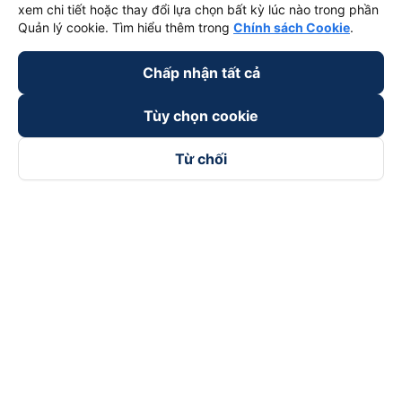
xem chi tiết hoặc thay đổi lựa chọn bất kỳ lúc nào trong phần
Quản lý cookie. Tìm hiểu thêm trong
Chính sách Cookie
.
Chấp nhận tất cả
Tùy chọn cookie
Từ chối
Theo dõi chúng tôi trên
Facebook
Tiktok
Youtube
Công ty TNHH Thương Mại Dịch Vụ Vexere
Địa chỉ đăng ký kinh doanh: 8C Chữ Đồng Tử, Phường Tân
Sơn Nhất, TP. Hồ Chí Minh, Việt Nam
Địa chỉ
:
Lầu 2, toà nhà H3 Circo Hoàng Diệu, 384 Hoàng Diệu,
Phường Khánh Hội, TP Hồ Chí Minh, Việt Nam
Tầng 3, toà nhà 101 Láng Hạ, 101 Láng Hạ, Phường Láng, TP.
Hà Nội, Việt Nam