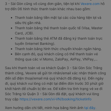
3 - Sài Gòn cũng vô cùng đơn giản, tiện lợi khi
Vexere.com
hỗ
trợ đến 06 hình thức thanh toán khác nhau bao gồm:
Thanh toán bằng tiền mặt tại các cửa hàng tiện lợi và
siêu thị gần nhà.
Thanh toán bằng thẻ thanh toán quốc tế (Visa, Master
Card, JCB).
Thanh toán bằng thẻ ATM đã đăng ký thanh toán trực
tuyến (Internet Banking).
Thanh toán bằng hình thức chuyển khoản ngân hàng.
Bên cạnh đó, quý khách cũng có thể thanh toán vé
thông qua các ví Momo, ZaloPay, AirPay, VNPay,…
Sau khi thanh toán vé xe khách Quận 3 - Sài Gòn Sóc Trăng
thành công, Vexere sẽ gửi tin nhắn/email xác nhận thành công
đến số điện thoại/email mà quý khách đã đăng ký. Đến ngày
đi, quý khách vui lòng có mặt tại điểm đón trước 30 phút giờ
khởi hành để chuẩn bị lên xe. Để kiểm tra tình trạng vé xe đi
Sóc Trăng từ Quận 3 - Sài Gòn đã đặt, quý khách vui lòng
truy cập
https://vexere.com/vi-VN/booking/ticketinfo
Xem hướng dẫn chi tiết, minh họa bằng hình ảnh
tại đây.