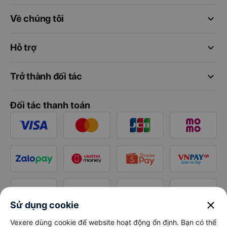
keyboard_arrow_down
Về chúng tôi
keyboard_arrow_down
Hỗ trợ
keyboard_arrow_down
Trở thành đối tác
Đối tác thanh toán
close
Sử dụng cookie
Vexere dùng cookie để website hoạt động ổn định. Bạn có thể