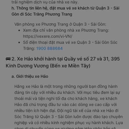
trải nghiệm dịch vụ của nhà xe này.
h. Thông tin liên hệ, đặt mua vé xe khách từ Quận 3 - Sài
Gòn đi Sóc Trăng Phương Trang
Văn phòng xe Phương Trang ở Quận 3 - Sài Gòn:
Xem địa chỉ văn phòng nhà xe Phương Trang:
https://vexere.com/vi-VN/
Số điện thoại đặt mua vé xe Quận 3 - Sài Gòn Sóc
Trăng:
1900 888684
🚌 2. Xe Hảo khởi hành tại Quầy vé số 27 và 31, 395
Kinh Dương Vương (Bến xe Miền Tây)
a. Giới thiệu xe Hảo
Hãng xe Hảo là một trong những người bạn đồng hành
đáng tin cậy với nhiều du khách. Với mục tiêu đem lại sự
thoải mái và tiện nghi tối đa cho khách hàng, xe khách
Hảo đã chú trọng đầu tư vào các dòng xe cao cấp với
nhiều tiện ích hiện đại. Đội ngũ tài xế của nhà xe Hảo đi
Sóc Trăng từ Quận 3 - Sài Gòn luôn được đào tạo chuyên
nghiệp và có nhiều kinh nghiệm phục vụ hành khách. Lựa
chọn di chuyển cùng xe giường nằm Hảo chắc hẳn sẽ