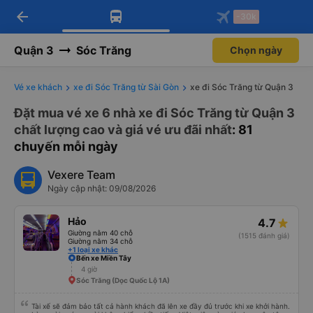
arrow_back
Tải app Vexere ngay!
Tải app Vexere
-30k
Mở app
Mở app
Nhận ưu đãi thành viên độc
-30k/ghế khi đặt vé máy bay qua
quyền
app
Quận 3
Sóc Trăng
Chọn ngày
Vé xe khách
xe đi Sóc Trăng từ Sài Gòn
xe đi Sóc Trăng từ Quận 3
Đặt mua vé xe 6 nhà xe đi Sóc Trăng từ Quận 3
chất lượng cao và giá vé ưu đãi nhất
: 81
chuyến mỗi ngày
Vexere Team
Ngày cập nhật: 09/08/2026
Hảo
4.7
Giường nằm 40 chỗ
(1515 đánh giá)
Giường nằm 34 chỗ
+1 loại xe khác
Bến xe Miền Tây
4 giờ
Sóc Trăng (Dọc Quốc Lộ 1A)
Tài xế sẽ đảm bảo tất cả hành khách đã lên xe đầy đủ trước khi xe khởi hành.