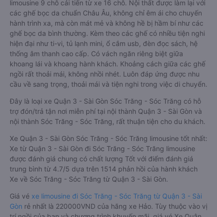
limousine 9 chỗ cải tiến từ xe 16 chỗ. Nội thất được làm lại với
các ghế bọc da chuẩn Châu Âu, không chỉ êm ái cho chuyến
hành trình xa, mà còn mát mẻ và không hề bị hầm bí như các
ghế bọc da bình thường. Kèm theo các ghế có nhiều tiện nghi
hiện đại như ti-vi, tủ lạnh mini, ổ cắm usb, đèn đọc sách, hệ
thống âm thanh cao cấp. Có vách ngăn riêng biệt giữa
khoang lái và khoang hành khách. Khoảng cách giữa các ghế
ngồi rất thoải mái, không nhồi nhét. Luôn đáp ứng được nhu
cầu về sang trọng, thoải mái và tiện nghi trong việc di chuyển.
Đây là loại xe Quận 3 - Sài Gòn Sóc Trăng - Sóc Trăng có hỗ
trợ đón/trả tận nơi miễn phí tại nội thành Quận 3 - Sài Gòn và
nội thành Sóc Trăng - Sóc Trăng, rất thuận tiện cho du khách.
Xe Quận 3 - Sài Gòn Sóc Trăng - Sóc Trăng limousine tốt nhất:
Xe từ Quận 3 - Sài Gòn đi Sóc Trăng - Sóc Trăng limousine
được đánh giá chung có chất lượng Tốt với điểm đánh giá
trung bình từ 4.7/5 dựa trên 1514 phản hồi của hành khách
Xe về Sóc Trăng - Sóc Trăng từ Quận 3 - Sài Gòn.
Giá vé
xe limousine đi Sóc Trăng - Sóc Trăng từ Quận 3 - Sài
Gòn
rẻ nhất là 220000VND của hãng xe Hảo. Tùy thuộc vào vị
trí ngồi của bạn và chương trình khuyến mãi, giá vé Xe Quận