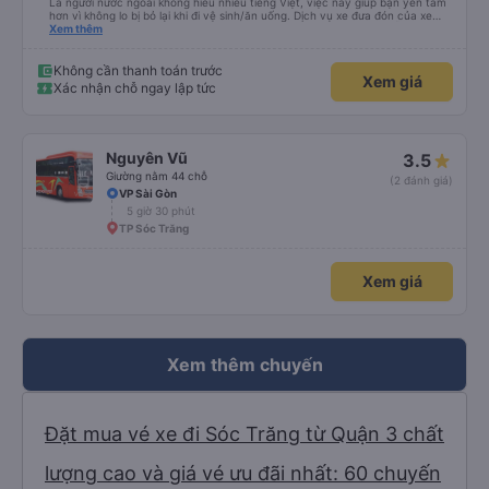
Là người nước ngoài không hiểu nhiều tiếng Việt, việc này giúp bạn yên tâm
hơn vì không lo bị bỏ lại khi đi vệ sinh/ăn uống. Dịch vụ xe đưa đón của xe
buýt Hảo cũng là một điểm cộng, đưa bạn từ bến xe đến chỗ ở MIỄN PHÍ!
Xem thêm
Giúp bạn không phải tỉnh giấc giữa chừng chuyến đi, vẫn còn mơ màng và
loay hoay tìm taxi về khách sạn.
Không cần thanh toán trước
Xem giá
Xác nhận chỗ ngay lập tức
Nguyên Vũ
3.5
Giường nằm 44 chỗ
(2 đánh giá)
VP Sài Gòn
5 giờ 30 phút
TP Sóc Trăng
Xem giá
Xem thêm chuyến
Đặt mua vé xe đi Sóc Trăng từ Quận 3 chất
lượng cao và giá vé ưu đãi nhất: 60 chuyến