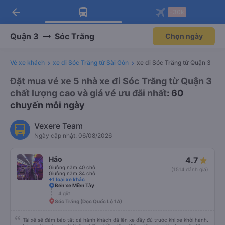
arrow_back
Tải app Vexere ngay!
Tải app Vexere
-30k
Mở app
Mở app
Nhận ưu đãi thành viên độc
-30k/ghế khi đặt vé máy bay qua
quyền
app
Quận 3
Sóc Trăng
Chọn ngày
Vé xe khách
xe đi Sóc Trăng từ Sài Gòn
xe đi Sóc Trăng từ Quận 3
Đặt mua vé xe 5 nhà xe đi Sóc Trăng từ Quận 3
chất lượng cao và giá vé ưu đãi nhất
: 60
chuyến mỗi ngày
Vexere Team
Ngày cập nhật: 06/08/2026
Hảo
4.7
Giường nằm 40 chỗ
(1514 đánh giá)
Giường nằm 34 chỗ
+1 loại xe khác
Bến xe Miền Tây
4 giờ
Sóc Trăng (Dọc Quốc Lộ 1A)
Tài xế sẽ đảm bảo tất cả hành khách đã lên xe đầy đủ trước khi xe khởi hành.