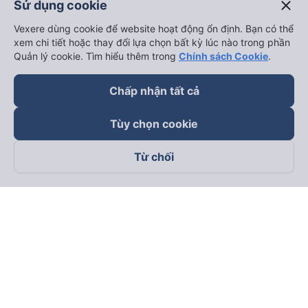
close
Sử dụng cookie
Vexere dùng cookie để website hoạt động ổn định. Bạn có thể
xem chi tiết hoặc thay đổi lựa chọn bất kỳ lúc nào trong phần
Quản lý cookie. Tìm hiểu thêm trong
Chính sách Cookie
.
Chấp nhận tất cả
Tùy chọn cookie
Từ chối
Theo dõi chúng tôi trên
Facebook
Tiktok
Youtube
Công ty TNHH Thương Mại Dịch Vụ Vexere
Địa chỉ đăng ký kinh doanh: 8C Chữ Đồng Tử, Phường Tân
Sơn Nhất, TP. Hồ Chí Minh, Việt Nam
Địa chỉ
:
Lầu 2, toà nhà H3 Circo Hoàng Diệu, 384 Hoàng Diệu,
Phường Khánh Hội, TP Hồ Chí Minh, Việt Nam