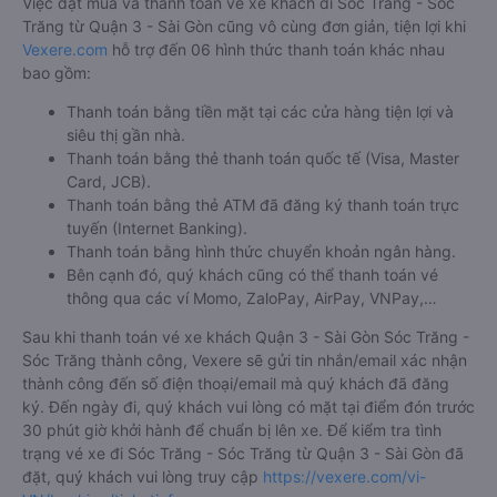
Việc đặt mua và thanh toán vé xe khách đi Sóc Trăng - Sóc
Trăng từ Quận 3 - Sài Gòn cũng vô cùng đơn giản, tiện lợi khi
Vexere.com
hỗ trợ đến 06 hình thức thanh toán khác nhau
bao gồm:
Thanh toán bằng tiền mặt tại các cửa hàng tiện lợi và
siêu thị gần nhà.
Thanh toán bằng thẻ thanh toán quốc tế (Visa, Master
Card, JCB).
Thanh toán bằng thẻ ATM đã đăng ký thanh toán trực
tuyến (Internet Banking).
Thanh toán bằng hình thức chuyển khoản ngân hàng.
Bên cạnh đó, quý khách cũng có thể thanh toán vé
thông qua các ví Momo, ZaloPay, AirPay, VNPay,…
Sau khi thanh toán vé xe khách Quận 3 - Sài Gòn Sóc Trăng -
Sóc Trăng thành công, Vexere sẽ gửi tin nhắn/email xác nhận
thành công đến số điện thoại/email mà quý khách đã đăng
ký. Đến ngày đi, quý khách vui lòng có mặt tại điểm đón trước
30 phút giờ khởi hành để chuẩn bị lên xe. Để kiểm tra tình
trạng vé xe đi Sóc Trăng - Sóc Trăng từ Quận 3 - Sài Gòn đã
đặt, quý khách vui lòng truy cập
https://vexere.com/vi-