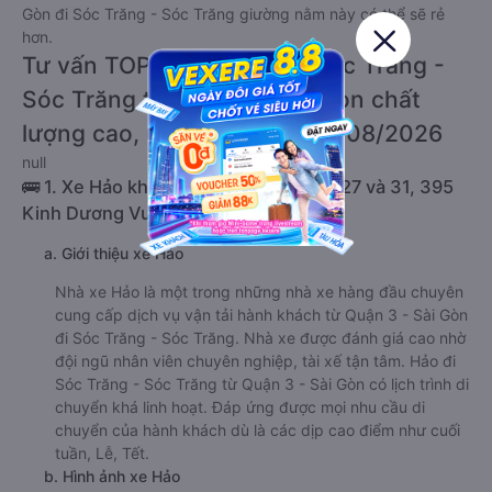
Gòn đi Sóc Trăng - Sóc Trăng giường nằm này có thể sẽ rẻ
hơn.
Tư vấn TOP 2 xe khách đi Sóc Trăng -
Sóc Trăng từ Quận 3 - Sài Gòn chất
lượng cao, uy tín, giá rẻ nhất 08/2026
null
🚌 1. Xe Hảo khởi hành tại Quầy vé số 27 và 31, 395
Kinh Dương Vương (Bến xe Miền Tây)
a. Giới thiệu xe Hảo
Nhà xe Hảo là một trong những nhà xe hàng đầu chuyên
cung cấp dịch vụ vận tải hành khách từ Quận 3 - Sài Gòn
đi Sóc Trăng - Sóc Trăng. Nhà xe được đánh giá cao nhờ
đội ngũ nhân viên chuyên nghiệp, tài xế tận tâm. Hảo đi
Sóc Trăng - Sóc Trăng từ Quận 3 - Sài Gòn có lịch trình di
chuyển khá linh hoạt. Đáp ứng được mọi nhu cầu di
chuyển của hành khách dù là các dịp cao điểm như cuối
tuần, Lễ, Tết.
b. Hình ảnh xe Hảo