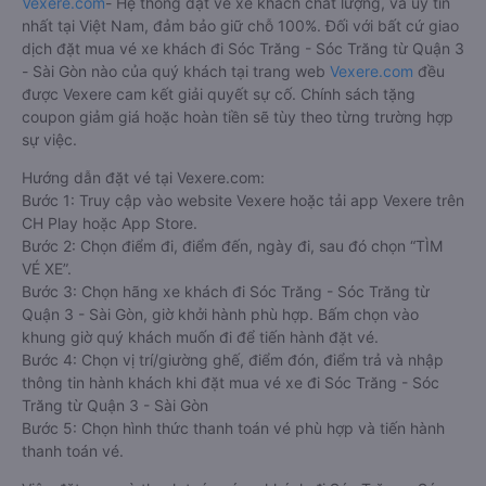
Vexere.com
- Hệ thống đặt vé xe khách chất lượng, và uy tín
nhất tại Việt Nam, đảm bảo giữ chỗ 100%. Đối với bất cứ giao
dịch đặt mua vé xe khách đi Sóc Trăng - Sóc Trăng từ Quận 3
- Sài Gòn nào của quý khách tại trang web
Vexere.com
đều
được Vexere cam kết giải quyết sự cố. Chính sách tặng
coupon giảm giá hoặc hoàn tiền sẽ tùy theo từng trường hợp
sự việc.
Hướng dẫn đặt vé tại Vexere.com:
Bước 1: Truy cập vào website Vexere hoặc tải app Vexere trên
CH Play hoặc App Store.
Bước 2: Chọn điểm đi, điểm đến, ngày đi, sau đó chọn “TÌM
VÉ XE”.
Bước 3: Chọn hãng xe khách đi Sóc Trăng - Sóc Trăng từ
Quận 3 - Sài Gòn, giờ khởi hành phù hợp. Bấm chọn vào
khung giờ quý khách muốn đi để tiến hành đặt vé.
Bước 4: Chọn vị trí/giường ghế, điểm đón, điểm trả và nhập
thông tin hành khách khi đặt mua vé xe đi Sóc Trăng - Sóc
Trăng từ Quận 3 - Sài Gòn
Bước 5: Chọn hình thức thanh toán vé phù hợp và tiến hành
thanh toán vé.