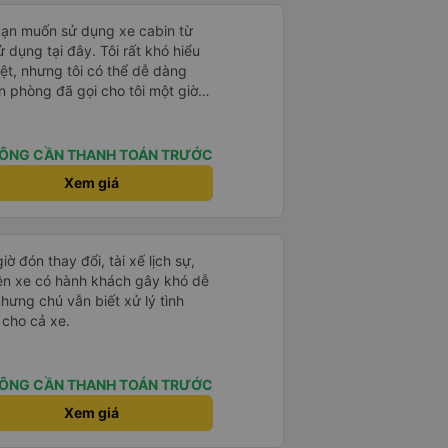
bạn muốn sử dụng xe cabin từ
 dụng tại đây. Tôi rất khó hiểu
iệt, nhưng tôi có thể dễ dàng
n phòng đã gọi cho tôi một giờ
tôi phải chuyển chỗ nhiều lần vì
ọ vẫn vui vẻ chấp nhận tôi. Nếu
cổng chính sẽ đưa bạn đến điểm
ÔNG CẦN THANH TOÁN TRƯỚC
nên hãy cắt vé trước và đưa cho
Xem giá
át vé không nói được tiếng Anh
i đến điểm trả khách. Ngoài ra
có thể bỏ qua nếu Grab hoạt
ẽ vui lòng thông báo bằng cử
ờ đón thay đổi, tài xế lịch sự,
chỉ khách sạn là được. Tôi thực
rên xe có hành khách gây khó dễ
ếu đi Đà Lạt từ Phú Mỹ Hưng bạn
nhưng chú vẫn biết xử lý tình
 Nhân viên văn phòng có thể nói
 cho cả xe.
họ đã gọi cho tôi trước 1 giờ để
ổng chính LotteMart Quận 7, bắt
bạc) và họ thả tôi ra khỏi trung
ÔNG CẦN THANH TOÁN TRƯỚC
 có thể bắt xe buýt đi Đà Lạt.
úp đỡ mọi việc. Họ thật tử tế,
Xem giá
 tài xế phụ (?) không thể nói