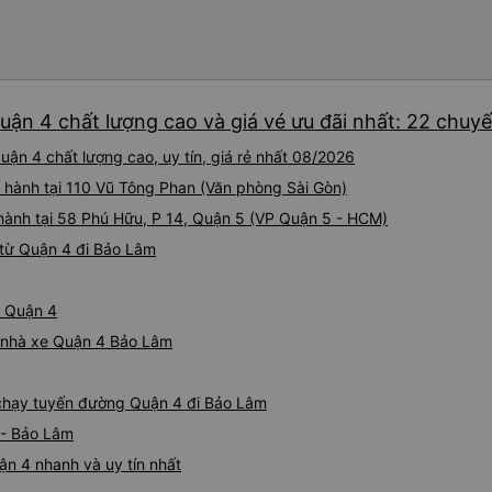
tiếng Anh, nhưng vấn đề khô
gắng giúp đỡ tôi. Khi đến Đà 
tôi hỏi mọi người, tôi có th
Họ có dịch vụ đưa đón nên tôi
cho xem địa chỉ khách sạn, 
đúng nơi. Tôi thực sự đánh g
uận 4 chất lượng cao và giá vé ưu đãi nhất: 22 chuy
gặp bạn lần nữa.
ận 4 chất lượng cao, uy tín, giá rẻ nhất 08/2026
i hành tại 110 Vũ Tông Phan (Văn phòng Sài Gòn)
i hành tại 58 Phú Hữu, P 14, Quận 5 (VP Quận 5 - HCM)
từ Quận 4 đi Bảo Lâm
ừ Quận 4
iá nhà xe Quận 4 Bảo Lâm
e chạy tuyến đường Quận 4 đi Bảo Lâm
 - Bảo Lâm
n 4 nhanh và uy tín nhất