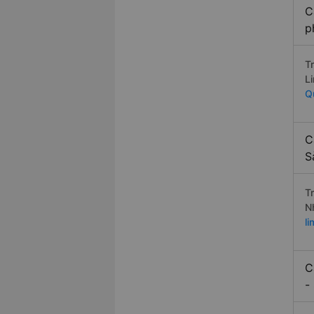
C
p
T
L
Q
C
S
T
N
l
C
-