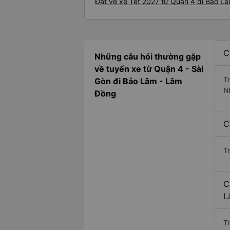
Đặt vé xe Tết 2027 từ Quận 4 đi Bảo L
C
Những câu hỏi thường gặp
về tuyến xe từ Quận 4 - Sài
T
Gòn đi Bảo Lâm - Lâm
N
Đồng
C
T
C
L
Tr