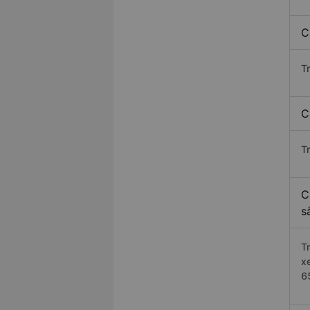
C
T
C
T
C
s
T
x
6