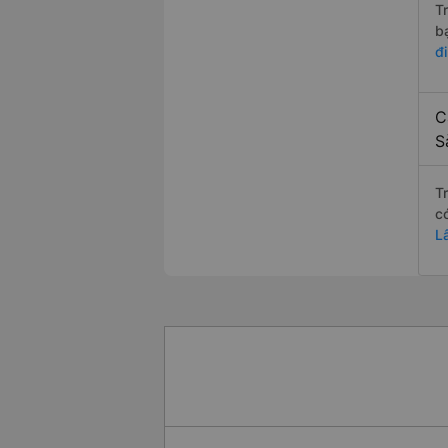
T
b
đ
C
S
T
c
L