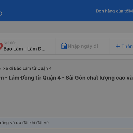
Đơn hàng của tôi
M
fo
Nơi đến
add
Nhập ngày đi
Thêm
xe đi Bảo Lâm từ Quận 4
m - Lâm Đồng từ Quận 4 - Sài Gòn chất lượng cao và 
rống và ưu đãi khi đặt vé