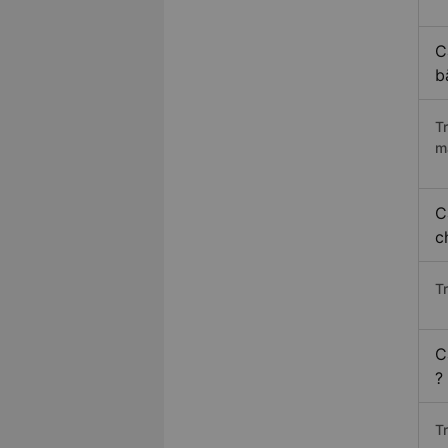
C
b
T
m
C
c
T
C
?
T