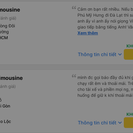
imousine
Cảm ơn bạn rất nhiều. Nếu 
Phú Mỹ Hưng đi Đà Lạt thì sử
ánh giá)
anh ấy vì anh ấy nói giọng V
hòng Đôi
giao tiếp bằng tiếng Anh! Vă
ường
trước khi lên xe, và mặc dù 
Xem thêm
 HCM
không đến đúng giờ nhưng h
bạn đi xe đưa đón (van) ở 
KH
hẹn. Vì bạn đang ở trên xe 
keyboard_arrow_down
Thông tin chi tiết
họ, dù tài xế hoặc người so
nhưng họ sẽ cho bạn biết kh
còn có xe đưa đón nên bạn 
động, tài xế đưa đón cũng s
imousine
mình đc gọi báo đầy đủ khi gi
chỉ nên chỉ cần hiển thị địa 
chạy rất êm và thoải mái. T
ánh giá)
sự đánh giá cao mọi thứ. N
cho tài xế và phiền mọi ng, 
chỉ cần đặt xe khách ở đây.
huống để giữ k khí thoải mái
được một chút tiếng Anh. Và 
ỗ
bắt xe buýt. Tôi chỉ đợi ở C
i Gòn
xe đưa đón (Xe Van nhỏ màu 
KH
tâm. Chỉ vài phút sau, tôi đã
o Lộc
keyboard_arrow_down
Viên chức mang vé đến và gi
Thông tin chi tiết
thân thiện. Tài xế xe buýt và