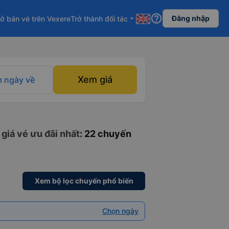
help_outline
Đăng nhập
ở bán vé trên Vexere
Trở thành đối tác
arrow_drop_down
Xem giá
 ngày về
giá vé ưu đãi nhất
: 22 chuyến
Xem bộ lọc chuyến phổ biến
Chọn ngày