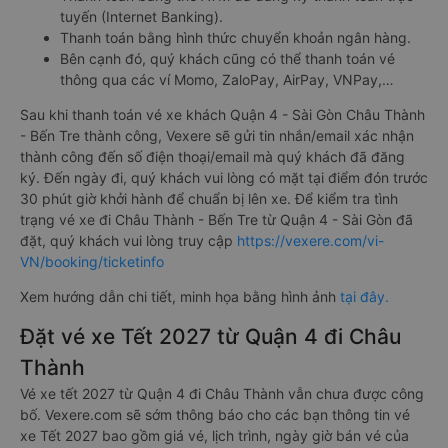
tuyến (Internet Banking).
Thanh toán bằng hình thức chuyển khoản ngân hàng.
Bên cạnh đó, quý khách cũng có thể thanh toán vé
thông qua các ví Momo, ZaloPay, AirPay, VNPay,…
Sau khi thanh toán vé xe khách Quận 4 - Sài Gòn Châu Thành
- Bến Tre thành công, Vexere sẽ gửi tin nhắn/email xác nhận
thành công đến số điện thoại/email mà quý khách đã đăng
ký. Đến ngày đi, quý khách vui lòng có mặt tại điểm đón trước
30 phút giờ khởi hành để chuẩn bị lên xe. Để kiểm tra tình
trạng vé xe đi Châu Thành - Bến Tre từ Quận 4 - Sài Gòn đã
đặt, quý khách vui lòng truy cập
https://vexere.com/vi-
VN/booking/ticketinfo
Xem hướng dẫn chi tiết, minh họa bằng hình ảnh
tại đây.
Đặt vé xe Tết 2027 từ Quận 4 đi Châu
Thành
Vé xe tết 2027 từ Quận 4 đi Châu Thành vẫn chưa được công
bố. Vexere.com sẽ sớm thông báo cho các bạn thông tin vé
xe Tết 2027 bao gồm giá vé, lịch trình, ngày giờ bán vé của