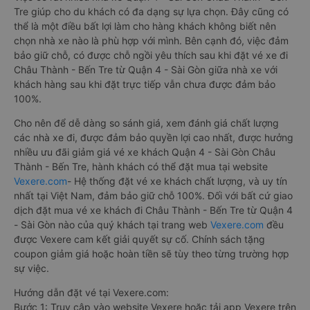
Tre giúp cho du khách có đa dạng sự lựa chọn. Đây cũng có
thể là một điều bất lợi làm cho hàng khách không biết nên
chọn nhà xe nào là phù hợp với mình. Bên cạnh đó, việc đảm
bảo giữ chỗ, có được chỗ ngồi yêu thích sau khi đặt vé xe đi
Châu Thành - Bến Tre từ Quận 4 - Sài Gòn giữa nhà xe với
khách hàng sau khi đặt trực tiếp vẫn chưa được đảm bảo
100%.
Cho nên để dễ dàng so sánh giá, xem đánh giá chất lượng
các nhà xe đi, được đảm bảo quyền lợi cao nhất, được hưởng
nhiều ưu đãi giảm giá vé xe khách Quận 4 - Sài Gòn Châu
Thành - Bến Tre, hành khách có thể đặt mua tại website
Vexere.com
- Hệ thống đặt vé xe khách chất lượng, và uy tín
nhất tại Việt Nam, đảm bảo giữ chỗ 100%. Đối với bất cứ giao
dịch đặt mua vé xe khách đi Châu Thành - Bến Tre từ Quận 4
- Sài Gòn nào của quý khách tại trang web
Vexere.com
đều
được Vexere cam kết giải quyết sự cố. Chính sách tặng
coupon giảm giá hoặc hoàn tiền sẽ tùy theo từng trường hợp
sự việc.
Hướng dẫn đặt vé tại Vexere.com:
Bước 1: Truy cập vào website Vexere hoặc tải app Vexere trên