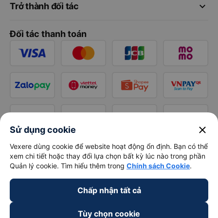
keyboard_arrow_down
Trở thành đối tác
Đối tác thanh toán
close
Sử dụng cookie
Vexere dùng cookie để website hoạt động ổn định. Bạn có thể
xem chi tiết hoặc thay đổi lựa chọn bất kỳ lúc nào trong phần
Quản lý cookie. Tìm hiểu thêm trong
Chính sách Cookie
.
Chấp nhận tất cả
Tùy chọn cookie