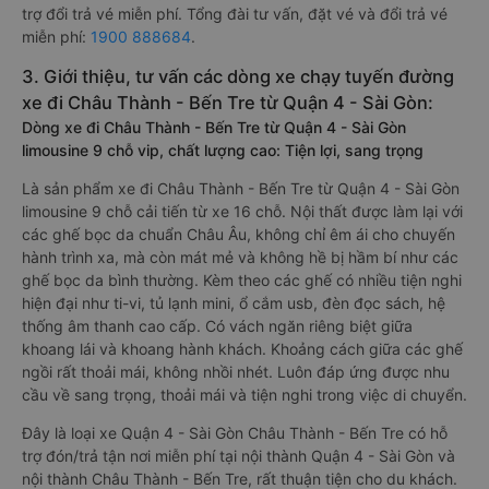
trợ đổi trả vé miễn phí. Tổng đài tư vấn, đặt vé và đổi trả vé
miễn phí:
1900 888684
.
3. Giới thiệu, tư vấn các dòng xe chạy tuyến đường
xe đi Châu Thành - Bến Tre từ Quận 4 - Sài Gòn:
Dòng xe đi Châu Thành - Bến Tre từ Quận 4 - Sài Gòn
limousine 9 chỗ vip, chất lượng cao: Tiện lợi, sang trọng
Là sản phẩm xe đi Châu Thành - Bến Tre từ Quận 4 - Sài Gòn
limousine 9 chỗ cải tiến từ xe 16 chỗ. Nội thất được làm lại với
các ghế bọc da chuẩn Châu Âu, không chỉ êm ái cho chuyến
hành trình xa, mà còn mát mẻ và không hề bị hầm bí như các
ghế bọc da bình thường. Kèm theo các ghế có nhiều tiện nghi
hiện đại như ti-vi, tủ lạnh mini, ổ cắm usb, đèn đọc sách, hệ
thống âm thanh cao cấp. Có vách ngăn riêng biệt giữa
khoang lái và khoang hành khách. Khoảng cách giữa các ghế
ngồi rất thoải mái, không nhồi nhét. Luôn đáp ứng được nhu
cầu về sang trọng, thoải mái và tiện nghi trong việc di chuyển.
Đây là loại xe Quận 4 - Sài Gòn Châu Thành - Bến Tre có hỗ
trợ đón/trả tận nơi miễn phí tại nội thành Quận 4 - Sài Gòn và
nội thành Châu Thành - Bến Tre, rất thuận tiện cho du khách.