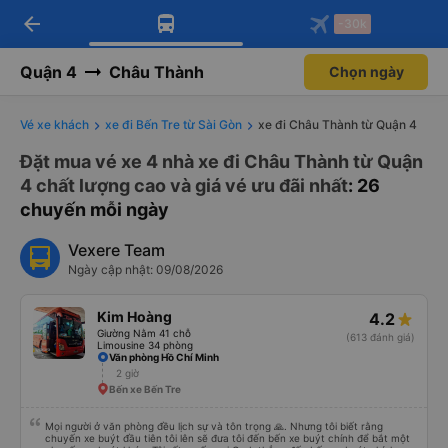
arrow_back
Tải app Vexere ngay!
Tải app Vexere
-30k
Mở app
Mở app
Nhận ưu đãi thành viên độc
-30k/ghế khi đặt vé máy bay qua
quyền
app
Quận 4
Châu Thành
Chọn ngày
Vé xe khách
xe đi Bến Tre từ Sài Gòn
xe đi Châu Thành từ Quận 4
Đặt mua vé xe 4 nhà xe đi Châu Thành từ Quận
4 chất lượng cao và giá vé ưu đãi nhất
: 26
chuyến mỗi ngày
Vexere Team
Ngày cập nhật: 09/08/2026
Kim Hoàng
4.2
Giường Nằm 41 chỗ
(613 đánh giá)
Limousine 34 phòng
Văn phòng Hồ Chí Minh
2 giờ
Bến xe Bến Tre
Mọi người ở văn phòng đều lịch sự và tôn trọng 🙏. Nhưng tôi biết rằng
chuyến xe buýt đầu tiên tôi lên sẽ đưa tôi đến bến xe buýt chính để bắt một