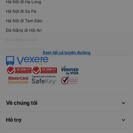
Hà Nội đi Hạ Long
Hà Nội đi Sa Pa
Hà Nội đi Tam Đảo
Đà Nẵng đi Hội An
Đà Nẵng đi Huế
Hải Phòng đi Hà Nội
Xem tất cả tuyến đường
keyboard_arrow_down
Về chúng tôi
keyboard_arrow_down
Hỗ trợ