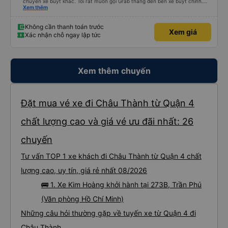
chuyến xe buýt khác. Tôi rất muốn gọi Grab thẳng đến bến xe buýt chính.
Điều đó sẽ giúp tôi không phải mang vác hành lý nhiều lần. Ngoài ra, xe buýt
Xem thêm
chính sạch sẽ, thoải mái và chuyến đi rất dễ chịu.
Không cần thanh toán trước
Xem giá
Xác nhận chỗ ngay lập tức
Xem thêm chuyến
Đặt mua vé xe đi Châu Thành từ Quận 4
chất lượng cao và giá vé ưu đãi nhất: 26
chuyến
Tư vấn TOP 1 xe khách đi Châu Thành từ Quận 4 chất
lượng cao, uy tín, giá rẻ nhất 08/2026
🚌 1. Xe Kim Hoàng khởi hành tại 273B, Trần Phú
(Văn phòng Hồ Chí Minh)
Những câu hỏi thường gặp về tuyến xe từ Quận 4 đi
Châu Thành