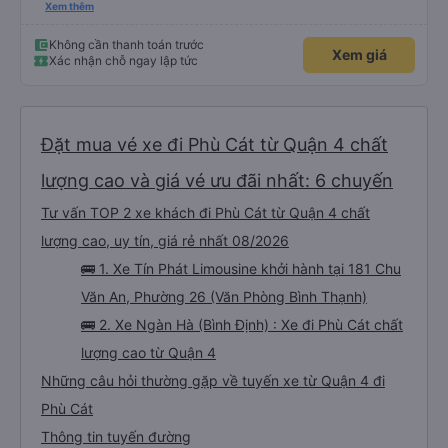
đợi cực + Xe mới, xịn, thơm và Đặt biệt là cực kỳ ưng mền gối trên xe luôn
Xem thêm
nha. Bình thường toàn gối da nằm đau cả cổ mà đây gối này nhà xe đổi hết
luôn qua gối dạng lông êm cực. + Giường rộng cực kỳ, có móc treo dép ở
trên không bị vướng chân như các xe khác mình từng đi + Tài xế lơ xe nhiệt
Không cần thanh toán trước
Xem giá
tình hỗ trợ hỏi đón trả cực bao nhiệt tình nhẹ nhàn luôn nha + Trên xe còn
Xác nhận chỗ ngay lập tức
có bánh nước, khăn lạnh. Tới trạm tài xế còn tinh ý chuẩn bị thêm khăn lạnh
ở trạm dừng nữa. 10đ cho sự tinh tế của nhà xe nha.
Đặt mua vé xe đi Phù Cát từ Quận 4 chất
lượng cao và giá vé ưu đãi nhất: 6 chuyến
Tư vấn TOP 2 xe khách đi Phù Cát từ Quận 4 chất
lượng cao, uy tín, giá rẻ nhất 08/2026
🚌 1. Xe Tín Phát Limousine khởi hành tại 181 Chu
Văn An, Phường 26 (Văn Phòng Bình Thạnh)
🚌 2. Xe Ngàn Hà (Bình Định) : Xe đi Phù Cát chất
lượng cao từ Quận 4
Những câu hỏi thường gặp về tuyến xe từ Quận 4 đi
Phù Cát
Thông tin tuyến đường