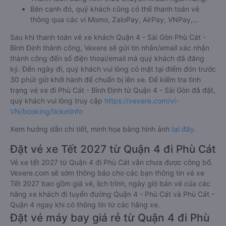
Bên cạnh đó, quý khách cũng có thể thanh toán vé
thông qua các ví Momo, ZaloPay, AirPay, VNPay,…
Sau khi thanh toán vé xe khách Quận 4 - Sài Gòn Phù Cát -
Bình Định thành công, Vexere sẽ gửi tin nhắn/email xác nhận
thành công đến số điện thoại/email mà quý khách đã đăng
ký. Đến ngày đi, quý khách vui lòng có mặt tại điểm đón trước
30 phút giờ khởi hành để chuẩn bị lên xe. Để kiểm tra tình
trạng vé xe đi Phù Cát - Bình Định từ Quận 4 - Sài Gòn đã đặt,
quý khách vui lòng truy cập
https://vexere.com/vi-
VN/booking/ticketinfo
Xem hướng dẫn chi tiết, minh họa bằng hình ảnh
tại đây.
Đặt vé xe Tết 2027 từ Quận 4 đi Phù Cát
Vé xe tết 2027 từ Quận 4 đi Phù Cát vẫn chưa được công bố.
Vexere.com sẽ sớm thông báo cho các bạn thông tin vé xe
Tết 2027 bao gồm giá vé, lịch trình, ngày giờ bán vé của các
hãng xe khách đi tuyến đường Quận 4 - Phù Cát và Phù Cát -
Quận 4 ngay khi có thông tin từ các hãng xe.
Đặt vé máy bay giá rẻ từ Quận 4 đi Phù