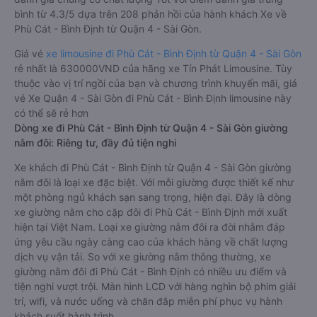
bình từ 4.3/5 dựa trên 208 phản hồi của hành khách Xe về
Phù Cát - Bình Định từ Quận 4 - Sài Gòn.
Giá vé
xe limousine đi Phù Cát - Bình Định từ Quận 4 - Sài Gòn
rẻ nhất là 630000VND của hãng xe Tín Phát Limousine. Tùy
thuộc vào vị trí ngồi của bạn và chương trình khuyến mãi, giá
vé Xe Quận 4 - Sài Gòn đi Phù Cát - Bình Định limousine này
có thể sẽ rẻ hơn
Dòng xe đi Phù Cát - Bình Định từ Quận 4 - Sài Gòn giường
nằm đôi: Riêng tư, đầy đủ tiện nghi
Xe khách đi Phù Cát - Bình Định từ Quận 4 - Sài Gòn giường
nằm đôi là loại xe đặc biệt. Với mỗi giường được thiết kế như
một phòng ngủ khách sạn sang trọng, hiện đại. Đây là dòng
xe giường nằm cho cặp đôi đi Phù Cát - Bình Định mới xuất
hiện tại Việt Nam. Loại xe giường nằm đôi ra đời nhằm đáp
ứng yêu cầu ngày càng cao của khách hàng về chất lượng
dịch vụ vận tải. So với xe giường nằm thông thường, xe
giường nằm đôi đi Phù Cát - Bình Định có nhiều ưu điểm và
tiện nghi vượt trội. Màn hình LCD với hàng nghìn bộ phim giải
trí, wifi, và nước uống và chăn đắp miễn phí phục vụ hành
khách suốt hành trình.