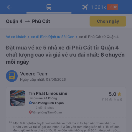
arrow_back
Tải app Vexere ngay!
Tải app Vexere
1.361
k
-30k
Mở app
Mở app
Nhận ưu đãi thành viên độc
-30k/ghế khi đặt vé máy bay qua
quyền
app
Quận 4
Phù Cát
Chọn ngày
Vé xe khách
xe đi Bình Định từ Sài Gòn
xe đi Phù Cát từ Quận 4
Đặt mua vé xe 5 nhà xe đi Phù Cát từ Quận 4
chất lượng cao và giá vé ưu đãi nhất
: 6 chuyến
mỗi ngày
Vexere Team
Ngày cập nhật: 08/08/2026
Tín Phát Limousine
5.0
Limousine 24 Phòng
(126 đánh giá)
Văn Phòng Bình Thạnh
12 giờ 15 phút
Văn phòng Tam Quan
Một Trãi nghiệm tuyệt vời với nhà xe mới mà mấy bạn nên tham khảo: +
Nhân viên và tài xế gọi xác nhận 2 3 lần yên tâm hẵng luôn nè + Tài xế đón
đúng giờ mình ra chờ có 10p là xe đón luôn không phải 30 1 tiếng gọi trước