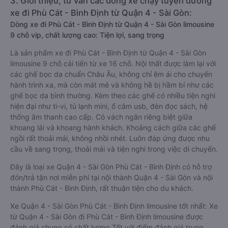
3. Giới thiệu, tư vấn các dòng xe chạy tuyến đường
xe đi Phù Cát - Bình Định từ Quận 4 - Sài Gòn:
Dòng xe đi Phù Cát - Bình Định từ Quận 4 - Sài Gòn limousine
9 chỗ vip, chất lượng cao: Tiện lợi, sang trọng
Là sản phẩm xe đi Phù Cát - Bình Định từ Quận 4 - Sài Gòn
limousine 9 chỗ cải tiến từ xe 16 chỗ. Nội thất được làm lại với
các ghế bọc da chuẩn Châu Âu, không chỉ êm ái cho chuyến
hành trình xa, mà còn mát mẻ và không hề bị hầm bí như các
ghế bọc da bình thường. Kèm theo các ghế có nhiều tiện nghi
hiện đại như ti-vi, tủ lạnh mini, ổ cắm usb, đèn đọc sách, hệ
thống âm thanh cao cấp. Có vách ngăn riêng biệt giữa
khoang lái và khoang hành khách. Khoảng cách giữa các ghế
ngồi rất thoải mái, không nhồi nhét. Luôn đáp ứng được nhu
cầu về sang trọng, thoải mái và tiện nghi trong việc di chuyển.
Đây là loại xe Quận 4 - Sài Gòn Phù Cát - Bình Định có hỗ trợ
đón/trả tận nơi miễn phí tại nội thành Quận 4 - Sài Gòn và nội
thành Phù Cát - Bình Định, rất thuận tiện cho du khách.
Xe Quận 4 - Sài Gòn Phù Cát - Bình Định limousine tốt nhất: Xe
từ Quận 4 - Sài Gòn đi Phù Cát - Bình Định limousine được
đánh giá chung có chất lượng Tốt với điểm đánh giá trung