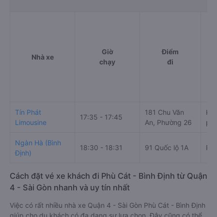
Giờ
Điểm
Nhà xe
chạy
đi
Tín Phát
181 Chu Văn
Kim
17:35 - 17:45
Limousine
An, Phường 26
phố
Ngàn Hà (Bình
18:30 - 18:31
91 Quốc lộ 1A
Phù
Định)
Cách đặt vé xe khách đi Phù Cát - Bình Định từ Quận
4 - Sài Gòn nhanh và uy tín nhất
Việc có rất nhiều nhà xe Quận 4 - Sài Gòn Phù Cát - Bình Định
giúp cho du khách có đa dạng sự lựa chọn. Đây cũng có thể