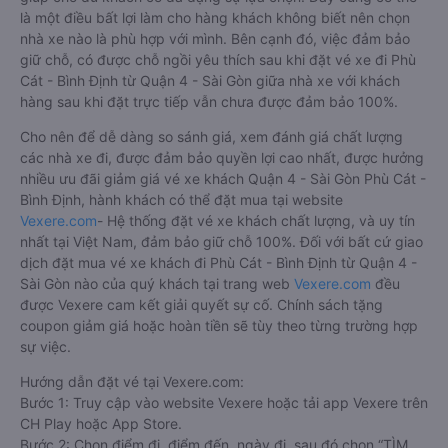
là một điều bất lợi làm cho hàng khách không biết nên chọn
nhà xe nào là phù hợp với mình. Bên cạnh đó, việc đảm bảo
giữ chỗ, có được chỗ ngồi yêu thích sau khi đặt vé xe đi Phù
Cát - Bình Định từ Quận 4 - Sài Gòn giữa nhà xe với khách
hàng sau khi đặt trực tiếp vẫn chưa được đảm bảo 100%.
Cho nên để dễ dàng so sánh giá, xem đánh giá chất lượng
các nhà xe đi, được đảm bảo quyền lợi cao nhất, được hưởng
nhiều ưu đãi giảm giá vé xe khách Quận 4 - Sài Gòn Phù Cát -
Bình Định, hành khách có thể đặt mua tại website
Vexere.com
- Hệ thống đặt vé xe khách chất lượng, và uy tín
nhất tại Việt Nam, đảm bảo giữ chỗ 100%. Đối với bất cứ giao
dịch đặt mua vé xe khách đi Phù Cát - Bình Định từ Quận 4 -
Sài Gòn nào của quý khách tại trang web
Vexere.com
đều
được Vexere cam kết giải quyết sự cố. Chính sách tặng
coupon giảm giá hoặc hoàn tiền sẽ tùy theo từng trường hợp
sự việc.
Hướng dẫn đặt vé tại Vexere.com:
Bước 1: Truy cập vào website Vexere hoặc tải app Vexere trên
CH Play hoặc App Store.
Bước 2: Chọn điểm đi, điểm đến, ngày đi, sau đó chọn “TÌM