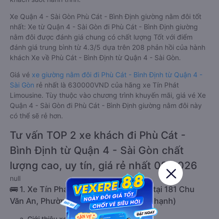
Xe Quận 4 - Sài Gòn Phù Cát - Bình Định giường nằm đôi tốt
nhất: Xe từ Quận 4 - Sài Gòn đi Phù Cát - Bình Định giường
nằm đôi được đánh giá chung có chất lượng Tốt với điểm
đánh giá trung bình từ 4.3/5 dựa trên 208 phản hồi của hành
khách Xe về Phù Cát - Bình Định từ Quận 4 - Sài Gòn.
Giá vé
xe giường nằm đôi đi Phù Cát - Bình Định từ Quận 4 -
Sài Gòn
rẻ nhất là 630000VND của hãng xe Tín Phát
Limousine. Tùy thuộc vào chương trình khuyến mãi, giá vé Xe
Quận 4 - Sài Gòn đi Phù Cát - Bình Định giường nằm đôi này
có thể sẽ rẻ hơn.
Tư vấn TOP 2 xe khách đi Phù Cát -
Bình Định từ Quận 4 - Sài Gòn chất
lượng cao, uy tín, giá rẻ nhất 08/2026
null
🚌 1. Xe Tín Phát Limousine khởi hành tại 181 Chu
Văn An, Phường 26 (Văn Phòng Bình Thạnh)
a. Giới thiệu xe Tín Phát Limousine