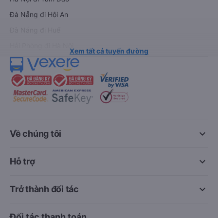
Đà Nẵng đi Hội An
Đà Nẵng đi Huế
Hải Phòng đi Hà Nội
Xem tất cả tuyến đường
keyboard_arrow_down
Về chúng tôi
keyboard_arrow_down
Hỗ trợ
keyboard_arrow_down
Trở thành đối tác
Đối tác thanh toán