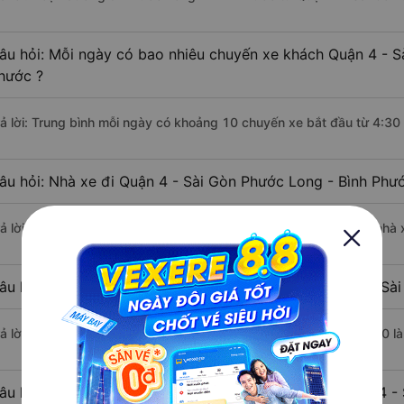
âu hỏi: Mỗi ngày có bao nhiêu chuyến xe khách Quận 4 - S
hước ?
rả lời: Trung bình mỗi ngày có khoảng 10 chuyến xe bắt đầu từ 4:30
âu hỏi: Nhà xe đi Quận 4 - Sài Gòn Phước Long - Bình Phư
rả lời: Chuyến xe có giờ xuất phát sớm nhất vào lúc 4:30 là của nhà
âu hỏi: Nhà xe đi Phước Long - Bình Phước từ Quận 4 - Sài
rả lời: Chuyến xe có giờ xuất phát trễ (muộn) nhất là vào lúc 20:00 
âu hỏi: Review xe đi Phước Long - Bình Phước từ Quận 4 - 