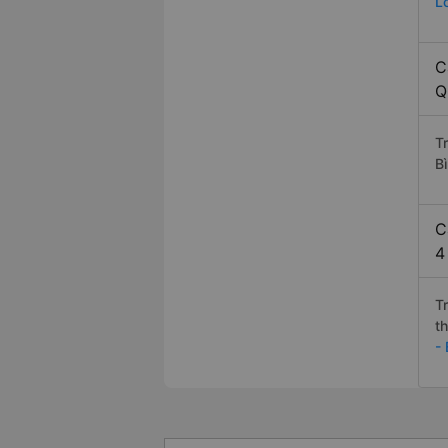
L
C
Q
T
B
C
4
T
t
-