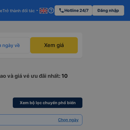
help_outline
phone
Hotline 24/7
Đăng nhập
re
Trở thành đối tác
arrow_drop_down
Xem giá
 ngày về
ao và giá vé ưu đãi nhất
: 10
Xem bộ lọc chuyến phổ biến
Chọn ngày