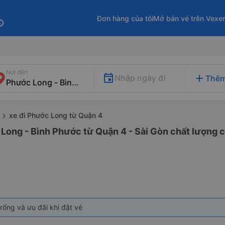
Đơn hàng của tôi
Mở bán vé trên Vexe
fo
Nơi đến
add
Nhập ngày đi
Thêm
xe đi Phước Long từ Quận 4
Long - Bình Phước từ Quận 4 - Sài Gòn chất lượng c
rống và ưu đãi khi đặt vé