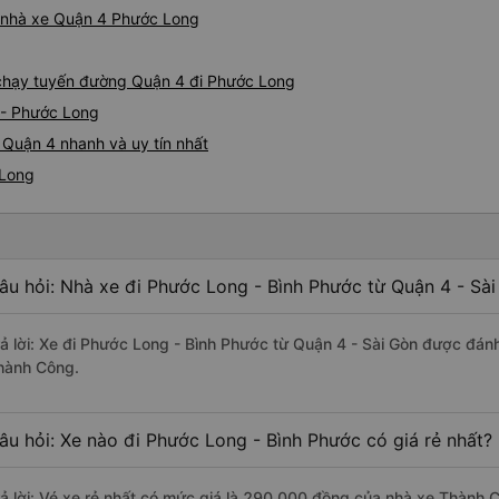
iá nhà xe Quận 4 Phước Long
e chạy tuyến đường Quận 4 đi Phước Long
 - Phước Long
 Quận 4 nhanh và uy tín nhất
 Long
âu hỏi: Nhà xe đi Phước Long - Bình Phước từ Quận 4 - Sài
rả lời: Xe đi Phước Long - Bình Phước từ Quận 4 - Sài Gòn được đánh
hành Công.
âu hỏi: Xe nào đi Phước Long - Bình Phước có giá rẻ nhất?
rả lời: Vé xe rẻ nhất có mức giá là 290.000 đồng của nhà xe Thành 