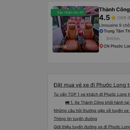
Thành Công
Xác nhận tức thì
4.5
star
(399 đ
Limousine 9 chỗ
Trung Tâm Th
3h55m
CN Phước Lo
Đặt mua vé xe đi Phước Long t
Tư vấn TOP 1 xe khách đi Phước Long từ
🚌 1. Xe Thành Công khởi hành t
Những câu hỏi thường gặp về tuyến xe
Thông tin tuyến đường
Giới thiệu tuyến đường xe đi Phước Lon