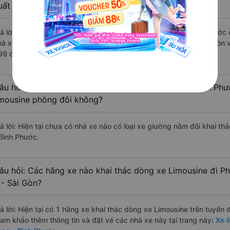
uất sắc, cao cấp nhất?
rả lời: Những hãng xe đi Quận 4 - Sài Gòn Phước Long - Bình Phước c
hà xe Thành Công đi Phước Long - Bình Phước từ Quận 4 - Sài Gòn vớ
99 đánh giá của khách hàng).
âu hỏi: Có loại xe Quận 4 - Sài Gòn Phước Long - Bình Phư
imousine phòng đôi không?
rả lời: Hiện tại chưa có nhà xe nào có loại xe giường nằm đôi khai t
 Bình Phước.
âu hỏi: Các hãng xe nào khai thác dòng xe Limousine đi P
 - Sài Gòn?
rả lời: Hiện tại có 1 hãng xe khai thác dòng xe Limousine trên tuyế
ham khảo thêm thông tin và đặt vé các nhà xe này tại trang này:
Xe l