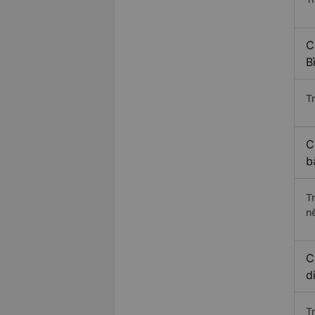
C
B
Tr
C
b
T
n
C
d
T