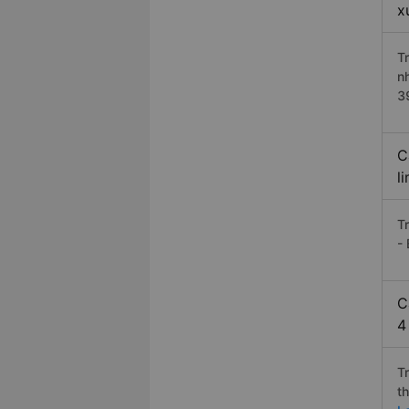
x
T
n
3
C
l
T
-
C
4
T
t