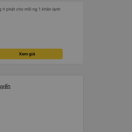
g h phát cho mỗi ng 1 khăn lạnh
Xem giá
huyến